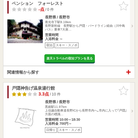
ペンション フォーレスト
お気に入
りに追加
-点
/ 0 件
長野県 / 長野市
善光寺下駅8.19km
長野新幹線 長野駅から戸隠・バードライン経由（川中島
バス）乗車?大座…
営業時間
入浴料金 ～
宿泊
スキー・スノボ
楽天トラベルの宿泊プランを見る
関連情報から探す
戸隠神告げ温泉湯行館
お気に入
りに追加
3.3点
/ 10 件
長野県 / 長野市
黒姫駅11.97km
上信越自動車道長野ICから長野市内へ｡市内に入って｢戸隠｣
方面の標識…
営業時間 10:00～18:30
入浴料金 700円～
日帰り
スキー・スノボ