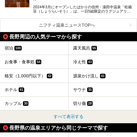
帰り温泉、見どころ満載の観光・グルメスポットに加え、ア
クセス方法も順に紹介します。
2024年3月にオープンしたばかりの信州・湯田中温泉「松籟
荘（しょうらいそう）」は、一日5組限定のラグジュアリー
温泉旅館。全室が源泉掛け流しの露天風呂、庭園付きで、プ
ライベートに楽しめる非日常感が味わえます。また宿泊者は
道向かいの「よろづや」の大浴場「桃山風呂」や共同浴場の
ニフティ温泉ニュースTOPへ
「湯田中大湯」も利用ができます。
長野周辺の人気テーマから探す
極上のお湯に浸り上質なお料理に舌鼓、特別な日に泊まりた
い湯田中温泉「松籟荘」を、実際に宿泊した目線で紹介しま
す。
宿泊
露天風呂
100
55
お食事・食事処
冷え性
54
43
格安（1,000円以下）
源泉かけ流し
42
41
ホテル
サウナ
41
35
カップル
切り傷
30
28
すべて表示する
長野県の温泉エリアから同じテーマで探す