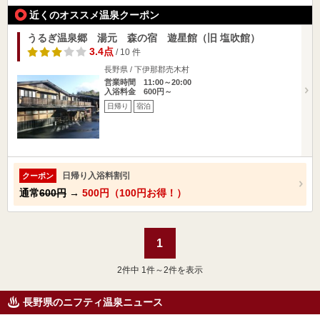
近くのオススメ温泉クーポン
うるぎ温泉郷 湯元 森の宿 遊星館（旧 塩吹館）
3.4点
/ 10 件
長野県 / 下伊那郡売木村
営業時間 11:00～20:00
入浴料金 600円～
日帰り
宿泊
日帰り入浴料割引
クーポン
通常
600円
→
500円（100円お得！）
1
2
件中 1件～2件を表示
長野県のニフティ温泉ニュース