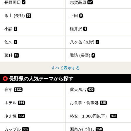
長野周辺
志賀高原
2
62
飯山 (長野)
上田
53
9
小諸
軽井沢
1
4
佐久
八ヶ岳 (長野)
1
4
蓼科
諏訪 (長野)
15
4
すべて表示する
長野県の人気テーマから探す
宿泊
露天風呂
1322
633
ホテル
お食事・食事処
564
535
冷え性
格安（1,000円以下）
523
436
カップル
源泉かけ流し
385
358