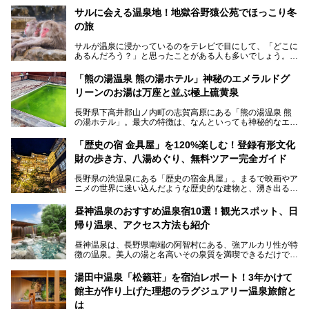
サルに会える温泉地！地獄谷野猿公苑でほっこり冬
の旅
サルが温泉に浸かっているのをテレビで目にして、「どこに
あるんだろう？」と思ったことがある人も多いでしょう。
この微笑ましい光景は、長野県にある「地獄谷野猿公苑」で
「熊の湯温泉 熊の湯ホテル」神秘のエメラルドグ
見られるもので、野生のサルが雪景色の中で温泉に浸かる姿
リーンのお湯は万座と並ぶ極上硫黄泉
を間近で観察できます。
長野県下高井郡山ノ内町の志賀高原にある「熊の湯温泉 熊
本記事では、地獄谷野猿公苑の魅力や見どころ、サルと温泉
の湯ホテル」。最大の特徴は、なんといっても神秘的なエメ
との関係性、地獄谷周辺の観光スポットについて紹介しま
ラルドグリーンのお湯。この美しいお湯に魅了され、何度も
す。サルを観察した後にほっこりと浸かれる温泉も紹介する
リピートするファンも多い温泉です。冬はスキーと一緒に楽
ので、野生のサルを観察する貴重な自然体験と温泉をあわせ
「歴史の宿 金具屋」を120%楽しむ！登録有形文化
しみたい極上の温泉を紹介します。
て楽しみたい人は、ぜひ参考にしてください。
財の歩き方、八湯めぐり、無料ツアー完全ガイド
長野県の渋温泉にある「歴史の宿金具屋」。まるで映画やア
ニメの世界に迷い込んだような歴史的な建物と、湧き出る温
泉の恵みが魅力のお宿です。せっかく泊まるなら、その魅力
を隅々まで楽しみたいですよね。この記事では、金具屋での
昼神温泉のおすすめ温泉宿10選！観光スポット、日
滞在を最高の思い出にするための「楽しみ方」を徹底的にご
帰り温泉、アクセス方法も紹介
紹介します！
昼神温泉は、長野県南端の阿智村にある、強アルカリ性が特
徴の温泉。美人の湯と名高いその泉質を満喫できるだけでな
く、日本一の星空鑑賞ができる注目の温泉地です。
昼神温泉では、朝市などの観光スポットや、信州名物のおや
湯田中温泉「松籟荘」を宿泊レポート！3年かけて
きを楽しめるグルメスポットなど、観光を楽しむにはぴった
館主が作り上げた理想のラグジュアリー温泉旅館と
りの場所が豊富にあります。
この記事では、昼神温泉での滞在を充実させる宿泊施設や日
は