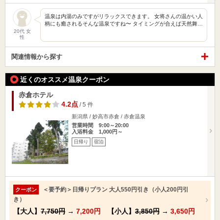
温泉は内湯のみですがリラックスできます。 女将さんの温かい人
柄にも癒されるそんな温泉ですね〜 タイミングが合えば天然舞…
20代 女
性
関連情報から探す
近くのオススメ温泉クーポン
赤倉ホテル
4.2点
/ 5 件
新潟県 / 妙高市赤倉 / 赤倉温泉
営業時間 9:00～20:00
入浴料金 1,000円～
日帰り
宿泊
＜要予約＞日帰りプラン 大人550円引き（小人200円引
クーポン
き）
【大人】
7,750円
→
7,200円
【小人】
3,850円
→
3,650円