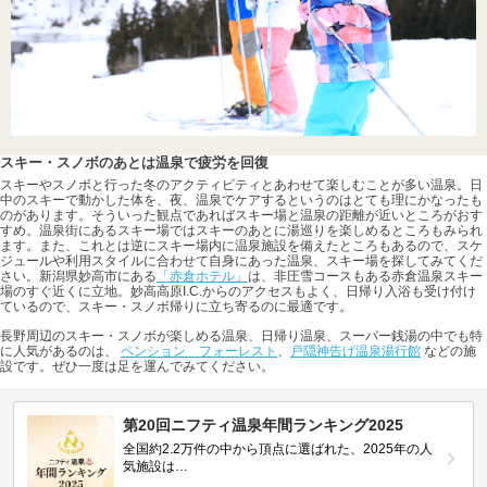
スキー・スノボのあとは温泉で疲労を回復
スキーやスノボと行った冬のアクティビティとあわせて楽しむことが多い温泉。日
中のスキーで動かした体を、夜、温泉でケアするというのはとても理にかなったも
のがあります。そういった観点であればスキー場と温泉の距離が近いところがおす
すめ。温泉街にあるスキー場ではスキーのあとに湯巡りを楽しめるところもみられ
ます。また、これとは逆にスキー場内に温泉施設を備えたところもあるので、スケ
ジュールや利用スタイルに合わせて自身にあった温泉、スキー場を探してみてくだ
さい。新潟県妙高市にある
「赤倉ホテル」
は、非圧雪コースもある赤倉温泉スキー
場のすぐ近くに立地。妙高高原I.C.からのアクセスもよく、日帰り入浴も受け付け
ているので、スキー・スノボ帰りに立ち寄るのに最適です。
長野周辺のスキー・スノボが楽しめる温泉、日帰り温泉、スーパー銭湯の中でも特
に人気があるのは、
ペンション フォーレスト
、
戸隠神告げ温泉湯行館
などの施
設です。ぜひ一度は足を運んでみてください。
第20回ニフティ温泉年間ランキング2025
全国約2.2万件の中から頂点に選ばれた、2025年の人
気施設は…