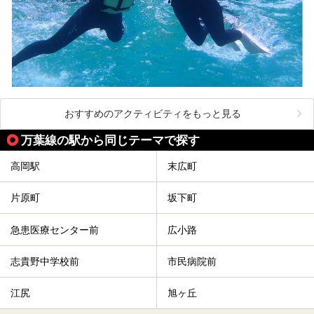
おすすめのアクティビティをもっと見る
万葉線の駅から同じテーマで探す
高岡駅
末広町
片原町
坂下町
急患医療センター前
広小路
志貴野中学校前
市民病院前
江尻
旭ヶ丘