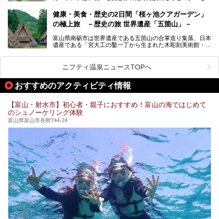
い温泉です。館内のレストラン「ジョウハナーレ」では、
月、水はフレンチ、火、木は和食、土日はその両方がランチ
健康・美食・歴史の2日間「桜ヶ池クアガーデン」
とディナーで味わえます。オリジナルのスイーツも評判で
の極上旅 －歴史の旅 世界遺産「五箇山」－
す。
富山県南砺市は世界遺産である五箇山の合掌造り集落、日本
そんな「桜ヶ池クアガーデン」に宿泊して、食を満喫してき
遺産である「宮大工の鑿一丁から生まれた木彫刻美術館・井
たのでじっくりご紹介します！
波」、ユネスコ無形文化遺産 城端曳山祭で知られる越中の
小京都・城端と、とても魅力的な観光スポットがたくさんあ
ります。
ニフティ温泉ニュースTOPへ
城端の郊外に建つ里山オーベルジュ＆温泉ウェルネススパ
おすすめのアクティビティ情報
「桜ヶ池クアガーデン」に泊まって、歴史の旅にお出かけし
てみませんか？
【富山・射水市】初心者・親子におすすめ！富山の海ではじめて
のシュノーケリング体験
富山県富山市長附744-24