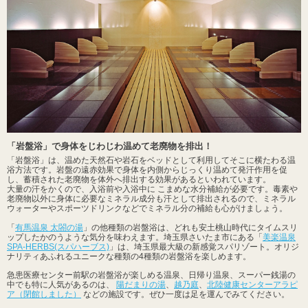
「岩盤浴」で身体をじわじわ温めて老廃物を排出！
「岩盤浴」は、温めた天然石や岩石をベッドとして利用してそこに横たわる温
浴方法です。岩盤の遠赤効果で身体を内側からじっくり温めて発汗作用を促
し、蓄積された老廃物を体外へ排出する効果があるといわれています。
大量の汗をかくので、入浴前や入浴中に こまめな水分補給が必要です。毒素や
老廃物以外に身体に必要なミネラル成分も汗として排出されるので、ミネラル
ウォーターやスポーツドリンクなどでミネラル分の補給も心がけましょう。
「
有馬温泉 太閤の湯
」の他種類の岩盤浴は、どれも安土桃山時代にタイムスリ
ップしたかのうような気分を味わえます。埼玉県さいたま市にある「
美楽温泉
SPA-HERBS(スパハーブス)
」は、埼玉県最大級の新感覚スパリゾート。オリジ
ナリティあふれるユニークな種類の4種類の岩盤浴を楽しめます。
急患医療センター前駅の岩盤浴が楽しめる温泉、日帰り温泉、スーパー銭湯の
中でも特に人気があるのは、
陽だまりの湯
、
越乃庭
、
北陸健康センターアラピ
ア（閉館しました）
などの施設です。ぜひ一度は足を運んでみてください。