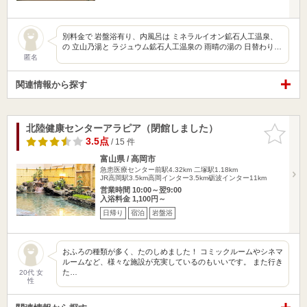
別料金で 岩盤浴有り、内風呂は ミネラルイオン鉱石人工温泉、
の 立山乃湯と ラジュウム鉱石人工温泉の 雨晴の湯の 日替わり…
匿名
関連情報から探す
北陸健康センターアラピア（閉館しました）
お気に入
りに追加
3.5点
/ 15 件
富山県 / 高岡市
急患医療センター前駅4.32km
二塚駅1.18km
JR高岡駅3.5km高岡インター3.5km砺波インター11km
営業時間 10:00～翌9:00
入浴料金 1,100円～
日帰り
宿泊
岩盤浴
おふろの種類が多く、たのしめました！ コミックルームやシネマ
ルームなど、様々な施設が充実しているのもいいです。 また行き
た…
20代 女
性