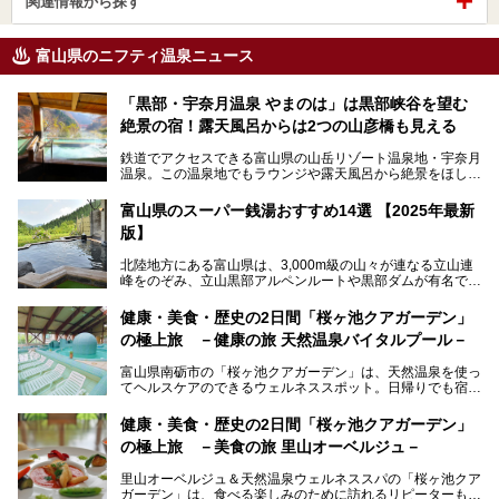
関連情報から探す
富山県のニフティ温泉ニュース
「黒部・宇奈月温泉 やまのは」は黒部峡谷を望む
絶景の宿！露天風呂からは2つの山彦橋も見える
鉄道でアクセスできる富山県の山岳リゾート温泉地・宇奈月
温泉。この温泉地でもラウンジや露天風呂から絶景をほしい
ままにする絶好の地に建つ宿がORIX HOTELS & RESORTS
の「黒部・宇奈月温泉 やまのは」。
富山県のスーパー銭湯おすすめ14選 【2025年最新
版】
自慢の眺望、温泉、居心地の良い客室、ビュッフェ式の食事
など、実際に泊まってみた体験を中心に詳しく紹介しちゃい
北陸地方にある富山県は、3,000m級の山々が連なる立山連
ます。日常から少し離れて、山懐で自然に癒されたいと思う
峰をのぞみ、立山黒部アルペンルートや黒部ダムが有名で
方にぴったりの温泉です。冬なら雪景色も絵になりますよ。
す。また、氷見港をはじめとする富山湾に揚がる、きときと
の（新鮮な）海の幸も見逃せません！
───
健康・美食・歴史の2日間「桜ヶ池クアガーデン」
提供元：オリックス・ホテルマネジメント株式会社【PR】
の極上旅 －健康の旅 天然温泉バイタルプール－
北陸新幹線が開業し、実は東京からも2時間ほどでアクセス
この記事は黒部・宇奈月温泉 やまのはのPR記事です。
できる富山県の、おすすめスーパー銭湯をご紹介します。質
富山県南砺市の「桜ヶ池クアガーデン」は、天然温泉を使っ
のいい天然温泉が豊富で、すぐにでも出かけたくなる施設が
てヘルスケアのできるウェルネススポット。日帰りでも宿泊
満載ですよ。
でも天然温泉バイタルプールやサウナ、露天風呂を利用でき
るので、ゆったり楽しみながら美しく健康に。
健康・美食・歴史の2日間「桜ヶ池クアガーデン」
の極上旅 －美食の旅 里山オーベルジュ－
そんな「桜ヶ池クアガーデン」の天然温泉バイタルプールと
大浴場・露天風呂を、宿泊して体験してきたので詳しくレポ
里山オーベルジュ＆天然温泉ウェルネススパの「桜ヶ池クア
ートしたいと思います。
ガーデン」は、食べる楽しみのために訪れるリピーターも多