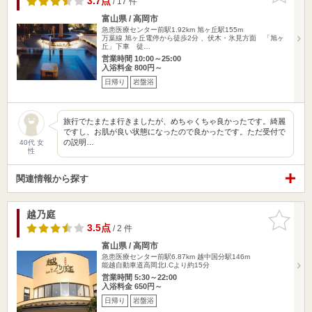
3.7点
/ 17 件
富山県 / 高岡市
急患医療センター前駅1.92km
旭ヶ丘駅155m
万葉線 旭ヶ丘電停から徒歩2分 、伏木・氷見方面 「旭ヶ
丘」下車 徒…
営業時間 10:00～25:00
入浴料金 800円～
日帰り
岩盤浴
旅行でたまたま行きましたが、めちゃくちゃ良かったです。綺麗
ですし、お肌が良い状態になったので良かったです。ただ受付で
の説明…
40代 女
性
関連情報から探す
越乃庭
お気に入
りに追加
3.5点
/ 2 件
富山県 / 高岡市
急患医療センター前駅6.87km
越中国分駅146m
能越自動車道高岡北I.Cより約15分
営業時間 5:30～22:00
入浴料金 650円～
日帰り
岩盤浴