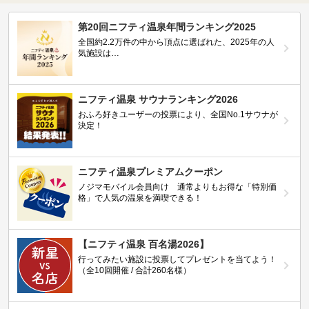
第20回ニフティ温泉年間ランキング2025
全国約2.2万件の中から頂点に選ばれた、2025年の人
気施設は…
ニフティ温泉 サウナランキング2026
おふろ好きユーザーの投票により、全国No.1サウナが
決定！
ニフティ温泉プレミアムクーポン
ノジマモバイル会員向け 通常よりもお得な「特別価
格」で人気の温泉を満喫できる！
【ニフティ温泉 百名湯2026】
行ってみたい施設に投票してプレゼントを当てよう！
（全10回開催 / 合計260名様）