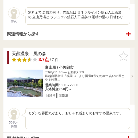
別料金で 岩盤浴有り、内風呂は ミネラルイオン鉱石人工温泉、
の 立山乃湯と ラジュウム鉱石人工温泉の 雨晴の湯の 日替わり…
匿名
関連情報から探す
天然温泉 風の森
お気に入
りに追加
3.7点
/ 7 件
富山県 / 小矢部市
二塚駅11.66km
石動駅2.22km
能越自動車道「福岡IC」より国道8号で約3km あいの風と
やま鉄道…
営業時間 9:00～22:00
入浴料金 850円～
日帰り
岩盤浴
モダンな雰囲気があり、おしゃれ感ありのおすすめ温泉です。
50代～
男性