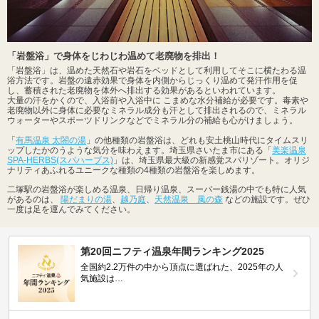
「岩盤浴」で身体をじわじわ温めて老廃物を排出！
「岩盤浴」は、温めた天然石や岩石をベッドとして利用してそこに横たわる温
浴方法です。岩盤の遠赤効果で身体を内側からじっくり温めて発汗作用を促
し、蓄積された老廃物を体外へ排出する効果があるといわれています。
大量の汗をかくので、入浴前や入浴中に こまめな水分補給が必要です。毒素や
老廃物以外に身体に必要なミネラル成分も汗として排出されるので、ミネラル
ウォーターやスポーツドリンクなどでミネラル分の補給も心がけましょう。
「
有馬温泉 太閤の湯
」の他種類の岩盤浴は、どれも安土桃山時代にタイムスリ
ップしたかのうような気分を味わえます。埼玉県さいたま市にある「
美楽温泉
SPA-HERBS(スパハーブス)
」は、埼玉県最大級の新感覚スパリゾート。オリジ
ナリティあふれるユニークな種類の4種類の岩盤浴を楽しめます。
二塚駅の岩盤浴が楽しめる温泉、日帰り温泉、スーパー銭湯の中でも特に人気
があるのは、
陽だまりの湯
、
越乃庭
、
天然温泉 風の森
などの施設です。ぜひ
一度は足を運んでみてください。
第20回ニフティ温泉年間ランキング2025
全国約2.2万件の中から頂点に選ばれた、2025年の人
気施設は…