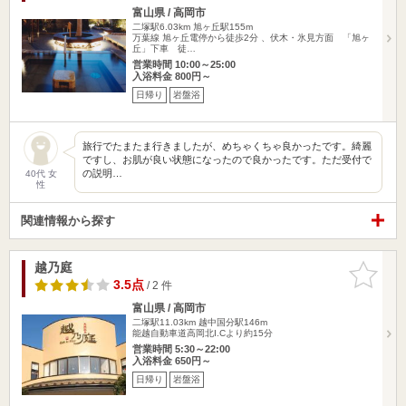
富山県 / 高岡市
二塚駅6.03km
旭ヶ丘駅155m
万葉線 旭ヶ丘電停から徒歩2分 、伏木・氷見方面 「旭ヶ
丘」下車 徒…
営業時間 10:00～25:00
入浴料金 800円～
日帰り
岩盤浴
旅行でたまたま行きましたが、めちゃくちゃ良かったです。綺麗
ですし、お肌が良い状態になったので良かったです。ただ受付で
の説明…
40代 女
性
関連情報から探す
越乃庭
お気に入
りに追加
3.5点
/ 2 件
富山県 / 高岡市
二塚駅11.03km
越中国分駅146m
能越自動車道高岡北I.Cより約15分
営業時間 5:30～22:00
入浴料金 650円～
日帰り
岩盤浴