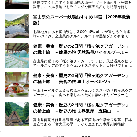
鉄道でアクセスできる富山県の山岳リゾート温泉地・宇奈月
温泉。この温泉地でもラウンジや露天風呂から絶景をほしい
ままにする絶好の地に建つ宿がORIX HOTELS & RESORTS
の「黒部・宇奈月温泉 やまのは」。
富山県のスーパー銭湯おすすめ14選 【2025年最新
版】
自慢の眺望、温泉、居心地の良い客室、ビュッフェ式の食事
など、実際に泊まってみた体験を中心に詳しく紹介しちゃい
北陸地方にある富山県は、3,000m級の山々が連なる立山連
ます。日常から少し離れて、山懐で自然に癒されたいと思う
峰をのぞみ、立山黒部アルペンルートや黒部ダムが有名で
方にぴったりの温泉です。冬なら雪景色も絵になりますよ。
す。また、氷見港をはじめとする富山湾に揚がる、きときと
の（新鮮な）海の幸も見逃せません！
───
健康・美食・歴史の2日間「桜ヶ池クアガーデン」
提供元：オリックス・ホテルマネジメント株式会社【PR】
の極上旅 －健康の旅 天然温泉バイタルプール－
北陸新幹線が開業し、実は東京からも2時間ほどでアクセス
この記事は黒部・宇奈月温泉 やまのはのPR記事です。
できる富山県の、おすすめスーパー銭湯をご紹介します。質
富山県南砺市の「桜ヶ池クアガーデン」は、天然温泉を使っ
のいい天然温泉が豊富で、すぐにでも出かけたくなる施設が
てヘルスケアのできるウェルネススポット。日帰りでも宿泊
満載ですよ。
でも天然温泉バイタルプールやサウナ、露天風呂を利用でき
るので、ゆったり楽しみながら美しく健康に。
健康・美食・歴史の2日間「桜ヶ池クアガーデン」
の極上旅 －美食の旅 里山オーベルジュ－
そんな「桜ヶ池クアガーデン」の天然温泉バイタルプールと
大浴場・露天風呂を、宿泊して体験してきたので詳しくレポ
里山オーベルジュ＆天然温泉ウェルネススパの「桜ヶ池クア
ートしたいと思います。
ガーデン」は、食べる楽しみのために訪れるリピーターも多
い温泉です。館内のレストラン「ジョウハナーレ」では、
月、水はフレンチ、火、木は和食、土日はその両方がランチ
健康・美食・歴史の2日間「桜ヶ池クアガーデン」
とディナーで味わえます。オリジナルのスイーツも評判で
の極上旅 －歴史の旅 世界遺産「五箇山」－
す。
富山県南砺市は世界遺産である五箇山の合掌造り集落、日本
そんな「桜ヶ池クアガーデン」に宿泊して、食を満喫してき
遺産である「宮大工の鑿一丁から生まれた木彫刻美術館・井
たのでじっくりご紹介します！
波」、ユネスコ無形文化遺産 城端曳山祭で知られる越中の
小京都・城端と、とても魅力的な観光スポットがたくさんあ
ります。