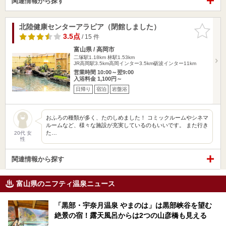
関連情報から探す
北陸健康センターアラピア（閉館しました）
お気に入
りに追加
3.5点
/ 15 件
富山県 / 高岡市
二塚駅1.18km
林駅1.53km
JR高岡駅3.5km高岡インター3.5km砺波インター11km
営業時間 10:00～翌9:00
入浴料金 1,100円～
日帰り
宿泊
岩盤浴
おふろの種類が多く、たのしめました！ コミックルームやシネマ
ルームなど、様々な施設が充実しているのもいいです。 また行き
た…
20代 女
性
関連情報から探す
富山県のニフティ温泉ニュース
「黒部・宇奈月温泉 やまのは」は黒部峡谷を望む
絶景の宿！露天風呂からは2つの山彦橋も見える