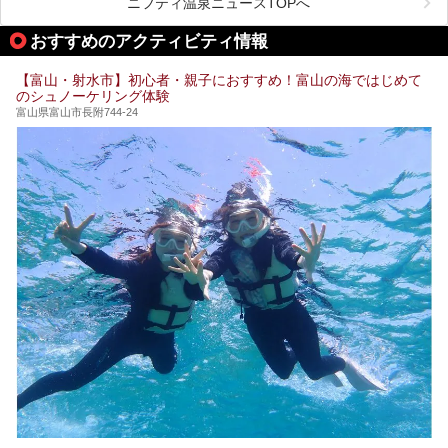
ニフティ温泉ニュースTOPへ
城端の郊外に建つ里山オーベルジュ＆温泉ウェルネススパ
おすすめのアクティビティ情報
「桜ヶ池クアガーデン」に泊まって、歴史の旅にお出かけし
てみませんか？
【富山・射水市】初心者・親子におすすめ！富山の海ではじめて
のシュノーケリング体験
富山県富山市長附744-24