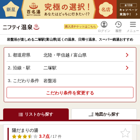
購入済チケットはこちら
ログイン
履歴
メニュー
岩盤浴が楽しめる二塚駅(富山県)近くの温泉、日帰り温泉、スーパー銭湯おすすめ
1. 都道府県
北陸・甲信越 / 富山県
2. 沿線・駅
二塚駅
3. こだわり条件
岩盤浴
こだわり条件を変更する
リストから探す
地図から探す
陽だまりの湯
お気に入
りに追加
3.7点
/ 17 件