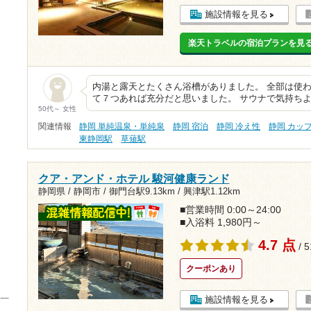
施設情報を見る
楽天トラベルの宿泊プランを見
内湯と露天とたくさん浴槽がありました。 全部は使
て７つあれば充分だと思いました。 サウナで気持ち
50代～ 女性
関連情報
静岡 単純温泉・単純泉
静岡 宿泊
静岡 冷え性
静岡 カッ
東静岡駅
草薙駅
クア・アンド・ホテル 駿河健康ランド
静岡県 / 静岡市 /
御門台駅9.13km
/
興津駅1.12km
■営業時間 0:00～24:00
■入浴料 1,980円～
4.7 点
/ 
クーポンあり
施設情報を見る