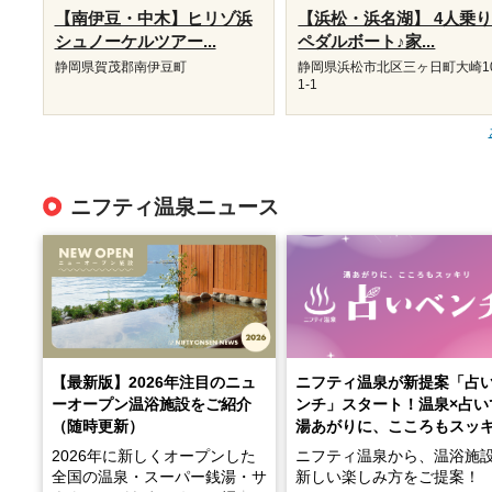
【南伊豆・中木】ヒリゾ浜
【浜松・浜名湖】 4人乗
シュノーケルツアー...
ペダルボート♪家...
静岡県賀茂郡南伊豆町
静岡県浜松市北区三ヶ日町大崎1
1-1
ニフティ温泉ニュース
【最新版】2026年注目のニュ
ニフティ温泉が新提案「占
ーオープン温浴施設をご紹介
ンチ」スタート！温泉×占い
（随時更新）
湯あがりに、こころもスッ
2026年に新しくオープンした
ニフティ温泉から、温浴施
全国の温泉・スーパー銭湯・サ
新しい楽しみ方をご提案！