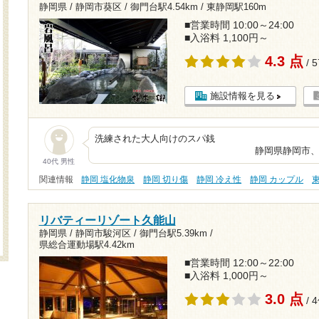
静岡県 / 静岡市葵区 /
御門台駅4.54km
/
東静岡駅160m
■営業時間 10:00～24:00
■入浴料 1,100円～
4.3 点
/ 
施設情報を見る
洗練された大人
静岡県静岡市、雄大な富士山
40代 男性
関連情報
静岡 塩化物泉
静岡 切り傷
静岡 冷え性
静岡 カップル
リバティーリゾート久能山
静岡県 / 静岡市駿河区 /
御門台駅5.39km
/
県総合運動場駅4.42km
■営業時間 12:00～22:00
■入浴料 1,000円～
3.0 点
/ 