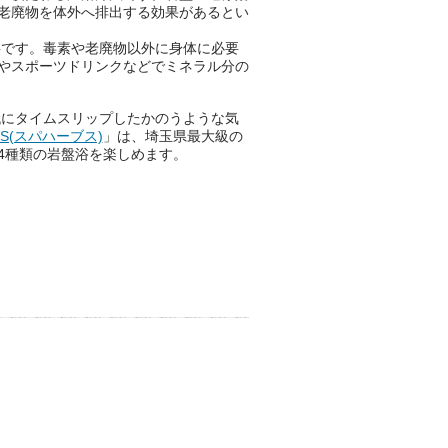
老廃物を体外へ排出する効果があるとい
要です。毒素や老廃物以外に身体に必要
やスポーツドリンクなどでミネラル分の
代にタイムスリップしたかのうような気
BS(スパハーブス)
」は、埼玉県最大級の
4種類の岩盤浴を楽しめます。