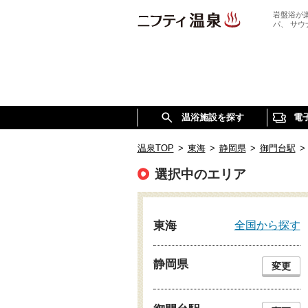
岩盤浴が
パ、 サ
温浴施設を探す
電
温泉TOP
>
東海
>
静岡県
>
御門台駅
>
選択中のエリア
全国から探す
東海
静岡県
変更