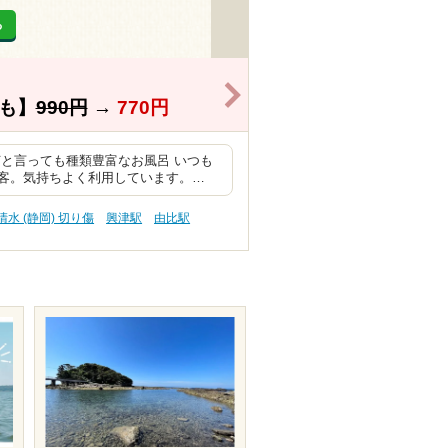
る
>
も】
990円
→
770円
と言っても種類豊富なお風呂 いつも
客。気持ちよく利用しています。…
清水 (静岡) 切り傷
興津駅
由比駅