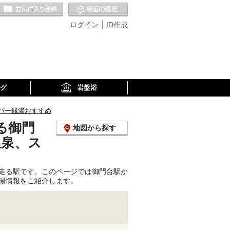
お気に入りの温泉
最近の履歴
ログイン
ID作成
グ
岩盤浴
パー銭湯おすすめ
る御門
地図から探す
温泉、ス
走る駅です。このページでは御門台駅か
湯情報をご紹介します。