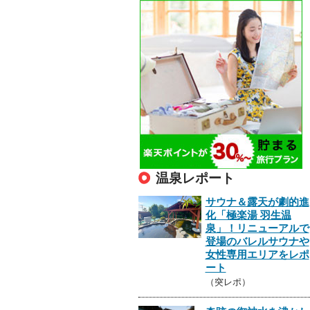
温泉レポート
サウナ＆露天が劇的進
化「極楽湯 羽生温
泉」！リニューアルで
登場のバレルサウナや
女性専用エリアをレポ
ート
（突レポ）