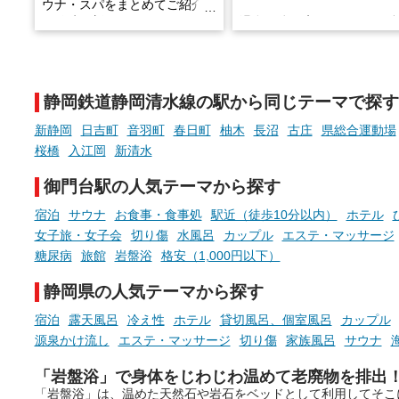
ウナ・スパをまとめてご紹介！
※随時更新しています
温泉で体を癒したあとに、
でこころもスッキリ──そん
天然温泉や露天風呂、注目のサ
新体験が楽しめる「占いベ
ウナなど、こだわりの魅力がつ
チ」を展開中♨
まったスポットが続々登場して
静岡鉄道静岡清水線の駅から同じテーマで探す
います。
手相やタロットなど気軽に
現地取材記事もあわせて紹介し
める占いで、“ととのう”お
新静岡
日吉町
音羽町
春日町
柚木
長沼
古庄
県総合運動場
ていますので、気になる施設は
時間を、もっと特別に。
桜橋
入江岡
新清水
ぜひチェックして次のおでかけ
先の参考にしてみてください
御門台駅の人気テーマから探す
ね。
宿泊
サウナ
お食事・食事処
駅近（徒歩10分以内）
ホテル
女子旅・女子会
切り傷
水風呂
カップル
エステ・マッサージ
糖尿病
旅館
岩盤浴
格安（1,000円以下）
静岡県の人気テーマから探す
宿泊
露天風呂
冷え性
ホテル
貸切風呂、個室風呂
カップル
源泉かけ流し
エステ・マッサージ
切り傷
家族風呂
サウナ
「岩盤浴」で身体をじわじわ温めて老廃物を排出
「岩盤浴」は、温めた天然石や岩石をベッドとして利用してそこ