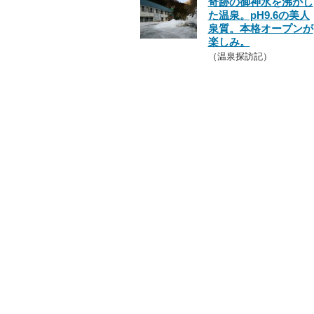
奇跡の御神水を沸かし
た温泉。pH9.6の美人
泉質。本格オープンが
楽しみ。
（温泉探訪記）