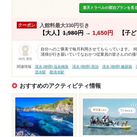
楽天トラベルの宿泊プランを見
入館料最大330円引き
クーポン
【大人】
1,980円
→
1,650円
【子ど
自分へのご褒美で毎月利用させてもらっています。 何
清掃が行き届いていてなおかつ従業員の皆さんのの接
30代 男性
関連情報
清水 (静岡) 塩化物泉
清水 (静岡) 宿泊
清水 (静岡) 糖尿病
清水駅
新清水駅
おすすめのアクティビティ情報