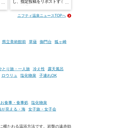
し、指定投稿をリポストする
占い
と、抽選で各回26（ふろ）名
な
様（合計260名様）に選べるe-
ニフティ温泉ニュースTOPへ
ン
GIFT500円分をプレゼントい
たします。
楽し
ふろ
県立美術館前
草薙
御門台
狐ヶ崎
ひとり旅・一人旅
冷え性
露天風呂
ロウリュ
塩化物泉
子連れOK
お食事・食事処
塩化物泉
海が見える・海
女子旅・女子会
！
に横たわる温浴方法です。岩盤の遠赤効