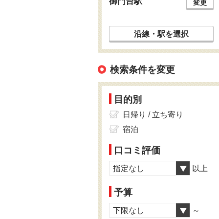
御門台駅
変更
沿線・駅を選択
検索条件を変更
目的別
日帰り / 立ち寄り
宿泊
口コミ評価
指定なし
以上
予算
下限なし
～