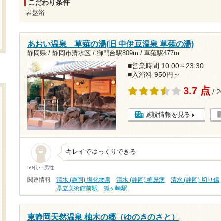
こだわり条件
岩盤浴
あおい温泉 草薙の湯(旧 中伊豆温泉 草薙の湯)
静岡県 / 静岡市清水区 /
御門台駅809m
/
草薙駅477m
■営業時間 10:00～23:30
■入浴料 950円～
3.7 点
/ 
施設情報を見る
キレイでゆっくりできる
50代～ 男性
関連情報
清水 (静岡) 塩化物泉
清水 (静岡) 糖尿病
清水 (静岡) 切り傷
県立美術館前駅
狐ヶ崎駅
東静岡天然温泉 柚木の郷（ゆのきのさと）