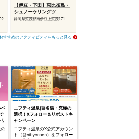
り
【伊豆・下田】恵比須島・
シュノーケリングツ...
02
静岡県賀茂郡南伊豆上賀茂171
おすすめのアクティビティをもっと見る
いベ
ニフティ温泉|百名湯・究極の
で
選択！Xフォロー＆リポストキ
キリ
ャンペーン
設の
ニフティ温泉のX公式アカウン
ト（@niftyonsen）をフォロー