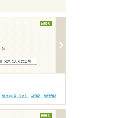
日帰り
>
20件
お気に入りに追加
清水 (静岡) 冷え性
草薙駅
御門台駅
日帰り