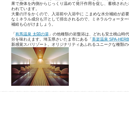
果で身体を内側からじっくり温めて発汗作用を促し、蓄積された
われています。
大量の汗をかくので、入浴前や入浴中に こまめな水分補給が必
なミネラル成分も汗として排出されるので、ミネラルウォーター
補給も心がけましょう。
「
有馬温泉 太閤の湯
」の他種類の岩盤浴は、どれも安土桃山時
分を味わえます。埼玉県さいたま市にある「
美楽温泉 SPA-HER
新感覚スパリゾート。オリジナリティあふれるユニークな種類の