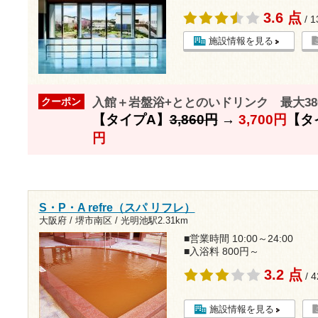
3.6 点
/ 
施設情報を見る
入館＋岩盤浴+ととのいドリンク 最大38
クーポン
【タイプA】
3,860円
→
3,700円
【タ
円
S・P・A refre（スパ リフレ）
大阪府 / 堺市南区 /
光明池駅2.31km
■営業時間 10:00～24:00
■入浴料 800円～
3.2 点
/ 
施設情報を見る