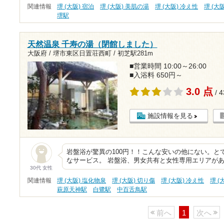
関連情報
堺 (大阪) 宿泊
堺 (大阪) 美肌の湯
堺 (大阪) 冷え性
堺 (大
堺駅
天然温泉 千寿の湯（閉館しました）
大阪府 / 堺市東区日置荘西町 /
初芝駅281m
■営業時間 10:00～26:00
■入浴料 650円～
3.0 点
/ 
施設情報を見る
岩盤浴が驚異の100円！！こんな安いの他にない。と
なサービス。 岩盤浴、男女共有と女性専用エリアが
30代 女性
関連情報
堺 (大阪) 塩化物泉
堺 (大阪) 切り傷
堺 (大阪) 冷え性
堺 
萩原天神駅
白鷺駅
中百舌鳥駅
前へ
1
次へ