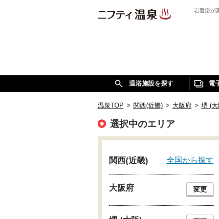
岩盤浴が
温浴施設を探す
電
温泉TOP
>
関西(近畿)
>
大阪府
>
堺 (大
選択中のエリア
全国から探す
関西(近畿)
大阪府
変更