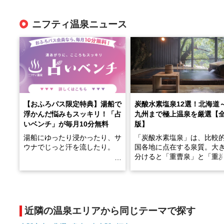
ニフティ温泉ニュース
【おふろパス限定特典】湯船で
炭酸水素塩泉12選！北海道
浮かんだ悩みもスッキリ！「占
九州まで極上温泉を厳選【
いベンチ」が毎月10分無料
版】
湯船にゆったり浸かったり、サ
「炭酸水素塩泉」は、比較
ウナでじっと汗を流したり。
国各地に点在する泉質。大
分けると「重曹泉」と「重
土類泉」に分かれます。
そんな「一人でぼんやり過ごす
また硫黄や鉄分などの特殊
時間」、ふだん後回しにしてい
が混ざり合うことで、複雑
た「これからのこと」や「ちょ
多様な個性を持つことも多
近隣の温泉エリアから同じテーマで探す
っとした悩み」が、頭に浮かん
す。
でくることはありませんか？