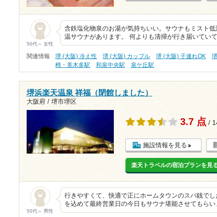
含鉄塩化物泉のお湯が気持ちいい。サウナもミスト低
温サウナがあります。 何よりも清掃が行き届いてい
50代～ 女性
関連情報
堺 (大阪) 冷え性
堺 (大阪) カップル
堺 (大阪) 子連れOK
堺
栂・美木多駅
和泉中央駅
泉ケ丘駅
堺浜楽天温泉 祥福（閉館しました）
大阪府 / 堺市堺区
3.7 点
/ 
施設情報を見る
楽天トラベルの宿泊プランを見
行きやすくて、快適で正にホームタウンのスパ銭でし
を込めて最終営業日の今日もサウナ堪能させてもらい
50代～ 男性