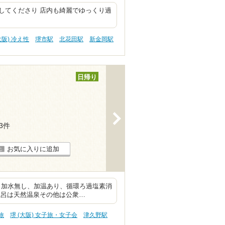
してくださり 店内も綺麗でゆっくり過
大阪) 冷え性
堺市駅
北花田駅
新金岡駅
日帰り
>
93件
お気に入りに追加
泉 加水無し、加温あり、循環ろ過塩素消
風呂は天然温泉その他は公衆…
旅
堺 (大阪) 女子旅・女子会
津久野駅