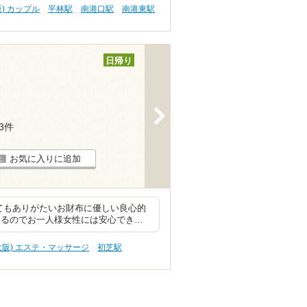
阪) カップル
平林駅
南港口駅
南港東駅
日帰り
>
43件
お気に入りに追加
てもありがたいお財布に優しい良心的
あるのでお一人様女性には安心でき…
(大阪) エステ・マッサージ
初芝駅