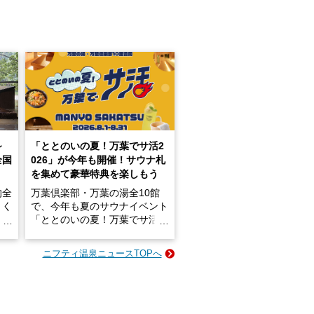
～
「ととのいの夏！万葉でサ活2
全国
026」が今年も開催！サウナ札
を集めて豪華特典を楽しもう
的全
万葉倶楽部・万葉の湯全10館
きく
で、今年も夏のサウナイベント
炭酸
「ととのいの夏！万葉でサ活2
026」が開催されます！
ニフティ温泉ニュースTOPへ
成分
2026年8月1日（土）～8月31
かつ
日（月）までの開催期間中は、
いで
サウナ飯やサウナドリンク、岩
盤浴の利用などで「万葉サウナ
札」を集めることで、オリジナ