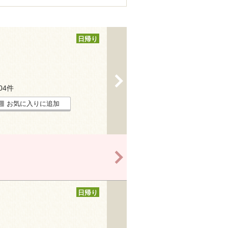
日帰り
>
504件
お気に入りに追加
>
日帰り