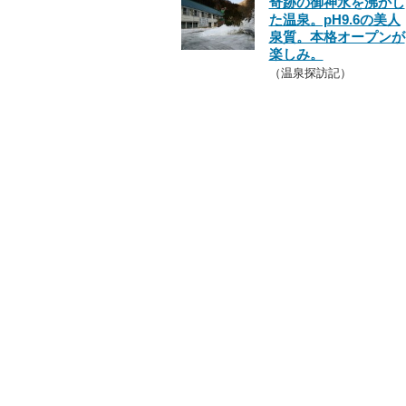
奇跡の御神水を沸かし
た温泉。pH9.6の美人
泉質。本格オープンが
楽しみ。
（温泉探訪記）