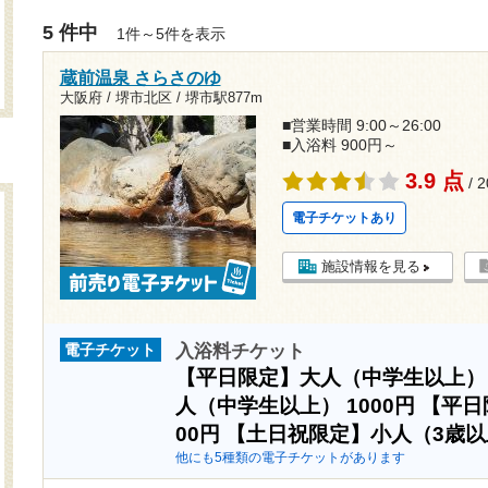
5 件中
1件～5件を表示
蔵前温泉 さらさのゆ
大阪府 / 堺市北区 /
堺市駅877m
■営業時間 9:00～26:00
■入浴料 900円～
3.9 点
/ 
電子チケットあり
施設情報を見る
入浴料チケット
電子チケット
【平日限定】大人（中学生以上
人（中学生以上）
1000円
【平日
00円
【土日祝限定】小人（3歳
他にも5種類の電子チケットがあります