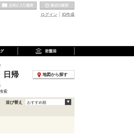
お気に入りの温泉
最近の履歴
ログイン
ID作成
グ
岩盤浴
め
、日帰
地図から探す
選
検索
並び替え
おすすめ順