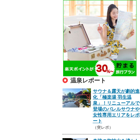
温泉レポート
サウナ＆露天が劇的進
化「極楽湯 羽生温
泉」！リニューアルで
登場のバレルサウナや
女性専用エリアをレポ
ート
（突レポ）