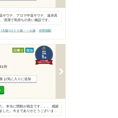
温サウナ、アロマ中温サウナ、遠赤高
て、清潔で気持ちの良い施設です。
 (大阪) ひとり旅・一人旅
光明池駅
日帰り
宿泊
141件
>
お気に入りに追加
る
た。本当に閉館が残念です。。。 感謝
ました。今までありがとうございま…