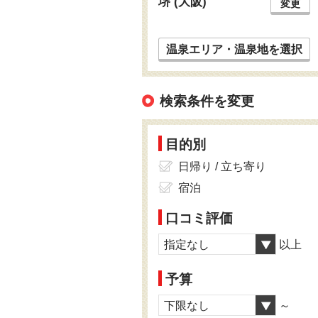
堺 (大阪)
変更
温泉エリア・温泉地を選択
検索条件を変更
目的別
日帰り / 立ち寄り
宿泊
口コミ評価
指定なし
以上
予算
下限なし
～