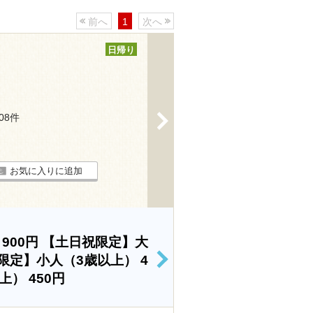
前へ
1
次へ
日帰り
>
208件
お気に入りに追加
）
900円
【土日祝限定】大
限定】小人（3歳以上）
4
>
以上）
450円