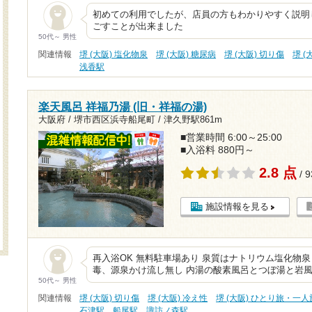
初めての利用でしたが、店員の方もわかりやすく説明
ごすことが出来ました
50代～ 男性
関連情報
堺 (大阪) 塩化物泉
堺 (大阪) 糖尿病
堺 (大阪) 切り傷
堺 (
浅香駅
楽天風呂 祥福乃湯 (旧・祥福の湯)
大阪府 / 堺市西区浜寺船尾町 /
津久野駅861m
■営業時間 6:00～25:00
■入浴料 880円～
2.8 点
/ 
施設情報を見る
再入浴OK 無料駐車場あり 泉質はナトリウム塩化物
毒、源泉かけ流し無し 内湯の酸素風呂とつぼ湯と岩
50代～ 男性
関連情報
堺 (大阪) 切り傷
堺 (大阪) 冷え性
堺 (大阪) ひとり旅・一人
石津駅
船尾駅
諏訪ノ森駅