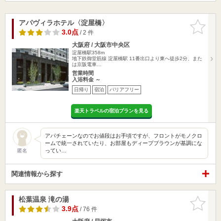
アパヴィラホテル〈淀屋橋〉
お気に入
りに追加
3.0点
/ 2 件
大阪府 / 大阪市中央区
淀屋橋駅358m
地下鉄御堂筋線 淀屋橋駅 11番出口より東へ徒歩2分、また
は京阪電車…
営業時間
入浴料金 ～
日帰り
宿泊
バリアフリー
楽天トラベルの宿泊プランを見る
アパチェーンなのでお値段はお手頃ですが、フロントがモノクロ
ームで統一されていたり、お部屋もディープブラウンが基調にな
ってい…
匿名
関連情報から探す
松葉温泉 滝の湯
お気に入
りに追加
3.9点
/ 76 件