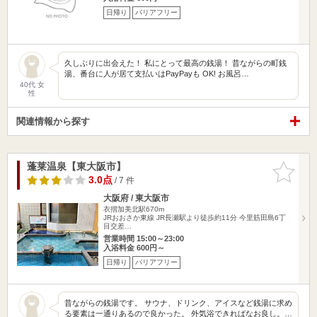
日帰り
バリアフリー
久しぶりに出会えた！ 私にとって最高の銭湯！ 昔ながらの町銭
湯、番台に人が居て支払いはPayPayも OK! お風呂…
40代 女
性
関連情報から探す
蓬莱温泉【東大阪市】
お気に入
りに追加
3.0点
/ 7 件
大阪府 / 東大阪市
衣摺加美北駅670m
JRおおさか東線 JR長瀬駅より徒歩約11分 今里筋田島6丁
目交差…
営業時間 15:00～23:00
入浴料金 600円～
日帰り
バリアフリー
昔ながらの銭湯です。 サウナ、ドリンク、アイスなど銭湯に求め
る要素は一通りあるので良かった。 外気浴できればなお良し。…