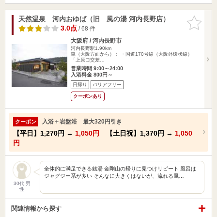
天然温泉 河内おゆば（旧 風の湯 河内長野店）
お気に入
りに追加
3.0点
/ 68 件
大阪府 / 河内長野市
河内長野駅1.90km
車（大阪方面から）： ・国道170号線（大阪外環状線）
「上原口交差…
営業時間 9:00～24:00
入浴料金 800円～
日帰り
バリアフリー
クーポンあり
入浴＋岩盤浴 最大320円引き
クーポン
【平日】
1,270円
→
1,050円
【土日祝】
1,370円
→
1,050
円
全体的に満足できる銭湯 金剛山の帰りに見つけリピート 風呂は
ジャグジー系が多い そんなに大きくはないが、流れる風…
30代 男
性
関連情報から探す