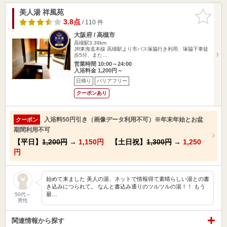
美人湯 祥風苑
お気に入
りに追加
3.8点
/ 110 件
大阪府 / 高槻市
高槻駅3.39km
JR東海道本線 高槻駅より市バス塚脇行き利用、塚脇下車徒
歩5分、また…
営業時間 10:00～24:00
入浴料金 1,200円～
日帰り
バリアフリー
クーポンあり
入浴料50円引き（画像データ利用不可）※年末年始とお盆
クーポン
期間利用不可
【平日】
1,200円
→
1,150円
【土日祝】
1,300円
→
1,250
円
始めて来ました 美人の湯、ネットで情報得て素晴らしい湯との書
き込みにつられて。 なんと書込み通りのツルツルの湯！！ もう
最…
50代～
男性
関連情報から探す