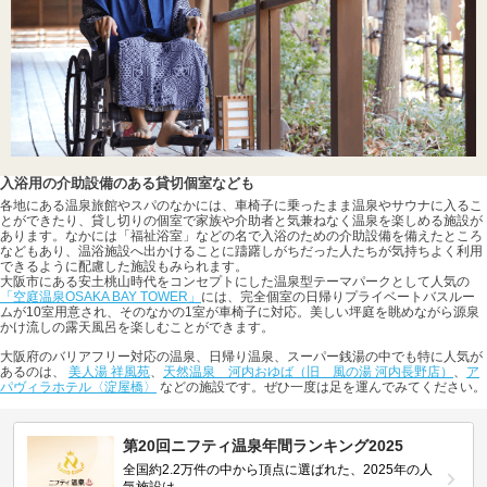
入浴用の介助設備のある貸切個室なども
各地にある温泉旅館やスパのなかには、車椅子に乗ったまま温泉やサウナに入るこ
とができたり、貸し切りの個室で家族や介助者と気兼ねなく温泉を楽しめる施設が
あります。なかには「福祉浴室」などの名で入浴のための介助設備を備えたところ
などもあり、温浴施設へ出かけることに躊躇しがちだった人たちが気持ちよく利用
できるように配慮した施設もみられます。
大阪市にある安土桃山時代をコンセプトにした温泉型テーマパークとして人気の
「空庭温泉OSAKA BAY TOWER」
には、完全個室の日帰りプライベートバスルー
ムが10室用意され、そのなかの1室が車椅子に対応。美しい坪庭を眺めながら源泉
かけ流しの露天風呂を楽しむことができます。
大阪府のバリアフリー対応の温泉、日帰り温泉、スーパー銭湯の中でも特に人気が
あるのは、
美人湯 祥風苑
、
天然温泉 河内おゆば（旧 風の湯 河内長野店）
、
ア
パヴィラホテル〈淀屋橋〉
などの施設です。ぜひ一度は足を運んでみてください。
第20回ニフティ温泉年間ランキング2025
全国約2.2万件の中から頂点に選ばれた、2025年の人
気施設は…