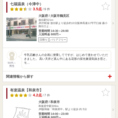
七福温泉（今津中）
お気に入
りに追加
3.5点
/ 9 件
大阪府 / 大阪市鶴見区
放出駅521m
JR片町線 放出駅より徒歩約10分阪神高速12号守口線 森小
路出口よ…
営業時間 14:30～24:00
入浴料金 600円～
日帰り
バリアフリー
牛乳石鹸さんの企画に便乗してですが、はじめて使わせていただ
きました。 高い天井ど真ん中にある花形の採光兼湯気抜き窓と、
モ…
50代～
男性
関連情報から探す
有楽温泉【和泉市】
お気に入
りに追加
4.2点
/ 7 件
大阪府 / 和泉市
和泉府中駅309m
JR阪和線「和泉府中」駅より徒歩 約 5分
営業時間 14:00～23:00
入浴料金 600円～