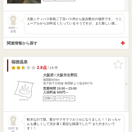
大阪シティバス歌島二丁目バス停から徒歩数分の場所です。 リニ
ューアルから10年近くたっているそうですが、まだ新しい感…
50代～
女性
関連情報から探す
福徳温泉
お気に入
りに追加
2.8点
/ 14 件
大阪府 / 大阪市生野区
南巽駅609m
地下鉄千日前線 南巽駅より徒歩約7分
営業時間 15:00～23:00
入浴料金 600円～
日帰り
バリアフリー
軟水なので肌、髪がサラサラツルツルになりました！！おっちゃ
んも優しくして頂き凄く新設な銭湯でした^^ また行きたいで
す！！
20代 女
性