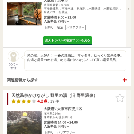
大阪府 / 貝塚市
水間観音駅2.57km
南海難波駅→南海本線 貝塚駅→水間鉄道 水間観音駅→
水鉄バス 松葉温…
営業時間 9:00～21:00
入浴料金 720円～
日帰り
宿泊
バリアフリー
楽天トラベルの宿泊プランを見る
滝の湯、大好き！ 一番の理由は、マッタリ、ゆっくり出来る事。
内湯と露天のぬる湯、ぬる湯に比べたら3～4℃高い露天風呂。 …
50代～
女性
関連情報から探す
天然温泉かけながし 野里の湯（旧 野里温泉）
お気に入
りに追加
4.2点
/ 19 件
大阪府 / 大阪市西淀川区
塚本駅614m
塚本駅から徒歩約8分
営業時間 14:00～24:00
入浴料金 550円～
日帰り
バリアフリー