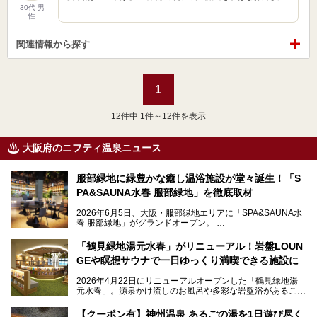
30代 男
性
関連情報から探す
1
12
件中 1件～12件を表示
大阪府のニフティ温泉ニュース
服部緑地に緑豊かな癒し温浴施設が堂々誕生！「S
PA&SAUNA水春 服部緑地」を徹底取材
2026年6月5日、大阪・服部緑地エリアに「SPA&SAUNA水
春 服部緑地」がグランドオープン。
当初の計画から約5年の時を経て誕生した本施設は、温泉・
「鶴見緑地湯元水春」がリニューアル！岩盤LOUN
サウナ・岩盤浴・フィットネス・ラウンジ・レストランなど
GEや瞑想サウナで一日ゆっくり満喫できる施設に
を融合した、これまでの“水春”のイメージをさらに進化させ
た大型ウェルネス施設です。
2026年4月22日にリニューアルオープンした「鶴見緑地湯
元水春」。源泉かけ流しのお風呂や多彩な岩盤浴があること
今回はオープン前の内覧会に参加し、館内のこだわりポイン
で人気の施設ですが、リニューアルを経てこれまで以上
トを徹底取材してきました。
に“一日中くつろげる場所”としてパワーアップしています。
サウナー注目の3種のサウナや160cmの深水風呂、没入感の
【クーポン有】神州温泉 あるごの湯を1日遊び尽く