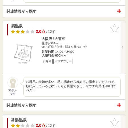
関連情報から探す
扇温泉
お気に入
りに追加
3.0点
/ 12 件
大阪府 / 大東市
住道駅501m
JR片町線「住道」駅より徒歩約7分
営業時間 14:00～24:00
入浴料金 600円～
日帰り
バリアフリー
お風呂の種類が多い。熱い湯舟から極ぬるい湯舟まであるので、
順に入っているとゆっくりと長湯できる。サウナ利用は200円で
バス…
50代～
女性
関連情報から探す
常盤温泉
お気に入
りに追加
2.0点
/ 12 件