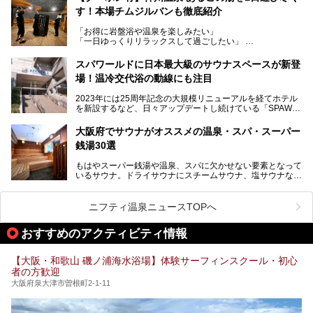
高い岩盤浴エリア、日本最大の台数を誇る最新AIフィットネ
す！本場チムジルバンも徹底紹介
今回のリニューアルでは、新たに登場した瞑想サウナをはじ
スマシンなど、見どころ満載の館内を詳しくご紹介します。
め、岩盤浴エリアや休憩スペースの充実、レストランなど、
「お得に岩盤浴や温泉を楽しみたい」
見どころが盛りだくさん。日常の疲れを癒やしたい方はもち
「一日ゆっくりリラックスして過ごしたい」
ろん、休日にゆったり過ごしたい方にもぴったりの内容とな
そんな方におすすめなのが、クーポンを使ってお得に長時間
っています。
利用できる「神州温泉 あるごの湯」です。
スパワールドに日本最大級のサウナスペースが新登
本記事では、そんなリニューアル後の注目ポイントを詳しく
場！温冷交代浴の動線にも注目
あるごの湯は、大阪府豊中市にある日帰り温浴施設で、阪急
紹介します。これから「鶴見緑地湯元水春」に訪れる方や、
宝塚線「三国駅」から徒歩約10分とアクセスも良好です。
より満足度の高い過ごし方をしたい方はぜひお読みくださ
2023年には25周年記念の大規模リニューアルを経てホテル
チムジルバン（岩盤浴）を中心に、発汗・リラックス・漫画
い。
を新設するなど、日々アップデートし続けている「SPAWO
タイムまで満喫できる長時間滞在型の施設なので、一日中ゆ
RLD HOTEL＆RESORT」（以下スパワールド）。
ったりと過ごしたいときにおすすめ。大うちわやタオルによ
そんなスパワールドが2025年11月15日（土）に、新たな浴
る迫力ある熱波パフォーマンスも毎日行われており、“とと
大阪府でサウナがオススメの温泉・スパ・スーパー
室や日本最大級140人収容の大規模サウナを携えてリニュー
のう”体験をしっかり楽しめるのもポイントです。
銭湯30選
アルオープン！浴室である4F・6Fそれぞれにリニューアル
が施されており、その総工費はなんと13.5億円！
さらに館内でくつろぐだけでなく、隣接するビルにはカラオ
もはやスーパー銭湯や温泉、スパに欠かせない要素となって
大規模リニューアルの全容を確認すべく、リニューアルプレ
ケやボウリングといった遊び場もあり、友人同士やカップル
いるサウナ。ドライサウナにスチームサウナ、塩サウナな
オープンイベントに行ってきました！今回はそのリニューア
で“遊び+癒し”の一日を過ごすのにもぴったり。
ど、いくつか異なるタイプが楽しめたり、水風呂や外気浴ス
ル部分の概要をお届けします。
ペース、ロウリュウなど、心ゆくまで楽しむためのサービス
今回は、あるごの湯を訪問し、チムジルバンやお風呂、食事
が充実した施設も多くみられます。
ニフティ温泉ニュースTOPへ
処にいたるまで魅力をたっぷり堪能してきたので、その全容
を詳しく紹介します！
今回はそんなサウナにこだわった、大阪府内のオススメ温
おすすめのアクティビティ情報
泉・銭湯・スパを30件紹介したいと思います！
【大阪・和歌山 磯ノ浦海水浴場】体験サーフィンスクール・初心
者の方歓迎
大阪府泉大津市曽根町2-1-11