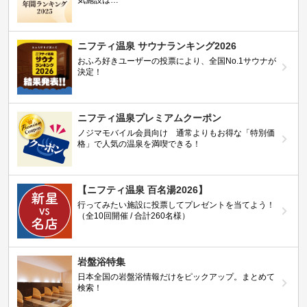
ニフティ温泉 サウナランキング2026
おふろ好きユーザーの投票により、全国No.1サウナが
決定！
ニフティ温泉プレミアムクーポン
ノジマモバイル会員向け 通常よりもお得な「特別価
格」で人気の温泉を満喫できる！
【ニフティ温泉 百名湯2026】
行ってみたい施設に投票してプレゼントを当てよう！
（全10回開催 / 合計260名様）
岩盤浴特集
日本全国の岩盤浴情報だけをピックアップ。まとめて
検索！