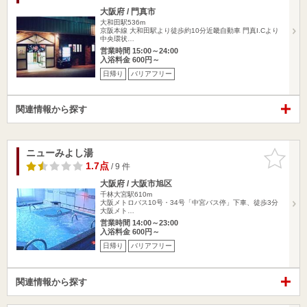
大阪府 / 門真市
大和田駅536m
京阪本線 大和田駅より徒歩約10分近畿自動車 門真I.Cより
中央環状…
営業時間 15:00～24:00
入浴料金 600円～
日帰り
バリアフリー
関連情報から探す
ニューみよし湯
お気に入
りに追加
1.7点
/ 9 件
大阪府 / 大阪市旭区
千林大宮駅610m
大阪メトロバス10号・34号「中宮バス停」下車、徒歩3分
大阪メト…
営業時間 14:00～23:00
入浴料金 600円～
日帰り
バリアフリー
関連情報から探す