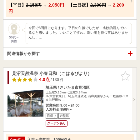
【平日】
2,150円
→
2,050円
【土日祝】
2,300円
→
2,200
円
今回で3回目になります。平日の午後でしたが、比較的混んでい
るなと思いました。いいことですね。洗い場を待つ事はありませ
んし、…
50代～
男性
関連情報から探す
見沼天然温泉 小春日和（こはるびより）
お気に入
りに追加
4.0点
/ 130 件
埼玉県 / さいたま市見沼区
土呂駅5.15km
七里駅3.34km
JR大宮駅東口、埼玉高速鉄道 浦和美園駅から一般路線バス
東武野田線 …
営業時間 9:00～24:00
入浴料金 950円～
日帰り
岩盤浴
クーポンあり
入浴＋岩盤浴 100円引き
クーポン