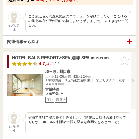
ここ最近色んな温泉施設のロウリューを浴びましたが、ここゆら
の里北本店が圧倒的に気持ちよいと感じました。 広すぎない空間
なの…
30代 男
性
関連情報から探す
HOTEL BALS RESORT&SPA 別邸 SPA museum
お気に入
りに追加
4.7点
/ 13 件
埼玉県 / 川口市
土呂駅11.65km
東川口駅1.24km
JR武蔵野線・埼玉高速鉄道線 東川口駅よりタクシー利用5
分東京外環自…
営業時間
入浴料金 ～
宿泊
岩盤浴
宿泊で無料で温泉を楽しみました。 (現在は日帰り温泉はやって
おらず、 ホテルの利用者に限り温泉を利用できるとのこと) こ
こ…
40代 男
性