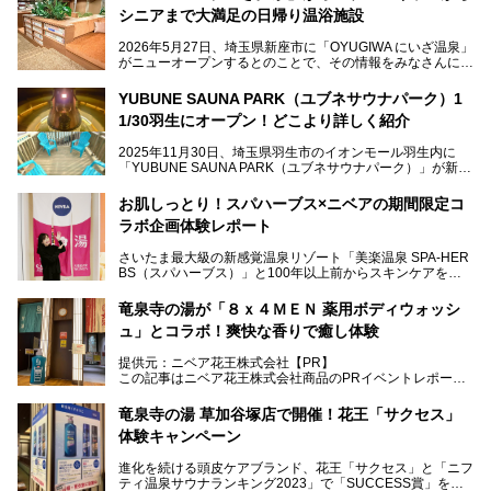
シニアまで大満足の日帰り温浴施設
2026年5月27日、埼玉県新座市に「OYUGIWA にいざ温泉」
がニューオープンするとのことで、その情報をみなさんにい
ち早くお伝えしようとひと足お先に取材訪問。
YUBUNE SAUNA PARK（ユブネサウナパーク）1
メインとなる黒湯の天然温泉や本格的なサウナをはじめ、4
1/30羽生にオープン！どこより詳しく紹介
種類のリラックスルームやお食事処、他施設とは一線を画す
キッズコーナーなど、施設の隅々までたっぷりとチェックし
2025年11月30日、埼玉県羽生市のイオンモール羽生内に
てきました！
「YUBUNE SAUNA PARK（ユブネサウナパーク）」が新規
オープン！
お肌しっとり！スパハーブス×ニベアの期間限定コ
今年の4月1日から楽久屋グループの一員となった「湯舞音
ラボ企画体験レポート
（ユブネ）」が新ブランド「YUBUNE SAUNA PARK」を立
ち上げました。
さいたま最大級の新感覚温泉リゾート「美楽温泉 SPA-HER
湯舞音らしいサウナにこだわった遊び心満点の"銭湯×屋外サ
BS（スパハーブス）」と100年以上前からスキンケアを考
ウナ"施設で、男女別のお風呂のほか、水着やサウナ着で楽
案してきた「ニベア」が、期間限定でコラボ企画を開催中。
しめる男女共用屋外サウナや飲食できるととのいスペースな
読者モデルやインスタグラマーとして活躍している、美容＆
ど、ユニークなポイントがいっぱい！
竜泉寺の湯が「８ｘ４ＭＥＮ 薬用ボディウォッシ
スパ大好きの畑瀬愛さんと取材してきました。
オープン前取材に行ってきましたので、早速どこより詳しく
ュ」とコラボ！爽快な香りで癒し体験
紹介しちゃいます！
───
提供元：ニベア花王株式会社【PR】
提供元：ニベア花王株式会社【PR】
この記事はニベア花王株式会社商品のPRイベントレポート
この記事はニベア花王株式会社商品のPRイベントレポート
記事です。
記事です。
竜泉寺の湯 草加谷塚店で開催！花王「サクセス」
ーーー
体験キャンペーン
注目のボディウォッシュアイテム「８ｘ４ＭＥＮ 薬用ボデ
ィウォッシュ」と「ニフティ温泉年間ランキング2021」で
進化を続ける頭皮ケアブランド、花王「サクセス」と「ニフ
全国総合2位にランクインした人気温浴施設「竜泉寺の湯 草
ティ温泉サウナランキング2023」で「SUCCESS賞」を獲
加谷塚店」がコラボイベントを期間限定で開催中ということ