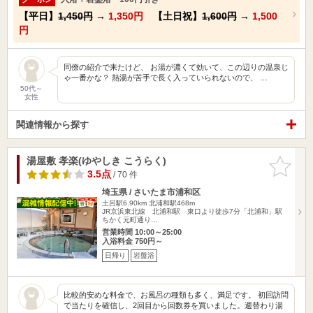
【平日】
1,450円
→
1,350円
【土日祝】
1,600円
→
1,500
円
同僚の紹介で来たけど、 お湯が濃くて効いて、この辺りの温泉じ
ゃ一番かな？ 熱湯が苦手で長く入っていられないので、 …
50代～
女性
関連情報から探す
湯屋敷 孝楽(ゆやしき こうらく)
お気に入
りに追加
3.5点
/ 70 件
埼玉県 / さいたま市浦和区
土呂駅6.90km
北浦和駅468m
JR京浜東北線 北浦和駅 東口より徒歩7分「北浦和」駅
ちかく元町通り…
営業時間 10:00～25:00
入浴料金 750円～
日帰り
岩盤浴
比較的安めな料金で、お風呂の種類も多く、満足です。 初回訪問
で当たりを確信し、2回目から回数券を買いました。週替わり湯