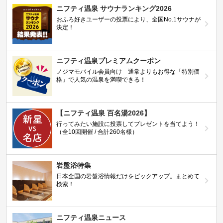
ニフティ温泉 サウナランキング2026
おふろ好きユーザーの投票により、全国No.1サウナが
決定！
ニフティ温泉プレミアムクーポン
ノジマモバイル会員向け 通常よりもお得な「特別価
格」で人気の温泉を満喫できる！
【ニフティ温泉 百名湯2026】
行ってみたい施設に投票してプレゼントを当てよう！
（全10回開催 / 合計260名様）
岩盤浴特集
日本全国の岩盤浴情報だけをピックアップ。まとめて
検索！
ニフティ温泉ニュース