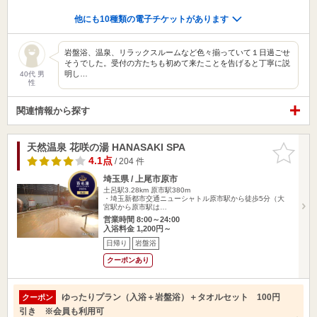
他にも10種類の電子チケットがあります
岩盤浴、温泉、リラックスルームなど色々揃っていて１日過ごせ
そうでした。受付の方たちも初めて来たことを告げると丁寧に説
明し…
40代 男
性
関連情報から探す
天然温泉 花咲の湯 HANASAKI SPA
お気に入
りに追加
4.1点
/ 204 件
埼玉県 / 上尾市原市
土呂駅3.28km
原市駅380m
・埼玉新都市交通ニューシャトル原市駅から徒歩5分（大
宮駅から原市駅は…
営業時間 8:00～24:00
入浴料金 1,200円～
日帰り
岩盤浴
クーポンあり
ゆったりプラン（入浴＋岩盤浴）＋タオルセット 100円
クーポン
引き ※会員も利用可