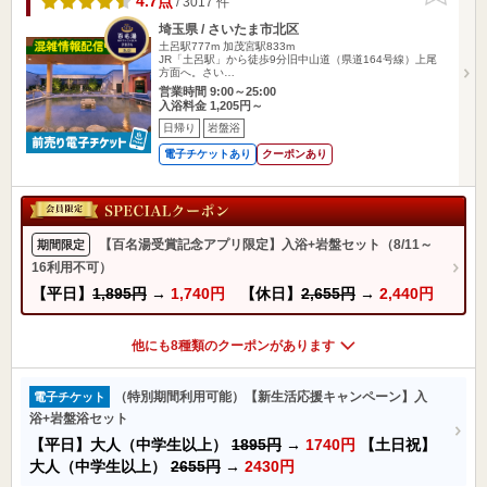
4.7点
/ 3017 件
埼玉県 / さいたま市北区
土呂駅777m
加茂宮駅833m
JR「土呂駅」から徒歩9分旧中山道（県道164号線）上尾
方面へ。さい…
営業時間 9:00～25:00
入浴料金 1,205円～
日帰り
岩盤浴
電子チケットあり
クーポンあり
【百名湯受賞記念アプリ限定】入浴+岩盤セット（8/11～
期間限定
16利用不可）
【平日】
1,895円
→
1,740円
【休日】
2,655円
→
2,440円
他にも8種類のクーポンがあります
（特別期間利用可能）【新生活応援キャンペーン】入
電子チケット
浴+岩盤浴セット
【平日】大人（中学生以上）
1895円
→
1740円
【土日祝】
大人（中学生以上）
2655円
→
2430円