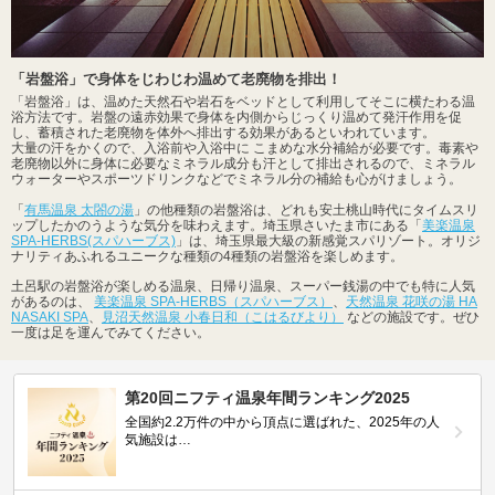
「岩盤浴」で身体をじわじわ温めて老廃物を排出！
「岩盤浴」は、温めた天然石や岩石をベッドとして利用してそこに横たわる温
浴方法です。岩盤の遠赤効果で身体を内側からじっくり温めて発汗作用を促
し、蓄積された老廃物を体外へ排出する効果があるといわれています。
大量の汗をかくので、入浴前や入浴中に こまめな水分補給が必要です。毒素や
老廃物以外に身体に必要なミネラル成分も汗として排出されるので、ミネラル
ウォーターやスポーツドリンクなどでミネラル分の補給も心がけましょう。
「
有馬温泉 太閤の湯
」の他種類の岩盤浴は、どれも安土桃山時代にタイムスリ
ップしたかのうような気分を味わえます。埼玉県さいたま市にある「
美楽温泉
SPA-HERBS(スパハーブス)
」は、埼玉県最大級の新感覚スパリゾート。オリジ
ナリティあふれるユニークな種類の4種類の岩盤浴を楽しめます。
土呂駅の岩盤浴が楽しめる温泉、日帰り温泉、スーパー銭湯の中でも特に人気
があるのは、
美楽温泉 SPA-HERBS（スパハーブス）
、
天然温泉 花咲の湯 HA
NASAKI SPA
、
見沼天然温泉 小春日和（こはるびより）
などの施設です。ぜひ
一度は足を運んでみてください。
第20回ニフティ温泉年間ランキング2025
全国約2.2万件の中から頂点に選ばれた、2025年の人
気施設は…