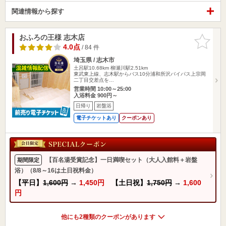
関連情報から探す
おふろの王様 志木店
お気に入
りに追加
4.0点
/ 84 件
埼玉県 / 志木市
土呂駅10.68km
柳瀬川駅2.51km
東武東上線、志木駅からバス10分浦和所沢バイパス上宗岡
二丁目交差点を…
営業時間 10:00～25:00
入浴料金 900円～
日帰り
岩盤浴
電子チケットあり
クーポンあり
【百名湯受賞記念】一日満喫セット（大人入館料＋岩盤
期間限定
浴）（8/8～16は土日祝料金）
【平日】
1,600円
→
1,450円
【土日祝】
1,750円
→
1,600
円
他にも2種類のクーポンがあります