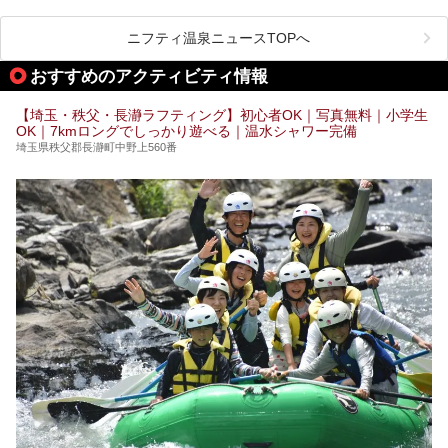
得した人気温浴施設「竜泉寺の湯 草加谷塚店」がコラボイ
で早速訪問！
ベントを開催。
気になるその内容をチェックしてきました！
ニフティ温泉ニュースTOPへ
早速訪問し、気になるその内容を取材してきました！
おすすめのアクティビティ情報
───
提供元：花王株式会社【PR】
この記事は花王株式会社商品のPRイベントレポート記事で
【埼玉・秩父・長瀞ラフティング】初心者OK｜写真無料｜小学生
す。
OK｜7kmロングでしっかり遊べる｜温水シャワー完備
埼玉県秩父郡長瀞町中野上560番