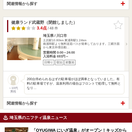
関連情報から探す
健康ランド武蔵野（閉館しました）
お気に入
りに追加
3.4点
/ 48 件
埼玉県 / 川口市
土呂駅10.80km
東浦和駅1.24km
南浦和駅より無料送迎バスが発車しております。三郷方面
から東京外環自動…
営業時間 0:00～24:00
入浴料金 693円～
日帰り
宿泊
岩盤浴
200台停められるはずの駐車場がほぼ満車となっていました。有
料の駐車場ですが、温泉利用の場合はフロントで処理して無料と
なり…
～10代
男性
関連情報から探す
埼玉県のニフティ温泉ニュース
「OYUGIWA にいざ温泉」がオープン！キッズから