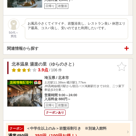
日帰り
岩盤浴
お風呂小さくてイマイチ、岩盤浴良し、レストラン良い 休憩エリ
ア最高、コスパ良し、安いのでまた利用したいです。
50代～
男性
関連情報から探す
北本温泉 湯楽の里（ゆらのさと）
お気に入
りに追加
3.9点
/ 106 件
埼玉県 / 北本市
土呂駅11.38km
桶川駅1.77km
JR高崎線桶川駅から朝日バス鴻巣駅行きで10分、二ツ家下
車徒歩3分東…
営業時間 9:00～24:00
入浴料金 880円～
日帰り
岩盤浴
クーポンあり
＜中学生以上のみ＞岩盤浴割引き ※別途入館料
クーポン
通常
450円
→
350円（100円お得！）