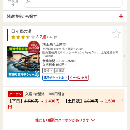
が…
20代 男
性
関連情報から探す
日々喜の湯
お気に入
りに追加
3.7点
/ 97 件
埼玉県 / 上尾市
土呂駅8.18km
北上尾駅2.22km
圏央道桶川北本インターチェンジから5km。 上尾道路を南
に4km進…
営業時間 10:00～25:00
入浴料金 930円～
日帰り
岩盤浴
電子チケットあり
クーポンあり
入浴+岩盤浴 100円引き
クーポン
【平日】
1,530円
→
1,430円
【土日祝】
1,630円
→
1,530
円
他にも1種類のクーポンがあります