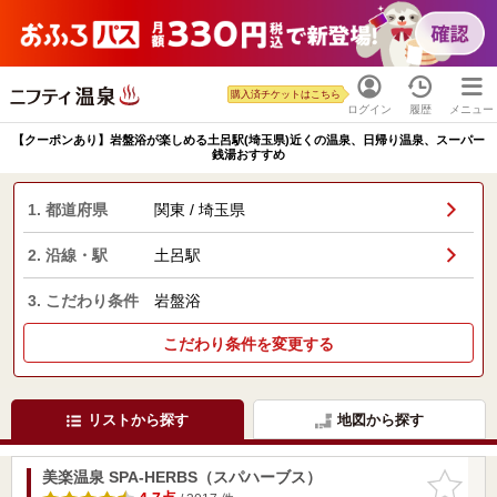
購入済チケットはこちら
ログイン
履歴
メニュー
【クーポンあり】岩盤浴が楽しめる土呂駅(埼玉県)近くの温泉、日帰り温泉、スーパー
銭湯おすすめ
1. 都道府県
関東 / 埼玉県
2. 沿線・駅
土呂駅
3. こだわり条件
岩盤浴
こだわり条件を変更する
リストから探す
地図から探す
美楽温泉 SPA-HERBS（スパハーブス）
お気に入
りに追加