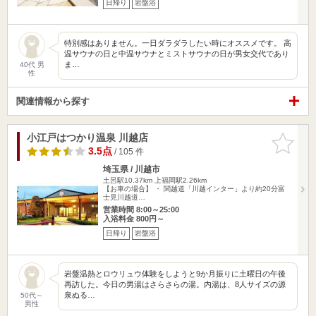
日帰り
岩盤浴
特別感はありません。一日ダラダラしたい時にオススメです。 高
温サウナの日と中温サウナとミストサウナの日が男女交代であり
ま…
40代 男
性
関連情報から探す
小江戸はつかり温泉 川越店
お気に入
りに追加
3.5点
/ 105 件
埼玉県 / 川越市
土呂駅10.37km
上福岡駅2.26km
【お車の場合】 ・ 関越道「川越インター」より約20分富
士見川越道…
営業時間 8:00～25:00
入浴料金 800円～
日帰り
岩盤浴
岩盤温熱とロウリュウ体験をしようと9か月振りに土曜日の午後
再訪した。今日の男湯はさらさらの湯。内湯は、8人サイズの源
泉ぬる…
50代～
男性