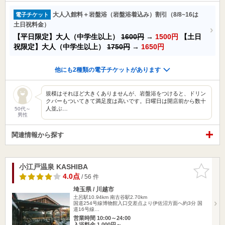
大人入館料＋岩盤浴（岩盤浴着込み）割引（8/8~16は
電子チケット
土日祝料金）
【平日限定】大人（中学生以上）
1600円
→
1500円
【土日
祝限定】大人（中学生以上）
1750円
→
1650円
他にも2種類の電子チケットがあります
規模はそれほど大きくありませんが、岩盤浴をつけると、ドリン
クバーもついてきて満足度は高いです。日曜日は開店前から数十
人並ぶ…
50代～
男性
関連情報から探す
小江戸温泉 KASHIBA
お気に入
りに追加
4.0点
/ 56 件
埼玉県 / 川越市
土呂駅10.94km
南古谷駅2.70km
国道254号線博物館入口交差点より伊佐沼方面へ約3分 国
道16号線…
営業時間 10:00～24:00
入浴料金 1,000円～