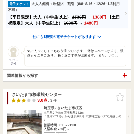
大人入館料＋岩盤浴 割引（8/8~8/16・12/26~1/3利用
電子チケット
不可）
【平日限定】大人（中学生以上）
1530円
→
1380円
【土日
祝限定】大人（中学生以上）
1630円
→
1480円
他にも1種類の電子チケットがあります
気に入ってしょっちゅう通っています。 休憩スペースが広く、漫
画もそこそこあり、 長く過ごす事が出来ます。 また、サウ…
50代～
男性
関連情報から探す
さいたま市桜環境センター
お気に入
りに追加
3.0点
/ 3 件
埼玉県 / さいたま市桜区
土呂駅9.74km
西浦和駅642m
「櫃沼バス停」から徒歩約7分 ※無料送迎バスでお越しの
方 …
営業時間 9:00～21:00
入浴料金 730円～