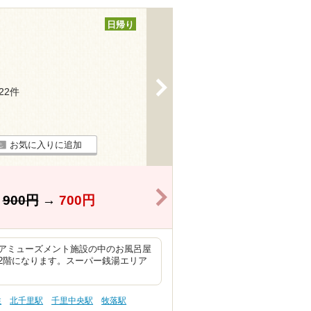
日帰り
>
122件
お気に入りに追加
>
】
900円
→
700円
アミューズメント施設の中のお風呂屋
2階になります。スーパー銭湯エリア
性
北千里駅
千里中央駅
牧落駅