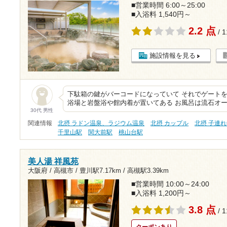
■営業時間 6:00～25:00
■入浴料 1,540円～
2.2 点
/ 
施設情報を見る
下駄箱の鍵がバーコードになっていて それでゲートを
浴場と岩盤浴や館内着が置いてある お風呂は流石オ
30代 男性
関連情報
北摂 ラドン温泉、ラジウム温泉
北摂 カップル
北摂 子連れ
千里山駅
関大前駅
桃山台駅
美人湯 祥風苑
大阪府 / 高槻市 /
豊川駅7.17km
/
高槻駅3.39km
■営業時間 10:00～24:00
■入浴料 1,200円～
3.8 点
/ 
クーポンあり