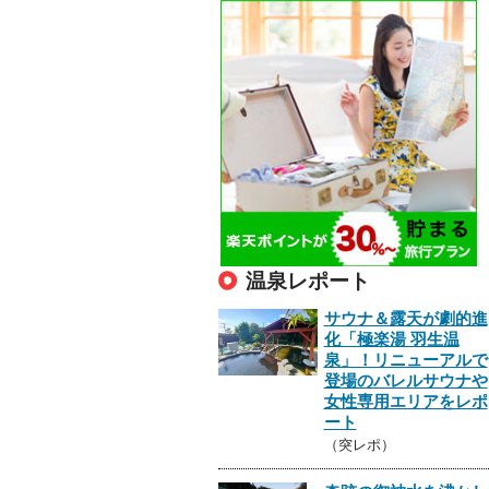
温泉レポート
サウナ＆露天が劇的進
化「極楽湯 羽生温
泉」！リニューアルで
登場のバレルサウナや
女性専用エリアをレポ
ート
（突レポ）