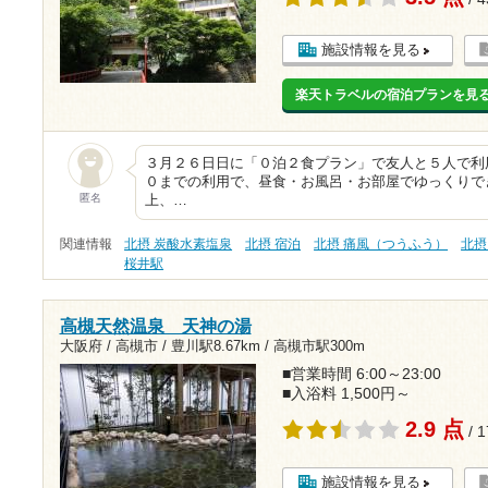
施設情報を見る
楽天トラベルの宿泊プランを見
３月２６日日に「０泊２食プラン」で友人と５人で利
０までの利用で、昼食・お風呂・お部屋でゆっくりで
匿名
上、…
関連情報
北摂 炭酸水素塩泉
北摂 宿泊
北摂 痛風（つうふう）
北摂
桜井駅
高槻天然温泉 天神の湯
大阪府 / 高槻市 /
豊川駅8.67km
/
高槻市駅300m
■営業時間 6:00～23:00
■入浴料 1,500円～
2.9 点
/ 
施設情報を見る