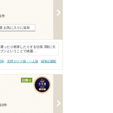
>
11件
お気に入りに追加
通ったり精算したりする仕様 3階に大
ープンということで綺麗…
OK
北摂 ひとり旅・一人旅
緑地公園駅
日帰り
>
110件