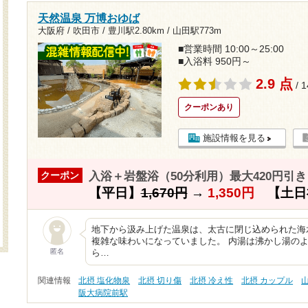
天然温泉 万博おゆば
大阪府 / 吹田市 /
豊川駅2.80km
/
山田駅773m
■営業時間 10:00～25:00
■入浴料 950円～
2.9 点
/ 
クーポンあり
施設情報を見る
入浴＋岩盤浴（50分利用）最大420円引き
クーポン
【平日】
1,670円
→
1,350円
【土日
地下から汲み上げた温泉は、太古に閉じ込められた海
複雑な味わいになっていました。 内湯は沸かし湯の
匿名
ら…
関連情報
北摂 塩化物泉
北摂 切り傷
北摂 冷え性
北摂 カップル
阪大病院前駅