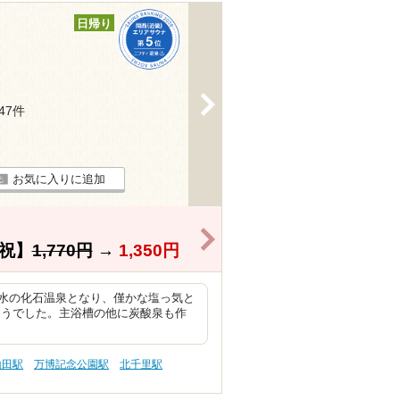
日帰り
>
147件
お気に入りに追加
>
祝】
1,770円
→
1,350円
水の化石温泉となり、僅かな塩っ気と
ようでした。主浴槽の他に炭酸泉も作
山田駅
万博記念公園駅
北千里駅