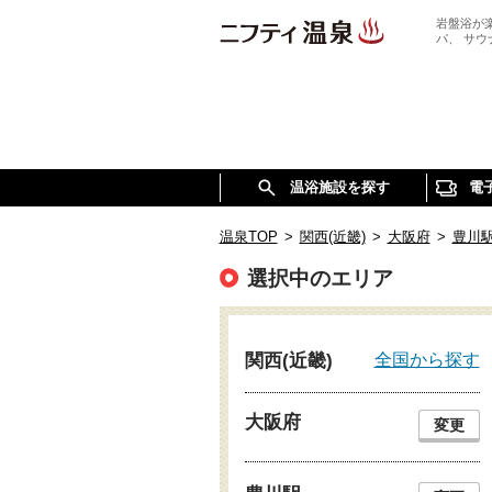
岩盤浴が
パ、 サ
温浴施設を探す
電
温泉TOP
>
関西(近畿)
>
大阪府
>
豊川
選択中のエリア
全国から探す
関西(近畿)
大阪府
変更