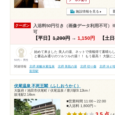
施設情報を見る
入浴料50円引き（画像データ利用不可）
クーポン
可
【平日】
1,200円
→
1,150円
【土日
始めて来ました 美人の湯、ネットで情報得て素晴らし
と書込み通りのツルツルの湯！！ もう最高！ 大阪に
50代～ 男性
関連情報
北摂 炭酸水素塩泉
北摂 美肌の湯
北摂 切り傷
北摂 冷え
富田駅
伏尾温泉 不死王閣（ふしおうかく）
大阪府 / 池田市伏尾町 / 伏尾温泉 /
豊川駅8.12km
/
鼓滝駅2.14km
■営業時間 11:00～22:00
■入浴料 1,800円～
3.5 点
/ 