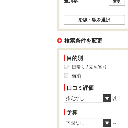
豊川駅
変更
沿線・駅を選択
検索条件を変更
目的別
日帰り / 立ち寄り
宿泊
口コミ評価
指定なし
以上
予算
下限なし
～