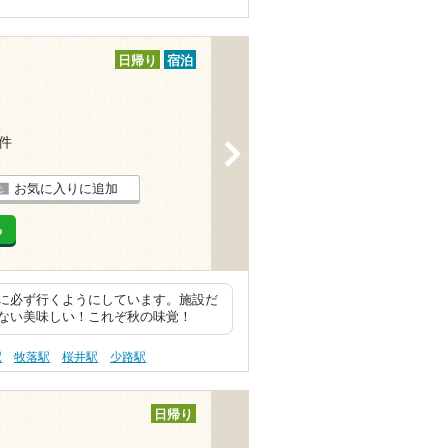
日帰り
宿泊
4件
>
お気に入りに追加
る
に必ず行くようにしています。施設だ
ない美味しい！これぞ秋の味覚！
駅
牧落駅
桜井駅
少路駅
日帰り