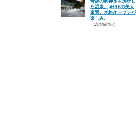
奇跡の御神水を沸かし
た温泉。pH9.6の美人
泉質。本格オープンが
楽しみ。
（温泉探訪記）