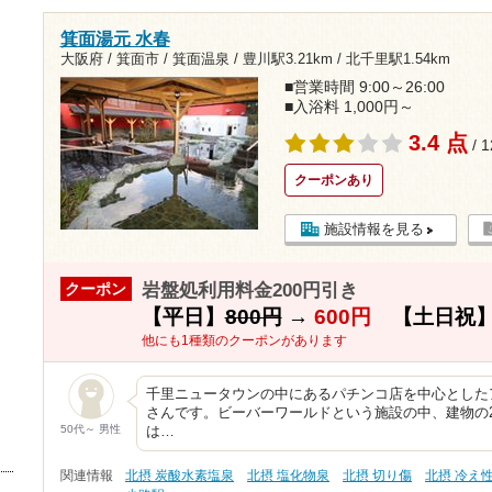
箕面湯元 水春
大阪府 / 箕面市 / 箕面温泉 /
豊川駅3.21km
/
北千里駅1.54km
■営業時間 9:00～26:00
■入浴料 1,000円～
3.4 点
/ 
クーポンあり
施設情報を見る
岩盤処利用料金200円引き
クーポン
【平日】
800円
→
600円
【土日祝
他にも1種類のクーポンがあります
千里ニュータウンの中にあるパチンコ店を中心とした
さんです。ビーバーワールドという施設の中、建物の
50代～ 男性
は…
関連情報
北摂 炭酸水素塩泉
北摂 塩化物泉
北摂 切り傷
北摂 冷え