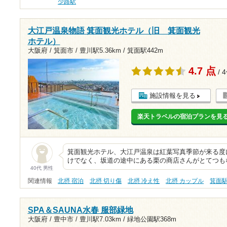
少路駅
大江戸温泉物語 箕面観光ホテル（旧 箕面観光
ホテル）
大阪府 / 箕面市 /
豊川駅5.36km
/
箕面駅442m
4.7 点
/ 
施設情報を見る
楽天トラベルの宿泊プランを見
箕面観光ホテル、大江戸温泉は紅葉写真季節が来る度
けでなく、坂道の途中にある栗の商店さんがとてつも
40代 男性
関連情報
北摂 宿泊
北摂 切り傷
北摂 冷え性
北摂 カップル
箕面
SPA＆SAUNA水春 服部緑地
大阪府 / 豊中市 /
豊川駅7.03km
/
緑地公園駅368m