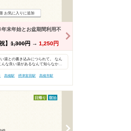
お気に入りに追加
※年末年始とお盆期間利用不
>
祝】
1,300円
→
1,250円
い湯との書き込みにつられて。 なん
こんな良い湯があるなんて知らなか…
性
高槻駅
摂津富田駅
高槻市駅
日帰り
宿泊
>
43件