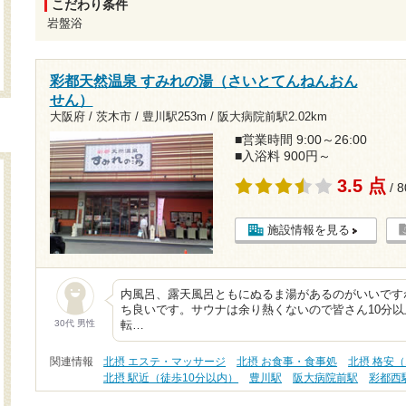
こだわり条件
岩盤浴
彩都天然温泉 すみれの湯（さいとてんねんおん
せん）
大阪府 / 茨木市 /
豊川駅253m
/
阪大病院前駅2.02km
■営業時間 9:00～26:00
■入浴料 900円～
3.5 点
/ 
施設情報を見る
内風呂、露天風呂ともにぬるま湯があるのがいいです
ち良いです。サウナは余り熱くないので皆さん10分
30代 男性
転…
関連情報
北摂 エステ・マッサージ
北摂 お食事・食事処
北摂 格安（
北摂 駅近（徒歩10分以内）
豊川駅
阪大病院前駅
彩都西