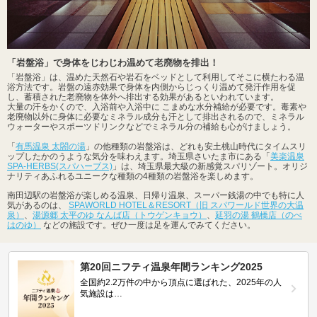
「岩盤浴」で身体をじわじわ温めて老廃物を排出！
「岩盤浴」は、温めた天然石や岩石をベッドとして利用してそこに横たわる温
浴方法です。岩盤の遠赤効果で身体を内側からじっくり温めて発汗作用を促
し、蓄積された老廃物を体外へ排出する効果があるといわれています。
大量の汗をかくので、入浴前や入浴中に こまめな水分補給が必要です。毒素や
老廃物以外に身体に必要なミネラル成分も汗として排出されるので、ミネラル
ウォーターやスポーツドリンクなどでミネラル分の補給も心がけましょう。
「
有馬温泉 太閤の湯
」の他種類の岩盤浴は、どれも安土桃山時代にタイムスリ
ップしたかのうような気分を味わえます。埼玉県さいたま市にある「
美楽温泉
SPA-HERBS(スパハーブス)
」は、埼玉県最大級の新感覚スパリゾート。オリジ
ナリティあふれるユニークな種類の4種類の岩盤浴を楽しめます。
南田辺駅の岩盤浴が楽しめる温泉、日帰り温泉、スーパー銭湯の中でも特に人
気があるのは、
SPAWORLD HOTEL＆RESORT（旧 スパワールド世界の大温
泉）
、
湯源郷 太平のゆ なんば店（トウゲンキョウ）
、
延羽の湯 鶴橋店（のべ
はのゆ）
などの施設です。ぜひ一度は足を運んでみてください。
第20回ニフティ温泉年間ランキング2025
全国約2.2万件の中から頂点に選ばれた、2025年の人
気施設は…