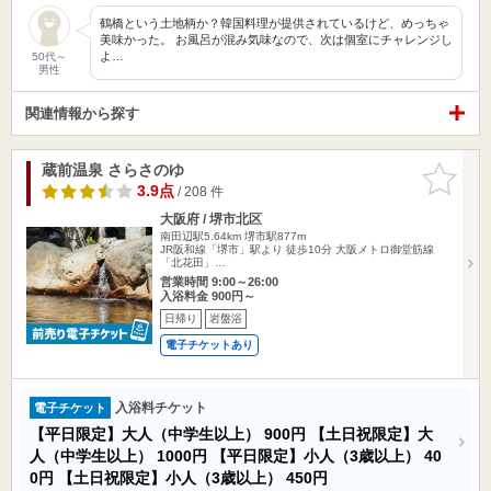
鶴橋という土地柄か？韓国料理が提供されているけど、めっちゃ
美味かった。 お風呂が混み気味なので、次は個室にチャレンジし
よ…
50代～
男性
関連情報から探す
蔵前温泉 さらさのゆ
お気に入
りに追加
3.9点
/ 208 件
大阪府 / 堺市北区
南田辺駅5.64km
堺市駅877m
JR阪和線「堺市」駅より 徒歩10分 大阪メトロ御堂筋線
「北花田」…
営業時間 9:00～26:00
入浴料金 900円～
日帰り
岩盤浴
電子チケットあり
入浴料チケット
電子チケット
【平日限定】大人（中学生以上）
900円
【土日祝限定】大
人（中学生以上）
1000円
【平日限定】小人（3歳以上）
40
0円
【土日祝限定】小人（3歳以上）
450円