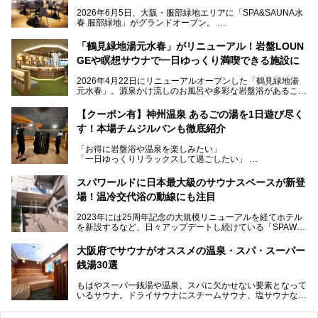
2026年6月5日、大阪・服部緑地エリアに「SPA&SAUNA水
春 服部緑地」がグランドオープン。
当初の計画から約5年の時を経て誕生した本施設は、温泉・
「鶴見緑地湯元水春」がリニューアル！岩盤LOUN
サウナ・岩盤浴・フィットネス・ラウンジ・レストランなど
GEや瞑想サウナで一日ゆっくり満喫できる施設に
を融合した、これまでの“水春”のイメージをさらに進化させ
た大型ウェルネス施設です。
2026年4月22日にリニューアルオープンした「鶴見緑地湯
元水春」。源泉かけ流しのお風呂や多彩な岩盤浴があること
今回はオープン前の内覧会に参加し、館内のこだわりポイン
で人気の施設ですが、リニューアルを経てこれまで以上
トを徹底取材してきました。
に“一日中くつろげる場所”としてパワーアップしています。
サウナー注目の3種のサウナや160cmの深水風呂、没入感の
【クーポン有】神州温泉 あるごの湯を1日遊び尽く
高い岩盤浴エリア、日本最大の台数を誇る最新AIフィットネ
す！本場チムジルバンも徹底紹介
今回のリニューアルでは、新たに登場した瞑想サウナをはじ
スマシンなど、見どころ満載の館内を詳しくご紹介します。
め、岩盤浴エリアや休憩スペースの充実、レストランなど、
「お得に岩盤浴や温泉を楽しみたい」
見どころが盛りだくさん。日常の疲れを癒やしたい方はもち
「一日ゆっくりリラックスして過ごしたい」
ろん、休日にゆったり過ごしたい方にもぴったりの内容とな
そんな方におすすめなのが、クーポンを使ってお得に長時間
っています。
利用できる「神州温泉 あるごの湯」です。
スパワールドに日本最大級のサウナスペースが新登
本記事では、そんなリニューアル後の注目ポイントを詳しく
場！温冷交代浴の動線にも注目
あるごの湯は、大阪府豊中市にある日帰り温浴施設で、阪急
紹介します。これから「鶴見緑地湯元水春」に訪れる方や、
宝塚線「三国駅」から徒歩約10分とアクセスも良好です。
より満足度の高い過ごし方をしたい方はぜひお読みくださ
2023年には25周年記念の大規模リニューアルを経てホテル
チムジルバン（岩盤浴）を中心に、発汗・リラックス・漫画
い。
を新設するなど、日々アップデートし続けている「SPAWO
タイムまで満喫できる長時間滞在型の施設なので、一日中ゆ
RLD HOTEL＆RESORT」（以下スパワールド）。
ったりと過ごしたいときにおすすめ。大うちわやタオルによ
そんなスパワールドが2025年11月15日（土）に、新たな浴
る迫力ある熱波パフォーマンスも毎日行われており、“とと
大阪府でサウナがオススメの温泉・スパ・スーパー
室や日本最大級140人収容の大規模サウナを携えてリニュー
のう”体験をしっかり楽しめるのもポイントです。
銭湯30選
アルオープン！浴室である4F・6Fそれぞれにリニューアル
が施されており、その総工費はなんと13.5億円！
さらに館内でくつろぐだけでなく、隣接するビルにはカラオ
もはやスーパー銭湯や温泉、スパに欠かせない要素となって
大規模リニューアルの全容を確認すべく、リニューアルプレ
ケやボウリングといった遊び場もあり、友人同士やカップル
いるサウナ。ドライサウナにスチームサウナ、塩サウナな
オープンイベントに行ってきました！今回はそのリニューア
で“遊び+癒し”の一日を過ごすのにもぴったり。
ど、いくつか異なるタイプが楽しめたり、水風呂や外気浴ス
ル部分の概要をお届けします。
ペース、ロウリュウなど、心ゆくまで楽しむためのサービス
今回は、あるごの湯を訪問し、チムジルバンやお風呂、食事