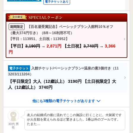
電子チケットあり
【百名湯受賞記念】ベーシックプラン入館料10％オフ
期間限定
（最大374円引き）（8/8～16利用不可）
【平日：113951、土日祝：113952】
【平日】
3,190円
→
2,871円
【土日祝】
3,740円
→
3,366
円
入館チケット/ベーシックプラン+温泉の素3個付き（11
電子チケット
3203/113204）
【平日限定】大人（12歳以上）
3190円
【土日祝限定】大
人（12歳以上）
3740円
他にも3種類の電子チケットがあります
友人の結婚式の後に流れでここの施設に行くことに。大袈裟です
が人生観を変えられるほど驚きました。1番は外のプールです。
たまた…
30代 男
性