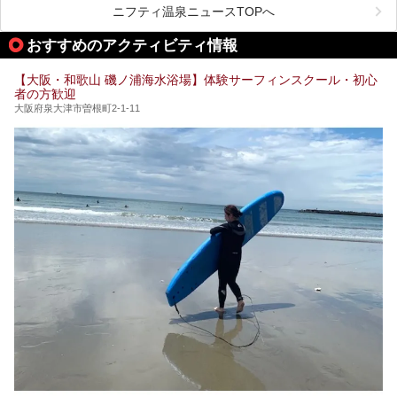
が充実した施設も多くみられます。
ニフティ温泉ニュースTOPへ
処にいたるまで魅力をたっぷり堪能してきたので、その全容
を詳しく紹介します！
今回はそんなサウナにこだわった、大阪府内のオススメ温
おすすめのアクティビティ情報
泉・銭湯・スパを30件紹介したいと思います！
【大阪・和歌山 磯ノ浦海水浴場】体験サーフィンスクール・初心
者の方歓迎
大阪府泉大津市曽根町2-1-11