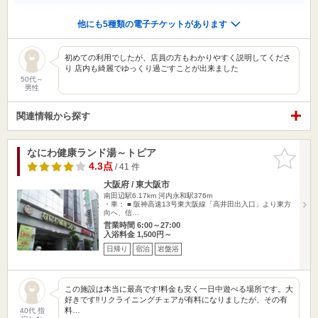
他にも5種類の電子チケットがあります
初めての利用でしたが、店員の方もわかりやすく説明してくださ
り 店内も綺麗でゆっくり過ごすことが出来ました
50代～
男性
関連情報から探す
なにわ健康ランド湯～トピア
お気に入
りに追加
4.3点
/ 41 件
大阪府 / 東大阪市
南田辺駅6.17km
河内永和駅376m
・車： ■ 阪神高速13号東大阪線「高井田出入口」より東方
向へ、信…
営業時間 6:00～27:00
入浴料金 1,500円～
日帰り
宿泊
岩盤浴
この施設は本当に最高です!料金も安く一日中遊べる場所です。大
好きです‼︎リクライニングチェアが有料になりましたが、その有
料…
40代 指