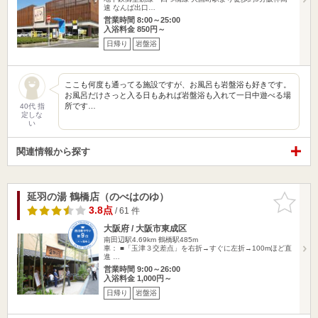
速 なんば出口…
営業時間 8:00～25:00
入浴料金 850円～
日帰り
岩盤浴
ここも何度も通ってる施設ですが、お風呂も岩盤浴も好きです。
お風呂だけさっと入る日もあれば岩盤浴も入れて一日中遊べる場
所です…
40代 指
定しな
い
関連情報から探す
延羽の湯 鶴橋店（のべはのゆ）
お気に入
りに追加
3.8点
/ 61 件
大阪府 / 大阪市東成区
南田辺駅4.69km
鶴橋駅485m
車： ■「玉津３交差点」を右折→すぐに左折→100mほど直
進 …
営業時間 9:00～26:00
入浴料金 1,000円～
日帰り
岩盤浴