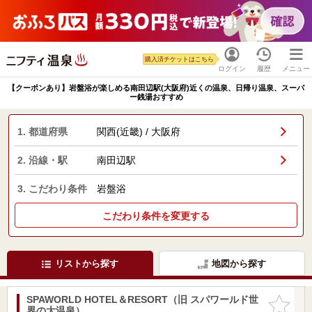
購入済チケットはこちら
ログイン
履歴
メニュー
【クーポンあり】岩盤浴が楽しめる南田辺駅(大阪府)近くの温泉、日帰り温泉、スーパ
ー銭湯おすすめ
1. 都道府県
関西(近畿) / 大阪府
2. 沿線・駅
南田辺駅
3. こだわり条件
岩盤浴
こだわり条件を変更する
リストから探す
地図から探す
SPAWORLD HOTEL＆RESORT（旧 スパワールド世
お気に入
界の大温泉）
りに追加