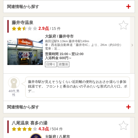
関連情報から探す
藤井寺温泉
お気に入
りに追加
2.9点
/ 15 件
大阪府 / 藤井寺市
南田辺駅9.13km
藤井寺駅149m
車：西名阪自動車道「藤井寺IC」より、2Km（約10分）
電車：近…
営業時間 15:00～翌12:00
入浴料金 600円～
日帰り
岩盤浴
藤井寺駅が見えそうなくらい近距離の便利なおおさか湯らり参加
銭湯です。 フロントと番台のあいの子みたいな形式の入り口。ボ
デ…
40代 男
性
関連情報から探す
八尾温泉 喜多の湯
お気に入
りに追加
4.3点
/ 504 件
大阪府 / 八尾市