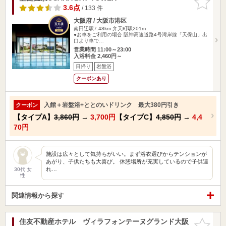
りに追加
3.6点
/ 133 件
大阪府 / 大阪市港区
南田辺駅7.48km
弁天町駅201m
●お車をご利用の場合 阪神高速道路4号湾岸線「天保山」出
口より車で…
営業時間 11:00～23:00
入浴料金 2,460円～
日帰り
岩盤浴
クーポンあり
入館＋岩盤浴+ととのいドリンク 最大380円引き
クーポン
【タイプA】
3,860円
→
3,700円
【タイプC】
4,850円
→
4,4
70円
施設は広々として気持ちがいい。まず浴衣選びからテンションが
あがり、子供たちも大喜び。 休憩場所が充実しているので子供連
れ…
30代 女
性
関連情報から探す
住友不動産ホテル ヴィラフォンテーヌグランド大阪
お気に入