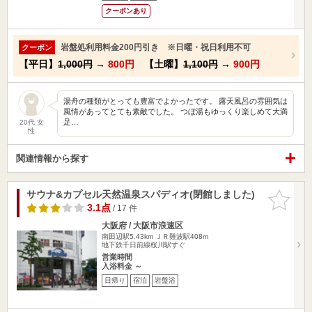
クーポンあり
岩盤処利用料金200円引き ※日曜・祝日利用不可
クーポン
【平日】
1,000円
→
800円
【土曜】
1,100円
→
900円
湯舟の種類がとっても豊富でよかったです。 露天風呂の雰囲気は
風情があってとても素敵でした。 つぼ湯もゆっくり楽しめて大満
足…
20代 女
性
関連情報から探す
サウナ&カプセル天然温泉スパディオ(閉館しました)
お気に入
りに追加
3.1点
/ 17 件
大阪府 / 大阪市浪速区
南田辺駅5.43km
ＪＲ難波駅408m
地下鉄千日前線桜川駅すぐ
営業時間
入浴料金 ～
日帰り
宿泊
岩盤浴