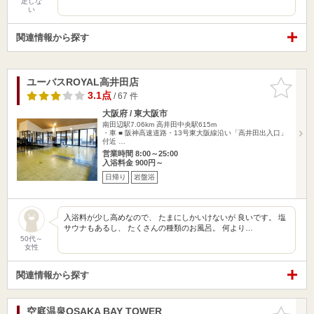
定しな
い
関連情報から探す
ユーバスROYAL高井田店
お気に入
りに追加
3.1点
/ 67 件
大阪府 / 東大阪市
南田辺駅7.06km
高井田中央駅615m
・車 ■ 阪神高速道路・13号東大阪線沿い「高井田出入口」
付近 …
営業時間 8:00～25:00
入浴料金 900円～
日帰り
岩盤浴
入浴料が少し高めなので、 たまにしかいけないが 良いです。 塩
サウナもあるし、 たくさんの種類のお風呂。 何より…
50代～
女性
関連情報から探す
空庭温泉OSAKA BAY TOWER
お気に入