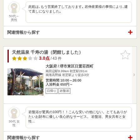
此処は､もう営業終了しております｡ 岩伸産業様の事情により､建
て直しになりました｡
50代～
男性
関連情報から探す
天然温泉 千寿の湯（閉館しました）
お気に入
りに追加
3.0点
/ 43 件
大阪府 / 堺市東区日置荘西町
南田辺駅8.99km
初芝駅281m
南海高野線 初芝駅より徒歩3分
営業時間 10:00～26:00
入浴料金 650円～
日帰り
岩盤浴
岩盤浴が驚異の100円！！こんな安いの他にない。とてもありが
たいお財布に優しい良心的なサービス。 岩盤浴、男女共有と女
性…
30代 女
性
関連情報から探す