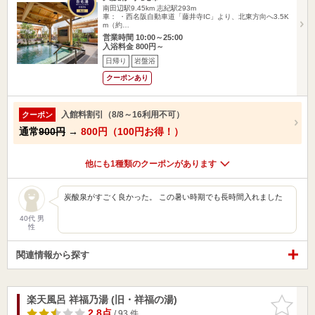
南田辺駅9.45km
志紀駅293m
車： ・西名阪自動車道「藤井寺IC」より、北東方向へ3.5K
m（約…
営業時間 10:00～25:00
入浴料金 800円～
日帰り
岩盤浴
クーポンあり
入館料割引（8/8～16利用不可）
クーポン
通常
900円
→
800円（100円お得！）
他にも1種類のクーポンがあります
炭酸泉がすごく良かった。 この暑い時期でも長時間入れました
40代 男
性
関連情報から探す
楽天風呂 祥福乃湯 (旧・祥福の湯)
お気に入
りに追加
2.8点
/ 93 件