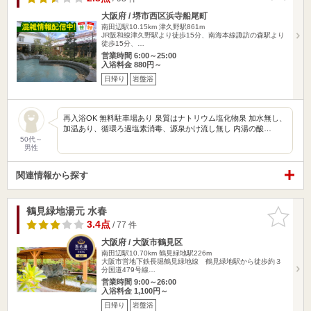
大阪府 / 堺市西区浜寺船尾町
南田辺駅10.15km
津久野駅861m
JR阪和線津久野駅より徒歩15分、南海本線諏訪の森駅より
徒歩15分、…
営業時間 6:00～25:00
入浴料金 880円～
日帰り
岩盤浴
再入浴OK 無料駐車場あり 泉質はナトリウム塩化物泉 加水無し、
加温あり、循環ろ過塩素消毒、源泉かけ流し無し 内湯の酸…
50代～
男性
関連情報から探す
鶴見緑地湯元 水春
お気に入
りに追加
3.4点
/ 77 件
大阪府 / 大阪市鶴見区
南田辺駅10.70km
鶴見緑地駅226m
大阪市営地下鉄長堀鶴見緑地線 鶴見緑地駅から徒歩約３
分国道479号線…
営業時間 9:00～26:00
入浴料金 1,100円～
日帰り
岩盤浴