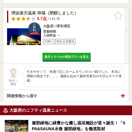
堺浜楽天温泉 祥福（閉館しました）
お気に入
りに追加
3.7点
/ 141 件
大阪府 / 堺市堺区
営業時間
入浴料金 ～
日帰り
宿泊
岩盤浴
楽天トラベルの宿泊プランを見る
行きやすくて、快適で正にホームタウンのスパ銭でした。本当に
閉館が残念です。。。 感謝を込めて最終営業日の今日もサウナ堪
能…
50代～
男性
関連情報から探す
大阪府のニフティ温泉ニュース
服部緑地に緑豊かな癒し温浴施設が堂々誕生！「S
PA&SAUNA水春 服部緑地」を徹底取材