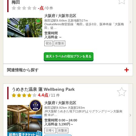
梅田
りに追加
-点
/ 0 件
大阪府 / 大阪市北区
南田辺駅8.64km
北新地駅527m
OsakaMetro御堂筋線「梅田」徒歩3分、阪神本線「大阪梅
田」徒…
営業時間
入浴料金 ～
宿泊
岩盤浴
楽天トラベルの宿泊プランを見る
関連情報から探す
うめきた温泉 蓮 Wellbeing Park
お気に入
りに追加
4.4点
/ 11 件
大阪府 / 大阪市北区
南田辺駅8.92km
大阪駅283m
JR大阪駅うめきた地下口(B1F)よりグラングリーン大阪南
館 B1F…
営業時間 0:00～24:00
入浴料金 3,190円～
日帰り
岩盤浴