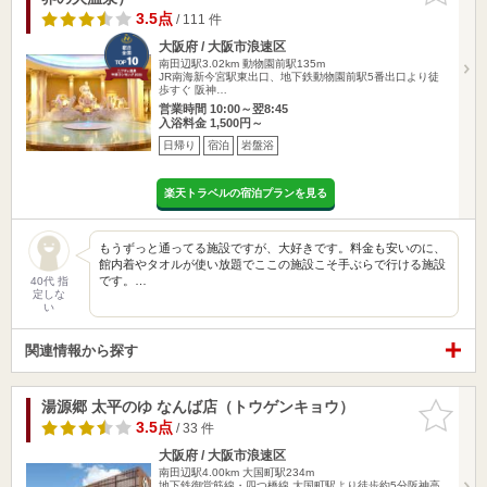
3.5点
/ 111 件
大阪府 / 大阪市浪速区
南田辺駅3.02km
動物園前駅135m
JR南海新今宮駅東出口、地下鉄動物園前駅5番出口より徒
歩すぐ 阪神…
営業時間 10:00～翌8:45
入浴料金 1,500円～
日帰り
宿泊
岩盤浴
楽天トラベルの宿泊プランを見る
もうずっと通ってる施設ですが、大好きです。料金も安いのに、
館内着やタオルが使い放題でここの施設こそ手ぶらで行ける施設
です。…
40代 指
定しな
い
関連情報から探す
湯源郷 太平のゆ なんば店（トウゲンキョウ）
お気に入
りに追加
3.5点
/ 33 件
大阪府 / 大阪市浪速区
南田辺駅4.00km
大国町駅234m
地下鉄御堂筋線・四つ橋線 大国町駅より徒歩約5分阪神高