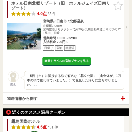
ホテル日南北郷リゾート（旧 ホテルジェイズ日南リ
お気に入
ゾート）
りに追加
4.0点
/ 3 件
宮崎県 / 日南市 / 北郷温泉
北郷駅3.06km
宮崎空港よりタクシーで約50分九州自動車道よりえびのJC
T経由、宮崎…
営業時間 10:00～22:00
入浴料金 700円～
日帰り
宿泊
岩盤浴
楽天トラベルの宿泊プランを見る
5日（土）に隣接する桜で有名な「花立公園」（山全体が、1万
本の桜で覆われていました。）で花見した帰りに立ち寄りまし
た。 …
匿名
関連情報から探す
近くのオススメ温泉クーポン
霧島国際ホテル
4.5点
/ 31 件