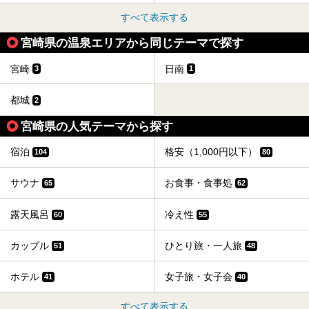
すべて表示する
宮崎県の温泉エリアから同じテーマで探す
宮崎
日南
3
1
都城
2
宮崎県の人気テーマから探す
宿泊
格安（1,000円以下）
104
80
サウナ
お食事・食事処
65
62
露天風呂
冷え性
60
55
カップル
ひとり旅・一人旅
51
48
ホテル
女子旅・女子会
41
40
すべて表示する