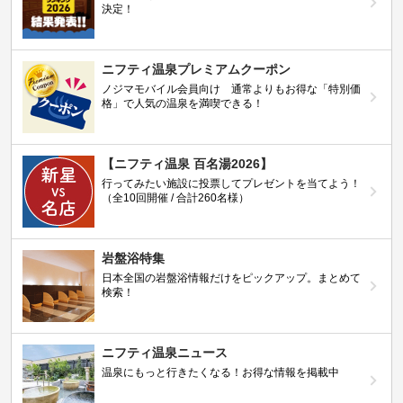
決定！
ニフティ温泉プレミアムクーポン
ノジマモバイル会員向け 通常よりもお得な「特別価
格」で人気の温泉を満喫できる！
【ニフティ温泉 百名湯2026】
行ってみたい施設に投票してプレゼントを当てよう！
（全10回開催 / 合計260名様）
岩盤浴特集
日本全国の岩盤浴情報だけをピックアップ。まとめて
検索！
ニフティ温泉ニュース
温泉にもっと行きたくなる！お得な情報を掲載中