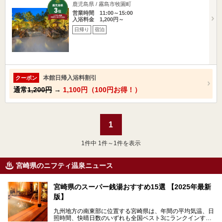
鹿児島県 / 霧島市牧園町
営業時間 11:00～15:00
入浴料金 1,200円～
日帰り
宿泊
本館日帰入浴料割引
クーポン
通常
1,200円
→
1,100円（100円お得！）
1
1
件中 1件～1件を表示
宮崎県のニフティ温泉ニュース
宮崎県のスーパー銭湯おすすめ15選 【2025年最新
版】
九州地方の南東部に位置する宮崎県は、年間の平均気温、日
照時間、快晴日数のいずれも全国ベスト3にランクインする