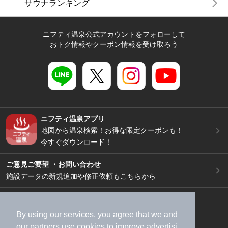
サウナランキング
ニフティ温泉公式アカウントをフォローして
おトク情報やクーポン情報を受け取ろう
ニフティ温泉アプリ
地図から温泉検索！お得な限定クーポンも！
今すぐダウンロード！
ご意見ご要望 ・お問い合わせ
施設データの新規追加や修正依頼もこちらから
スマートフォン
/
PC
加盟店募集（資料請求）
広告出稿のご案内
By using our services, you agree that we and
our
partners
use cookies to improve advertisi
利用規約
ライフスタイルMEMBERS+規約