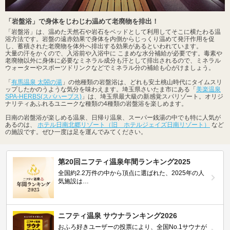
「岩盤浴」で身体をじわじわ温めて老廃物を排出！
「岩盤浴」は、温めた天然石や岩石をベッドとして利用してそこに横たわる温
浴方法です。岩盤の遠赤効果で身体を内側からじっくり温めて発汗作用を促
し、蓄積された老廃物を体外へ排出する効果があるといわれています。
大量の汗をかくので、入浴前や入浴中に こまめな水分補給が必要です。毒素や
老廃物以外に身体に必要なミネラル成分も汗として排出されるので、ミネラル
ウォーターやスポーツドリンクなどでミネラル分の補給も心がけましょう。
「
有馬温泉 太閤の湯
」の他種類の岩盤浴は、どれも安土桃山時代にタイムスリ
ップしたかのうような気分を味わえます。埼玉県さいたま市にある「
美楽温泉
SPA-HERBS(スパハーブス)
」は、埼玉県最大級の新感覚スパリゾート。オリジ
ナリティあふれるユニークな種類の4種類の岩盤浴を楽しめます。
日南の岩盤浴が楽しめる温泉、日帰り温泉、スーパー銭湯の中でも特に人気が
あるのは、
ホテル日南北郷リゾート（旧 ホテルジェイズ日南リゾート）
など
の施設です。ぜひ一度は足を運んでみてください。
第20回ニフティ温泉年間ランキング2025
全国約2.2万件の中から頂点に選ばれた、2025年の人
気施設は…
ニフティ温泉 サウナランキング2026
おふろ好きユーザーの投票により、全国No.1サウナが