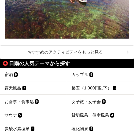
おすすめのアクティビティをもっと見る
日南の人気テーマから探す
宿泊
カップル
9
8
露天風呂
格安（1,000円以下）
7
6
お食事・食事処
女子旅・女子会
6
6
サウナ
貸切風呂、個室風呂
5
4
炭酸水素塩泉
塩化物泉
4
4