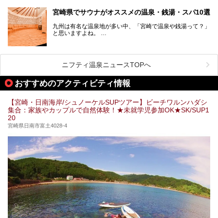
「日本のひなた」。九州一の降水量により豊かに育った緑と
青空が彩る、鮮やかな自然の景観が魅力です。断崖と滝が神
宮崎県でサウナがオススメの温泉・銭湯・スパ10選
秘的な高千穂峡や、「鬼の洗濯板」と呼ばれる岩に囲まれた
青島、霧島連山を望むえびの高原、青い空と海が続く日南海
九州は有名な温泉地が多い中、「宮崎で温泉や銭湯って？」
岸など、自然を満喫できる見どころは県内全域に広がってい
と思いますよね。
ます。
宮崎県のスーパー銭湯にも、周囲の自然と一体となって楽し
そんな宮崎県内でも、サウナが楽しめる温泉や銭湯、スパは
める施設が数多くあります。ここでは、宮崎県で特に人気の
あるんです。
スーパー銭湯をご紹介します。
ニフティ温泉ニュースTOPへ
宮崎など都市の中心部から、離れた所にある温泉旅館などに
あるサウナまで紹介します。
おすすめのアクティビティ情報
ぜひ参考にして、宮崎でのサウナライフを楽しみましょう！
【宮崎・日南海岸/シュノーケルSUPツアー】ビーチワルンハダシ
集合：家族やカップルで自然体験！★未就学児参加OK★SK/SUP1
20
宮崎県日南市富土4028-4