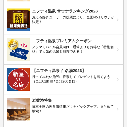
ニフティ温泉 サウナランキング2026
おふろ好きユーザーの投票により、全国No.1サウナが
決定！
ニフティ温泉プレミアムクーポン
ノジマモバイル会員向け 通常よりもお得な「特別価
格」で人気の温泉を満喫できる！
【ニフティ温泉 百名湯2026】
行ってみたい施設に投票してプレゼントを当てよう！
（全10回開催 / 合計260名様）
岩盤浴特集
日本全国の岩盤浴情報だけをピックアップ。まとめて
検索！