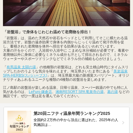
「岩盤浴」で身体をじわじわ温めて老廃物を排出！
「岩盤浴」は、温めた天然石や岩石をベッドとして利用してそこに横たわる温
浴方法です。岩盤の遠赤効果で身体を内側からじっくり温めて発汗作用を促
し、蓄積された老廃物を体外へ排出する効果があるといわれています。
大量の汗をかくので、入浴前や入浴中に こまめな水分補給が必要です。毒素や
老廃物以外に身体に必要なミネラル成分も汗として排出されるので、ミネラル
ウォーターやスポーツドリンクなどでミネラル分の補給も心がけましょう。
「
有馬温泉 太閤の湯
」の他種類の岩盤浴は、どれも安土桃山時代にタイムスリ
ップしたかのうような気分を味わえます。埼玉県さいたま市にある「
美楽温泉
SPA-HERBS(スパハーブス)
」は、埼玉県最大級の新感覚スパリゾート。オリジ
ナリティあふれるユニークな種類の4種類の岩盤浴を楽しめます。
江ノ島駅の岩盤浴が楽しめる温泉、日帰り温泉、スーパー銭湯の中でも特に人
気があるのは、
LeFuro 鎌倉店
、
湘南RESORT SPA 竜泉寺の湯
、
葛の湯
などの
施設です。ぜひ一度は足を運んでみてください。
第20回ニフティ温泉年間ランキング2025
全国約2.2万件の中から頂点に選ばれた、2025年の人
気施設は…