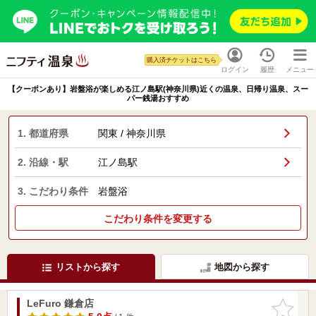
購入済チケットはこちら
ログイン
履歴
メニュー
【クーポンあり】岩盤浴が楽しめる江ノ島駅(神奈川県)近くの温泉、日帰り温泉、スー
パー銭湯おすすめ
1. 都道府県
関東 / 神奈川県
2. 沿線・駅
江ノ島駅
3. こだわり条件
岩盤浴
こだわり条件を変更する
リストから探す
地図から探す
LeFuro 鎌倉店
お気に入
りに追加