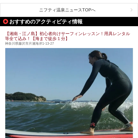
温泉 龍宮殿本館」は、露天風呂から芦ノ湖と富士山の両方
こだわりぬいた食もあわせて、このホテルの魅力をレポート
時間を過ごす参考にしていただけますと幸いです。
が楽しめるまさに眺望自慢の日帰り温泉。
します。
ニフティ温泉ニュースTOPへ
そしてここは全24室の「箱根 芦ノ湖畔蛸川温泉 龍宮殿」と
───
して宿泊もできます。宿泊者は「龍宮殿本館」の営業時間に
提供元：株式会社西武・プリンスホテルズワールドワイド
おすすめのアクティビティ情報
加えて、朝6時からの宿泊者専用時間帯にも「龍宮殿本館」
【PR】
のお風呂が利用できます。
この記事はザ・プリンス 箱根芦ノ湖のPR記事です。
【湘南・江ノ島】初心者向けサーフィンレッスン！用具レンタル
今回は日帰り温泉としての「絶景日帰り温泉 龍宮殿本館
等全て込み！【海まで徒歩１分】
（以下、龍宮殿本館）」と、旅館としての「箱根 芦ノ湖畔
蛸川温泉 龍宮殿（以下、龍宮殿）」の両方の魅力をたっぷ
神奈川県藤沢市片瀬海岸1-13-27
りお伝えします！
ここは箱根神社、九頭龍神社、白龍神社、箱根元宮と箱根の
4つの神社に囲まれたパワースポットです。
───
提供元：株式会社西武・プリンスホテルズワールドワイド
【PR】
この記事は箱根 芦ノ湖畔蛸川温泉 龍宮殿のPR記事です。