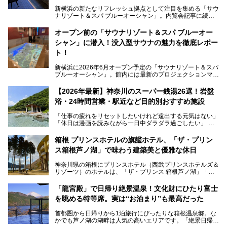
新横浜の新たなリフレッシュ拠点として注目を集める「サウ
ナリゾート＆スパ ブルーオーシャン」。内覧会記事に続
き、今回は実際に体験してみたリアルな様子をレポートしま
す。サウナや水風呂の気持ちよさはもちろん、リラックスス
オープン前の「サウナリゾート＆スパ ブルーオー
ペースの過ごしやすさまで徹底チェック。新横浜エリアで日
シャン」に潜入！没入型サウナの魅力を徹底レポー
常の疲れをリセットしたい人、ライブやスポーツ観戦遠征組
は必見です。
ト！
新横浜に2026年6月オープン予定の「サウナリゾート＆スパ
ブルーオーシャン」。館内には最新のプロジェクションマッ
ピングが多用され、まるで世界を旅しているかのような圧倒
的な“没入感（イマーシブ）”を体験できます。
【2026年最新】神奈川のスーパー銭湯26選！岩盤
浴・24時間営業・駅近など目的別おすすめ施設
「仕事の疲れをリセットしたいけれど遠出する元気はない」
今回は、そんな大注目の施設に一足先にお邪魔し、その全貌
「休日は漫画を読みながら一日中ダラダラ過ごしたい」
を見学させていただきました！
「子ども連れでも気兼ねなく、家事を忘れてリフレッシュし
たい」
サウナ室の中に咲き誇る桜、魚たちが泳ぐ水風呂、そしてバ
箱根 プリンスホテルの旗艦ホテル、「ザ・プリン
リのビーチを思わせる休憩スペース…。驚きの連続だった館
ス箱根芦ノ湖」で味わう建築美と優雅な休日
そんな「癒やされたい」という願いを叶えてくれるのが、神
内の様子をレポートします！
奈川県のスーパー銭湯。
神奈川県の箱根にプリンスホテル（西武プリンスホテルズ＆
神奈川県には、サウナや岩盤浴、一日中遊べるエンタメ施設
リゾーツ）のホテルは、「ザ・プリンス 箱根芦ノ湖」「芦
など、“非日常”を味わえるスーパー銭湯が数多く揃っていま
ノ湖畔 蛸川温泉 龍宮殿」「箱根湯の花プリンスホテル」
す。しかし、選択肢が多いからこそ「どの施設か迷ってしま
「箱根仙石原プリンスホテル」と4軒あり、今回ご紹介する
う」という人も多いはず。
「龍宮殿」で日帰り絶景温泉！文化財にひたり富士
「ザ・プリンス 箱根芦ノ湖」は、その中でもフラッグシッ
を眺める特等席。実は“お泊まり”も最高だった
プ（旗艦）に位置づけられる特別なホテルです。
そこで今回は、神奈川県内の人気施設26選を「安さ」「岩
盤浴・漫画の充実度」「景色の良さ」「高級感」「深夜営
首都圏から日帰りから1泊旅行にぴったりな箱根温泉郷。な
昭和の日本を代表する建築家の一人、村野藤吾が芦ノ湖の畔
業」「駅近」など、目的別に厳選して紹介します。
かでも芦ノ湖の湖畔は人気の高いエリアです。「絶景日帰り
に建てた桃源郷のようなホテルがここ。自家源泉の温泉や、
今の気分にぴったりの施設を見つけて、最高のリフレッシュ