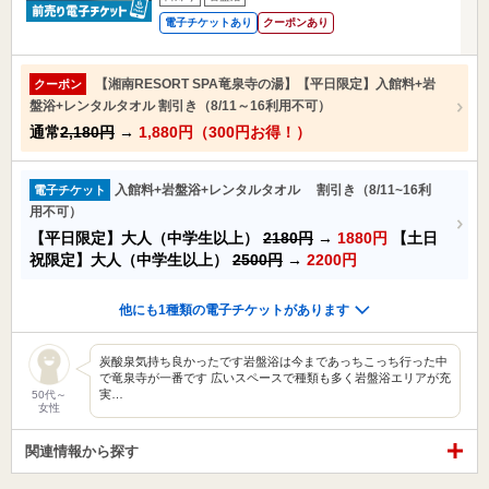
電子チケットあり
クーポンあり
【湘南RESORT SPA竜泉寺の湯】【平日限定】入館料+岩
クーポン
盤浴+レンタルタオル 割引き（8/11～16利用不可）
通常
2,180円
→
1,880円（300円お得！）
入館料+岩盤浴+レンタルタオル 割引き（8/11~16利
電子チケット
用不可）
【平日限定】大人（中学生以上）
2180円
→
1880円
【土日
祝限定】大人（中学生以上）
2500円
→
2200円
他にも1種類の電子チケットがあります
炭酸泉気持ち良かったです岩盤浴は今まであっちこっち行った中
で竜泉寺が一番です 広いスペースで種類も多く岩盤浴エリアが充
実…
50代～
女性
関連情報から探す