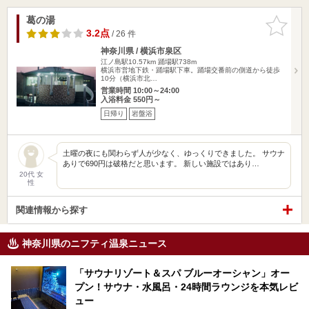
葛の湯
お気に入
りに追加
3.2点
/ 26 件
神奈川県 / 横浜市泉区
江ノ島駅10.57km
踊場駅738m
横浜市営地下鉄・踊場駅下車。踊場交番前の側道から徒歩
10分（横浜市北…
営業時間 10:00～24:00
入浴料金 550円～
日帰り
岩盤浴
土曜の夜にも関わらず人が少なく、ゆっくりできました。 サウナ
ありで690円は破格だと思います。 新しい施設ではあり…
20代 女
性
関連情報から探す
神奈川県のニフティ温泉ニュース
「サウナリゾート＆スパ ブルーオーシャン」オー
プン！サウナ・水風呂・24時間ラウンジを本気レビ
ュー