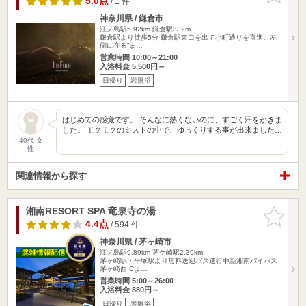
5.0点
/ 1 件
神奈川県 / 鎌倉市
江ノ島駅5.92km
鎌倉駅332m
鎌倉駅より徒歩5分 鎌倉駅東口を出て小町通りを直進。左
側に在る”ま…
営業時間 10:00～21:00
入浴料金 5,500円～
日帰り
岩盤浴
はじめての感覚です。 そんなに熱くないのに、すごく汗をかきま
した。 モクモクのミストの中で、ゆっくりする事が出来ました…
40代 女
性
関連情報から探す
湘南RESORT SPA 竜泉寺の湯
お気に入
りに追加
4.4点
/ 594 件
神奈川県 / 茅ヶ崎市
江ノ島駅9.89km
茅ケ崎駅2.39km
茅ヶ崎駅・平塚駅より無料送迎バス運行中新湘南バイパス
茅ヶ崎西ICよ…
営業時間 5:00～26:00
入浴料金 880円～
日帰り
岩盤浴