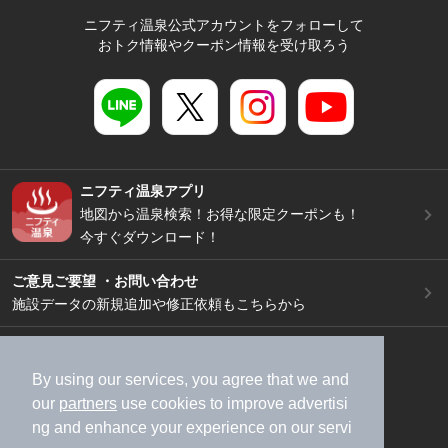
ニフティ温泉公式アカウントをフォローして
おトク情報やクーポン情報を受け取ろう
ニフティ温泉アプリ
地図から温泉検索！お得な限定クーポンも！
今すぐダウンロード！
ご意見ご要望 ・お問い合わせ
施設データの新規追加や修正依頼もこちらから
スマートフォン
/
PC
加盟店募集（資料請求）
広告出稿のご案内
By using our services, you agree that we and
our
partners
use cookies to improve advertisi
利用規約
ライフスタイルMEMBERS+規約
ng and enhance your experience on our servi
特定商取引法に基づく表記
ヘルプ
採用情報