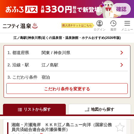
購入済チケットはこちら
ログイン
履歴
メニュー
江ノ島駅(神奈川県)近くの温泉宿・温泉旅館・ホテルおすすめ(2026年版)
1. 都道府県
関東 / 神奈川県
2. 沿線・駅
江ノ島駅
3. こだわり条件
宿泊
こだわり条件を変更する
リストから探す
地図から探す
湘南・片瀬海岸 ＫＫＲ江ノ島ニュー向洋（国家公務
お気に入
員共済組合連合会片瀬保養所）
りに追加