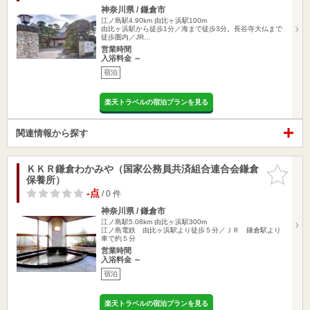
神奈川県 / 鎌倉市
江ノ島駅4.90km
由比ヶ浜駅100m
由比ヶ浜駅から徒歩1分／海まで徒歩3分。長谷寺大仏まで
徒歩圏内／JR…
営業時間
入浴料金 ～
宿泊
楽天トラベルの宿泊プランを見る
関連情報から探す
ＫＫＲ鎌倉わかみや（国家公務員共済組合連合会鎌倉
お気に入
保養所）
りに追加
-点
/ 0 件
神奈川県 / 鎌倉市
江ノ島駅5.08km
由比ヶ浜駅300m
江ノ島電鉄 由比ヶ浜駅より徒歩５分／ＪＲ 鎌倉駅より
車で約５分
営業時間
入浴料金 ～
宿泊
楽天トラベルの宿泊プランを見る