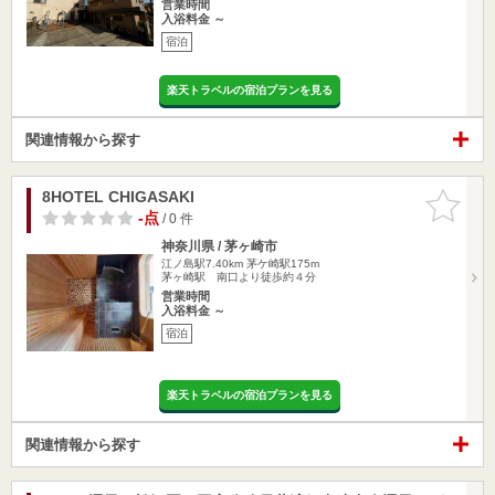
営業時間
入浴料金 ～
宿泊
楽天トラベルの宿泊プランを見る
関連情報から探す
8HOTEL CHIGASAKI
お気に入
りに追加
-点
/ 0 件
神奈川県 / 茅ヶ崎市
江ノ島駅7.40km
茅ケ崎駅175m
茅ヶ崎駅 南口より徒歩約４分
営業時間
入浴料金 ～
宿泊
楽天トラベルの宿泊プランを見る
関連情報から探す