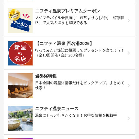
ニフティ温泉プレミアムクーポン
ノジマモバイル会員向け 通常よりもお得な「特別価
格」で人気の温泉を満喫できる！
【ニフティ温泉 百名湯2026】
行ってみたい施設に投票してプレゼントを当てよう！
（全10回開催 / 合計260名様）
岩盤浴特集
日本全国の岩盤浴情報だけをピックアップ。まとめて
検索！
ニフティ温泉ニュース
温泉にもっと行きたくなる！お得な情報を掲載中