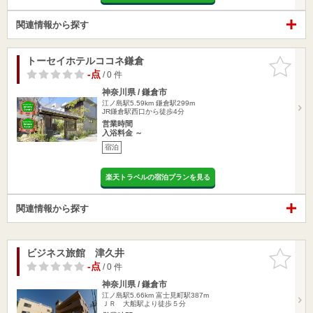
関連情報から探す
トーセイホテルココネ鎌倉
お気に入
りに追加
-点
/ 0 件
神奈川県 / 鎌倉市
江ノ島駅5.59km
鎌倉駅299m
JR鎌倉駅西口から徒歩4分
営業時間
入浴料金 ～
宿泊
楽天トラベルの宿泊プランを見る
関連情報から探す
ビジネス旅館 津久井
お気に入
りに追加
-点
/ 0 件
神奈川県 / 鎌倉市
江ノ島駅5.66km
富士見町駅387m
ＪＲ 大船駅より徒歩５分