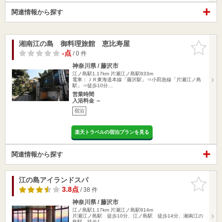
関連情報から探す
湘南江の島 御料理旅館 恵比寿屋
お気に入
りに追加
-点
/ 0 件
神奈川県 / 藤沢市
江ノ島駅1.17km
片瀬江ノ島駅833m
電車：ＪＲ東海道本線「藤沢駅」⇒小田急線「片瀬江ノ島
駅」⇒徒歩10分…
営業時間
入浴料金 ～
宿泊
楽天トラベルの宿泊プランを見る
関連情報から探す
江の島アイランドスパ
お気に入
りに追加
3.8点
/ 38 件
神奈川県 / 藤沢市
江ノ島駅1.17km
片瀬江ノ島駅814m
片瀬江ノ島駅 徒歩10分、江ノ島駅 徒歩14分、湘南江の
島駅 徒歩1…