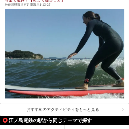
（以下、龍宮殿本館）」と、旅館としての「箱根 芦ノ湖畔
蛸川温泉 龍宮殿（以下、龍宮殿）」の両方の魅力をたっぷ
神奈川県藤沢市片瀬海岸1-13-27
りお伝えします！
ここは箱根神社、九頭龍神社、白龍神社、箱根元宮と箱根の
4つの神社に囲まれたパワースポットです。
───
提供元：株式会社西武・プリンスホテルズワールドワイド
【PR】
この記事は箱根 芦ノ湖畔蛸川温泉 龍宮殿のPR記事です。
おすすめのアクティビティをもっと見る
江ノ島電鉄の駅から同じテーマで探す