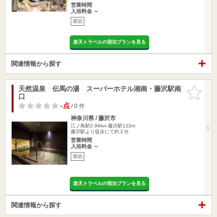
営業時間
入浴料金 ～
宿泊
楽天トラベルの宿泊プランを見る
関連情報から探す
天然温泉 伝馬の湯 スーパーホテル湘南・藤沢駅南
お気に入
口
りに追加
-点
/ 0 件
神奈川県 / 藤沢市
江ノ島駅2.99km
藤沢駅122m
藤沢駅より徒歩にて約２分
営業時間
入浴料金 ～
宿泊
楽天トラベルの宿泊プランを見る
関連情報から探す