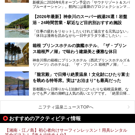
新横浜に2026年6月オープン予定の「サウナリゾート＆スパ
ブルーオーシャン」。館内には最新のプロジェクションマッ
ピングが多用され、まるで世界を旅しているかのような圧倒
的な“没入感（イマーシブ）”を体験できます。
【2026年最新】神奈川のスーパー銭湯26選！岩盤
浴・24時間営業・駅近など目的別おすすめ施設
「仕事の疲れをリセットしたいけれど遠出する元気はない」
今回は、そんな大注目の施設に一足先にお邪魔し、その全貌
「休日は漫画を読みながら一日中ダラダラ過ごしたい」
を見学させていただきました！
「子ども連れでも気兼ねなく、家事を忘れてリフレッシュし
たい」
サウナ室の中に咲き誇る桜、魚たちが泳ぐ水風呂、そしてバ
箱根 プリンスホテルの旗艦ホテル、「ザ・プリン
リのビーチを思わせる休憩スペース…。驚きの連続だった館
ス箱根芦ノ湖」で味わう建築美と優雅な休日
そんな「癒やされたい」という願いを叶えてくれるのが、神
内の様子をレポートします！
奈川県のスーパー銭湯。
神奈川県の箱根にプリンスホテル（西武プリンスホテルズ＆
神奈川県には、サウナや岩盤浴、一日中遊べるエンタメ施設
リゾーツ）のホテルは、「ザ・プリンス 箱根芦ノ湖」「芦
など、“非日常”を味わえるスーパー銭湯が数多く揃っていま
ノ湖畔 蛸川温泉 龍宮殿」「箱根湯の花プリンスホテル」
す。しかし、選択肢が多いからこそ「どの施設か迷ってしま
「箱根仙石原プリンスホテル」と4軒あり、今回ご紹介する
う」という人も多いはず。
「龍宮殿」で日帰り絶景温泉！文化財にひたり富士
「ザ・プリンス 箱根芦ノ湖」は、その中でもフラッグシッ
を眺める特等席。実は“お泊まり”も最高だった
プ（旗艦）に位置づけられる特別なホテルです。
そこで今回は、神奈川県内の人気施設26選を「安さ」「岩
盤浴・漫画の充実度」「景色の良さ」「高級感」「深夜営
首都圏から日帰りから1泊旅行にぴったりな箱根温泉郷。な
昭和の日本を代表する建築家の一人、村野藤吾が芦ノ湖の畔
業」「駅近」など、目的別に厳選して紹介します。
かでも芦ノ湖の湖畔は人気の高いエリアです。「絶景日帰り
に建てた桃源郷のようなホテルがここ。自家源泉の温泉や、
今の気分にぴったりの施設を見つけて、最高のリフレッシュ
温泉 龍宮殿本館」は、露天風呂から芦ノ湖と富士山の両方
こだわりぬいた食もあわせて、このホテルの魅力をレポート
時間を過ごす参考にしていただけますと幸いです。
が楽しめるまさに眺望自慢の日帰り温泉。
します。
ニフティ温泉ニュースTOPへ
そしてここは全24室の「箱根 芦ノ湖畔蛸川温泉 龍宮殿」と
───
して宿泊もできます。宿泊者は「龍宮殿本館」の営業時間に
提供元：株式会社西武・プリンスホテルズワールドワイド
おすすめのアクティビティ情報
加えて、朝6時からの宿泊者専用時間帯にも「龍宮殿本館」
【PR】
のお風呂が利用できます。
この記事はザ・プリンス 箱根芦ノ湖のPR記事です。
【湘南・江ノ島】初心者向けサーフィンレッスン！用具レンタル
今回は日帰り温泉としての「絶景日帰り温泉 龍宮殿本館
等全て込み！【海まで徒歩１分】