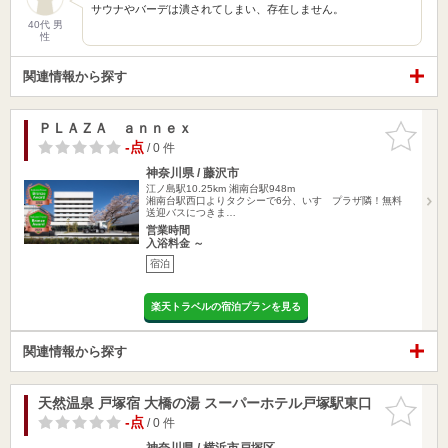
サウナやバーデは潰されてしまい、存在しません。
40代 男
性
関連情報から探す
ＰＬＡＺＡ ａｎｎｅｘ
お気に入
りに追加
-点
/ 0 件
神奈川県 / 藤沢市
江ノ島駅10.25km
湘南台駅948m
湘南台駅西口よりタクシーで6分、いすゞプラザ隣！無料
送迎バスにつきま…
営業時間
入浴料金 ～
宿泊
楽天トラベルの宿泊プランを見る
関連情報から探す
天然温泉 戸塚宿 大橋の湯 スーパーホテル戸塚駅東口
お気に入
りに追加
-点
/ 0 件
神奈川県 / 横浜市戸塚区