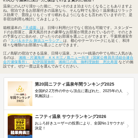
温泉にのんびり浸かった後に、ついそのまま泊まりたくなることもありますよ
ね。宿泊できるお部屋付きの温泉なら、そんな時でも安心！温泉後はリラック
ス効果で、普段よりもぐっすり眠れるようになるとも言われていますので、是
非宿泊利用も検討してみましょう。
箱根湯本の
「天成園」
は、日帰り利用だけでなく宿泊も可能です。スタンダー
ドのお部屋と、露天風呂付きの豪華なお部屋が用意されているので、そのとき
の予算などに合わせ、ぴったりのお部屋を選ぶことができます。千葉県浦安市
の「
スパ＆ホテル 舞浜ユーラシア」
は、都心やテーマパークにも近く、和洋
様々な種類のお部屋から選ぶことができます。
江ノ島駅の宿泊できる温泉、日帰り温泉、スーパー銭湯の中でも特に人気があ
るのは、
湘南・片瀬海岸 ＫＫＲ江ノ島ニュー向洋（国家公務員共済組合連合
会片瀬保養所）
、
紀伊国屋旅館
、
湘南江の島 御料理旅館 恵比寿屋
などの施
設です。ぜひ一度は足を運んでみてください。
第20回ニフティ温泉年間ランキング2025
全国約2.2万件の中から頂点に選ばれた、2025年の人
気施設は…
ニフティ温泉 サウナランキング2026
おふろ好きユーザーの投票により、全国No.1サウナが
決定！