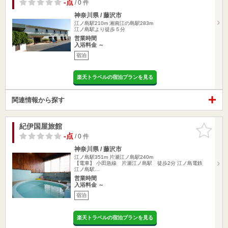
-点
/ 0 件
神奈川県 / 藤沢市
江ノ島駅210m
湘南江の島駅283m
江ノ島駅より徒歩５分
営業時間
入浴料金 ～
宿泊
楽天トラベルの宿泊プランを見る
関連情報から探す
紀伊国屋旅館
お気に入
りに追加
-点
/ 0 件
神奈川県 / 藤沢市
江ノ島駅351m
片瀬江ノ島駅240m
【電車】 小田急線 片瀬江ノ島駅 徒歩2分 江ノ島電鉄
江ノ島駅…
営業時間
入浴料金 ～
宿泊
楽天トラベルの宿泊プランを見る