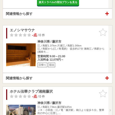
楽天トラベルの宿泊プランを見る
関連情報から探す
エノシマサウナ
お気に入
りに追加
-点
/ 0 件
神奈川県 / 藤沢市
江ノ島駅1.37km
片瀬江ノ島駅1.06km
江ノ島駅から(江ノ島電鉄) 徒歩約17分 湘南江ノ島駅から
(湘南モ…
営業時間 9:00～21:00
入浴料金 12,078円～
日帰り
宿泊
関連情報から探す
ホテル法華クラブ湘南藤沢
お気に入
りに追加
-点
/ 0 件
神奈川県 / 藤沢市
江ノ島駅2.73km
藤沢駅445m
ＪＲ・小田急・江ノ電「藤沢駅」南口より徒歩５分。繁華
街の中心に位置し…