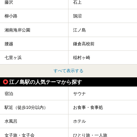
藤沢
石上
柳小路
鵠沼
湘南海岸公園
江ノ島
腰越
鎌倉高校前
七里ヶ浜
稲村ヶ崎
すべて表示する
江ノ島駅の人気テーマから探す
宿泊
サウナ
駅近（徒歩10分以内）
お食事・食事処
水風呂
ホテル
女子旅・女子会
ひとり旅・一人旅