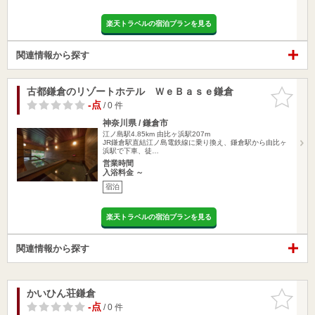
楽天トラベルの宿泊プランを見る
関連情報から探す
古都鎌倉のリゾートホテル ＷｅＢａｓｅ鎌倉
お気に入
りに追加
-点
/ 0 件
神奈川県 / 鎌倉市
江ノ島駅4.85km
由比ヶ浜駅207m
JR鎌倉駅直結江ノ島電鉄線に乗り換え、鎌倉駅から由比ヶ
浜駅で下車、徒…
営業時間
入浴料金 ～
宿泊
楽天トラベルの宿泊プランを見る
関連情報から探す
かいひん荘鎌倉
お気に入
りに追加
-点
/ 0 件