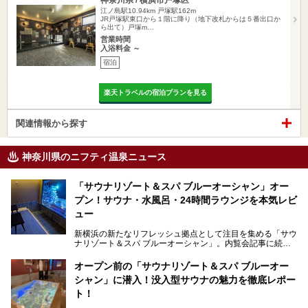
江ノ島駅10.94km
戸塚駅162m
JR戸塚駅東口から１階に降り（地下改札からは５番出口か
ら出て）戸塚m…
営業時間
入浴料金 ～
宿泊
楽天トラベルの宿泊プランを見る
関連情報から探す
神奈川県のニフティ温泉ニュース
「サウナリゾート＆スパ ブルーオーシャン」オー
プン！サウナ・水風呂・24時間ラウンジを本気レビ
ュー
新横浜の新たなリフレッシュ拠点として注目を集める「サウ
ナリゾート＆スパ ブルーオーシャン」。内覧会記事に続
き、今回は実際に体験してみたリアルな様子をレポートしま
す。サウナや水風呂の気持ちよさはもちろん、リラックスス
オープン前の「サウナリゾート＆スパ ブルーオー
ペースの過ごしやすさまで徹底チェック。新横浜エリアで日
シャン」に潜入！没入型サウナの魅力を徹底レポー
常の疲れをリセットしたい人、ライブやスポーツ観戦遠征組
は必見です。
ト！