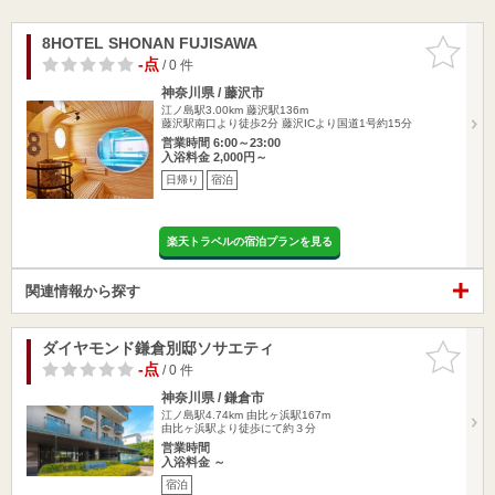
8HOTEL SHONAN FUJISAWA
お気に入
りに追加
-点
/ 0 件
神奈川県 / 藤沢市
江ノ島駅3.00km
藤沢駅136m
藤沢駅南口より徒歩2分 藤沢ICより国道1号約15分
営業時間 6:00～23:00
入浴料金 2,000円～
日帰り
宿泊
楽天トラベルの宿泊プランを見る
関連情報から探す
ダイヤモンド鎌倉別邸ソサエティ
お気に入
りに追加
-点
/ 0 件
神奈川県 / 鎌倉市
江ノ島駅4.74km
由比ヶ浜駅167m
由比ヶ浜駅より徒歩にて約３分
営業時間
入浴料金 ～
宿泊