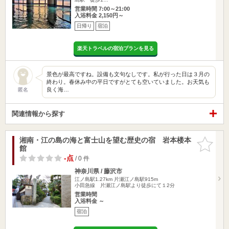
営業時間 7:00～21:00
入浴料金 2,150円～
日帰り
宿泊
楽天トラベルの宿泊プランを見る
景色が最高ですね。設備も文句なしです。私が行った日は３月の
終わり。春休み中の平日ですがとても空いていました。お天気も
良く海…
匿名
関連情報から探す
湘南・江の島の海と富士山を望む歴史の宿 岩本楼本
お気に入
館
りに追加
-点
/ 0 件
神奈川県 / 藤沢市
江ノ島駅1.27km
片瀬江ノ島駅915m
小田急線 片瀬江ノ島駅より徒歩にて１2分
営業時間
入浴料金 ～
宿泊