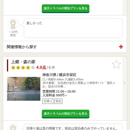
楽天トラベルの宿泊プランを見る
楽しかった
～10代
男性
関連情報から探す
上郷・森の家
お気に入
りに追加
4.0点
/ 6 件
神奈川県 / 横浜市栄区
江ノ島駅9.44km
六浦駅3.45km
JR大船駅、京浜急行金沢八景駅より神奈中バス「源氏ヶ
丘」徒歩10分横…
営業時間 11:00～15:00
入浴料金 500円～
日帰り
宿泊
楽天トラベルの宿泊プランを見る
日帰り湯は昔の情報です。現在は宿泊者のみでやっていません。