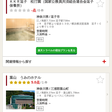
ＫＫＲ逗子 松汀園（国家公務員共済組合連合会逗子
お気に入
保養所）
りに追加
-点
/ 0 件
神奈川県 / 逗子市
江ノ島駅7.71km
逗子駅738m
ＪＲ 逗子駅より徒歩１３分／横浜横須賀道路 逗子ＩＣ
より車で１０分
営業時間
入浴料金 ～
宿泊
楽天トラベルの宿泊プランを見る
関連情報から探す
葉山 うみのホテル
お気に入
りに追加
5.0点
/ 1 件
神奈川県 / 三浦郡葉山町
江ノ島駅8.27km
逗子・葉山駅1.79km
ＪＲ 逗子駅よりバスにて約10分
営業時間
入浴料金 ～
宿泊