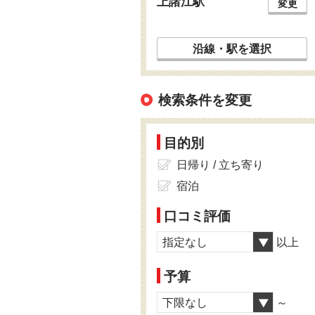
上諸江駅
変更
沿線・駅を選択
検索条件を変更
目的別
日帰り / 立ち寄り
宿泊
口コミ評価
指定なし
以上
予算
下限なし
～