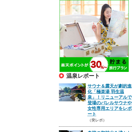
温泉レポート
サウナ＆露天が劇的進
化「極楽湯 羽生温
泉」！リニューアルで
登場のバレルサウナや
女性専用エリアをレポ
ート
（突レポ）