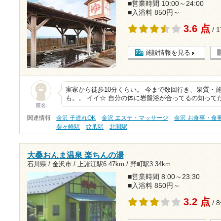
■営業時間 10:00～24:00
■入浴料 850円～
3.6 点
/ 
施設情報を見る
実家から徒歩10分くらい。 今まで数回行き、泉質・
も。。 イイ☆ 自分の体に岩盤浴が合ってるの知って
匿名
関連情報
金沢 子連れOK
金沢 エステ・マッサージ
金沢 お食事・食
粟ヶ崎駅
蚊爪駅
北間駅
大桑おんま温泉 楽ちんの湯
石川県 / 金沢市 /
上諸江駅6.47km
/
野町駅3.34km
■営業時間 8:00～23:30
■入浴料 850円～
3.2 点
/ 