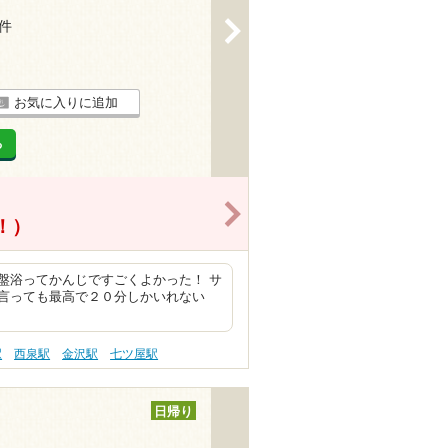
8件
>
お気に入りに追加
る
>
得！）
盤浴ってかんじですごくよかった！ サ
言っても最高で２０分しかいれない
駅
西泉駅
金沢駅
七ツ屋駅
日帰り