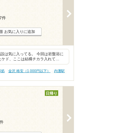
>
17件
お気に入りに追加
施設は気に入ってる。 今回は岩盤浴に
たケド、ここは結構チカラ入れて…
事処
金沢 格安（1,000円以下）
内灘駅
日帰り
>
8件