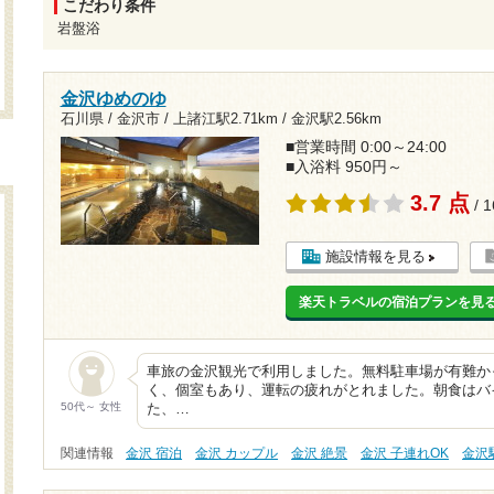
こだわり条件
岩盤浴
金沢ゆめのゆ
石川県 / 金沢市 /
上諸江駅2.71km
/
金沢駅2.56km
■営業時間 0:00～24:00
■入浴料 950円～
3.7 点
/ 
施設情報を見る
楽天トラベルの宿泊プランを見
車旅の金沢観光で利用しました。無料駐車場が有難か
く、個室もあり、運転の疲れがとれました。朝食はバ
50代～ 女性
た、…
関連情報
金沢 宿泊
金沢 カップル
金沢 絶景
金沢 子連れOK
金沢