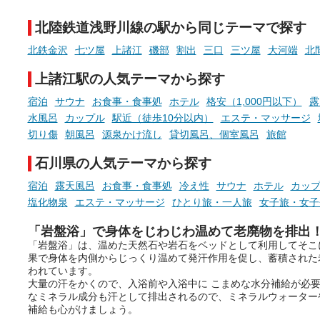
チ」を展開中♨
たします。
北陸鉄道浅野川線の駅から同じテーマで探す
手相やタロットなど気軽に楽し
める占いで、“ととのう”おふろ
北鉄金沢
七ツ屋
上諸江
磯部
割出
三口
三ツ屋
大河端
北
時間を、もっと特別に。
上諸江駅の人気テーマから探す
宿泊
サウナ
お食事・食事処
ホテル
格安（1,000円以下）
露
水風呂
カップル
駅近（徒歩10分以内）
エステ・マッサージ
切り傷
朝風呂
源泉かけ流し
貸切風呂、個室風呂
旅館
石川県の人気テーマから探す
宿泊
露天風呂
お食事・食事処
冷え性
サウナ
ホテル
カッ
塩化物泉
エステ・マッサージ
ひとり旅・一人旅
女子旅・女子
「岩盤浴」で身体をじわじわ温めて老廃物を排出
「岩盤浴」は、温めた天然石や岩石をベッドとして利用してそこ
果で身体を内側からじっくり温めて発汗作用を促し、蓄積された
われています。
大量の汗をかくので、入浴前や入浴中に こまめな水分補給が必
なミネラル成分も汗として排出されるので、ミネラルウォーター
補給も心がけましょう。