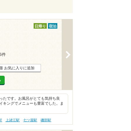
日帰り
宿泊
>
16件
お気に入りに追加
る
ったです。お風呂がとても気持ち良
イキングでメニューも豊富でした。ま
駅
上諸江駅
七ツ屋駅
磯部駅