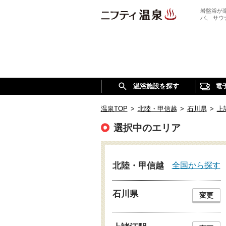
岩盤浴が
パ、 サ
温浴施設を探す
電
温泉TOP
>
北陸・甲信越
>
石川県
>
上
選択中のエリア
全国から探す
北陸・甲信越
石川県
変更