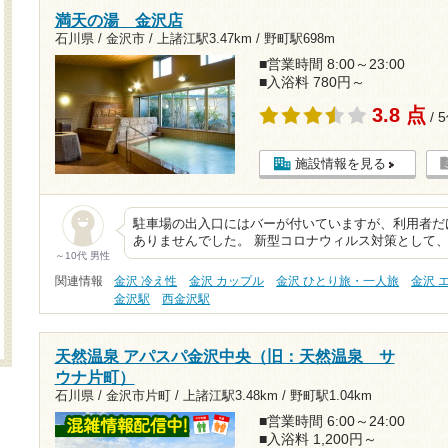
満天の湯 金沢店
石川県 / 金沢市 /
上諸江駅3.47km
/
野町駅698m
■営業時間 8:00～23:00
■入浴料 780円～
3.8 点
/ 
施設情報を見る
駐車場の出入口にはバーが付いていますが、利用者だ
ありませんでした。 新型コロナウィルス対策として
～10代 男性
関連情報
金沢 冷え性
金沢 カップル
金沢 ひとり旅・一人旅
金沢 
金沢駅
西金沢駅
天然温泉 アパスパ金沢中央（旧：天然温泉 サ
ウナ片町）
石川県 / 金沢市片町 /
上諸江駅3.48km
/
野町駅1.04km
■営業時間 6:00～24:00
■入浴料 1,200円～