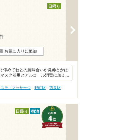
日帰り
>
5件
お気に入りに追加
け停めてねとの意味合いか発券とかは
、マスク着用とアルコール消毒に加え…
エステ・マッサージ
野町駅
西泉駅
日帰り
宿泊