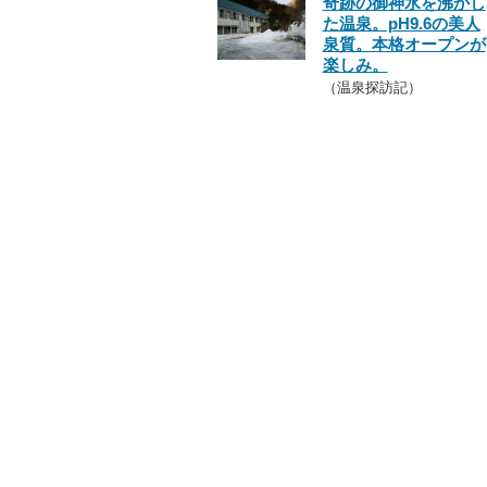
奇跡の御神水を沸かし
た温泉。pH9.6の美人
泉質。本格オープンが
楽しみ。
（温泉探訪記）