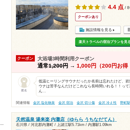
4.4 点
/ 
クーポンあり
施設情報を見る
楽天トラベルの宿泊プランを見
大浴場3時間利用クーポン
クーポン
通常
1,200円
→
1,000円（200円お
低温ヒーリングサウナだったか名前は忘れたけど、岩
ウナは苦手なんだけどこれなら長時間いれる！！って
匿名
ん…
関連情報
金沢 塩化物泉
金沢 宿泊
金沢 切り傷
金沢 冷え性
野町
天然温泉 湯来楽 内灘店（ゆらら うちなだてん）
石川県 / 河北郡内灘町 /
上諸江駅5.71km
/
内灘駅1.09km