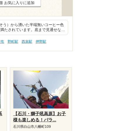
お気に入りに追加
そう）から湧いた半端無いコーヒー色
が満たされています。底まで見通せな…
え性
野町駅
西泉駅
押野駅
系
【石川・獅子吼高原】お子
様も楽しめる！パラ...
石川県白山市八幡町109