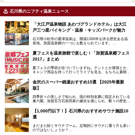
石川県のニフティ温泉ニュース
「大江戸温泉物語 あわづグランドホテル」は大江
戸三つ星バイキング・温泉・キッズパークが魅力
石川県小松市の粟津温泉は、開湯1300年を誇る歴史ある温
泉地。加賀温泉郷の一つにも数えられています。
その粟津温泉に建つ「大江戸温泉物語 あわづグランドホテ
夏フェスを温泉旅館で楽しむ！「加賀温泉郷フェス
ル」（以下、あわづグランドホテル）は客室数97室のホテ
2017」まとめ
ルで、昨年2024年12月に露天風呂を新設。充実したキッズ
パークはファミリー層に大人気を博しています。さらに今年
夏フェスの季節が近づいていますね。テントとか寝袋とか、
2025年7月からは「大江戸三つ星バイキング」がスタート！
キャンプ用品を持って行ってライブを見る、もちろん素晴ら
しい１日になることでしょう。
この話題のホテルを取材してきたのでさっそく紹介します。
金沢のスーパー銭湯おすすめ15選 【2025年最新
いやでもね、暑いし汗や砂埃でドロドロになるしうるさくて
───
版】
夜は寝られないし、若い時はそういうのが良かったんですけ
提供元：大江戸温泉物語ホテルズ＆リゾーツ株式会社【P
どね。かつての千代の富士なみに体力の限界を感じてる昨
R】
四季折々の美しさで知られ、国の特別名勝に指定されている
今、もうちょっと気楽なフェスはないかな、と探してたらあ
この記事は大江戸温泉物語 あわづグランドホテルのPR記事
兼六園。加賀百万石前田家の威光を感じられ、数々の歴史的
りましたよ！
です。
な建造物がある金沢城公園など、名所旧跡が多い金沢エリ
ア。国内でも特に人気の観光地の1つです。北陸新幹線で東
「加賀温泉郷フェス 2017」が石川県・山代温泉の瑠璃光を
【1,000円以下！】石川県のおすすめサウナ施設10
京から約2時間30分と、首都圏からアクセスしやすい立地も
全館貸し切って開催！
選
魅力ですね。
金沢市郊外には湯涌温泉や深谷温泉などの良質な温泉があ
まさかの温泉旅館でフェス！ライブの後は温泉に入って泊ま
まだまだ続くサウナブーム。定期的にサウナに通う方も多い
り、観光に加えて温泉もぜひ楽しみたいところ。金沢エリア
れちゃう！なんということでしょう！！
のではないしょうか？
でおすすめのスーパー銭湯をご紹介します。