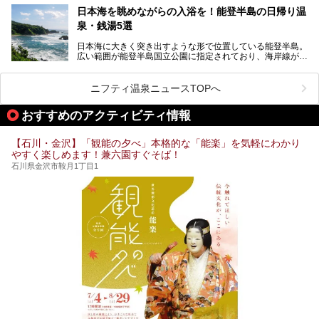
加賀温泉郷フェス2017についてまとめます！
今回はそんなサウナによく行く人もこれから楽しむ人も格安
日本海を眺めながらの入浴を！能登半島の日帰り温
で楽しめるサウナを紹介します。
泉・銭湯5選
街中でアクセス抜群のところや、温泉とともに楽しめる施設
日本海に大きく突き出すような形で位置している能登半島。
など、種類豊富ですよ。
広い範囲が能登半島国立公園に指定されており、海岸線が作
り出す美しい景観が楽しめる景勝地です。
今回の記事では石川県にある1,000円以下のおすすめサウナ
車で行くのがオススメですが、ドライブの際にぜひ一緒に楽
施設を紹介します。
しんでいただきたいのが温泉です。絶景を眺めながらつかる
ニフティ温泉ニュースTOPへ
温泉は最高ですよ！ 今回はそんな能登の温泉を5つご紹介
します。
おすすめのアクティビティ情報
【石川・金沢】「観能の夕べ」本格的な「能楽」を気軽にわかり
やすく楽しめます！兼六園すぐそば！
石川県金沢市鞍月1丁目1