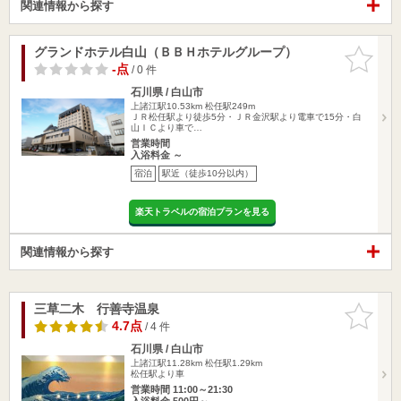
関連情報から探す
グランドホテル白山（ＢＢＨホテルグループ）
お気に入
りに追加
-点
/ 0 件
石川県 / 白山市
上諸江駅10.53km
松任駅249m
ＪＲ松任駅より徒歩5分・ＪＲ金沢駅より電車で15分・白
山ＩＣより車で…
営業時間
入浴料金 ～
宿泊
駅近（徒歩10分以内）
楽天トラベルの宿泊プランを見る
関連情報から探す
三草二木 行善寺温泉
お気に入
りに追加
4.7点
/ 4 件
石川県 / 白山市
上諸江駅11.28km
松任駅1.29km
松任駅より車
営業時間 11:00～21:30
入浴料金 500円～