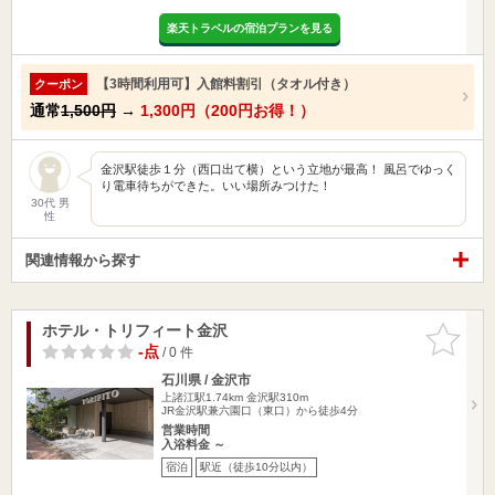
楽天トラベルの宿泊プランを見る
【3時間利用可】入館料割引（タオル付き）
クーポン
通常
1,500円
→
1,300円（200円お得！）
金沢駅徒歩１分（西口出て横）という立地が最高！ 風呂でゆっく
り電車待ちができた。いい場所みつけた！
30代 男
性
関連情報から探す
ホテル・トリフィート金沢
お気に入
りに追加
-点
/ 0 件
石川県 / 金沢市
上諸江駅1.74km
金沢駅310m
JR金沢駅兼六園口（東口）から徒歩4分
営業時間
入浴料金 ～
宿泊
駅近（徒歩10分以内）