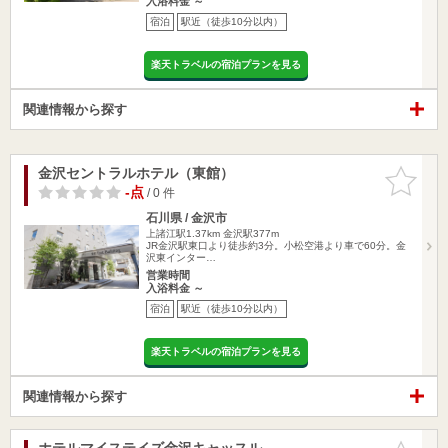
入浴料金 ～
宿泊
駅近（徒歩10分以内）
楽天トラベルの宿泊プランを見る
関連情報から探す
金沢セントラルホテル（東館）
お気に入
りに追加
-点
/ 0 件
石川県 / 金沢市
上諸江駅1.37km
金沢駅377m
JR金沢駅東口より徒歩約3分。小松空港より車で60分。金
沢東インター…
営業時間
入浴料金 ～
宿泊
駅近（徒歩10分以内）
楽天トラベルの宿泊プランを見る
関連情報から探す
ホテルマイステイズ金沢キャッスル
お気に入