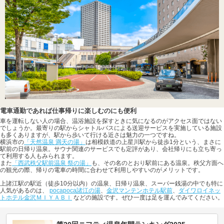
電車通勤であれば仕事帰りに楽しむのにも便利
車を運転しない人の場合、温浴施設を探すときに気になるのがアクセス面ではない
でしょうか。最寄りの駅からシャトルバスによる送迎サービスを実施している施設
も多くありますが、駅から歩いて行ける近さは魅力の一つですね。
横浜市の
「天然温泉 満天の湯」
は相模鉄道の上星川駅から徒歩1分という、まさに
駅前の日帰り温泉。サウナ関連のサービスでも定評があり、会社帰りにも立ち寄っ
て利用する人もみられます。
また
「西武秩父駅前温泉 祭の湯」
も、その名のとおり駅前にある温泉。秩父方面へ
の観光の際、帰りの電車の時間に合わせて利用しやすいのがメリットです。
上諸江駅の駅近（徒歩10分以内）の温泉、日帰り温泉、スーパー銭湯の中でも特に
人気があるのは、
pocapoca諸江の湯
、
金沢マンテンホテル駅前
、
ダイワロイネッ
トホテル金沢ＭＩＹＡＢＩ
などの施設です。ぜひ一度は足を運んでみてください。