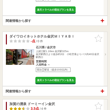
楽天トラベルの宿泊プランを見る
関連情報から探す
ダイワロイネットホテル金沢ＭＩＹＡＢＩ
お気に入
りに追加
-点
/ 0 件
石川県 / 金沢市
上諸江駅1.16km
金沢駅325m
金沢駅西口より徒歩約3分 小松空港よりバス約40分金沢
駅西口
営業時間
入浴料金 ～
宿泊
駅近（徒歩10分以内）
楽天トラベルの宿泊プランを見る
関連情報から探す
加賀の湧泉 ドーミーイン金沢
お気に入
りに追加
3.5点
/ 4 件