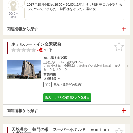
2017年10月04日の16:35～18:05に2年ぶりに利用 平日の夕刻とあ
って空いていました。前回はなかった内湯の炭…
50代～
男性
関連情報から探す
ホテルルートイン金沢駅前
お気に入
りに追加
-点
/ 0 件
石川県 / 金沢市
上諸江駅1.83km
金沢駅384m
ＪＲ北陸本線 金沢駅より徒歩５分／北陸自動車道 金沢
西ＩＣより５．５…
営業時間
入浴料金 ～
宿泊
駅近（徒歩10分以内）
楽天トラベルの宿泊プランを見る
関連情報から探す
天然温泉 鼓門の湯 スーパーホテルＰｒｅｍｉｅｒ
お気に入