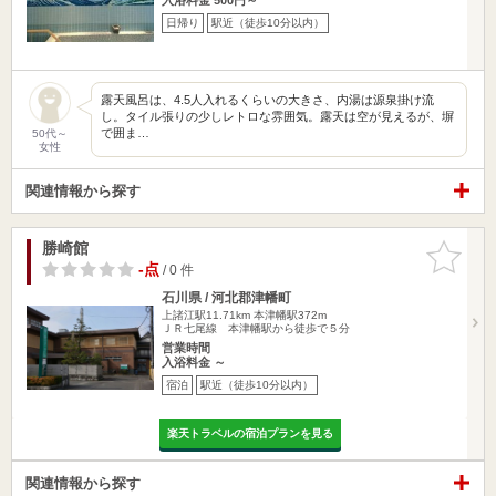
日帰り
駅近（徒歩10分以内）
露天風呂は、4.5人入れるくらいの大きさ、内湯は源泉掛け流
し。タイル張りの少しレトロな雰囲気。露天は空が見えるが、塀
で囲ま…
50代～
女性
関連情報から探す
勝崎館
お気に入
りに追加
-点
/ 0 件
石川県 / 河北郡津幡町
上諸江駅11.71km
本津幡駅372m
ＪＲ七尾線 本津幡駅から徒歩で５分
営業時間
入浴料金 ～
宿泊
駅近（徒歩10分以内）
楽天トラベルの宿泊プランを見る
関連情報から探す