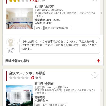
2.7点
/ 5 件
石川県 / 金沢市
上諸江駅652m
磯部駅350m
金沢駅より2.5km（車で6分） 北鉄バス 上諸江バス停よ
り約5…
営業時間 6:00～25:00
入浴料金 500円～
日帰り
駅近（徒歩10分以内）
街中の銭湯で、小さな駐車場が点在しています。下足入れの鍵に
は番号が付けて有りますが、扉に番号が無いので、何処に入れた
のかは…
～10代
男性
関連情報から探す
金沢マンテンホテル駅前
お気に入
りに追加
-点
/ 0 件
石川県 / 金沢市
上諸江駅1.10km
七ツ屋駅258m
JR金沢駅金沢港口（西口）より徒歩5分／金沢東・西ICよ
り車で10分…
営業時間
入浴料金 ～
宿泊
駅近（徒歩10分以内）