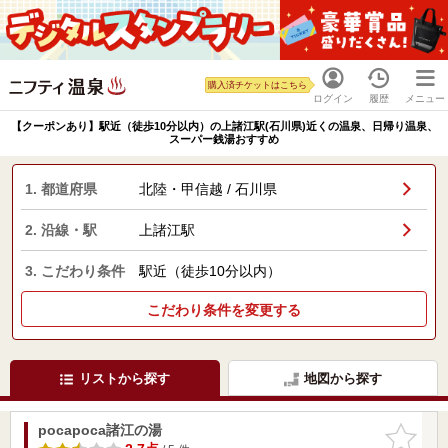
購入済チケットはこちら
ログイン
履歴
メニュー
【クーポンあり】駅近（徒歩10分以内）の上諸江駅(石川県)近くの温泉、日帰り温泉、
スーパー銭湯おすすめ
1. 都道府県
北陸・甲信越 / 石川県
2. 沿線・駅
上諸江駅
3. こだわり条件
駅近（徒歩10分以内）
こだわり条件を変更する
リストから探す
地図から探す
pocapoca諸江の湯
お気に入
りに追加