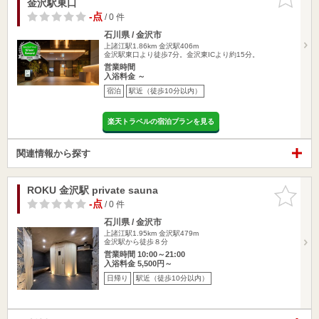
金沢駅東口
りに追加
-点
/ 0 件
石川県 / 金沢市
上諸江駅1.86km
金沢駅406m
金沢駅東口より徒歩7分。金沢東ICより約15分。
営業時間
入浴料金 ～
宿泊
駅近（徒歩10分以内）
楽天トラベルの宿泊プランを見る
関連情報から探す
ROKU 金沢駅 private sauna
お気に入
りに追加
-点
/ 0 件
石川県 / 金沢市
上諸江駅1.95km
金沢駅479m
金沢駅から徒歩８分
営業時間 10:00～21:00
入浴料金 5,500円～
日帰り
駅近（徒歩10分以内）