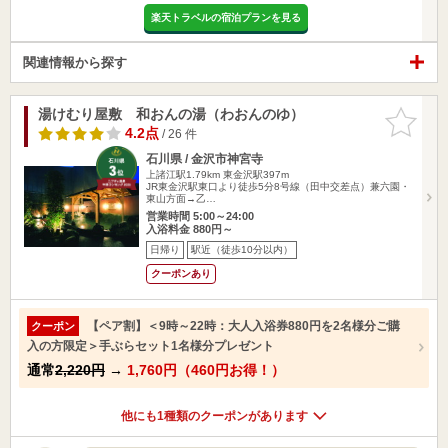
楽天トラベルの宿泊プランを見る
関連情報から探す
湯けむり屋敷 和おんの湯（わおんのゆ）
お気に入
りに追加
4.2点
/ 26 件
石川県 / 金沢市神宮寺
上諸江駅1.79km
東金沢駅397m
JR東金沢駅東口より徒歩5分8号線（田中交差点）兼六園・
東山方面→乙…
営業時間 5:00～24:00
入浴料金 880円～
日帰り
駅近（徒歩10分以内）
クーポンあり
【ペア割】＜9時～22時：大人入浴券880円を2名様分ご購
クーポン
入の方限定＞手ぶらセット1名様分プレゼント
通常
2,220円
→
1,760円（460円お得！）
他にも1種類のクーポンがあります