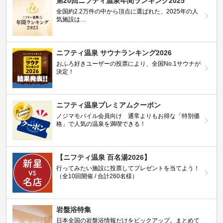
第20回ニフティ温泉年間ランキング2025
全国約2.2万件の中から頂点に選ばれた、2025年の人
気施設は…
ニフティ温泉 サウナランキング2026
おふろ好きユーザーの投票により、全国No.1サウナが
決定！
ニフティ温泉プレミアムクーポン
ノジマモバイル会員向け 通常よりもお得な「特別価
格」で人気の温泉を満喫できる！
【ニフティ温泉 百名湯2026】
行ってみたい施設に投票してプレゼントを当てよう！
（全10回開催 / 合計260名様）
岩盤浴特集
日本全国の岩盤浴情報だけをピックアップ。まとめて