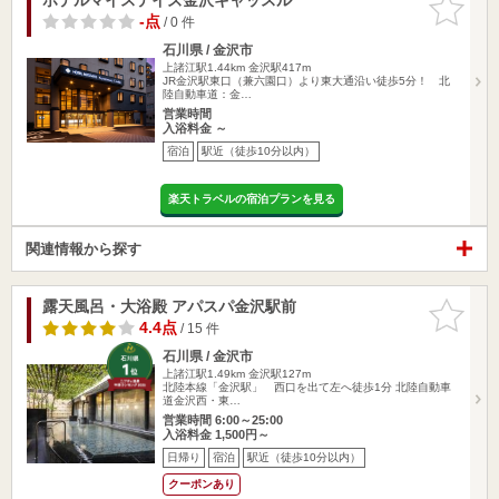
りに追加
-点
/ 0 件
石川県 / 金沢市
上諸江駅1.44km
金沢駅417m
JR金沢駅東口（兼六園口）より東大通沿い徒歩5分！ 北
陸自動車道：金…
営業時間
入浴料金 ～
宿泊
駅近（徒歩10分以内）
楽天トラベルの宿泊プランを見る
関連情報から探す
露天風呂・大浴殿 アパスパ金沢駅前
お気に入
りに追加
4.4点
/ 15 件
石川県 / 金沢市
上諸江駅1.49km
金沢駅127m
北陸本線「金沢駅」 西口を出て左へ徒歩1分 北陸自動車
道金沢西・東…
営業時間 6:00～25:00
入浴料金 1,500円～
日帰り
宿泊
駅近（徒歩10分以内）
クーポンあり