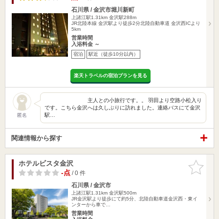
石川県 / 金沢市堀川新町
上諸江駅1.31km
金沢駅288m
JR北陸本線 金沢駅より徒歩2分北陸自動車道 金沢西ICより
5km
営業時間
入浴料金 ～
宿泊
駅近（徒歩10分以内）
楽天トラベルの宿泊プランを見る
主人との小旅行です。。 羽田より空路小松入り
です。こちら金沢へは久しぶりに訪れました。連絡バスにて金沢
駅…
匿名
関連情報から探す
ホテルビスタ金沢
お気に入
りに追加
-点
/ 0 件
石川県 / 金沢市
上諸江駅1.31km
金沢駅500m
JR金沢駅より徒歩にて約5分、北陸自動車道金沢西・東イ
ンターから車で…
営業時間