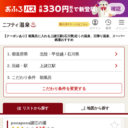
購入済チケットはこちら
ログイン
履歴
メニュー
【クーポンあり】朝風呂に入れる上諸江駅(石川県)近くの温泉、日帰り温泉、スーパー
銭湯おすすめ
1. 都道府県
北陸・甲信越 / 石川県
2. 沿線・駅
上諸江駅
3. こだわり条件
朝風呂
こだわり条件を変更する
リストから探す
地図から探す
pocapoca諸江の湯
お気に入
りに追加