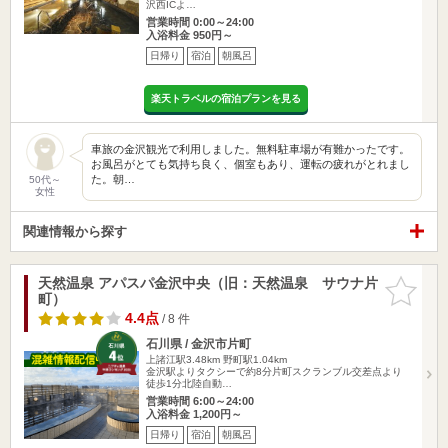
沢西ICよ…
営業時間 0:00～24:00
入浴料金 950円～
日帰り
宿泊
朝風呂
楽天トラベルの宿泊プランを見る
車旅の金沢観光で利用しました。無料駐車場が有難かったです。
お風呂がとても気持ち良く、個室もあり、運転の疲れがとれまし
た。朝…
50代～
女性
関連情報から探す
天然温泉 アパスパ金沢中央（旧：天然温泉 サウナ片
お気に入
町）
りに追加
4.4点
/ 8 件
石川県 / 金沢市片町
上諸江駅3.48km
野町駅1.04km
金沢駅よりタクシーで約8分片町スクランブル交差点より
徒歩1分北陸自動…
営業時間 6:00～24:00
入浴料金 1,200円～
日帰り
宿泊
朝風呂