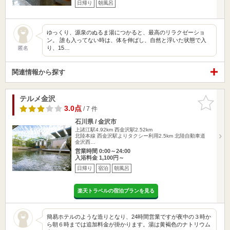
日帰り
朝風呂
ゆっくり、源泉のぬるま湯につかると、最高のリラクゼーショ
ン。 誰も入ってない時は、体を伸ばし、自然と浮いた状態で入
り、15…
匿名
関連情報から探す
テルメ金沢
お気に入
りに追加
3.0点
/ 7 件
石川県 / 金沢市
上諸江駅4.92km
西金沢駅2.52km
北陸本線 西金沢駅よりタクシー利用2.5km 北陸自動車道
金沢西…
営業時間 0:00～24:00
入浴料金 1,100円～
日帰り
宿泊
朝風呂
楽天トラベルの宿泊プランを見る
簡易ホテルのような造りとなり、24時間営業ですが夜中の３時か
ら朝６時までは追加料金が掛かります。湯は黄褐色のナトリウム