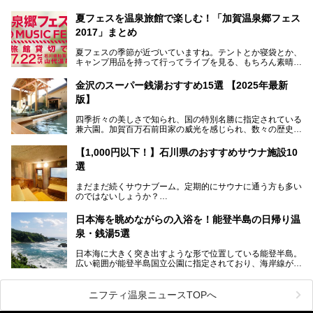
その粟津温泉に建つ「大江戸温泉物語 あわづグランドホテ
夏フェスを温泉旅館で楽しむ！「加賀温泉郷フェス
ル」（以下、あわづグランドホテル）は客室数97室のホテ
2017」まとめ
ルで、昨年2024年12月に露天風呂を新設。充実したキッズ
パークはファミリー層に大人気を博しています。さらに今年
夏フェスの季節が近づいていますね。テントとか寝袋とか、
2025年7月からは「大江戸三つ星バイキング」がスタート！
キャンプ用品を持って行ってライブを見る、もちろん素晴ら
しい１日になることでしょう。
この話題のホテルを取材してきたのでさっそく紹介します。
金沢のスーパー銭湯おすすめ15選 【2025年最新
いやでもね、暑いし汗や砂埃でドロドロになるしうるさくて
───
版】
夜は寝られないし、若い時はそういうのが良かったんですけ
提供元：大江戸温泉物語ホテルズ＆リゾーツ株式会社【P
どね。かつての千代の富士なみに体力の限界を感じてる昨
R】
四季折々の美しさで知られ、国の特別名勝に指定されている
今、もうちょっと気楽なフェスはないかな、と探してたらあ
この記事は大江戸温泉物語 あわづグランドホテルのPR記事
兼六園。加賀百万石前田家の威光を感じられ、数々の歴史的
りましたよ！
です。
な建造物がある金沢城公園など、名所旧跡が多い金沢エリ
ア。国内でも特に人気の観光地の1つです。北陸新幹線で東
「加賀温泉郷フェス 2017」が石川県・山代温泉の瑠璃光を
【1,000円以下！】石川県のおすすめサウナ施設10
京から約2時間30分と、首都圏からアクセスしやすい立地も
全館貸し切って開催！
選
魅力ですね。
金沢市郊外には湯涌温泉や深谷温泉などの良質な温泉があ
まさかの温泉旅館でフェス！ライブの後は温泉に入って泊ま
まだまだ続くサウナブーム。定期的にサウナに通う方も多い
り、観光に加えて温泉もぜひ楽しみたいところ。金沢エリア
れちゃう！なんということでしょう！！
のではないしょうか？
でおすすめのスーパー銭湯をご紹介します。
加賀温泉郷フェス2017についてまとめます！
今回はそんなサウナによく行く人もこれから楽しむ人も格安
日本海を眺めながらの入浴を！能登半島の日帰り温
で楽しめるサウナを紹介します。
泉・銭湯5選
街中でアクセス抜群のところや、温泉とともに楽しめる施設
日本海に大きく突き出すような形で位置している能登半島。
など、種類豊富ですよ。
広い範囲が能登半島国立公園に指定されており、海岸線が作
り出す美しい景観が楽しめる景勝地です。
今回の記事では石川県にある1,000円以下のおすすめサウナ
車で行くのがオススメですが、ドライブの際にぜひ一緒に楽
施設を紹介します。
しんでいただきたいのが温泉です。絶景を眺めながらつかる
ニフティ温泉ニュースTOPへ
温泉は最高ですよ！ 今回はそんな能登の温泉を5つご紹介
します。