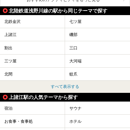
北陸鉄道浅野川線の駅から同じテーマで探す
北鉄金沢
七ツ屋
上諸江
磯部
割出
三口
三ツ屋
大河端
北間
蚊爪
すべて表示する
上諸江駅の人気テーマから探す
宿泊
サウナ
お食事・食事処
ホテル