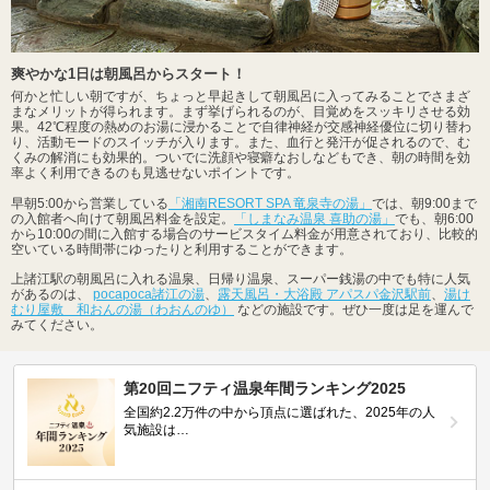
爽やかな1日は朝風呂からスタート！
何かと忙しい朝ですが、ちょっと早起きして朝風呂に入ってみることでさまざ
まなメリットが得られます。まず挙げられるのが、目覚めをスッキリさせる効
果。42℃程度の熱めのお湯に浸かることで自律神経が交感神経優位に切り替わ
り、活動モードのスイッチが入ります。また、血行と発汗が促されるので、む
くみの解消にも効果的。ついでに洗顔や寝癖なおしなどもでき、朝の時間を効
率よく利用できるのも見逃せないポイントです。
早朝5:00から営業している
「湘南RESORT SPA 竜泉寺の湯」
では、朝9:00まで
の入館者へ向けて朝風呂料金を設定。
「しまなみ温泉 喜助の湯」
でも、朝6:00
から10:00の間に入館する場合のサービスタイム料金が用意されており、比較的
空いている時間帯にゆったりと利用することができます。
上諸江駅の朝風呂に入れる温泉、日帰り温泉、スーパー銭湯の中でも特に人気
があるのは、
pocapoca諸江の湯
、
露天風呂・大浴殿 アパスパ金沢駅前
、
湯け
むり屋敷 和おんの湯（わおんのゆ）
などの施設です。ぜひ一度は足を運んで
みてください。
第20回ニフティ温泉年間ランキング2025
全国約2.2万件の中から頂点に選ばれた、2025年の人
気施設は…