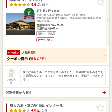
りに追加
4.6点
/ 61 件
石川県 / 野々市市
上諸江駅7.05km
北鉄石川線野々市駅760m
北陸鉄道石川線 野々市駅より徒歩25分北陸自動車道 金沢
西ICより国…
営業時間 9:00～25:00
入浴料金 830円～
日帰り
朝風呂
クーポンあり
入館料割引
クーポン
クーポン提示で
5％OFF！
様々な湯舟があってとても楽しめました。 全体的に落ち着きのあ
る雰囲気なので、ゆっくりできて癒されます。 定期的に行きたい
場…
30代 男
性
関連情報から探す
満天の湯・道の宿 白山インター店
お気に入
りに追加
4.0点
/ 1 件