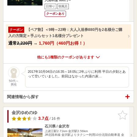
日帰り
朝風呂
クーポンあり
【ペア割】＜9時～22時：大人入浴券880円を2名様分ご購
クーポン
入の方限定＞手ぶらセット1名様分プレゼント
通常
2,220円
→
1,760円（460円お得！）
他にも1種類のクーポンがあります
2017年10月04日の16:35～18:05に2年ぶりに利用 平日の夕刻とあ
って空いていました。前回はなかった内湯の炭…
50代～
男性
関連情報から探す
金沢ゆめのゆ
お気に入
りに追加
3.7点
/ 16 件
石川県 / 金沢市
上諸江駅2.71km
金沢駅2.56km
JR北陸本線 金沢駅よりタクシー利用10分北陸自動車道 金