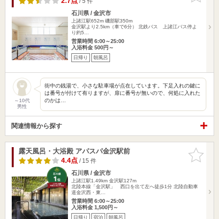
2.7点
/ 5 件
石川県 / 金沢市
上諸江駅652m
磯部駅350m
金沢駅より2.5km（車で6分） 北鉄バス 上諸江バス停よ
り約5…
営業時間 6:00～25:00
入浴料金 500円～
日帰り
朝風呂
街中の銭湯で、小さな駐車場が点在しています。下足入れの鍵に
は番号が付けて有りますが、扉に番号が無いので、何処に入れた
のかは…
～10代
男性
関連情報から探す
露天風呂・大浴殿 アパスパ金沢駅前
お気に入
りに追加
4.4点
/ 15 件
石川県 / 金沢市
上諸江駅1.49km
金沢駅127m
北陸本線「金沢駅」 西口を出て左へ徒歩1分 北陸自動車
道金沢西・東…
営業時間 6:00～25:00
入浴料金 1,500円～
日帰り
宿泊
朝風呂