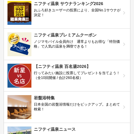
ニフティ温泉 サウナランキング2026
おふろ好きユーザーの投票により、全国No.1サウナが
決定！
ニフティ温泉プレミアムクーポン
ノジマモバイル会員向け 通常よりもお得な「特別価
格」で人気の温泉を満喫できる！
【ニフティ温泉 百名湯2026】
行ってみたい施設に投票してプレゼントを当てよう！
（全10回開催 / 合計260名様）
岩盤浴特集
日本全国の岩盤浴情報だけをピックアップ。まとめて
検索！
ニフティ温泉ニュース