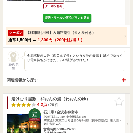
クーポンあり
楽天トラベルの宿泊プランを見る
【3時間利用可】入館料割引（タオル付き）
クーポン
通常
1,500円
→
1,300円（200円お得！）
金沢駅徒歩１分（西口出て横）という立地が最高！ 風呂でゆっく
り電車待ちができた。いい場所みつけた！
30代 男
性
関連情報から探す
湯けむり屋敷 和おんの湯（わおんのゆ）
お気に入
りに追加
4.2点
/ 26 件
石川県 / 金沢市神宮寺
上諸江駅1.79km
東金沢駅397m
JR東金沢駅東口より徒歩5分8号線（田中交差点）兼六園・
東山方面→乙…
営業時間 5:00～24:00
入浴料金 880円～