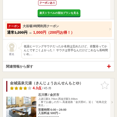
クーポンあり
楽天トラベルの宿泊プランを見る
大浴場3時間利用クーポン
クーポン
通常
1,200円
→
1,000円（200円お得！）
低温ヒーリングサウナだったか名前は忘れたけど、岩盤浴ってか
んじですごくよかった！ サウナは苦手なんだけどこれなら長時間
いれ…
匿名
関連情報から探す
金城温泉元湯（きんじょうおんせんもとゆ）
お気に入
りに追加
4.3点
/ 45 件
石川県 / 金沢市
上諸江駅4.76km
西金沢駅3.69km
・車でお越しの方へ 高速道路「金沢西IC」近く「松島北交
差点」…
営業時間 6:00～24:00
入浴料金 500円～