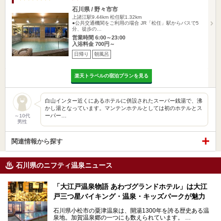
石川県 / 野々市市
上諸江駅9.44km
松任駅1.32km
●公共交通機関をご利用の場合 JR「松任」駅からバスで5
分、徒歩の…
営業時間 6:00～23:00
入浴料金 700円～
日帰り
朝風呂
楽天トラベルの宿泊プランを見る
白山インター近くにあるホテルに併設されたスーパー銭湯で、沸
かし湯となっています。マンテンホテルとしては初のホテルとス
ーパー…
～10代
男性
関連情報から探す
石川県のニフティ温泉ニュース
「大江戸温泉物語 あわづグランドホテル」は大江
戸三つ星バイキング・温泉・キッズパークが魅力
石川県小松市の粟津温泉は、開湯1300年を誇る歴史ある温
泉地。加賀温泉郷の一つにも数えられています。