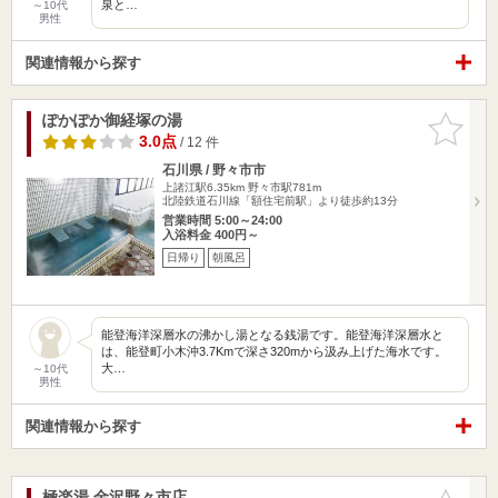
泉と…
～10代
男性
関連情報から探す
ぽかぽか御経塚の湯
お気に入
りに追加
3.0点
/ 12 件
石川県 / 野々市市
上諸江駅6.35km
野々市駅781m
北陸鉄道石川線「額住宅前駅」より徒歩約13分
営業時間 5:00～24:00
入浴料金 400円～
日帰り
朝風呂
能登海洋深層水の沸かし湯となる銭湯です。能登海洋深層水と
は、能登町小木沖3.7Kmで深さ320mから汲み上げた海水です。
大…
～10代
男性
関連情報から探す
極楽湯 金沢野々市店
お気に入