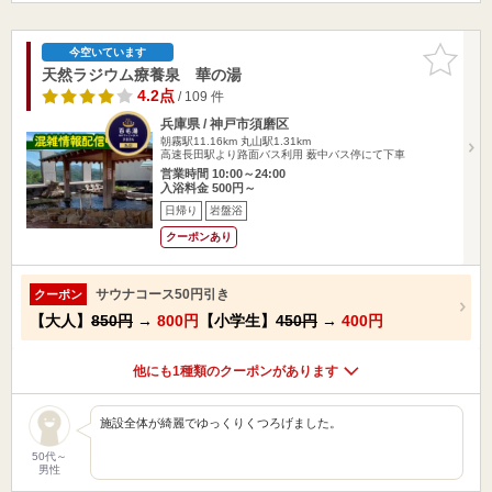
お気に入
今空いています
りに追加
天然ラジウム療養泉 華の湯
4.2点
/ 109 件
兵庫県 / 神戸市須磨区
朝霧駅11.16km
丸山駅1.31km
高速長田駅より路面バス利用 薮中バス停にて下車
営業時間 10:00～24:00
入浴料金 500円～
日帰り
岩盤浴
クーポンあり
サウナコース50円引き
クーポン
【大人】
850円
→
800円
【小学生】
450円
→
400円
他にも1種類のクーポンがあります
施設全体が綺麗でゆっくりくつろげました。
50代～
男性