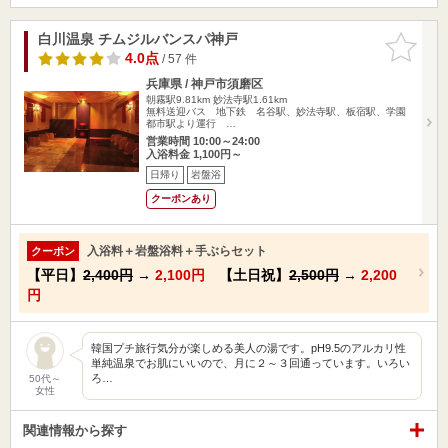
白川温泉 チムジルバンスパ神戸
お気に入
りに追加
4.0点
/ 57 件
兵庫県 / 神戸市須磨区
朝霧駅9.81km
妙法寺駅1.61km
無料送迎バス 地下鉄 名谷駅、妙法寺駅、板宿駅、学園
都市駅より運行 …
営業時間 10:00～24:00
入浴料金 1,100円～
日帰り
岩盤浴
クーポンあり
入浴料＋岩盤浴料＋手ぶらセット
クーポン
【平日】
2,400円
→
2,100円
【土日祝】
2,500円
→
2,200
円
韓国プチ旅行気分が楽しめる美人の湯です。pH9.5のアルカリ性
単純温泉でお肌にいいので、月に２～３回通っています。いろい
ろ…
50代～
女性
関連情報から探す