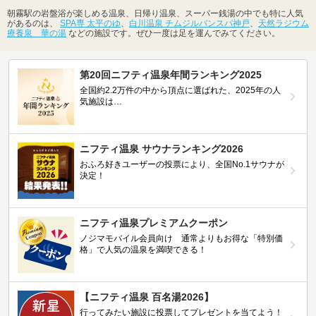
朝霧駅の岩盤浴が楽しめる温泉、日帰り温泉、スーパー銭湯の中でも特に人気
があるのは、
SPA専 太平のゆ
、
白川温泉 チムジルバンスパ神戸
、
天然ラジウム
療養泉 華の湯
などの施設です。ぜひ一度は足を運んでみてください。
第20回ニフティ温泉年間ランキング2025
全国約2.2万件の中から頂点に選ばれた、2025年の人
気施設は…
ニフティ温泉 サウナランキング2026
おふろ好きユーザーの投票により、全国No.1サウナが
決定！
ニフティ温泉プレミアムクーポン
ノジマモバイル会員向け 通常よりもお得な「特別価
格」で人気の温泉を満喫できる！
【ニフティ温泉 百名湯2026】
行ってみたい施設に投票してプレゼントを当てよう！