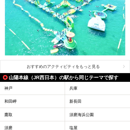
おすすめのアクティビティをもっと見る
山陽本線（JR西日本）の駅から同じテーマで探す
神戸
兵庫
和田岬
新長田
鷹取
須磨海浜公園
須磨
塩屋