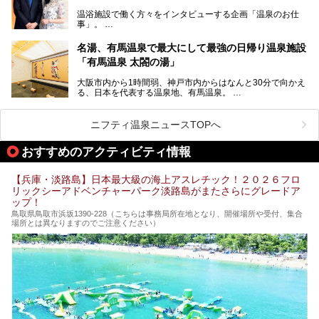
っても「有馬温泉」。日本三古湯の一角をなす、歴史ある名
温浴施設で働く方々をインタビューする企画「温泉のお仕
湯です。そのお湯をリーズナブルに体験できる健康ランドや
事」。
スーパー銭湯があったら……。今回はそんな希望に沿う施設
第2弾はニフティ温泉年間ランキング2018で全国総合ランキ
も含め、おすすめのスパ銭をピックアップしてご紹介してい
ング西日本1位、2年連続「ベストオブ宿泊賞」に輝いた
きます！
名湯、有馬温泉で最大にして最強の日帰り温泉施設
「神戸みなと温泉 蓮」の魅力に迫りました！
「有馬温泉 太閤の湯」
大阪市内から1時間弱、神戸市内からはなんと30分で向かえ
る、日本を代表する温泉地、有馬温泉。
そのなかでも最大の規模を誇る「有馬温泉 太閤の湯」は、
有名な「金泉」と「銀泉」に加え、人工のの炭酸泉まで楽し
める、ある意味「最強」ともいえる施設です。
ニフティ温泉ニュースTOPへ
今回は自慢のお湯をメインにその魅力の数々を紹介します！
おすすめのアクティビティ情報
【兵庫・淡路島】日本最大級の海上アスレチック！２０２６フロ
リックシーアドベンチャーパーク淡路島がまたさらにグレードア
ップ！
鳥取県鳥取市浜坂1390‐228（こちらは事務局所在地となり、開催場所や受付、集合
場所とは異なりますのでご注意ください）