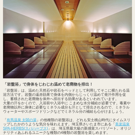
「岩盤浴」で身体をじわじわ温めて老廃物を排出！
「岩盤浴」は、温めた天然石や岩石をベッドとして利用してそこに横たわる温
浴方法です。岩盤の遠赤効果で身体を内側からじっくり温めて発汗作用を促
し、蓄積された老廃物を体外へ排出する効果があるといわれています。
大量の汗をかくので、入浴前や入浴中に こまめな水分補給が必要です。毒素や
老廃物以外に身体に必要なミネラル成分も汗として排出されるので、ミネラル
ウォーターやスポーツドリンクなどでミネラル分の補給も心がけましょう。
「
有馬温泉 太閤の湯
」の他種類の岩盤浴は、どれも安土桃山時代にタイムスリ
ップしたかのうような気分を味わえます。埼玉県さいたま市にある「
美楽温泉
SPA-HERBS(スパハーブス)
」は、埼玉県最大級の新感覚スパリゾート。オリジ
ナリティあふれるユニークな種類の4種類の岩盤浴を楽しめます。