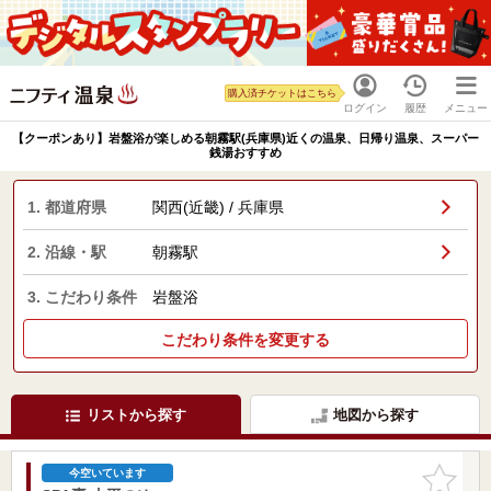
購入済チケットはこちら
ログイン
履歴
メニュー
【クーポンあり】岩盤浴が楽しめる朝霧駅(兵庫県)近くの温泉、日帰り温泉、スーパー
銭湯おすすめ
1. 都道府県
関西(近畿) / 兵庫県
2. 沿線・駅
朝霧駅
3. こだわり条件
岩盤浴
こだわり条件を変更する
リストから探す
地図から探す
お気に入
今空いています
りに追加