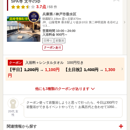
SPA専 太平のゆ
3.7点
/ 68 件
兵庫県 / 神戸市垂水区
朝霧駅3.18km
霞ヶ丘駅470m
JR、山陽電車 垂水駅より徒歩10分 第二神明道路 名谷ICよ
り3…
営業時間 10:00～24:00
入浴料金 900円～
日帰り
岩盤浴
クーポンあり
入浴料＋レンタルタオル 100円引き
クーポン
【平日】
1,200円
→
1,100円
【土日祝】
1,400円
→
1,300
円
他にも3種類のクーポンがあります
クーポン使って岩盤浴しようと思って行ったら、今日は300円で
岩盤浴ができるイベントやってた！ お風呂代と合わせて1050…
20代 女
性
関連情報から探す