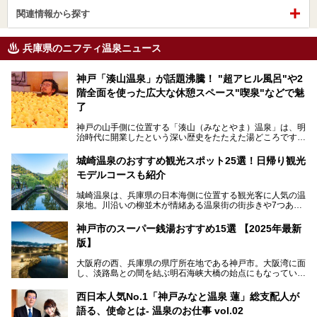
関連情報から探す
兵庫県のニフティ温泉ニュース
神戸「湊山温泉」が話題沸騰！ "超アヒル風呂"や2
階全面を使った広大な休憩スペース"喫泉"などで魅
了
神戸の山手側に位置する「湊山（みなとやま）温泉」は、明
治時代に開業したという深い歴史をたたえた湯どころです。
そんな長寿の温泉が今、話題となっています。理由は湯船い
っぱいに浮かぶアヒルちゃん。さらに、ゆったりくつろげて
城崎温泉のおすすめ観光スポット25選！日帰り観光
コワーキングも可能な休憩スペースも人気に。斬新な企画や
モデルコースも紹介
設備で人々をアッと驚かせる湊山温泉の魅力をリポートしま
す。
城崎温泉は、兵庫県の日本海側に位置する観光客に人気の温
泉地。川沿いの柳並木が情緒ある温泉街の街歩きや7つある
外湯巡り、ロープウェイからの絶景、冬のカニ料理などで知
られています。鉄道の駅から温泉街が近く、歩いて回るのに
神戸市のスーパー銭湯おすすめ15選 【2025年最新
ちょうどよい規模で、日帰りでの訪問にもおすすめです。
版】
この記事では、城崎温泉と周辺の見どころから厳選した25
大阪府の西、兵庫県の県庁所在地である神戸市。大阪湾に面
の観光スポットをピックアップ。温泉やご当地グルメなどを
し、淡路島との間を結ぶ明石海峡大橋の始点にもなっていま
盛り込んだ日帰り観光モデルコースも紹介しているので、ぜ
す。古くから港町として栄え、異国情緒の残る異人館街や中
ひ参考にしてくださいね！
華街をはじめ、きらびやかに発展したハーバーランドなど、
西日本人気No.1「神戸みなと温泉 蓮」総支配人が
人気観光スポットもめじろ押しです。
語る、使命とは- 温泉のお仕事 vol.02
そして、温泉好きの視点から見ると、神戸市といえば何とい