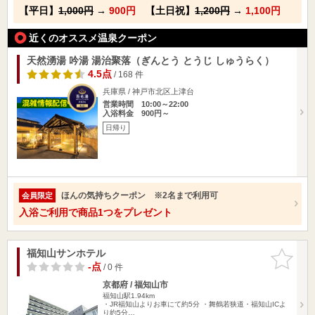
【平日】
1,000円
→
900円
【土日祝】
1,200円
→
1,100円
近くのオススメ温泉クーポン
天然湧湯 吟湯 湯治聚落（ぎんとう とうじ しゅうらく）
4.5点
/ 168 件
兵庫県 / 神戸市北区上津台
営業時間 10:00～22:00
入浴料金 900円～
日帰り
ほんの気持ちクーポン ※2名まで利用可
会員限定
入浴ご利用で商品1つをプレゼント
福知山サンホテル
お気に入
りに追加
-点
/ 0 件
京都府 / 福知山市
福知山駅1.94km
・JR福知山よりお車にて約5分 ・舞鶴若狭道・福知山ICよ
り約5分…