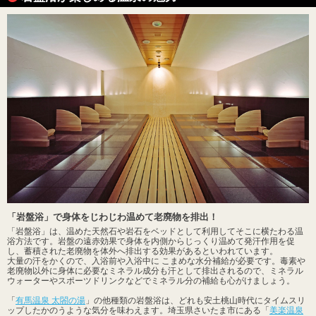
「岩盤浴」で身体をじわじわ温めて老廃物を排出！
「岩盤浴」は、温めた天然石や岩石をベッドとして利用してそこに横たわる温
浴方法です。岩盤の遠赤効果で身体を内側からじっくり温めて発汗作用を促
し、蓄積された老廃物を体外へ排出する効果があるといわれています。
大量の汗をかくので、入浴前や入浴中に こまめな水分補給が必要です。毒素や
老廃物以外に身体に必要なミネラル成分も汗として排出されるので、ミネラル
ウォーターやスポーツドリンクなどでミネラル分の補給も心がけましょう。
「
有馬温泉 太閤の湯
」の他種類の岩盤浴は、どれも安土桃山時代にタイムスリ
ップしたかのうような気分を味わえます。埼玉県さいたま市にある「
美楽温泉