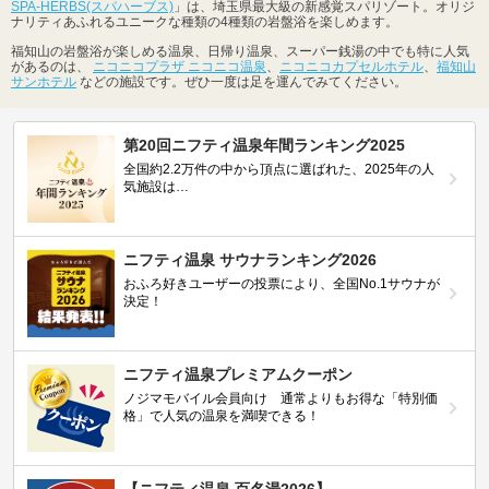
SPA-HERBS(スパハーブス)
」は、埼玉県最大級の新感覚スパリゾート。オリジ
ナリティあふれるユニークな種類の4種類の岩盤浴を楽しめます。
福知山の岩盤浴が楽しめる温泉、日帰り温泉、スーパー銭湯の中でも特に人気
があるのは、
ニコニコプラザ ニコニコ温泉
、
ニコニコカプセルホテル
、
福知山
サンホテル
などの施設です。ぜひ一度は足を運んでみてください。
第20回ニフティ温泉年間ランキング2025
全国約2.2万件の中から頂点に選ばれた、2025年の人
気施設は…
ニフティ温泉 サウナランキング2026
おふろ好きユーザーの投票により、全国No.1サウナが
決定！
ニフティ温泉プレミアムクーポン
ノジマモバイル会員向け 通常よりもお得な「特別価
格」で人気の温泉を満喫できる！