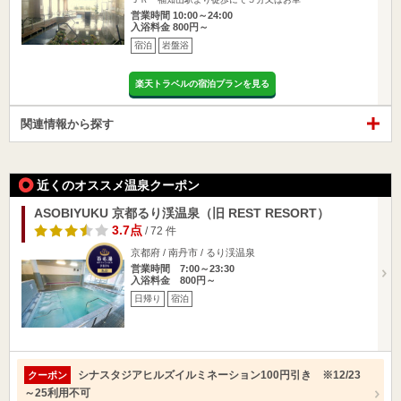
営業時間 10:00～24:00
入浴料金 800円～
宿泊
岩盤浴
楽天トラベルの宿泊プランを見る
関連情報から探す
近くのオススメ温泉クーポン
ASOBIYUKU 京都るり渓温泉（旧 REST RESORT）
3.7点
/ 72 件
京都府 / 南丹市 / るり渓温泉
営業時間 7:00～23:30
入浴料金 800円～
日帰り
宿泊
シナスタジアヒルズイルミネーション100円引き ※12/23
クーポン
～25利用不可