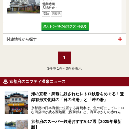
営業時間
入浴料金 ～
宿泊
岩盤浴
楽天トラベルの宿泊プランを見る
関連情報から探す
1
3
件中 1件～3件を表示
京都府のニフティ温泉ニュース
海の京都・舞鶴に残されたレトロ銭湯をめぐる！登
録有形文化財の「日の出湯」と「若の湯」
京都府の日本海側に位置する舞鶴市は、魚の町にしてレトロ
な商店街が残る西地区（西舞鶴）と、海軍ゆかりの赤れんが
パークや海上自衛隊施設のある東地区（東舞鶴）に分けられ
ます。今回案内するのは西地区に今も残る2軒の銭湯「日の
京都府のスーパー銭湯おすすめ17選【2025年最新
出湯」と「若の湯」。いずれも国の登録有形文化財に指定さ
版】
れた歴史ある建物でありながら、今も現役のお風呂屋さんで