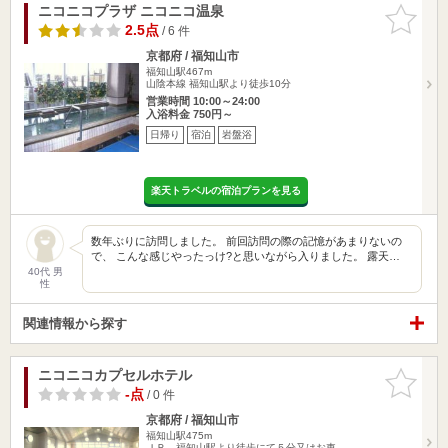
ニコニコプラザ ニコニコ温泉
お気に入
りに追加
2.5点
/ 6 件
京都府 / 福知山市
福知山駅467m
山陰本線 福知山駅より徒歩10分
営業時間 10:00～24:00
入浴料金 750円～
日帰り
宿泊
岩盤浴
楽天トラベルの宿泊プランを見る
数年ぶりに訪問しました。 前回訪問の際の記憶があまりないの
で、 こんな感じやったっけ?と思いながら入りました。 露天…
40代 男
性
関連情報から探す
ニコニコカプセルホテル
お気に入
りに追加
-点
/ 0 件
京都府 / 福知山市
福知山駅475m
ＪＲ 福知山駅より徒歩にて５分又はお車