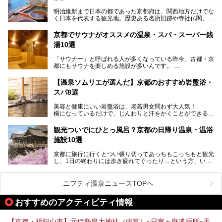
す。
明治維新まで日本の都であった京都府は、関西地方だけでな
く日本を代表する観光地。歴史ある名所旧跡や寺社仏閣、そ
漁師町や商店街で働く人々を支えてきたこの2軒の銭湯とと
して古都ならではの文化が魅力です。
もに、立ち寄りたい舞鶴の観光スポットや温浴施設を紹介し
ます。
京都でサウナがオススメの温泉・スパ・スーパー銭
今回は、そんな京都府で2025年現在おすすめのスーパー銭
湯10選
湯を紹介します。
───
有名な観光名所のすぐ近くにある日帰り入浴施設から、山間
提供元：京都府舞鶴市【PR】
「サウナー」と呼ばれる人が多くなっている昨今、古都・京
部でレジャー気分を満喫できる温泉施設まで、好みのスーパ
この記事は京都府舞鶴市のPR記事です。
都にもサウナを楽しめる施設が多いんです。
ー銭湯を探してみてくださいね。
自分の好きなサウナを探すのもいいですが、さまざまなサウ
【温泉ソムリエが選んだ】京都のおすすめ岩盤浴・
ナを体感してみたいですよね。
スパ8選
今回は京都府の中心や郊外、温泉地にある施設など、サウナ
美容と健康にいい岩盤浴は、老若男女問わず大人気！
のある温浴施設を紹介します。
横になっているだけで、じんわりと汗をかくことができるの
で、簡単にデトックスができますよ♪
ぜひ参考にして、京都府の方や、観光に出かけた時などにサ
ウナを楽しみましょう！
観光ついでにひとっ風呂？京都の日帰り温泉・温浴
地元の方はもちろん、旅先としても人気の京都。
施設10選
観光のついでに岩盤浴のある温泉に浸かってリフレッシュす
るのも良さそうですね！
京都に旅行に行くとつい張り切ってあっちもこっちもと観光
し、1日の終わりには歩き疲れてぐったり…という方、いま
今回は京都にある岩盤浴のある施設をピックアップしてご紹
せんか？（私です）
介します！
そんな疲れた身体には温泉です！京都には、市内にも郊外に
も素晴らしい温泉がたくさんあります。そこで、日帰り利用
ニフティ温泉ニュースTOPへ
できるおすすめの温泉・温浴施設をまとめてみました。
おすすめのアクティビティ情報
【京都・福知山市】元伊勢皇大神社（内宮）~日室ヶ嶽遙拝所~天