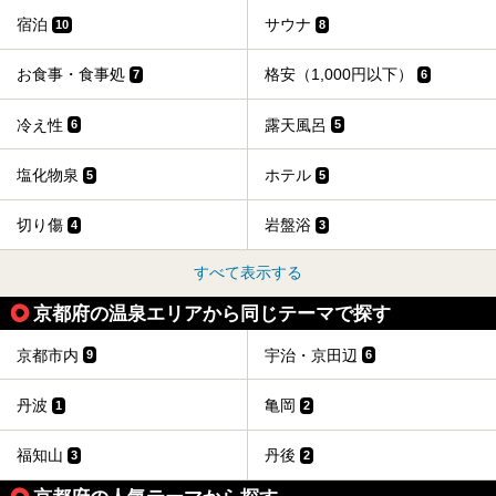
宿泊
サウナ
10
8
お食事・食事処
格安（1,000円以下）
7
6
冷え性
露天風呂
6
5
塩化物泉
ホテル
5
5
切り傷
岩盤浴
4
3
すべて表示する
京都府の温泉エリアから同じテーマで探す
京都市内
宇治・京田辺
9
6
丹波
亀岡
1
2
福知山
丹後
3
2