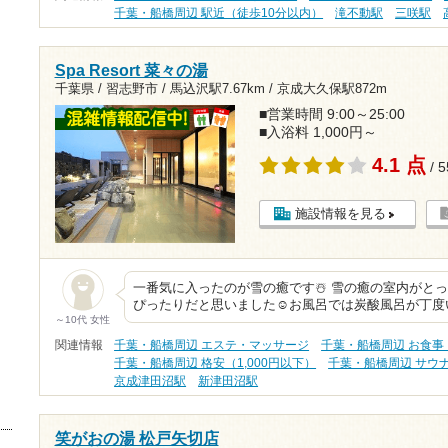
千葉・船橋周辺 駅近（徒歩10分以内）
滝不動駅
三咲駅
Spa Resort 菜々の湯
千葉県 / 習志野市 /
馬込沢駅7.67km
/
京成大久保駅872m
■営業時間 9:00～25:00
■入浴料 1,000円～
4.1 点
/ 
施設情報を見る
一番気に入ったのが雪の癒です☃️ 雪の癒の室内がと
ぴったりだと思いました☺️お風呂では炭酸風呂が丁
～10代 女性
関連情報
千葉・船橋周辺 エステ・マッサージ
千葉・船橋周辺 お食事
千葉・船橋周辺 格安（1,000円以下）
千葉・船橋周辺 サウ
京成津田沼駅
新津田沼駅
笑がおの湯 松戸矢切店