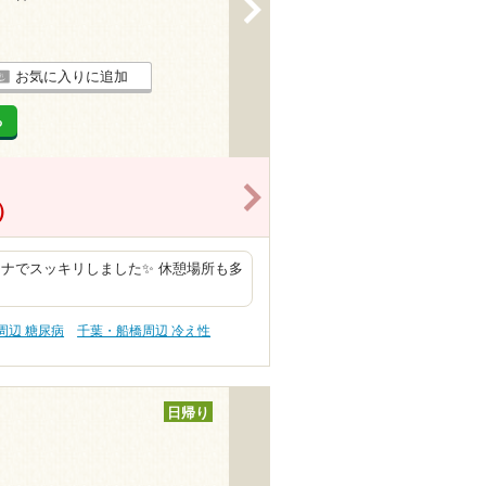
>
お気に入りに追加
る
>
）
ナでスッキリしました✨ 休憩場所も多
周辺 糖尿病
千葉・船橋周辺 冷え性
日帰り