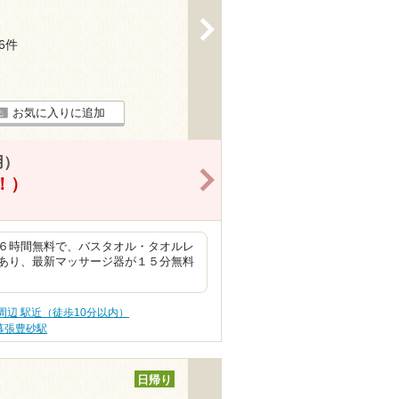
>
16件
お気に入りに追加
用）
>
得！）
６時間無料で、バスタオル・タオルレ
あり、最新マッサージ器が１５分無料
周辺 駅近（徒歩10分以内）
幕張豊砂駅
日帰り