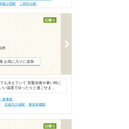
高根公団駅
二和向台駅
日帰り
>
55件
お気に入りに追加
っても冷えていて 岩盤浴後や暑い時に
度いい温度でゆったりと過ごせま…
・食事処
ナ
京成大久保駅
幕張本郷駅
日帰り