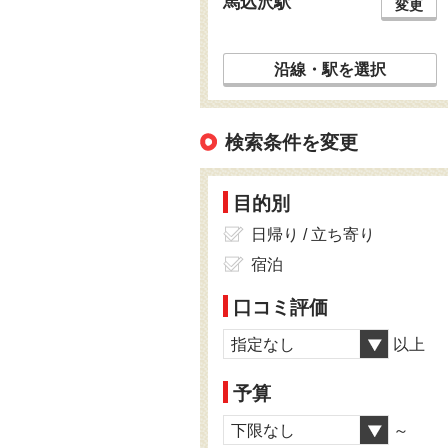
馬込沢駅
変更
沿線・駅を選択
検索条件を変更
目的別
日帰り / 立ち寄り
宿泊
口コミ評価
指定なし
以上
予算
下限なし
～