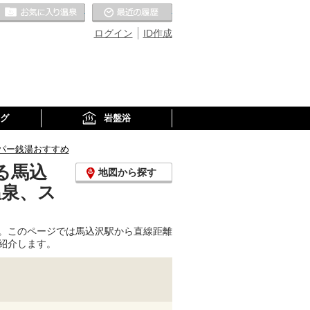
お気に入りの温泉
最近の履歴
ログイン
ID作成
グ
岩盤浴
パー銭湯おすすめ
る馬込
地図から探す
温泉、ス
。このページでは馬込沢駅から直線距離
紹介します。