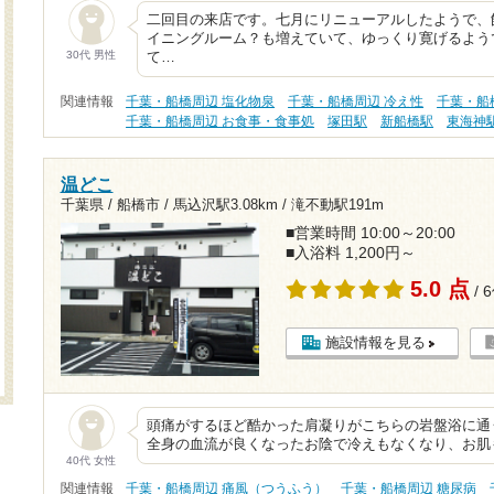
二回目の来店です。七月にリニューアルしたようで、
イニングルーム？も増えていて、ゆっくり寛げるよう
30代 男性
て…
関連情報
千葉・船橋周辺 塩化物泉
千葉・船橋周辺 冷え性
千葉・船
千葉・船橋周辺 お食事・食事処
塚田駅
新船橋駅
東海神
温どこ
千葉県 / 船橋市 /
馬込沢駅3.08km
/
滝不動駅191m
■営業時間 10:00～20:00
■入浴料 1,200円～
5.0 点
/ 
施設情報を見る
頭痛がするほど酷かった肩凝りがこちらの岩盤浴に通
全身の血流が良くなったお陰で冷えもなくなり、お肌
40代 女性
関連情報
千葉・船橋周辺 痛風（つうふう）
千葉・船橋周辺 糖尿病