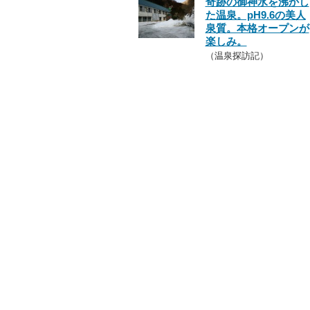
奇跡の御神水を沸かし
た温泉。pH9.6の美人
泉質。本格オープンが
楽しみ。
（温泉探訪記）