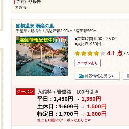
こだわり条件
岩盤浴
船橋温泉 湯楽の里
千葉県 / 船橋市 /
馬込沢駅2.90km
/
塚田駅569m
■営業時間 9:00～25:00
■入浴料 950円～
4.1 点
/ 
クーポンあり
施設情報を見る
入館料＋岩盤浴 100円引き
クーポン
平日：
1,450円
→
1,350円
土休日：
1,600円
→
1,500円
特定日：
1,700円
→
1,600円
他にも1種類のクーポンがあります