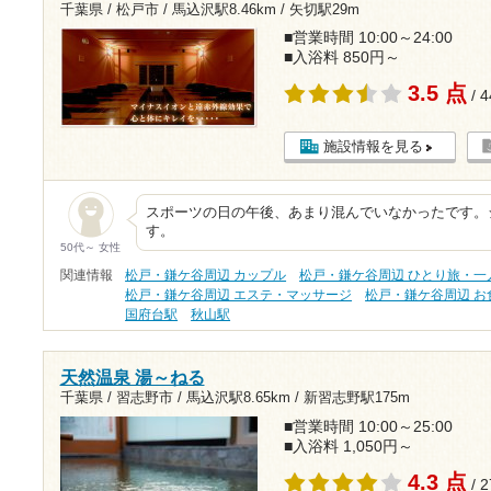
千葉県 / 松戸市 /
馬込沢駅8.46km
/
矢切駅29m
■営業時間 10:00～24:00
■入浴料 850円～
3.5 点
/ 
施設情報を見る
スポーツの日の午後、あまり混んでいなかったです。
す。
50代～ 女性
関連情報
松戸・鎌ケ谷周辺 カップル
松戸・鎌ケ谷周辺 ひとり旅・一
松戸・鎌ケ谷周辺 エステ・マッサージ
松戸・鎌ケ谷周辺 お
国府台駅
秋山駅
天然温泉 湯～ねる
千葉県 / 習志野市 /
馬込沢駅8.65km
/
新習志野駅175m
■営業時間 10:00～25:00
■入浴料 1,050円～
4.3 点
/ 