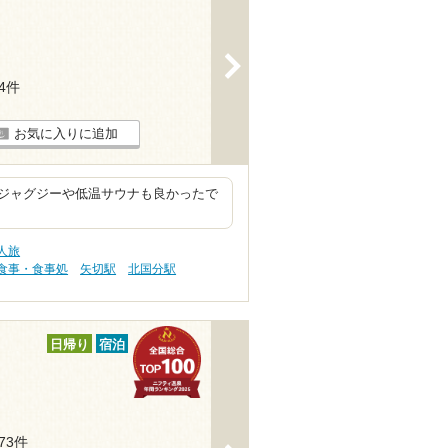
>
44件
お気に入りに追加
ジャグジーや低温サウナも良かったで
人旅
食事・食事処
矢切駅
北国分駅
日帰り
宿泊
273件