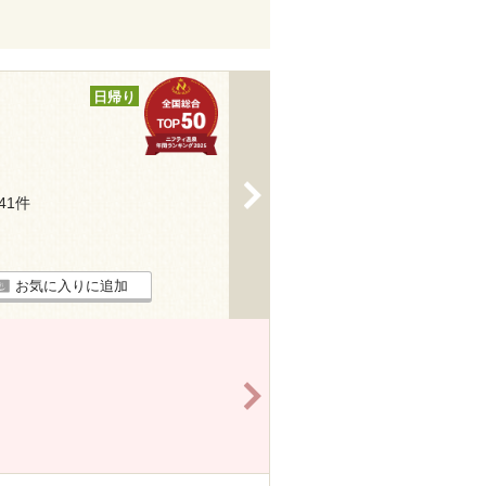
日帰り
>
241件
お気に入りに追加
>