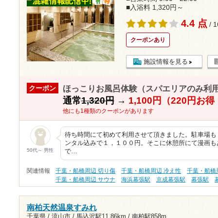
■入浴料 1,320円～
4.4 点
/ 
クーポンあり
施設情報を見る
ほっこりお風呂体験（スパエリアのみ利
クーポン
通常
1,320円
→
1,100円（220円お
他にも1種類のクーポンがあります
待ち時間にて初めて利用させて頂きました。駐車場も
ンタル込みで１，１００円。そこに休憩所にて漫画も
50代～ 男性
で…
関連情報
千葉・船橋周辺 切り傷
千葉・船橋周辺 冷え性
千葉・船橋
千葉・船橋周辺 サウナ
海浜幕張駅
京成幕張駅
幕張駅
南柏天然温泉すみれ
千葉県 / 流山市 /
馬込沢駅11.86km
/
南柏駅858m