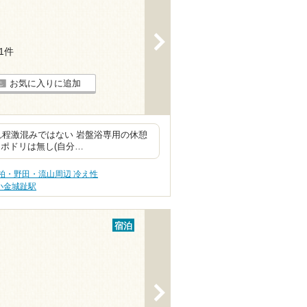
>
91件
お気に入りに追加
れ程激混みではない 岩盤浴専用の休憩
ポドリは無し(自分…
柏・野田・流山周辺 冷え性
小金城趾駅
宿泊
>