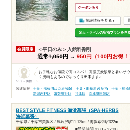
クーポンあり
施設情報を見る
楽天トラベルの宿泊プランを見
＜平日のみ＞入館料割引
会員限定
通常
1,050円
→
950円（100円お得！
お手軽なお値段で高コスパ！ 高濃度炭酸泉と暑いサウ
く漫画もあるのでゆっくり出来ます♪
50代～ 男性
関連情報
千葉・船橋周辺 塩化物泉
千葉・船橋周辺 宿泊
千葉・船橋
新習志野駅
幕張豊砂駅
谷津駅
京成津田沼駅
BEST STYLE FITNESS 海浜幕張（SPA-HERBS
海浜幕張）
千葉県 / 千葉市美浜区 /
馬込沢駅11.12km
/
海浜幕張駅322m
■営業時間 9:00～22:00