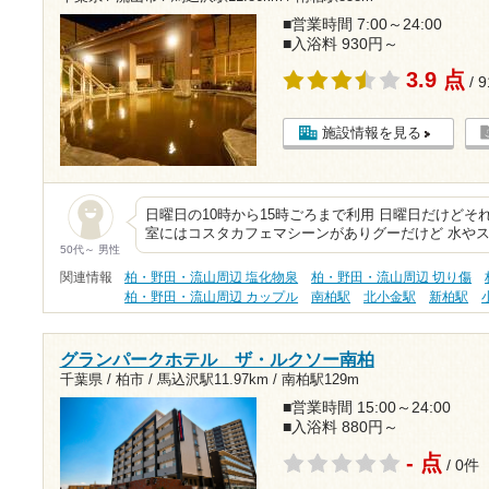
■営業時間 7:00～24:00
■入浴料 930円～
3.9 点
/ 
施設情報を見る
日曜日の10時から15時ごろまで利用 日曜日だけどそ
室にはコスタカフェマシーンがありグーだけど 水やス
50代～ 男性
関連情報
柏・野田・流山周辺 塩化物泉
柏・野田・流山周辺 切り傷
柏・野田・流山周辺 カップル
南柏駅
北小金駅
新柏駅
グランパークホテル ザ・ルクソー南柏
千葉県 / 柏市 /
馬込沢駅11.97km
/
南柏駅129m
■営業時間 15:00～24:00
■入浴料 880円～
- 点
/ 0件