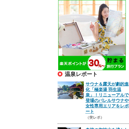
温泉レポート
サウナ＆露天が劇的進
化「極楽湯 羽生温
泉」！リニューアルで
登場のバレルサウナや
女性専用エリアをレポ
ート
（突レポ）