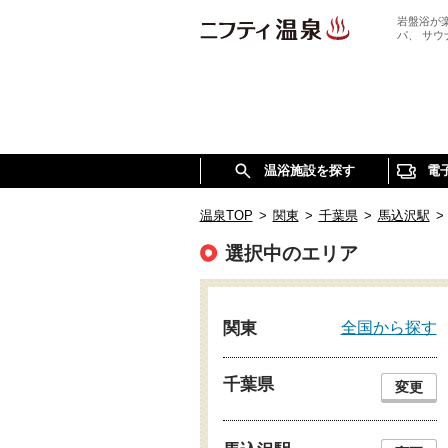
岩盤浴が
パ、 サ
温浴施設を探す
電
温泉TOP
>
関東
>
千葉県
>
馬込沢駅
>
選択中のエリア
全国から探す
関東
千葉県
変更