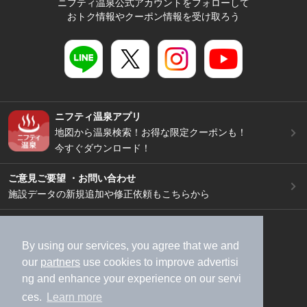
ニフティ温泉公式アカウントをフォローして
おトク情報やクーポン情報を受け取ろう
ニフティ温泉アプリ
地図から温泉検索！お得な限定クーポンも！
今すぐダウンロード！
ご意見ご要望 ・お問い合わせ
施設データの新規追加や修正依頼もこちらから
スマートフォン
/
PC
加盟店募集（資料請求）
広告出稿のご案内
By using our services, you agree that we and
our
partners
use cookies to improve advertisi
利用規約
ライフスタイルMEMBERS+規約
ng and enhance your experience on our servi
特定商取引法に基づく表記
ヘルプ
採用情報
ces.
Learn more
運営会社
個人情報保護ポリシー