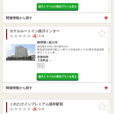
楽天トラベルの宿泊プランを見る
関連情報から探す
ホテルルートイン掛川インター
お気に入
りに追加
-点
/ 0 件
静岡県 / 掛川市
細谷駅6.43km
掛川駅943m
東海道本線掛川駅より車で３分徒歩約１５分/東名高速道路
掛川ＩＣより車…
営業時間
入浴料金 ～
宿泊
楽天トラベルの宿泊プランを見る
関連情報から探す
くれたけインプレミアム袋井駅前
お気に入
りに追加
-点
/ 0 件