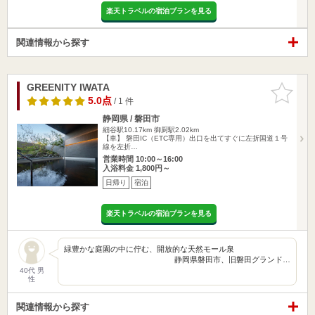
楽天トラベルの宿泊プランを見る
関連情報から探す
GREENITY IWATA
お気に入
りに追加
5.0点
/ 1 件
静岡県 / 磐田市
細谷駅10.17km
御厨駅2.02km
【車】 磐田IC（ETC専用）出口を出てすぐに左折国道１号
線を左折…
営業時間 10:00～16:00
入浴料金 1,800円～
日帰り
宿泊
楽天トラベルの宿泊プランを見る
緑豊かな庭園の中に佇む、開放的な天然モール泉
静岡県磐田市、旧磐田グランド…
40代 男
性
関連情報から探す