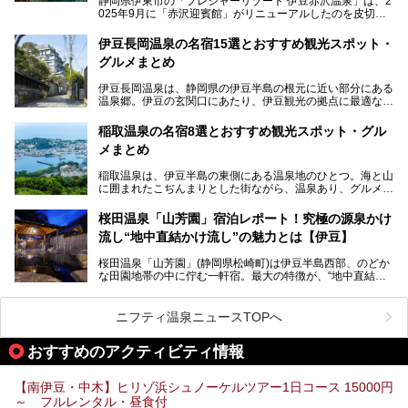
静岡県伊東市の「プレジャーリゾート 伊豆赤沢温泉」は、2
025年9月に「赤沢迎賓館」がリニューアルしたのを皮切り
に、12月には「赤沢温泉ホテル」、「赤沢日帰り温泉
館」、「RED 28 HOTEL」がリニューアル。さらにこのあ
伊豆長岡温泉の名宿15選とおすすめ観光スポット・
とグランピング施設のGRAX EARTH FIELD（グラックスア
グルメまとめ
ースフィールド）、大型屋内アミューズメント施設のPLEA
SURE ARENA（プレジャーアリーナ）がぞくぞくオープン
伊豆長岡温泉は、静岡県の伊豆半島の根元に近い部分にある
予定。
温泉郷。伊豆の玄関口にあたり、伊豆観光の拠点に最適な立
地です。首都圏や名古屋圏からのアクセスが良く、宿泊はも
温泉は海一望の絶景、伊豆の幸満載の食や、全天候型のレジ
ちろん日帰りでも楽しめるのが魅力です。
ャー施設など、現在リニューアルオープンしている施設を中
稲取温泉の名宿8選とおすすめ観光スポット・グル
心に、家族連れでも大人だけでも、おひとりさまでも多彩な
メまとめ
この記事では、伊豆長岡温泉の歴史や魅力、おすすめの宿を
楽しみ方ができる「プレジャーリゾート 伊豆赤沢温泉」を
ピックアップ。周辺の観光・グルメスポットや日帰りで入れ
じっくり紹介します！
稲取温泉は、伊豆半島の東側にある温泉地のひとつ。海と山
る温泉施設も紹介します！
に囲まれたこぢんまりとした街ながら、温泉あり、グルメあ
───
り、見どころも多彩にあり、と魅力たっぷりの場所です。東
提供元：株式会社カトープレジャーグループ【PR】
京からは約2時間30分、直通電車もありアクセスしやすいの
この記事はプレジャーリゾート 伊豆赤沢温泉のPR記事で
桜田温泉「山芳園」宿泊レポート！究極の源泉かけ
もうれしいところ。
す。
流し“地中直結かけ流し”の魅力とは【伊豆】
この記事では、稲取温泉での宿泊におすすめの宿や日帰りで
桜田温泉「山芳園」(静岡県松崎町)は伊豆半島西部、のどか
入れる温泉施設、チェックしたい観光スポットやアクティビ
な田園地帯の中に佇む一軒宿。最大の特徴が、“地中直結か
ティなどを一挙にまとめピックアップ。伊豆稲取温泉を訪れ
け流し”と呼ばれるこの宿独自の湯使い(温泉供給方法)です。
る際の参考にしてくださいね！
地下に眠る源泉を加水・加温・消毒無し、さらには途中過程
で空気にも触れさせることなく浴槽まで提供。「究極の源泉
ニフティ温泉ニュースTOPへ
かけ流し」と言っても決して過言ではありません。
今回、桜田温泉「山芳園」の“温泉”を中心に、その魅力を詳
おすすめのアクティビティ情報
細レポート。また口コミの評判も非常に高い宿であり、客室
や食事も併せて徹底紹介します！
【南伊豆・中木】ヒリゾ浜シュノーケルツアー1日コース 15000円
～ フルレンタル・昼食付