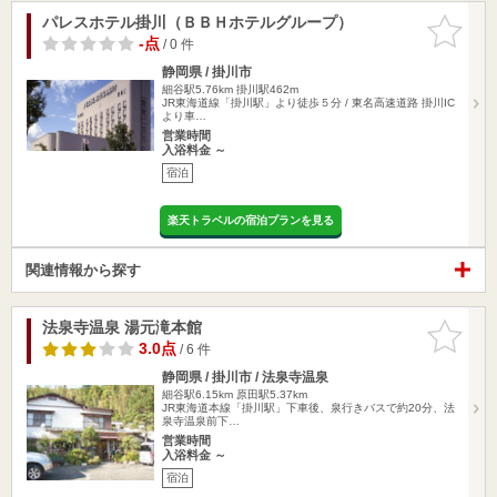
パレスホテル掛川（ＢＢＨホテルグループ）
お気に入
りに追加
-点
/ 0 件
静岡県 / 掛川市
細谷駅5.76km
掛川駅462m
JR東海道線「掛川駅」より徒歩５分 / 東名高速道路 掛川IC
より車…
営業時間
入浴料金 ～
宿泊
楽天トラベルの宿泊プランを見る
関連情報から探す
法泉寺温泉 湯元滝本館
お気に入
りに追加
3.0点
/ 6 件
静岡県 / 掛川市 / 法泉寺温泉
細谷駅6.15km
原田駅5.37km
JR東海道本線「掛川駅」下車後、泉行きバスで約20分、法
泉寺温泉前下…
営業時間
入浴料金 ～
宿泊