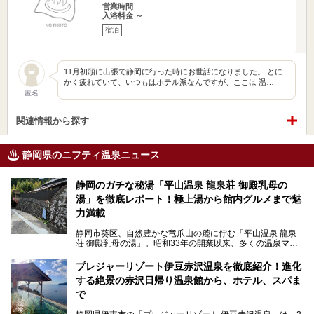
営業時間
入浴料金 ～
宿泊
11月初頭に出張で静岡に行った時にお世話になりました。 とに
かく疲れていて、いつもはホテル派なんですが、ここは 温…
匿名
関連情報から探す
静岡県のニフティ温泉ニュース
静岡のガチな秘湯「平山温泉 龍泉荘 御殿乳母の
湯」を徹底レポート！極上湯から館内グルメまで魅
力満載
静岡市葵区、自然豊かな竜爪山の麓に佇む「平山温泉 龍泉
荘 御殿乳母の湯」。昭和33年の開業以来、多くの温泉マニ
アや地元の方々に愛され続けている、知る人ぞ知る鄙び系の
極上温泉です。お湯はもちろん、実はグルメも揃っているん
プレジャーリゾート伊豆赤沢温泉を徹底紹介！進化
です。多くのファンを持つ、その圧倒的なこだわりと魅力を
する絶景の赤沢日帰り温泉館から、ホテル、スパま
解説します。
で