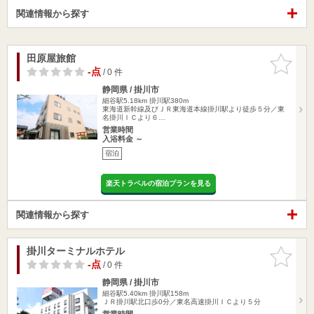
関連情報から探す
田原屋旅館
お気に入
りに追加
-点
/ 0 件
静岡県 / 掛川市
細谷駅5.18km
掛川駅380m
東海道新幹線及びＪＲ東海道本線掛川駅より徒歩５分／東
名掛川ＩＣより６…
営業時間
入浴料金 ～
宿泊
楽天トラベルの宿泊プランを見る
関連情報から探す
掛川ターミナルホテル
お気に入
りに追加
-点
/ 0 件
静岡県 / 掛川市
細谷駅5.40km
掛川駅158m
ＪＲ掛川駅北口歩0分／東名高速掛川ＩＣより５分
営業時間