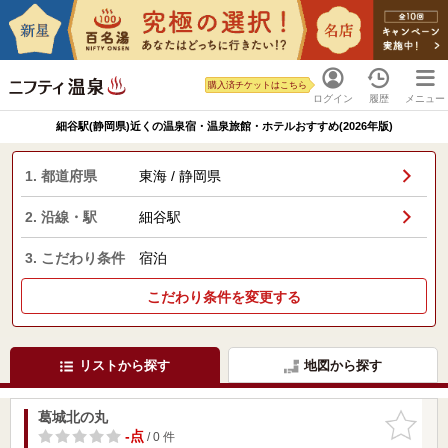
購入済チケットはこちら
ログイン
履歴
メニュー
細谷駅(静岡県)近くの温泉宿・温泉旅館・ホテルおすすめ(2026年版)
1. 都道府県
東海 / 静岡県
2. 沿線・駅
細谷駅
3. こだわり条件
宿泊
こだわり条件を変更する
リストから探す
地図から探す
葛城北の丸
お気に入
りに追加
-点
/ 0 件