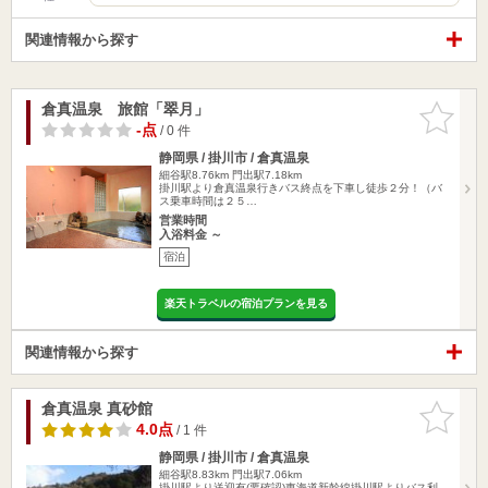
関連情報から探す
倉真温泉 旅館「翠月」
お気に入
りに追加
-点
/ 0 件
静岡県 / 掛川市 / 倉真温泉
細谷駅8.76km
門出駅7.18km
掛川駅より倉真温泉行きバス終点を下車し徒歩２分！（バ
ス乗車時間は２５…
営業時間
入浴料金 ～
宿泊
楽天トラベルの宿泊プランを見る
関連情報から探す
倉真温泉 真砂館
お気に入
りに追加
4.0点
/ 1 件
静岡県 / 掛川市 / 倉真温泉
細谷駅8.83km
門出駅7.06km
掛川駅より送迎有(要確認)東海道新幹線掛川駅よりバス利