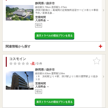
静岡県 / 袋井市
細谷駅3.78km
原田駅1.27km
JR掛川駅南口～葛城間の定期無料送迎サービス有り※事前
予約／新東名森…
営業時間
入浴料金 ～
宿泊
楽天トラベルの宿泊プランを見る
関連情報から探す
コスモイン
お気に入
りに追加
-点
/ 0 件
静岡県 / 袋井市
細谷駅4.63km
愛野駅139m
ＪＲ 浜松駅より４駅、掛川駅より１駅の愛野駅より徒歩
１分
営業時間
入浴料金 ～
宿泊
楽天トラベルの宿泊プランを見る