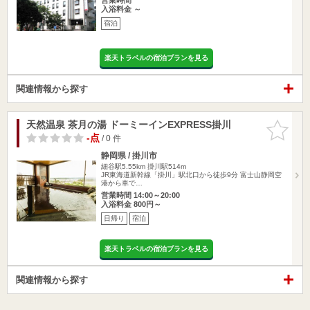
入浴料金 ～
宿泊
楽天トラベルの宿泊プランを見る
関連情報から探す
天然温泉 茶月の湯 ドーミーインEXPRESS掛川
お気に入
りに追加
-点
/ 0 件
静岡県 / 掛川市
細谷駅5.55km
掛川駅514m
JR東海道新幹線「掛川」駅北口から徒歩9分 富士山静岡空
港から車で…
営業時間 14:00～20:00
入浴料金 800円～
日帰り
宿泊
楽天トラベルの宿泊プランを見る
関連情報から探す