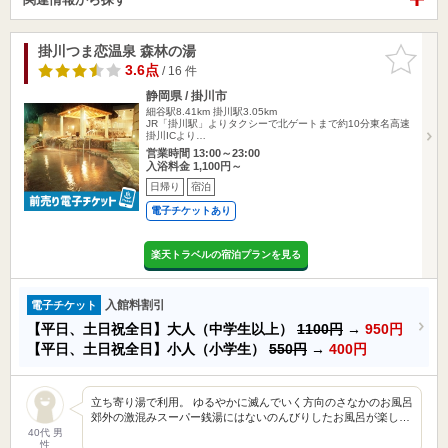
掛川つま恋温泉 森林の湯
お気に入
りに追加
3.6点
/ 16 件
静岡県 / 掛川市
細谷駅8.41km
掛川駅3.05km
JR「掛川駅」よりタクシーで北ゲートまで約10分東名高速
掛川ICより…
営業時間 13:00～23:00
入浴料金 1,100円～
日帰り
宿泊
電子チケットあり
楽天トラベルの宿泊プランを見る
入館料割引
電子チケット
【平日、土日祝全日】大人（中学生以上）
1100円
→
950円
【平日、土日祝全日】小人（小学生）
550円
→
400円
立ち寄り湯で利用。 ゆるやかに滅んでいく方向のさなかのお風呂
郊外の激混みスーパー銭湯にはないのんびりしたお風呂が楽し…
40代 男
性