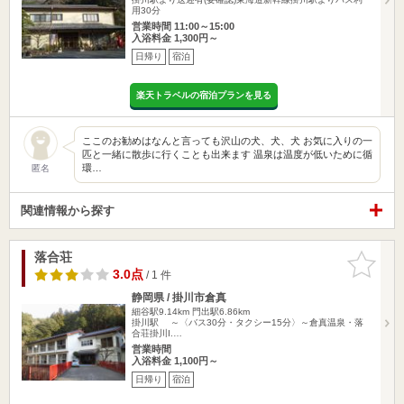
用30分
営業時間 11:00～15:00
入浴料金 1,300円～
日帰り
宿泊
楽天トラベルの宿泊プランを見る
ここのお勧めはなんと言っても沢山の犬、犬、犬 お気に入りの一
匹と一緒に散歩に行くことも出来ます 温泉は温度が低いために循
環…
匿名
関連情報から探す
落合荘
お気に入
りに追加
3.0点
/ 1 件
静岡県 / 掛川市倉真
細谷駅9.14km
門出駅6.86km
掛川駅 ～〈バス30分・タクシー15分〉～倉真温泉・落
合荘掛川I.…
営業時間
入浴料金 1,100円～
日帰り
宿泊