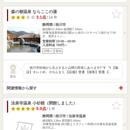
森の都温泉 ならここの湯
お気に入
りに追加
3.1点
/ 14 件
静岡県 / 掛川市
細谷駅10.49km
福用駅7.34km
JR東海道新幹線掛川駅から掛川バスサービス泉行きで30
分、居尻キャン…
営業時間 10:00～20:00
入浴料金 700円～
日帰り
宿泊
掛川市街地から北上すると山間の田舎にあります(*´∀｀*) 【施
設】キレイめ、小ぢんまり 【設備】普通 【接客】普通 【…
匿名
関連情報から探す
法泉寺温泉 小杉館（閉館しました）
お気に入
りに追加
5.0点
/ 1 件
静岡県 / 掛川市 / 法泉寺温泉
細谷駅6.13km
原田駅5.64km
JR東海道本線 掛川駅よりタクシー利用10分東名高速道路
掛川ICよ…