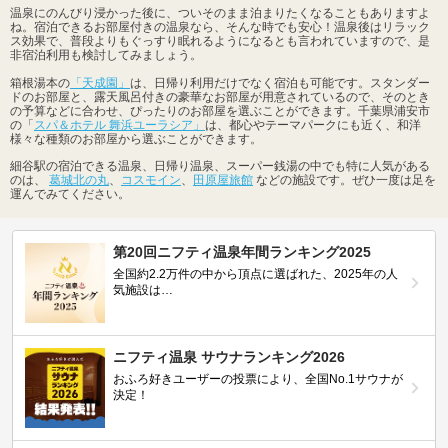
温泉にのんびり浸かった後に、ついそのまま泊まりたくなることもありますよ
ね。宿泊できるお部屋付きの温泉なら、そんな時でも安心！温泉後はリラック
ス効果で、普段よりもぐっすり眠れるようになるとも言われていますので、是
非宿泊利用も検討してみましょう。
箱根湯本の
「天成園」
は、日帰り利用だけでなく宿泊も可能です。スタンダー
ドのお部屋と、露天風呂付きの豪華なお部屋が用意されているので、そのとき
の予算などに合わせ、ぴったりのお部屋を選ぶことができます。千葉県浦安市
の「
スパ＆ホテル 舞浜ユーラシア」
は、都心やテーマパークにも近く、和洋
様々な種類のお部屋から選ぶことができます。
細谷駅の宿泊できる温泉、日帰り温泉、スーパー銭湯の中でも特に人気がある
のは、
葛城北の丸
、
コスモイン
、
田原屋旅館
などの施設です。ぜひ一度は足を
運んでみてください。
第20回ニフティ温泉年間ランキング2025
全国約2.2万件の中から頂点に選ばれた、2025年の人
気施設は…
ニフティ温泉 サウナランキング2026
おふろ好きユーザーの投票により、全国No.1サウナが
決定！