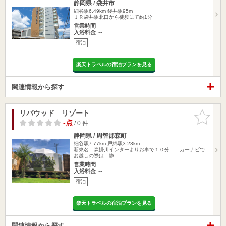
静岡県 / 袋井市
細谷駅6.49km
袋井駅95m
ＪＲ袋井駅北口から徒歩にて約1分
営業時間
入浴料金 ～
宿泊
楽天トラベルの宿泊プランを見る
関連情報から探す
リバウッド リゾート
お気に入
りに追加
-点
/ 0 件
静岡県 / 周智郡森町
細谷駅7.77km
戸綿駅3.23km
新東名 森掛川インターよりお車で１０分 カーナビで
お越しの際は 静…
営業時間
入浴料金 ～
宿泊
楽天トラベルの宿泊プランを見る
関連情報から探す