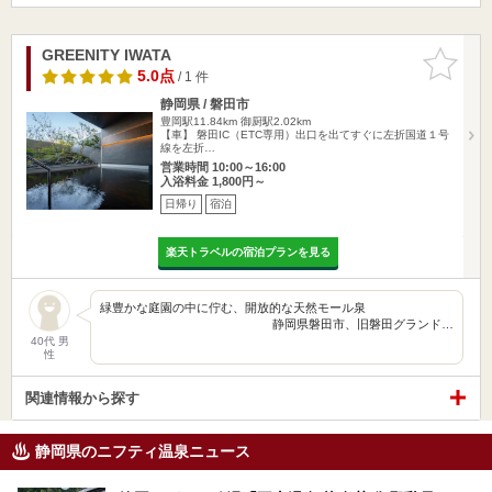
GREENITY IWATA
お気に入
りに追加
5.0点
/ 1 件
静岡県 / 磐田市
豊岡駅11.84km
御厨駅2.02km
【車】 磐田IC（ETC専用）出口を出てすぐに左折国道１号
線を左折…
営業時間 10:00～16:00
入浴料金 1,800円～
日帰り
宿泊
楽天トラベルの宿泊プランを見る
緑豊かな庭園の中に佇む、開放的な天然モール泉
静岡県磐田市、旧磐田グランド…
40代 男
性
関連情報から探す
静岡県のニフティ温泉ニュース