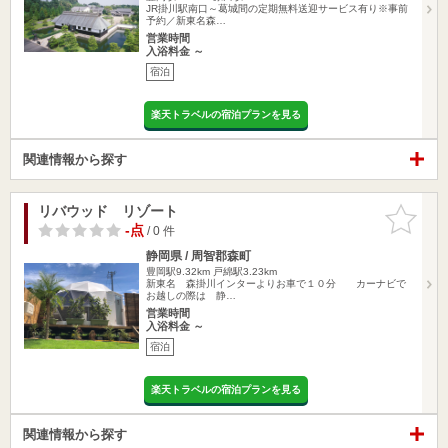
JR掛川駅南口～葛城間の定期無料送迎サービス有り※事前
予約／新東名森…
営業時間
入浴料金 ～
宿泊
楽天トラベルの宿泊プランを見る
関連情報から探す
リバウッド リゾート
お気に入
りに追加
-点
/ 0 件
静岡県 / 周智郡森町
豊岡駅9.32km
戸綿駅3.23km
新東名 森掛川インターよりお車で１０分 カーナビで
お越しの際は 静…
営業時間
入浴料金 ～
宿泊
楽天トラベルの宿泊プランを見る
関連情報から探す