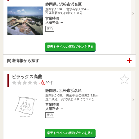
静岡県 / 浜松市浜名区
豊岡駅4.59km
岩水寺駅1.35km
西鹿島駅からお車で１０分
営業時間
入浴料金 ～
宿泊
楽天トラベルの宿泊プランを見る
関連情報から探す
ビラックス高薗
お気に入
りに追加
-点
/ 0 件
静岡県 / 浜松市浜名区
豊岡駅5.68km
美薗中央公園駅2.72km
遠州鉄道 浜北駅より車にて１０分
営業時間
入浴料金 ～
宿泊
楽天トラベルの宿泊プランを見る