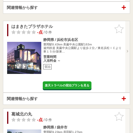
関連情報から探す
はまきたプラザホテル
お気に入
りに追加
-点
/ 0 件
静岡県 / 浜松市浜名区
豊岡駅6.43km
美薗中央公園駅163m
遠州鉄道 美薗中央公園駅より徒歩２分／東名浜松ＩＣより
車１５分/新東…
営業時間
入浴料金 ～
宿泊
楽天トラベルの宿泊プランを見る
関連情報から探す
葛城北の丸
お気に入
りに追加
-点
/ 0 件
静岡県 / 袋井市
豊岡駅9.23km
原田駅1.27km