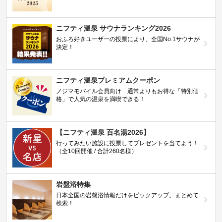
ニフティ温泉 サウナランキング2026
おふろ好きユーザーの投票により、全国No.1サウナが
決定！
ニフティ温泉プレミアムクーポン
ノジマモバイル会員向け 通常よりもお得な「特別価
格」で人気の温泉を満喫できる！
【ニフティ温泉 百名湯2026】
行ってみたい施設に投票してプレゼントを当てよう！
（全10回開催 / 合計260名様）
岩盤浴特集
日本全国の岩盤浴情報だけをピックアップ。まとめて
検索！