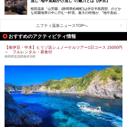
流し“地中直結かけ流し”の魅力とは【伊豆】
この記事では、稲取温泉での宿泊におすすめの宿や日帰りで
桜田温泉「山芳園」(静岡県松崎町)は伊豆半島西部、のどか
入れる温泉施設、チェックしたい観光スポットやアクティビ
な田園地帯の中に佇む一軒宿。最大の特徴が、“地中直結か
ティなどを一挙にまとめピックアップ。伊豆稲取温泉を訪れ
け流し”と呼ばれるこの宿独自の湯使い(温泉供給方法)です。
る際の参考にしてくださいね！
地下に眠る源泉を加水・加温・消毒無し、さらには途中過程
で空気にも触れさせることなく浴槽まで提供。「究極の源泉
ニフティ温泉ニュースTOPへ
かけ流し」と言っても決して過言ではありません。
今回、桜田温泉「山芳園」の“温泉”を中心に、その魅力を詳
おすすめのアクティビティ情報
細レポート。また口コミの評判も非常に高い宿であり、客室
や食事も併せて徹底紹介します！
【南伊豆・中木】ヒリゾ浜シュノーケルツアー1日コース 15000円
～ フルレンタル・昼食付
静岡県賀茂郡南伊豆町