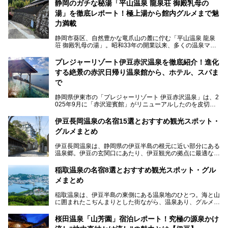
静岡のガチな秘湯「平山温泉 龍泉荘 御殿乳母の
湯」を徹底レポート！極上湯から館内グルメまで魅
力満載
静岡市葵区、自然豊かな竜爪山の麓に佇む「平山温泉 龍泉
荘 御殿乳母の湯」。昭和33年の開業以来、多くの温泉マニ
アや地元の方々に愛され続けている、知る人ぞ知る鄙び系の
極上温泉です。お湯はもちろん、実はグルメも揃っているん
プレジャーリゾート伊豆赤沢温泉を徹底紹介！進化
です。多くのファンを持つ、その圧倒的なこだわりと魅力を
する絶景の赤沢日帰り温泉館から、ホテル、スパま
解説します。
で
静岡県伊東市の「プレジャーリゾート 伊豆赤沢温泉」は、2
025年9月に「赤沢迎賓館」がリニューアルしたのを皮切り
に、12月には「赤沢温泉ホテル」、「赤沢日帰り温泉
館」、「RED 28 HOTEL」がリニューアル。さらにこのあ
伊豆長岡温泉の名宿15選とおすすめ観光スポット・
とグランピング施設のGRAX EARTH FIELD（グラックスア
グルメまとめ
ースフィールド）、大型屋内アミューズメント施設のPLEA
SURE ARENA（プレジャーアリーナ）がぞくぞくオープン
伊豆長岡温泉は、静岡県の伊豆半島の根元に近い部分にある
予定。
温泉郷。伊豆の玄関口にあたり、伊豆観光の拠点に最適な立
地です。首都圏や名古屋圏からのアクセスが良く、宿泊はも
温泉は海一望の絶景、伊豆の幸満載の食や、全天候型のレジ
ちろん日帰りでも楽しめるのが魅力です。
ャー施設など、現在リニューアルオープンしている施設を中
稲取温泉の名宿8選とおすすめ観光スポット・グル
心に、家族連れでも大人だけでも、おひとりさまでも多彩な
メまとめ
この記事では、伊豆長岡温泉の歴史や魅力、おすすめの宿を
楽しみ方ができる「プレジャーリゾート 伊豆赤沢温泉」を
ピックアップ。周辺の観光・グルメスポットや日帰りで入れ
じっくり紹介します！
稲取温泉は、伊豆半島の東側にある温泉地のひとつ。海と山
る温泉施設も紹介します！
に囲まれたこぢんまりとした街ながら、温泉あり、グルメあ
───
り、見どころも多彩にあり、と魅力たっぷりの場所です。東
提供元：株式会社カトープレジャーグループ【PR】
京からは約2時間30分、直通電車もありアクセスしやすいの
この記事はプレジャーリゾート 伊豆赤沢温泉のPR記事で
桜田温泉「山芳園」宿泊レポート！究極の源泉かけ
もうれしいところ。
す。