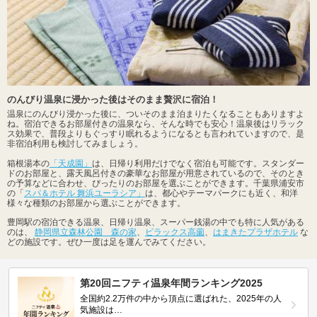
のんびり温泉に浸かった後はそのまま贅沢に宿泊！
温泉にのんびり浸かった後に、ついそのまま泊まりたくなることもありますよ
ね。宿泊できるお部屋付きの温泉なら、そんな時でも安心！温泉後はリラック
ス効果で、普段よりもぐっすり眠れるようになるとも言われていますので、是
非宿泊利用も検討してみましょう。
箱根湯本の
「天成園」
は、日帰り利用だけでなく宿泊も可能です。スタンダー
ドのお部屋と、露天風呂付きの豪華なお部屋が用意されているので、そのとき
の予算などに合わせ、ぴったりのお部屋を選ぶことができます。千葉県浦安市
の「
スパ＆ホテル 舞浜ユーラシア」
は、都心やテーマパークにも近く、和洋
様々な種類のお部屋から選ぶことができます。
豊岡駅の宿泊できる温泉、日帰り温泉、スーパー銭湯の中でも特に人気がある
のは、
静岡県立森林公園 森の家
、
ビラックス高薗
、
はまきたプラザホテル
な
どの施設です。ぜひ一度は足を運んでみてください。
第20回ニフティ温泉年間ランキング2025
全国約2.2万件の中から頂点に選ばれた、2025年の人
気施設は…