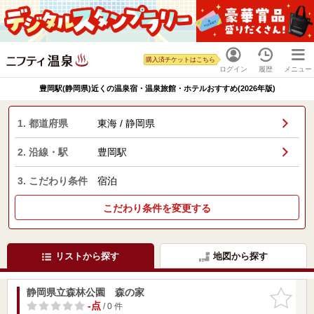
購入済チケットはこちら
ログイン
履歴
メニュー
豊岡駅(静岡県)近くの温泉宿・温泉旅館・ホテルおすすめ(2026年版)
1. 都道府県
東海 / 静岡県
2. 沿線・駅
豊岡駅
3. こだわり条件
宿泊
こだわり条件を変更する
リストから探す
地図から探す
静岡県立森林公園 森の家
お気に入
りに追加
-点
/ 0 件