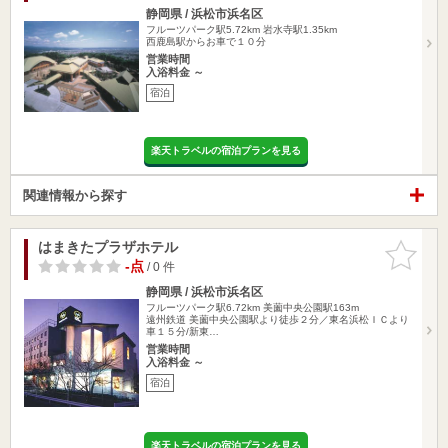
静岡県 / 浜松市浜名区
フルーツパーク駅5.72km
岩水寺駅1.35km
西鹿島駅からお車で１０分
営業時間
入浴料金 ～
宿泊
楽天トラベルの宿泊プランを見る
関連情報から探す
はまきたプラザホテル
お気に入
りに追加
-点
/ 0 件
静岡県 / 浜松市浜名区
フルーツパーク駅6.72km
美薗中央公園駅163m
遠州鉄道 美薗中央公園駅より徒歩２分／東名浜松ＩＣより
車１５分/新東…
営業時間
入浴料金 ～
宿泊
楽天トラベルの宿泊プランを見る