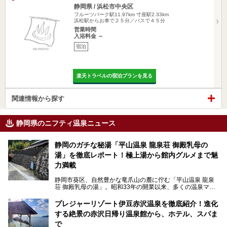
静岡県 / 浜松市中央区
フルーツパーク駅11.97km
寸座駅2.33km
浜松駅からお車で２５分／バスで４５分
営業時間
入浴料金 ～
宿泊
楽天トラベルの宿泊プランを見る
関連情報から探す
静岡県のニフティ温泉ニュース
静岡のガチな秘湯「平山温泉 龍泉荘 御殿乳母の
湯」を徹底レポート！極上湯から館内グルメまで魅
力満載
静岡市葵区、自然豊かな竜爪山の麓に佇む「平山温泉 龍泉
荘 御殿乳母の湯」。昭和33年の開業以来、多くの温泉マニ
アや地元の方々に愛され続けている、知る人ぞ知る鄙び系の
極上温泉です。お湯はもちろん、実はグルメも揃っているん
プレジャーリゾート伊豆赤沢温泉を徹底紹介！進化
です。多くのファンを持つ、その圧倒的なこだわりと魅力を
する絶景の赤沢日帰り温泉館から、ホテル、スパま
解説します。
で