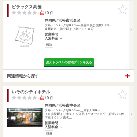
ビラックス高薗
お気に入
りに追加
-点
/ 0 件
静岡県 / 浜松市浜名区
フルーツパーク駅9.26km
美薗中央公園駅2.72km
遠州鉄道 浜北駅より車にて１０分
営業時間
入浴料金 ～
宿泊
楽天トラベルの宿泊プランを見る
関連情報から探す
いそのシティホテル
お気に入
りに追加
-点
/ 0 件
静岡県 / 浜松市中央区
フルーツパーク駅9.34km
上島駅1.90km
ＪＲ浜松駅より車で１５分又はバスで２０分（萩丘バス停
下車すぐ）／東名…
営業時間
入浴料金 ～
宿泊