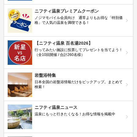
ニフティ温泉プレミアムクーポン
ノジマモバイル会員向け 通常よりもお得な「特別価
格」で人気の温泉を満喫できる！
【ニフティ温泉 百名湯2026】
行ってみたい施設に投票してプレゼントを当てよう！
（全10回開催 / 合計260名様）
岩盤浴特集
日本全国の岩盤浴情報だけをピックアップ。まとめて
検索！
ニフティ温泉ニュース
温泉にもっと行きたくなる！お得な情報を掲載中