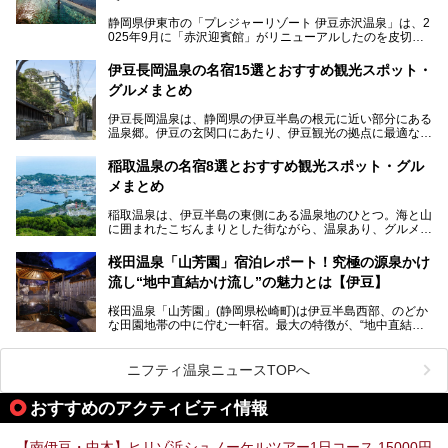
静岡県伊東市の「プレジャーリゾート 伊豆赤沢温泉」は、2
025年9月に「赤沢迎賓館」がリニューアルしたのを皮切り
に、12月には「赤沢温泉ホテル」、「赤沢日帰り温泉
館」、「RED 28 HOTEL」がリニューアル。さらにこのあ
伊豆長岡温泉の名宿15選とおすすめ観光スポット・
とグランピング施設のGRAX EARTH FIELD（グラックスア
グルメまとめ
ースフィールド）、大型屋内アミューズメント施設のPLEA
SURE ARENA（プレジャーアリーナ）がぞくぞくオープン
伊豆長岡温泉は、静岡県の伊豆半島の根元に近い部分にある
予定。
温泉郷。伊豆の玄関口にあたり、伊豆観光の拠点に最適な立
地です。首都圏や名古屋圏からのアクセスが良く、宿泊はも
温泉は海一望の絶景、伊豆の幸満載の食や、全天候型のレジ
ちろん日帰りでも楽しめるのが魅力です。
ャー施設など、現在リニューアルオープンしている施設を中
稲取温泉の名宿8選とおすすめ観光スポット・グル
心に、家族連れでも大人だけでも、おひとりさまでも多彩な
メまとめ
この記事では、伊豆長岡温泉の歴史や魅力、おすすめの宿を
楽しみ方ができる「プレジャーリゾート 伊豆赤沢温泉」を
ピックアップ。周辺の観光・グルメスポットや日帰りで入れ
じっくり紹介します！
稲取温泉は、伊豆半島の東側にある温泉地のひとつ。海と山
る温泉施設も紹介します！
に囲まれたこぢんまりとした街ながら、温泉あり、グルメあ
───
り、見どころも多彩にあり、と魅力たっぷりの場所です。東
提供元：株式会社カトープレジャーグループ【PR】
京からは約2時間30分、直通電車もありアクセスしやすいの
この記事はプレジャーリゾート 伊豆赤沢温泉のPR記事で
桜田温泉「山芳園」宿泊レポート！究極の源泉かけ
もうれしいところ。
す。
流し“地中直結かけ流し”の魅力とは【伊豆】
この記事では、稲取温泉での宿泊におすすめの宿や日帰りで
桜田温泉「山芳園」(静岡県松崎町)は伊豆半島西部、のどか
入れる温泉施設、チェックしたい観光スポットやアクティビ
な田園地帯の中に佇む一軒宿。最大の特徴が、“地中直結か
ティなどを一挙にまとめピックアップ。伊豆稲取温泉を訪れ
け流し”と呼ばれるこの宿独自の湯使い(温泉供給方法)です。
る際の参考にしてくださいね！
地下に眠る源泉を加水・加温・消毒無し、さらには途中過程
で空気にも触れさせることなく浴槽まで提供。「究極の源泉
ニフティ温泉ニュースTOPへ
かけ流し」と言っても決して過言ではありません。
今回、桜田温泉「山芳園」の“温泉”を中心に、その魅力を詳
おすすめのアクティビティ情報
細レポート。また口コミの評判も非常に高い宿であり、客室
や食事も併せて徹底紹介します！
【南伊豆・中木】ヒリゾ浜シュノーケルツアー1日コース 15000円