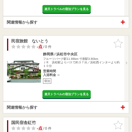
楽天トラベルの宿泊プランを見る
関連情報から探す
民宿旅館 ないとう
お気に入
りに追加
-点
/ 0 件
静岡県 / 浜松市中央区
フルーツパーク駅11.88km
寸座駅3.80km
ＪＲ 浜松駅よりバスで約３７分／浜松西インターより約
１０分
営業時間
入浴料金 ～
宿泊
楽天トラベルの宿泊プランを見る
関連情報から探す
国民宿舎紅竹
お気に入
りに追加
-点
/ 0 件