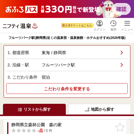
購入済チケットはこちら
ログイン
履歴
メニュー
フルーツパーク駅(静岡県)近くの温泉宿・温泉旅館・ホテルおすすめ(2026年版)
1. 都道府県
東海 / 静岡県
2. 沿線・駅
フルーツパーク駅
3. こだわり条件
宿泊
こだわり条件を変更する
リストから探す
地図から探す
静岡県立森林公園 森の家
お気に入
りに追加
-点
/ 0 件