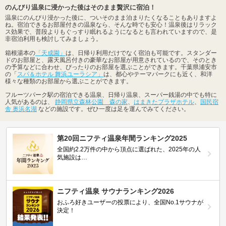
のんびり温泉に浸かった後はそのまま贅沢に宿泊！
温泉にのんびり浸かった後に、ついそのまま泊まりたくなることもありますよ
ね。宿泊できるお部屋付きの温泉なら、そんな時でも安心！温泉後はリラック
ス効果で、普段よりもぐっすり眠れるようになるとも言われていますので、是
非宿泊利用も検討してみましょう。
箱根湯本の
「天成園」
は、日帰り利用だけでなく宿泊も可能です。スタンダー
ドのお部屋と、露天風呂付きの豪華なお部屋が用意されているので、そのとき
の予算などに合わせ、ぴったりのお部屋を選ぶことができます。千葉県浦安市
の「
スパ＆ホテル 舞浜ユーラシア」
は、都心やテーマパークにも近く、和洋
様々な種類のお部屋から選ぶことができます。
フルーツパーク駅の宿泊できる温泉、日帰り温泉、スーパー銭湯の中でも特に
人気があるのは、
静岡県立森林公園 森の家
、
はまきたプラザホテル
、
国民宿
舎 奥浜名湖
などの施設です。ぜひ一度は足を運んでみてください。
第20回ニフティ温泉年間ランキング2025
全国約2.2万件の中から頂点に選ばれた、2025年の人
気施設は…
ニフティ温泉 サウナランキング2026
おふろ好きユーザーの投票により、全国No.1サウナが
決定！