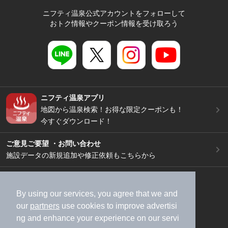
ニフティ温泉公式アカウントをフォローして
おトク情報やクーポン情報を受け取ろう
ニフティ温泉アプリ
地図から温泉検索！お得な限定クーポンも！
今すぐダウンロード！
ご意見ご要望 ・お問い合わせ
施設データの新規追加や修正依頼もこちらから
スマートフォン
/
PC
加盟店募集（資料請求）
広告出稿のご案内
By using our services, you agree that we and
our
partners
use cookies to improve advertisi
利用規約
ライフスタイルMEMBERS+規約
ng and enhance your experience on our servi
特定商取引法に基づく表記
ヘルプ
採用情報