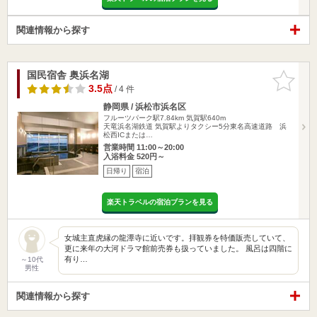
関連情報から探す
国民宿舎 奥浜名湖
お気に入
りに追加
3.5点
/ 4 件
静岡県 / 浜松市浜名区
フルーツパーク駅7.84km
気賀駅640m
天竜浜名湖鉄道 気賀駅よりタクシー5分東名高速道路 浜
松西ICまたは…
営業時間 11:00～20:00
入浴料金 520円～
日帰り
宿泊
楽天トラベルの宿泊プランを見る
女城主直虎縁の龍潭寺に近いです。拝観券を特価販売していて、
更に来年の大河ドラマ館前売券も扱っていました。 風呂は四階に
有り…
～10代
男性
関連情報から探す