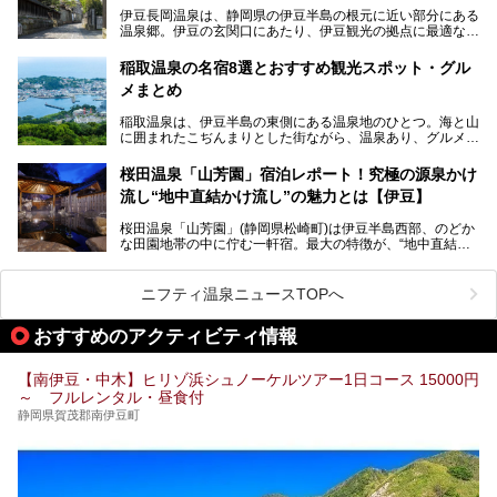
SURE ARENA（プレジャーアリーナ）がぞくぞくオープン
伊豆長岡温泉は、静岡県の伊豆半島の根元に近い部分にある
予定。
温泉郷。伊豆の玄関口にあたり、伊豆観光の拠点に最適な立
地です。首都圏や名古屋圏からのアクセスが良く、宿泊はも
温泉は海一望の絶景、伊豆の幸満載の食や、全天候型のレジ
ちろん日帰りでも楽しめるのが魅力です。
ャー施設など、現在リニューアルオープンしている施設を中
稲取温泉の名宿8選とおすすめ観光スポット・グル
心に、家族連れでも大人だけでも、おひとりさまでも多彩な
メまとめ
この記事では、伊豆長岡温泉の歴史や魅力、おすすめの宿を
楽しみ方ができる「プレジャーリゾート 伊豆赤沢温泉」を
ピックアップ。周辺の観光・グルメスポットや日帰りで入れ
じっくり紹介します！
稲取温泉は、伊豆半島の東側にある温泉地のひとつ。海と山
る温泉施設も紹介します！
に囲まれたこぢんまりとした街ながら、温泉あり、グルメあ
───
り、見どころも多彩にあり、と魅力たっぷりの場所です。東
提供元：株式会社カトープレジャーグループ【PR】
京からは約2時間30分、直通電車もありアクセスしやすいの
この記事はプレジャーリゾート 伊豆赤沢温泉のPR記事で
桜田温泉「山芳園」宿泊レポート！究極の源泉かけ
もうれしいところ。
す。
流し“地中直結かけ流し”の魅力とは【伊豆】
この記事では、稲取温泉での宿泊におすすめの宿や日帰りで
桜田温泉「山芳園」(静岡県松崎町)は伊豆半島西部、のどか
入れる温泉施設、チェックしたい観光スポットやアクティビ
な田園地帯の中に佇む一軒宿。最大の特徴が、“地中直結か
ティなどを一挙にまとめピックアップ。伊豆稲取温泉を訪れ
け流し”と呼ばれるこの宿独自の湯使い(温泉供給方法)です。
る際の参考にしてくださいね！
地下に眠る源泉を加水・加温・消毒無し、さらには途中過程
で空気にも触れさせることなく浴槽まで提供。「究極の源泉
ニフティ温泉ニュースTOPへ
かけ流し」と言っても決して過言ではありません。
今回、桜田温泉「山芳園」の“温泉”を中心に、その魅力を詳
おすすめのアクティビティ情報
細レポート。また口コミの評判も非常に高い宿であり、客室
や食事も併せて徹底紹介します！
【南伊豆・中木】ヒリゾ浜シュノーケルツアー1日コース 15000円
～ フルレンタル・昼食付
静岡県賀茂郡南伊豆町