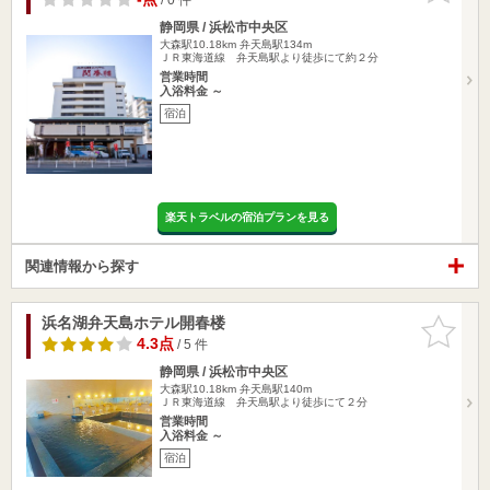
静岡県 / 浜松市中央区
大森駅10.18km
弁天島駅134m
ＪＲ東海道線 弁天島駅より徒歩にて約２分
営業時間
入浴料金 ～
宿泊
楽天トラベルの宿泊プランを見る
関連情報から探す
浜名湖弁天島ホテル開春楼
お気に入
りに追加
4.3点
/ 5 件
静岡県 / 浜松市中央区
大森駅10.18km
弁天島駅140m
ＪＲ東海道線 弁天島駅より徒歩にて２分
営業時間
入浴料金 ～
宿泊