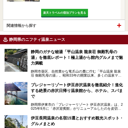
楽天トラベルの宿泊プランを見る
関連情報から探す
静岡県のニフティ温泉ニュース
静岡のガチな秘湯「平山温泉 龍泉荘 御殿乳母の
湯」を徹底レポート！極上湯から館内グルメまで魅
力満載
静岡市葵区、自然豊かな竜爪山の麓に佇む「平山温泉 龍泉
荘 御殿乳母の湯」。昭和33年の開業以来、多くの温泉マニ
アや地元の方々に愛され続けている、知る人ぞ知る鄙び系の
極上温泉です。お湯はもちろん、実はグルメも揃っているん
プレジャーリゾート伊豆赤沢温泉を徹底紹介！進化
です。多くのファンを持つ、その圧倒的なこだわりと魅力を
する絶景の赤沢日帰り温泉館から、ホテル、スパま
解説します。
で
静岡県伊東市の「プレジャーリゾート 伊豆赤沢温泉」は、2
025年9月に「赤沢迎賓館」がリニューアルしたのを皮切り
に、12月には「赤沢温泉ホテル」、「赤沢日帰り温泉
館」、「RED 28 HOTEL」がリニューアル。さらにこのあ
伊豆長岡温泉の名宿15選とおすすめ観光スポット・
とグランピング施設のGRAX EARTH FIELD（グラックスア
グルメまとめ
ースフィールド）、大型屋内アミューズメント施設のPLEA