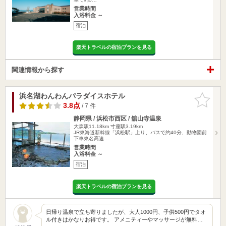
営業時間
入浴料金 ～
宿泊
楽天トラベルの宿泊プランを見る
関連情報から探す
浜名湖わんわんパラダイスホテル
お気に入
りに追加
3.8点
/ 7 件
静岡県 / 浜松市西区 / 舘山寺温泉
大森駅11.18km
寸座駅3.19km
JR東海道新幹線「浜松駅」上り、バスで約40分、動物園前
下車東名高速…
営業時間
入浴料金 ～
宿泊
楽天トラベルの宿泊プランを見る
日帰り温泉で立ち寄りましたが、大人1000円、子供500円でタオ
ル付きはかなりお得です。 アメニティーやマッサージが無料…