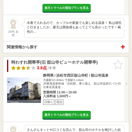
楽天トラベルの宿泊プランを見る
水着で入れるので、カップルや家族でも楽しめる温泉！ 私は彼氏
と行きましたが、露天は開放感もあってとても良かったです！褐
色の…
20代 女
性
関連情報から探す
時わすれ開華亭(旧 舘山寺ビューホテル開華亭)
お気に入
りに追加
3.8点
/ 8 件
静岡県 / 浜松市西区舘山寺町 / 舘山寺温泉
大森駅10.40km
寸座駅3.14km
JR東海道新幹線「浜松駅」乗り換え、舘山寺温泉行バス45
分東名高速道…
営業時間 11:00～15:00
入浴料金 1,500円～
日帰り
宿泊
楽天トラベルの宿泊プランを見る
さんざんネットや口コミを読んで、舘山寺のホテルを検討した結