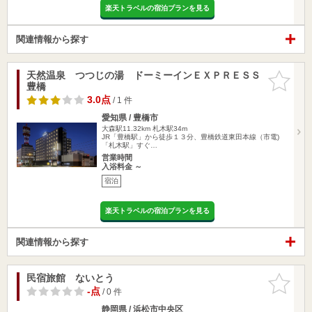
楽天トラベルの宿泊プランを見る
関連情報から探す
天然温泉 つつじの湯 ドーミーインＥＸＰＲＥＳＳ
お気に入
豊橋
りに追加
3.0点
/ 1 件
愛知県 / 豊橋市
大森駅11.32km
札木駅34m
JR「豊橋駅」から徒歩１３分、豊橋鉄道東田本線（市電)
「札木駅」すぐ…
営業時間
入浴料金 ～
宿泊
楽天トラベルの宿泊プランを見る
関連情報から探す
民宿旅館 ないとう
お気に入
りに追加
-点
/ 0 件
静岡県 / 浜松市中央区