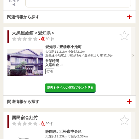
40代 男
性
関連情報から探す
大黒屋旅館＜愛知県＞
お気に入
りに追加
-点
/ 0 件
愛知県 / 豊橋市小池町
大森駅11.21km
小池駅210m
渥美線小池駅より徒歩3分／豊橋駅より車で10分
営業時間
入浴料金 ～
宿泊
楽天トラベルの宿泊プランを見る
関連情報から探す
国民宿舎紅竹
お気に入
りに追加
-点
/ 0 件
静岡県 / 浜松市中央区
大森駅11.23km
寸座駅2.33km