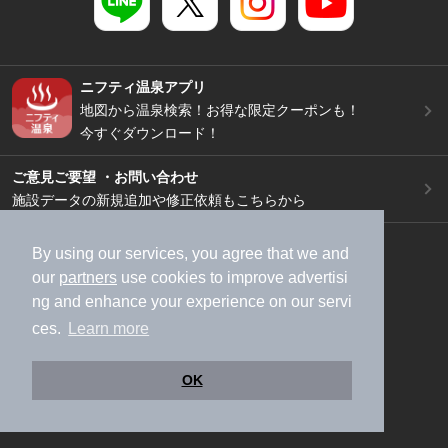
ニフティ温泉アプリ
地図から温泉検索！お得な限定クーポンも！
今すぐダウンロード！
ご意見ご要望 ・お問い合わせ
施設データの新規追加や修正依頼もこちらから
スマートフォン
/
PC
By using our services, you agree that we and
加盟店募集（資料請求）
広告出稿のご案内
our
partners
use cookies to improve advertisi
ng and enhance your experience on our servi
利用規約
ライフスタイルMEMBERS+規約
ces.
Learn more
特定商取引法に基づく表記
ヘルプ
採用情報
運営会社
個人情報保護ポリシー
OK
©NIFTY Lifestyle Co., Ltd.