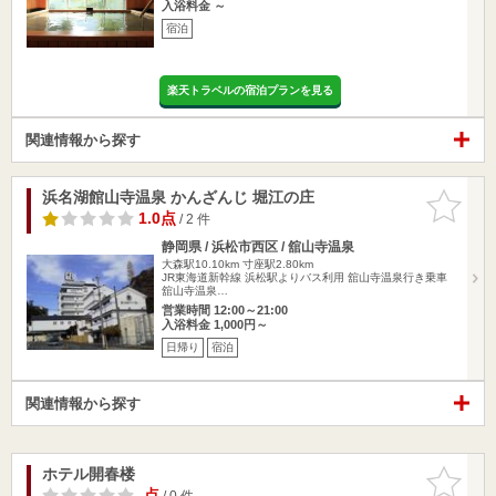
入浴料金 ～
宿泊
楽天トラベルの宿泊プランを見る
関連情報から探す
浜名湖館山寺温泉 かんざんじ 堀江の庄
お気に入
りに追加
1.0点
/ 2 件
静岡県 / 浜松市西区 / 舘山寺温泉
大森駅10.10km
寸座駅2.80km
JR東海道新幹線 浜松駅よりバス利用 舘山寺温泉行き乗車
舘山寺温泉…
営業時間 12:00～21:00
入浴料金 1,000円～
日帰り
宿泊
関連情報から探す
ホテル開春楼
お気に入
りに追加
-点
/ 0 件