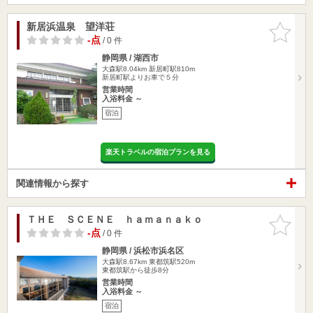
新居浜温泉 望洋荘
お気に入
りに追加
-点
/ 0 件
静岡県 / 湖西市
大森駅8.04km
新居町駅810m
新居町駅よりお車で５分
営業時間
入浴料金 ～
宿泊
楽天トラベルの宿泊プランを見る
関連情報から探す
ＴＨＥ ＳＣＥＮＥ ｈａｍａｎａｋｏ
お気に入
りに追加
-点
/ 0 件
静岡県 / 浜松市浜名区
大森駅8.67km
東都筑駅520m
東都筑駅から徒歩8分
営業時間
入浴料金 ～
宿泊