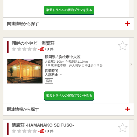
楽天トラベルの宿泊プランを見る
関連情報から探す
湖畔の小やど 海賀荘
お気に入
りに追加
-点
/ 0 件
静岡県 / 浜松市中央区
大森駅9.10km
弁天島駅1.10km
ＪＲ東海道本線 弁天島駅より徒歩１５分
営業時間
入浴料金 ～
宿泊
楽天トラベルの宿泊プランを見る
関連情報から探す
清風荘 -HAMANAKO SEIFUSO-
お気に入
りに追加
-点
/ 0 件