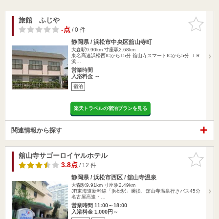
旅館 ふじや
お気に入
りに追加
-点
/ 0 件
静岡県 / 浜松市中央区舘山寺町
大森駅9.90km
寸座駅2.68km
東名高速浜松西ICから15分 舘山寺スマートICから5分 ＪＲ
浜…
営業時間
入浴料金 ～
宿泊
楽天トラベルの宿泊プランを見る
関連情報から探す
舘山寺サゴーロイヤルホテル
お気に入
りに追加
3.8点
/ 12 件
静岡県 / 浜松市西区 / 舘山寺温泉
大森駅9.91km
寸座駅2.49km
JR東海道新幹線「浜松駅」乗換、舘山寺温泉行きバス45分
名古屋高速・…
営業時間 11:00～18:00
入浴料金 1,000円～