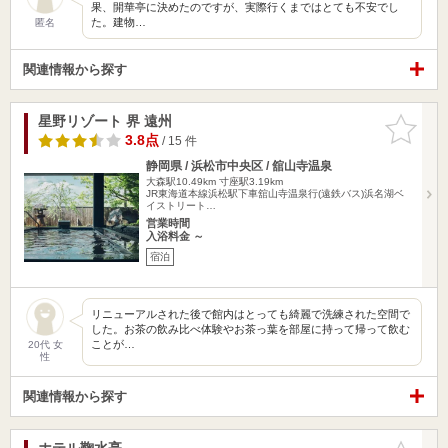
果、開華亭に決めたのですが、実際行くまではとても不安でし
た。建物…
匿名
関連情報から探す
星野リゾート 界 遠州
お気に入
りに追加
3.8点
/ 15 件
静岡県 / 浜松市中央区 / 舘山寺温泉
大森駅10.49km
寸座駅3.19km
JR東海道本線浜松駅下車舘山寺温泉行(遠鉄バス)浜名湖ベ
イストリート…
営業時間
入浴料金 ～
宿泊
リニューアルされた後で館内はとっても綺麗で洗練された空間で
した。お茶の飲み比べ体験やお茶っ葉を部屋に持って帰って飲む
ことが…
20代 女
性
関連情報から探す
ホテル鞠水亭
お気に入