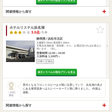
楽天トラベルの宿泊プランを見る
関連情報から探す
ホテルリステル浜名湖
お気に入
りに追加
3.0点
/ 5 件
静岡県 / 浜松市北区
大森駅5.34km
尾奈駅1.08km
天竜浜名湖鉄道「尾奈駅」から、お電話頂ければお迎えに
伺います。（但し…
営業時間 12:00～19:00
入浴料金 1,100円～
日帰り
宿泊
楽天トラベルの宿泊プランを見る
受付となるフロントロビーは４階に位置していて、浜名湖の高さ
にある展望温泉へはエレベーターで１階に降りました。 内湯は、
湯船…
～10代
男性
関連情報から探す