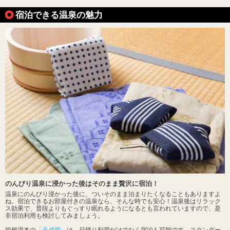
宿泊できる温泉の魅力
のんびり温泉に浸かった後はそのまま贅沢に宿泊！
温泉にのんびり浸かった後に、ついそのまま泊まりたくなることもありますよ
ね。宿泊できるお部屋付きの温泉なら、そんな時でも安心！温泉後はリラック
ス効果で、普段よりもぐっすり眠れるようになるとも言われていますので、是
非宿泊利用も検討してみましょう。
箱根湯本の
「天成園」
は、日帰り利用だけでなく宿泊も可能です。スタンダー