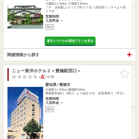
大森駅11.89km
寸座駅3.80km
ＪＲ 浜松駅よりバスで約３７分／浜松西インターより約
１０分
営業時間
入浴料金 ～
宿泊
楽天トラベルの宿泊プランを見る
関連情報から探す
ニュー東洋ホテル２＜豊橋駅西口＞
お気に入
りに追加
-点
/ 0 件
愛知県 / 豊橋市
大森駅11.95km
豊橋駅496m
豊橋新幹線口（西口）より徒歩６分 送迎車有り（平日）
営業時間
入浴料金 ～
宿泊