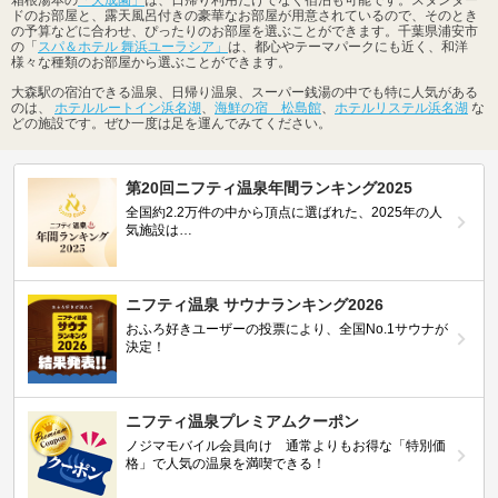
ドのお部屋と、露天風呂付きの豪華なお部屋が用意されているので、そのとき
の予算などに合わせ、ぴったりのお部屋を選ぶことができます。千葉県浦安市
の「
スパ＆ホテル 舞浜ユーラシア」
は、都心やテーマパークにも近く、和洋
様々な種類のお部屋から選ぶことができます。
大森駅の宿泊できる温泉、日帰り温泉、スーパー銭湯の中でも特に人気がある
のは、
ホテルルートイン浜名湖
、
海鮮の宿 松島館
、
ホテルリステル浜名湖
な
どの施設です。ぜひ一度は足を運んでみてください。
第20回ニフティ温泉年間ランキング2025
全国約2.2万件の中から頂点に選ばれた、2025年の人
気施設は…
ニフティ温泉 サウナランキング2026
おふろ好きユーザーの投票により、全国No.1サウナが
決定！
ニフティ温泉プレミアムクーポン
ノジマモバイル会員向け 通常よりもお得な「特別価
格」で人気の温泉を満喫できる！