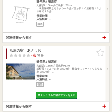
静岡県 / 湖西市
大森駅9.16km
弁天島駅1.73km
ＪＲ新居町駅よりタクシー５分／三ヶ日ＩＣ浜松西ＩＣよ
り車で３５分
営業時間
入浴料金 ～
宿泊
関連情報から探す
活魚の宿 あさしお
お気に入
りに追加
-点
/ 0 件
静岡県 / 湖西市
大森駅9.18km
弁天島駅913m
浜松西ＩＣよりお車で約25分、舘山寺スマートＩＣよりお
車で約20分、…
営業時間
入浴料金 ～
宿泊
楽天トラベルの宿泊プランを見る
関連情報から探す