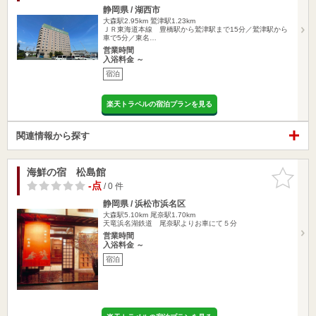
静岡県 / 湖西市
大森駅2.95km
鷲津駅1.23km
ＪＲ東海道本線 豊橋駅から鷲津駅まで15分／鷲津駅から
車で5分／東名…
営業時間
入浴料金 ～
宿泊
楽天トラベルの宿泊プランを見る
関連情報から探す
海鮮の宿 松島館
お気に入
りに追加
-点
/ 0 件
静岡県 / 浜松市浜名区
大森駅5.10km
尾奈駅1.70km
天竜浜名湖鉄道 尾奈駅よりお車にて５分
営業時間
入浴料金 ～
宿泊