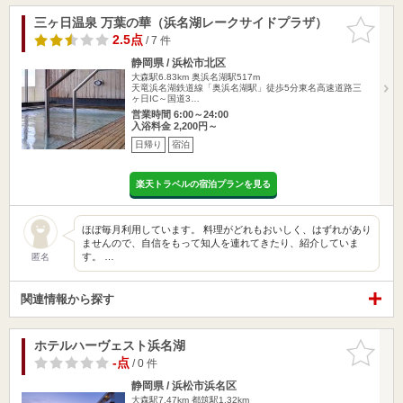
三ヶ日温泉 万葉の華（浜名湖レークサイドプラザ）
お気に入
りに追加
2.5点
/ 7 件
静岡県 / 浜松市北区
大森駅6.83km
奥浜名湖駅517m
天竜浜名湖鉄道線「奥浜名湖駅」徒歩5分東名高速道路三
ヶ日IC～国道3…
営業時間 6:00～24:00
入浴料金 2,200円～
日帰り
宿泊
楽天トラベルの宿泊プランを見る
ほぼ毎月利用しています。 料理がどれもおいしく、はずれがあり
ませんので、自信をもって知人を連れてきたり、紹介していま
す。 …
匿名
関連情報から探す
ホテルハーヴェスト浜名湖
お気に入
りに追加
-点
/ 0 件
静岡県 / 浜松市浜名区
大森駅7.47km
都筑駅1.32km