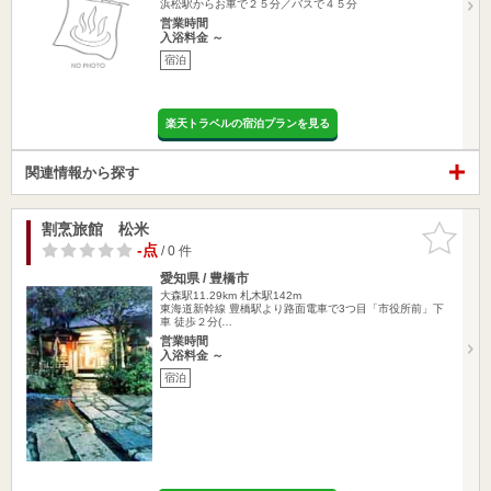
浜松駅からお車で２５分／バスで４５分
営業時間
入浴料金 ～
宿泊
楽天トラベルの宿泊プランを見る
関連情報から探す
割烹旅館 松米
お気に入
りに追加
-点
/ 0 件
愛知県 / 豊橋市
大森駅11.29km
札木駅142m
東海道新幹線 豊橋駅より路面電車で3つ目「市役所前」下
車 徒歩２分(…
営業時間
入浴料金 ～
宿泊