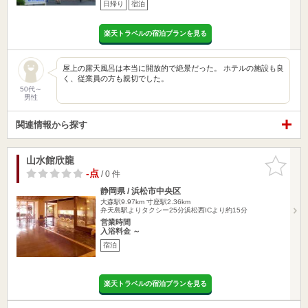
日帰り
宿泊
楽天トラベルの宿泊プランを見る
屋上の露天風呂は本当に開放的で絶景だった。 ホテルの施設も良
く、従業員の方も親切でした。
50代～
男性
関連情報から探す
山水館欣龍
お気に入
りに追加
-点
/ 0 件
静岡県 / 浜松市中央区
大森駅9.97km
寸座駅2.36km
弁天島駅よりタクシー25分浜松西ICより約15分
営業時間
入浴料金 ～
宿泊
楽天トラベルの宿泊プランを見る