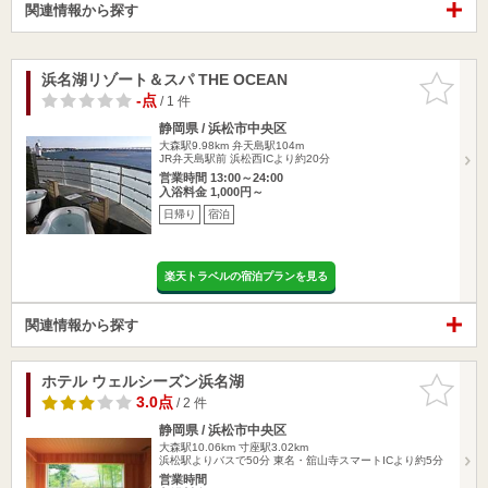
関連情報から探す
浜名湖リゾート＆スパ THE OCEAN
お気に入
りに追加
-点
/ 1 件
静岡県 / 浜松市中央区
大森駅9.98km
弁天島駅104m
JR弁天島駅前 浜松西ICより約20分
営業時間 13:00～24:00
入浴料金 1,000円～
日帰り
宿泊
楽天トラベルの宿泊プランを見る
関連情報から探す
ホテル ウェルシーズン浜名湖
お気に入
りに追加
3.0点
/ 2 件
静岡県 / 浜松市中央区
大森駅10.06km
寸座駅3.02km
浜松駅よりバスで50分 東名・舘山寺スマートICより約5分
営業時間