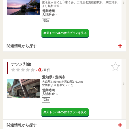
東名三ヶ日ICより車５分。天竜浜名湖線都筑駅・JR鷲津駅
より無料送迎…
営業時間
入浴料金 ～
宿泊
楽天トラベルの宿泊プランを見る
関連情報から探す
ナツメ別館
お気に入
りに追加
-点
/ 0 件
愛知県 / 豊橋市
大森駅7.55km
赤岩口駅3.61km
豊橋駅よりお車で２０分
営業時間
入浴料金 ～
宿泊
楽天トラベルの宿泊プランを見る
関連情報から探す