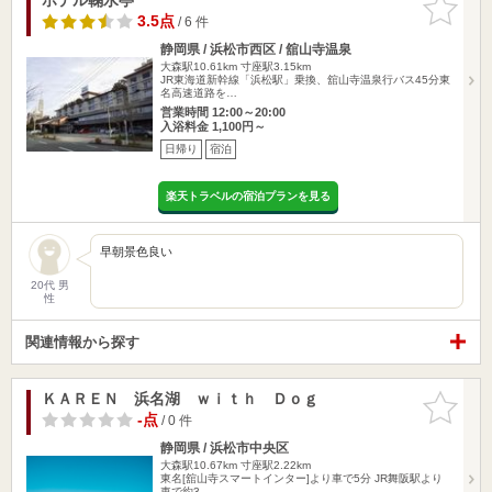
りに追加
3.5点
/ 6 件
静岡県 / 浜松市西区 / 舘山寺温泉
大森駅10.61km
寸座駅3.15km
JR東海道新幹線「浜松駅」乗換、舘山寺温泉行バス45分東
名高速道路を…
営業時間 12:00～20:00
入浴料金 1,100円～
日帰り
宿泊
楽天トラベルの宿泊プランを見る
早朝景色良い
20代 男
性
関連情報から探す
ＫＡＲＥＮ 浜名湖 ｗｉｔｈ Ｄｏｇ
お気に入
りに追加
-点
/ 0 件
静岡県 / 浜松市中央区
大森駅10.67km
寸座駅2.22km
東名[舘山寺スマートインター]より車で5分 JR舞阪駅より
車で約3…