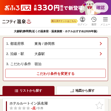
購入済チケットはこちら
ログイン
履歴
メニュー
大森駅(静岡県)近くの温泉宿・温泉旅館・ホテルおすすめ(2026年版)
1. 都道府県
東海 / 静岡県
2. 沿線・駅
大森駅
3. こだわり条件
宿泊
こだわり条件を変更する
リストから探す
地図から探す
ホテルルートイン浜名湖
お気に入
りに追加
-点
/ 0 件