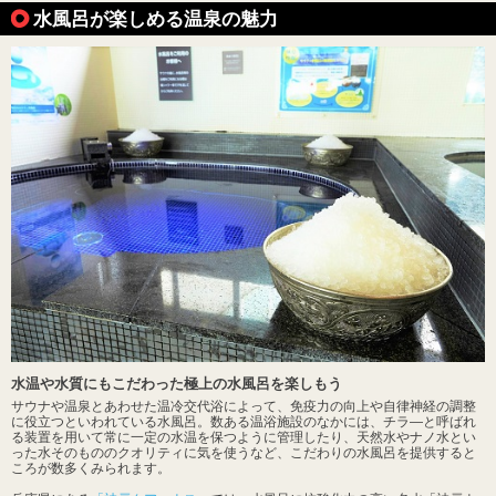
水風呂が楽しめる温泉の魅力
水温や水質にもこだわった極上の水風呂を楽しもう
サウナや温泉とあわせた温冷交代浴によって、免疫力の向上や自律神経の調整
に役立つといわれている水風呂。数ある温浴施設のなかには、チラ―と呼ばれ
る装置を用いて常に一定の水温を保つように管理したり、天然水やナノ水とい
った水そのもののクオリティに気を使うなど、こだわりの水風呂を提供すると
ころが数多くみられます。