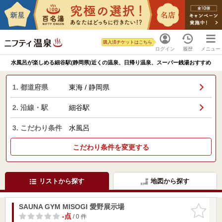
購入済チケットはこちら
ログイン
履歴
メニュー
水風呂が楽しめる細谷駅(静岡県)近くの温泉、日帰り温泉、スーパー銭湯おすすめ
1. 都道府県
東海 / 静岡県
2. 沿線・駅
細谷駅
3. こだわり条件
水風呂
こだわり条件を変更する
リストから探す
地図から探す
SAUNA GYM MISOGI 愛野展示場
お気に入
りに追加
-点
/ 0 件