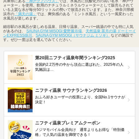
兵庫県にある
「神戸クアハウス」
では、水風呂に抗酸化力の高い名水「神戸ウ
ォーター」を使用。飲用のナチュラルミネラルウォーターとして販売もされて
いる上質な水が毎分50リットルの勢いで放流されています。また、神奈川県横
浜市の
「満天の湯」
では、爽快感のある「ミント水風呂」という一風変わった
水風呂が楽しめます。
細谷駅の水風呂が楽しめる温泉、日帰り温泉、スーパー銭湯の中でも特に人気
があるのは、
SAUNA GYM MISOGI 愛野展示場
、
天然温泉 茶月の湯 ドーミーイ
ンEXPRESS掛川
、
SAUNA GYM MISOGI（サウナジム ミソギ）
などの施設で
す。ぜひ一度は足を運んでみてください。
第20回ニフティ温泉年間ランキング2025
全国約2.2万件の中から頂点に選ばれた、2025年の人
気施設は…
ニフティ温泉 サウナランキング2026
おふろ好きユーザーの投票により、全国No.1サウナが
決定！
ニフティ温泉プレミアムクーポン
ノジマモバイル会員向け 通常よりもお得な「特別価
格」で人気の温泉を満喫できる！