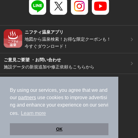
ニフティ温泉アプリ
地図から温泉検索！お得な限定クーポンも！
今すぐダウンロード！
ご意見ご要望 ・お問い合わせ
施設データの新規追加や修正依頼もこちらから
スマートフォン
/
PC
加盟店募集（資料請求）
広告出稿のご案内
By using our services, you agree that we and
our
partners
use cookies to improve advertisi
利用規約
ライフスタイルMEMBERS+規約
ng and enhance your experience on our servi
特定商取引法に基づく表記
ヘルプ
採用情報
ces.
Learn more
運営会社
個人情報保護ポリシー
©NIFTY Lifestyle Co., Ltd.
OK