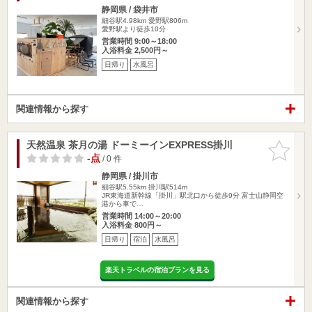
静岡県 / 袋井市
細谷駅4.98km
愛野駅806m
愛野駅より徒歩10分
営業時間 9:00～18:00
入浴料金 2,500円～
日帰り
水風呂
関連情報から探す
天然温泉 茶月の湯 ドーミーインEXPRESS掛川
お気に入
りに追加
-点
/ 0 件
静岡県 / 掛川市
細谷駅5.55km
掛川駅514m
JR東海道新幹線「掛川」駅北口から徒歩9分 富士山静岡空
港から車で…
営業時間 14:00～20:00
入浴料金 800円～
日帰り
宿泊
水風呂
楽天トラベルの宿泊プランを見る
関連情報から探す