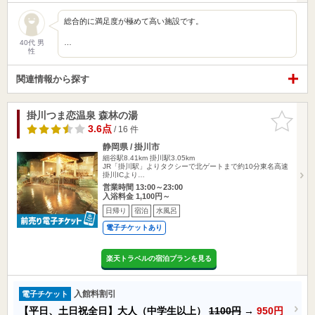
総合的に満足度が極めて高い施設です。
…
40代 男
性
関連情報から探す
掛川つま恋温泉 森林の湯
お気に入
りに追加
3.6点
/ 16 件
静岡県 / 掛川市
細谷駅8.41km
掛川駅3.05km
JR「掛川駅」よりタクシーで北ゲートまで約10分東名高速
掛川ICより…
営業時間 13:00～23:00
入浴料金 1,100円～
日帰り
宿泊
水風呂
電子チケットあり
楽天トラベルの宿泊プランを見る
入館料割引
電子チケット
【平日、土日祝全日】大人（中学生以上）
1100円
→
950円