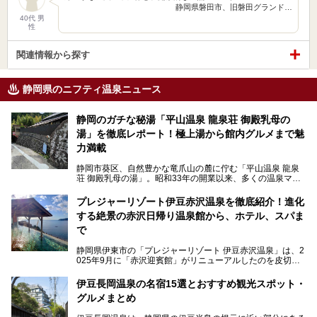
静岡県磐田市、旧磐田グランド…
40代 男
性
関連情報から探す
静岡県のニフティ温泉ニュース
静岡のガチな秘湯「平山温泉 龍泉荘 御殿乳母の
湯」を徹底レポート！極上湯から館内グルメまで魅
力満載
静岡市葵区、自然豊かな竜爪山の麓に佇む「平山温泉 龍泉
荘 御殿乳母の湯」。昭和33年の開業以来、多くの温泉マニ
アや地元の方々に愛され続けている、知る人ぞ知る鄙び系の
極上温泉です。お湯はもちろん、実はグルメも揃っているん
プレジャーリゾート伊豆赤沢温泉を徹底紹介！進化
です。多くのファンを持つ、その圧倒的なこだわりと魅力を
する絶景の赤沢日帰り温泉館から、ホテル、スパま
解説します。
で
静岡県伊東市の「プレジャーリゾート 伊豆赤沢温泉」は、2
025年9月に「赤沢迎賓館」がリニューアルしたのを皮切り
に、12月には「赤沢温泉ホテル」、「赤沢日帰り温泉
館」、「RED 28 HOTEL」がリニューアル。さらにこのあ
伊豆長岡温泉の名宿15選とおすすめ観光スポット・
とグランピング施設のGRAX EARTH FIELD（グラックスア
グルメまとめ
ースフィールド）、大型屋内アミューズメント施設のPLEA
SURE ARENA（プレジャーアリーナ）がぞくぞくオープン