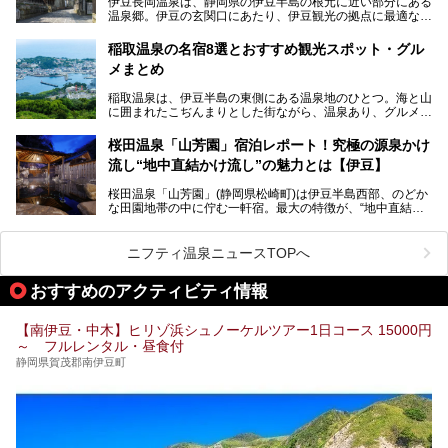
伊豆長岡温泉は、静岡県の伊豆半島の根元に近い部分にある
予定。
温泉郷。伊豆の玄関口にあたり、伊豆観光の拠点に最適な立
地です。首都圏や名古屋圏からのアクセスが良く、宿泊はも
温泉は海一望の絶景、伊豆の幸満載の食や、全天候型のレジ
ちろん日帰りでも楽しめるのが魅力です。
ャー施設など、現在リニューアルオープンしている施設を中
稲取温泉の名宿8選とおすすめ観光スポット・グル
心に、家族連れでも大人だけでも、おひとりさまでも多彩な
メまとめ
この記事では、伊豆長岡温泉の歴史や魅力、おすすめの宿を
楽しみ方ができる「プレジャーリゾート 伊豆赤沢温泉」を
ピックアップ。周辺の観光・グルメスポットや日帰りで入れ
じっくり紹介します！
稲取温泉は、伊豆半島の東側にある温泉地のひとつ。海と山
る温泉施設も紹介します！
に囲まれたこぢんまりとした街ながら、温泉あり、グルメあ
───
り、見どころも多彩にあり、と魅力たっぷりの場所です。東
提供元：株式会社カトープレジャーグループ【PR】
京からは約2時間30分、直通電車もありアクセスしやすいの
この記事はプレジャーリゾート 伊豆赤沢温泉のPR記事で
桜田温泉「山芳園」宿泊レポート！究極の源泉かけ
もうれしいところ。
す。
流し“地中直結かけ流し”の魅力とは【伊豆】
この記事では、稲取温泉での宿泊におすすめの宿や日帰りで
桜田温泉「山芳園」(静岡県松崎町)は伊豆半島西部、のどか
入れる温泉施設、チェックしたい観光スポットやアクティビ
な田園地帯の中に佇む一軒宿。最大の特徴が、“地中直結か
ティなどを一挙にまとめピックアップ。伊豆稲取温泉を訪れ
け流し”と呼ばれるこの宿独自の湯使い(温泉供給方法)です。
る際の参考にしてくださいね！
地下に眠る源泉を加水・加温・消毒無し、さらには途中過程
で空気にも触れさせることなく浴槽まで提供。「究極の源泉
ニフティ温泉ニュースTOPへ
かけ流し」と言っても決して過言ではありません。
今回、桜田温泉「山芳園」の“温泉”を中心に、その魅力を詳
おすすめのアクティビティ情報
細レポート。また口コミの評判も非常に高い宿であり、客室
や食事も併せて徹底紹介します！
【南伊豆・中木】ヒリゾ浜シュノーケルツアー1日コース 15000円
～ フルレンタル・昼食付
静岡県賀茂郡南伊豆町