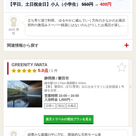
【平日、土日祝全日】小人（小学生）
550円
→
400円
立ち寄り湯で利用。 ゆるやかに滅んでいく方向のさなかのお風呂
郊外の激混みスーパー銭湯にはないのんびりしたお風呂が楽し…
40代 男
性
関連情報から探す
GREENITY IWATA
お気に入
りに追加
5.0点
/ 1 件
静岡県 / 磐田市
細谷駅10.17km
御厨駅2.02km
【車】 磐田IC（ETC専用）出口を出てすぐに左折国道１号
線を左折…
営業時間 10:00～16:00
入浴料金 1,800円～
日帰り
宿泊
水風呂
楽天トラベルの宿泊プランを見る
緑豊かな庭園の中に佇む、開放的な天然モール泉