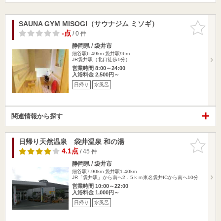
SAUNA GYM MISOGI（サウナジム ミソギ）
お気に入
りに追加
-点
/ 0 件
静岡県 / 袋井市
細谷駅6.49km
袋井駅96m
JR袋井駅（北口徒歩1分）
営業時間 8:00～24:00
入浴料金 2,500円～
日帰り
水風呂
関連情報から探す
日帰り天然温泉 袋井温泉 和の湯
お気に入
りに追加
4.1点
/ 45 件
静岡県 / 袋井市
細谷駅7.90km
袋井駅1.40km
JR「袋井駅」から南へ2．5ｋｍ東名袋井ICから南へ10分
営業時間 10:00～22:00
入浴料金 1,000円～
日帰り
水風呂