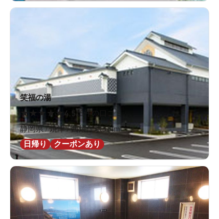
笑福の湯
★
★
★
★
★
4.5
15件の口コミ
静岡県 / 焼津 / 西焼津駅514m
日帰り
クーポンあり