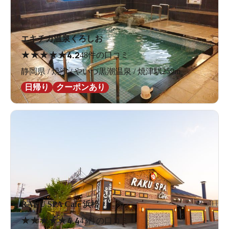
エキチカ温泉くろしお
★
★
★
★
★
4.2
48件の口コミ
静岡県 / 焼津 / やいづ黒潮温泉 / 焼津駅259m
日帰り
クーポンあり
RAKU SPA Cafe 浜松
★
★
★
★
★
4.4
43件の口コミ