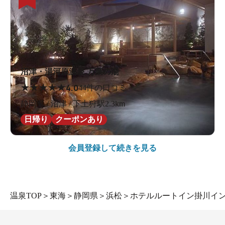
沼津・湯河原温泉 万葉の湯
★
★
★
★
★
4.0
44件の口コミ
静岡県 / 沼津 / 下土狩駅2.3km
日帰り
クーポンあり
会員登録して続きを見る
温泉TOP
＞
東海
＞
静岡県
＞
浜松
＞
ホテルルートイン掛川イ