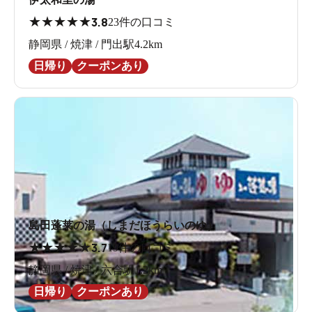
★
★
★
★
★
3.8
23件の口コミ
静岡県 / 焼津 / 門出駅4.2km
日帰り
クーポンあり
島田蓬莱の湯（しまだほうらいのゆ）
★
★
★
★
★
3.7
19件の口コミ
静岡県 / 焼津 / 六合駅1.2km
日帰り
クーポンあり