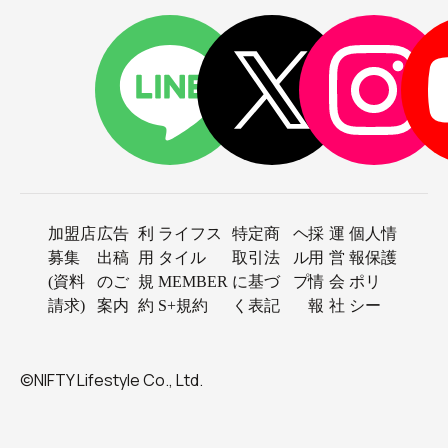
加盟店
広告
利
ライフス
特定商
ヘ
採
運
個人情
募集
出稿
用
タイル
取引法
ル
用
営
報保護
(資料
のご
規
MEMBER
に基づ
プ
情
会
ポリ
請求)
案内
約
S+規約
く表記
報
社
シー
©NIFTY Lifestyle Co., Ltd.