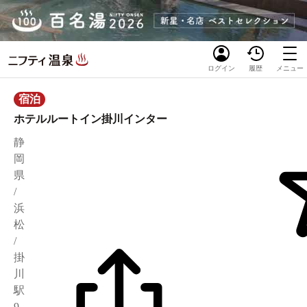
ログイン
履歴
メニュー
宿泊
ホテルルートイン掛川インター
静
岡
県
/
浜
松
/
掛
川
駅
9