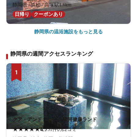
静岡県 / 浜松 / 高塚駅1.6km
日帰り
クーポンあり
静岡県の
温浴施設をもっと見る
静岡県の週間アクセスランキング
1
クア・アンド・ホテル 駿河健康ランド
★
★
★
★
★
4.7
51件の口コミ