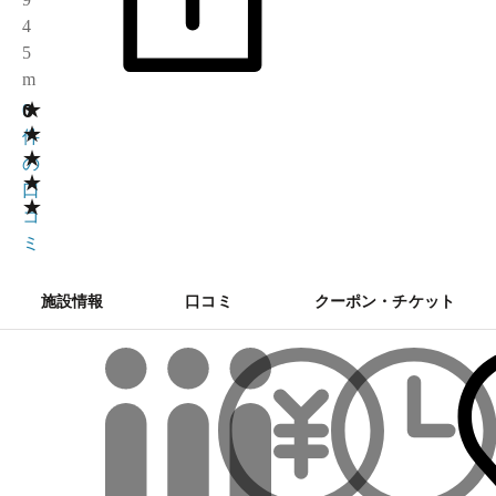
4
5
m
★
0
0
★
件
★
の
★
口
★
コ
ミ
施設情報
口コミ
クーポン・チケット