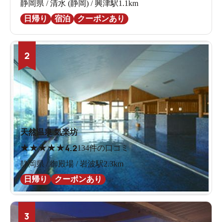
静岡県 / 清水 (静岡) / 興津駅1.1km
日帰り
宿泊
クーポンあり
2
天然温泉 気楽坊
★
★
★
★
★
4.2
134件の口コミ
静岡県 / 御殿場 / 岩波駅2.3km
日帰り
クーポンあり
3