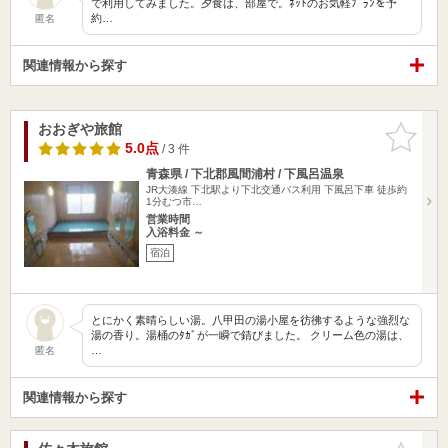
で利用してみました。夕食は、部屋で。ﾈｯﾄのお気軽ﾌﾟﾗﾝを予
約…
匿名
関連情報から探す
おおぎや旅館
お気に入
りに追加
5.0点
/ 3 件
青森県 / 下北郡風間浦村 / 下風呂温泉
JR大湊線 下北駅より下北交通バス利用 下風呂下車 徒歩約
1分むつ市…
営業時間
入浴料金 ～
宿泊
とにかく素晴らしい湯。八甲田の湯小屋を彷彿するような強烈な
湯の香り。湯桶のﾀｶﾞが一瞬で錆びました。 クリーム色の湯は、
…
匿名
関連情報から探す