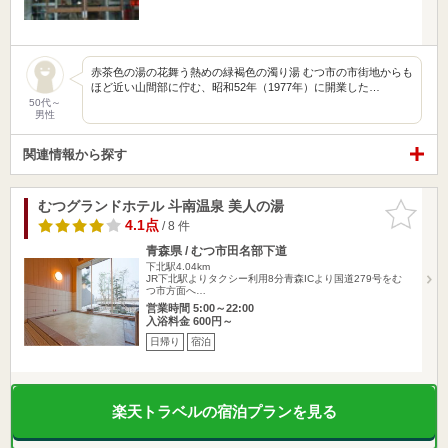
赤茶色の湯の花舞う熱めの緑褐色の濁り湯 むつ市の市街地からも
ほど近い山間部に佇む、昭和52年（1977年）に開業した…
50代～
男性
関連情報から探す
むつグランドホテル 斗南温泉 美人の湯
お気に入
りに追加
4.1点
/ 8 件
青森県 / むつ市田名部下道
下北駅4.04km
JR下北駅よりタクシー利用8分青森ICより国道279号をむ
つ市方面へ…
営業時間 5:00～22:00
入浴料金 600円～
日帰り
宿泊
楽天トラベルの宿泊プランを見る