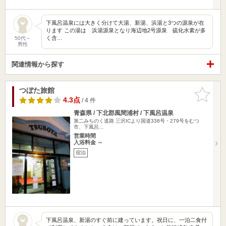
下風呂温泉には大きく分けて大湯、新湯、浜湯と3つの源泉が在
ります この湯は 浜湯源泉となり海辺地2号源泉 硫化水素が多
く含…
50代～
男性
関連情報から探す
つぼた旅館
お気に入
りに追加
4.3点
/ 4 件
青森県 / 下北郡風間浦村 / 下風呂温泉
第二みちのく道路 三沢ICより国道338号・279号をむつ
市、下風呂…
営業時間
入浴料金 ～
宿泊
下風呂温泉、新湯のすぐ前に建っています。祝日に、一泊二食付