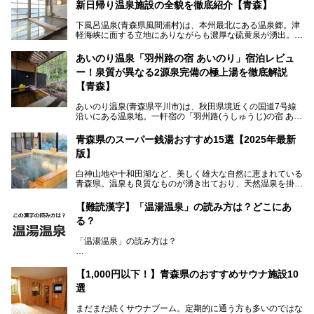
新日帰り温泉施設の全貌を徹底紹介【青森】
下風呂温泉(青森県風間浦村)は、本州最北にある温泉郷。津
軽海峡に面する立地にありながらも濃厚な硫黄泉が湧出。良
質の温泉や新鮮な海の幸を求め、遠隔地ながらも全国から温
泉ファンが訪れる温泉地です。
あいのり温泉「羽州路の宿 あいのり」宿泊レビュ
ー！泉質が異なる2源泉完備の極上湯を徹底解説
「海峡の湯」は、以前あった2つの共同浴場を統合し、2020
年12月にオープンした日帰り入浴施設。かつて別々の共同
【青森】
浴場で使用された2つの源泉を楽しめる点が魅力です。また
無料休憩室や食事処も併設し、地元常連客のみならず観光客
あいのり温泉(青森県平川市)は、秋田県境近くの国道7号線
にも利用しやすい施設へ変貌しました。
沿いにある温泉地。一軒宿の「羽州路(うしゅうじ)の宿 あい
今回、筆者は実際に海峡の湯へ訪問・入浴し、その魅力を徹
のり」があります。最大の特徴が、炭酸ガスを含む食塩泉
底解説します！
(通称:赤湯)と無色透明の単純温泉という2種類の源泉を使用
青森県のスーパー銭湯おすすめ15選【2025年最新
し、いずれも源泉100％かけ流しで提供している点でしょ
版】
う。
白神山地や十和田湖など、美しく雄大な自然に恵まれている
今回筆者は実際に宿泊し、大浴場と露天風呂付き客室を中心
青森県。温泉も良質なものが湧き出ており、天然温泉を掛け
に「羽州路の宿 あいのり」を詳細にご紹介。秋田県側を含
流しで贅沢に堪能できる温泉施設がたくさんあります。青森
むこの一帯は日本でも有数の個性的な温泉がひしめくエリア
の山並みを眺めながら温泉に浸かり、お食事処でおいしいご
ですが、実はあいのり温泉も決して見逃せない極上湯のひと
【難読漢字】「温湯温泉」の読み方は？どこにあ
当地グルメを味わうひとときは格別ですね！
つ。その魅力を徹底解説します！
る？
今回は、青森県でおすすめのスーパー銭湯を紹介します。
「また来たい！」と思えるお気に入りの施設をぜひ見つけて
「温湯温泉」の読み方は？
ください。
読めそうで読めない、難読温泉地名漢字。あなたは読めます
か？
【1,000円以下！】青森県のおすすめサウナ施設10
選
まだまだ続くサウナブーム。定期的に通う方も多いのではな