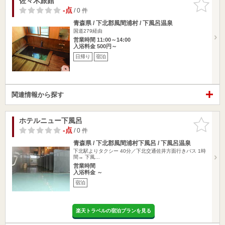
佐々木旅館
お気に入
りに追加
-点
/ 0 件
青森県 / 下北郡風間浦村 / 下風呂温泉
国道279経由
営業時間 11:00～14:00
入浴料金 500円～
日帰り
宿泊
関連情報から探す
ホテルニュー下風呂
お気に入
りに追加
-点
/ 0 件
青森県 / 下北郡風間浦村下風呂 / 下風呂温泉
下北駅よりタクシー 40分／下北交通佐井方面行きバス 1時
間→ 下風…
営業時間
入浴料金 ～
宿泊
楽天トラベルの宿泊プランを見る