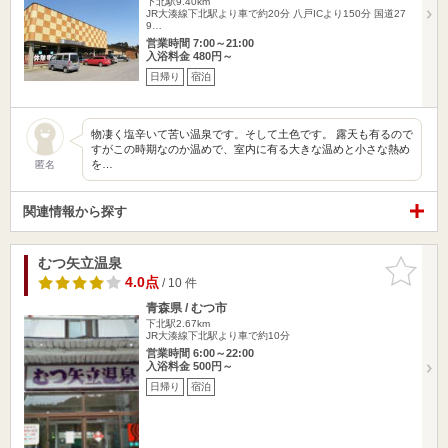
下北駅9.40km
JR大湊線下北駅より車で約20分 八戸ICより150分 国道27
9…
営業時間 7:00～21:00
入浴料金 480円～
日帰り
宿泊
物凄く塩辛いて苦い温泉です。そして土色です。 露天も有るので
すがこの時期なのか温めで、室内に有る大きな温めと小さな熱め
を…
匿名
関連情報から探す
むつ矢立温泉
お気に入
りに追加
4.0点
/ 10 件
青森県 / むつ市
下北駅2.67km
JR大湊線下北駅より車で約10分
営業時間 6:00～22:00
入浴料金 500円～
日帰り
宿泊