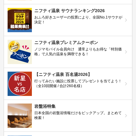
ニフティ温泉 サウナランキング2026
おふろ好きユーザーの投票により、全国No.1サウナが
決定！
ニフティ温泉プレミアムクーポン
ノジマモバイル会員向け 通常よりもお得な「特別価
格」で人気の温泉を満喫できる！
【ニフティ温泉 百名湯2026】
行ってみたい施設に投票してプレゼントを当てよう！
（全10回開催 / 合計260名様）
岩盤浴特集
日本全国の岩盤浴情報だけをピックアップ。まとめて
検索！