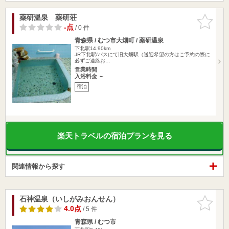
薬研温泉 薬研荘
お気に入
りに追加
-点
/ 0 件
青森県 / むつ市大畑町 / 薬研温泉
下北駅14.90km
JR下北駅/バスにて旧大畑駅（送迎希望の方はご予約の際に
必ずご連絡お…
営業時間
入浴料金 ～
宿泊
楽天トラベルの宿泊プランを見る
関連情報から探す
石神温泉（いしがみおんせん）
お気に入
りに追加
4.0点
/ 5 件
青森県 / むつ市