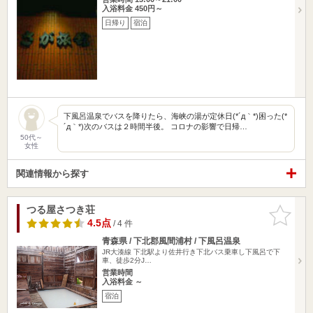
入浴料金 450円～
日帰り
宿泊
下風呂温泉でバスを降りたら、海峡の湯が定休日(*´д｀*)困った(*
´д｀*)次のバスは２時間半後。 コロナの影響で日帰…
50代～
女性
関連情報から探す
つる屋さつき荘
お気に入
りに追加
4.5点
/ 4 件
青森県 / 下北郡風間浦村 / 下風呂温泉
JR大湊線 下北駅より佐井行き下北バス乗車し下風呂で下
車、徒歩2分J…
営業時間
入浴料金 ～
宿泊