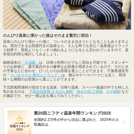
のんびり温泉に浸かった後はそのまま贅沢に宿泊！
温泉にのんびり浸かった後に、ついそのまま泊まりたくなることもありますよ
ね。宿泊できるお部屋付きの温泉なら、そんな時でも安心！温泉後はリラック
ス効果で、普段よりもぐっすり眠れるようになるとも言われていますので、是
非宿泊利用も検討してみましょう。
箱根湯本の
「天成園」
は、日帰り利用だけでなく宿泊も可能です。スタンダー
ドのお部屋と、露天風呂付きの豪華なお部屋が用意されているので、そのとき
の予算などに合わせ、ぴったりのお部屋を選ぶことができます。千葉県浦安市
の「
スパ＆ホテル 舞浜ユーラシア」
は、都心やテーマパークにも近く、和洋
様々な種類のお部屋から選ぶことができます。
下北郡風間浦村の宿泊できる温泉、日帰り温泉、スーパー銭湯の中でも特に人
気があるのは、
下風呂温泉郷 まるほん旅館
、
漁火の宿 三浦屋
、
さが旅館
など
の施設です。ぜひ一度は足を運んでみてください。
第20回ニフティ温泉年間ランキング2025
全国約2.2万件の中から頂点に選ばれた、2025年の人
気施設は…