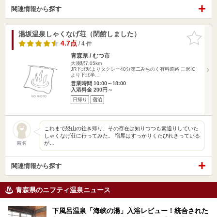
関連情報から探す
湯坂温泉しゃくなげ荘（閉館しました）
お気に入
りに追加
4.7点
/ 4 件
青森県 / むつ市
大湊駅7.05km
JR下北駅よりタクシー40分第二みちのく有料道路 三沢IC
より下北半…
営業時間 10:00～18:00
入浴料金 200円～
日帰り
宿泊
これまで恐山の往き帰り、その存在は知りつつも素通りしていた
しゃくなげ荘に行ってみた。 宿屋はすっかりくたびれきっている
が…
匿名
関連情報から探す
青森県のニフティ温泉ニュース
下風呂温泉「海峡の湯」入浴レビュー！統合された