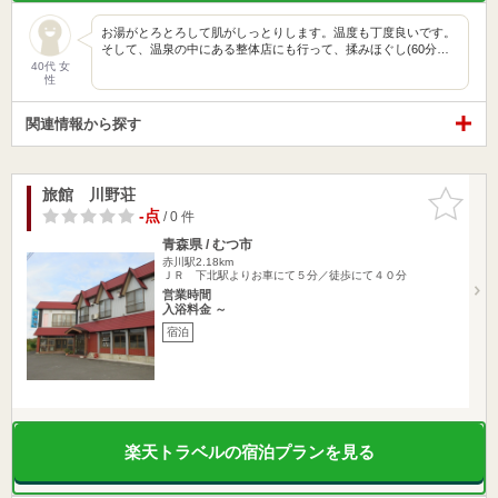
お湯がとろとろして肌がしっとりします。温度も丁度良いです。
そして、温泉の中にある整体店にも行って、揉みほぐし(60分…
40代 女
性
関連情報から探す
旅館 川野荘
お気に入
りに追加
-点
/ 0 件
青森県 / むつ市
赤川駅2.18km
ＪＲ 下北駅よりお車にて５分／徒歩にて４０分
営業時間
入浴料金 ～
宿泊
楽天トラベルの宿泊プランを見る