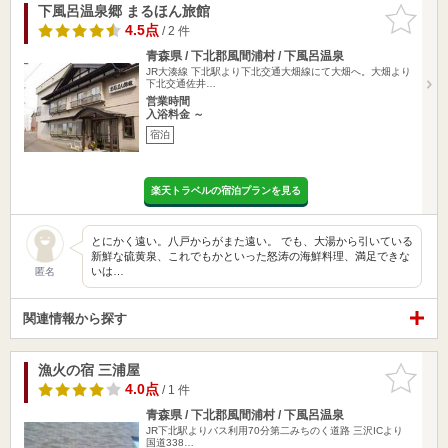
下風呂温泉郷 まるほん旅館
お気に入
りに追加
4.5点
/ 2 件
青森県 / 下北郡風間浦村 / 下風呂温泉
JR大湊線 下北駅より下北交通大畑線にて大畑へ。大畑より
下北交通佐井…
営業時間
入浴料金 ～
宿泊
楽天トラベルの宿泊プランを見る
とにかく遠い。八戸からがまた遠い。 でも、大湯から引いている
新鮮な硫黄泉、これでもかといった怒涛の海鮮料理、満足できな
いは…
匿名
関連情報から探す
漁火の宿 三浦屋
お気に入
りに追加
4.0点
/ 1 件
青森県 / 下北郡風間浦村 / 下風呂温泉
JR下北駅よりバス利用70分第二みちのく道路 三沢ICより
国道338…