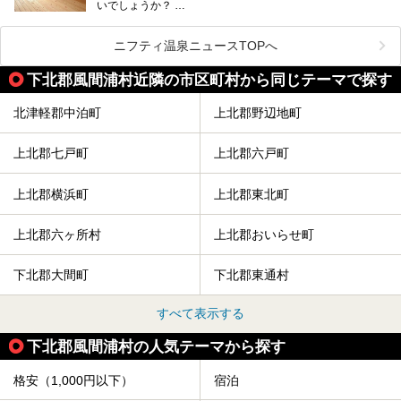
いでしょうか？
そこでコスパ抜群！1,000円以下でサウナを楽しめる施設を
紹介します。
ニフティ温泉ニュースTOPへ
格安でも充実の施設でサウナを楽しみませんか？
下北郡風間浦村近隣の市区町村から同じテーマで探す
今回は青森県にある1,000円以下のおすすめサウナ施設を紹
介します！
北津軽郡中泊町
上北郡野辺地町
上北郡七戸町
上北郡六戸町
上北郡横浜町
上北郡東北町
上北郡六ヶ所村
上北郡おいらせ町
下北郡大間町
下北郡東通村
すべて表示する
下北郡風間浦村の人気テーマから探す
格安（1,000円以下）
宿泊