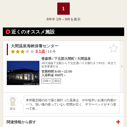
1
9
件中 1件～9件を表示
近くのオススメ施設
大間温泉海峡保養センター
お気に入
りに追加
3.1点
/ 14 件
青森県 / 下北郡大間町 / 大間温泉
JR大湊線下北駅から下北交通バス大畑行きで45分、終点で
佐井車庫行き…
営業時間 8:00～21:00
入浴料金 450円～
日帰り
宿泊
本州最北端の出で湯と銘打った温泉は、やや塩辛いお湯の内湯が
一つ。洗い場の使っていない空間が広く、サマーベッドが４つ並
べて有…
匿名
関連情報から探す