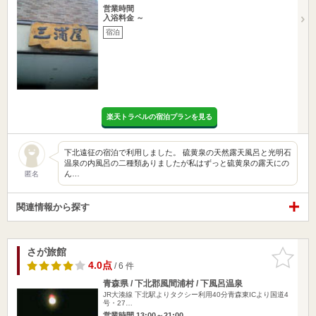
営業時間
入浴料金 ～
宿泊
楽天トラベルの宿泊プランを見る
下北遠征の宿泊で利用しました。 硫黄泉の天然露天風呂と光明石
温泉の内風呂の二種類ありましたが私はずっと硫黄泉の露天にの
ん…
匿名
関連情報から探す
さが旅館
お気に入
りに追加
4.0点
/ 6 件
青森県 / 下北郡風間浦村 / 下風呂温泉
JR大湊線 下北駅よりタクシー利用40分青森東ICより国道4
号・27…
営業時間 13:00～21:00