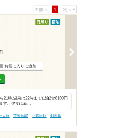
前へ
1
次へ
日帰り
宿泊
>
6件
お気に入りに追加
る
21時.温泉は22時まで)1泊2食8100円
ます。夕食は豪…
一人旅
苫米地駅
北高岩駅
剣吉駅