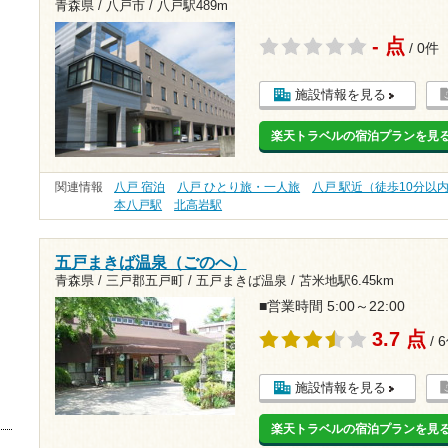
青森県 / 八戸市 /
八戸駅489m
- 点
/ 0件
施設情報を見る
楽天トラベルの宿泊プランを見
関連情報
八戸 宿泊
八戸 ひとり旅・一人旅
八戸 駅近（徒歩10分以
本八戸駅
北高岩駅
五戸まきば温泉（ごのへ）
青森県 / 三戸郡五戸町 / 五戸まきば温泉 /
苫米地駅6.45km
■営業時間 5:00～22:00
3.7 点
/ 
施設情報を見る
楽天トラベルの宿泊プランを見