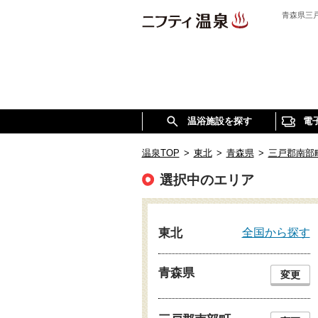
青森県三
温浴施設を探す
電
温泉TOP
>
東北
>
青森県
>
三戸郡南部
選択中のエリア
全国から探す
東北
青森県
変更