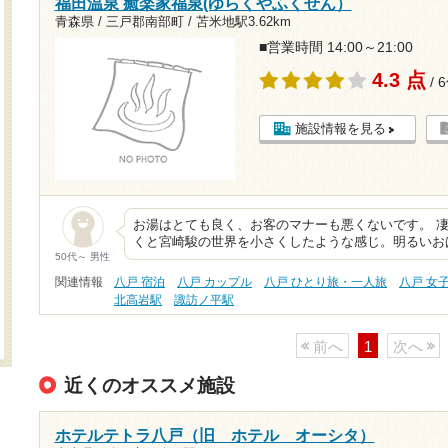
福田温泉 癒楽家福泉(ゆらくやふくせん）
青森県 / 三戸郡南部町 /
苫米地駅3.62km
■営業時間 14:00～21:00
4.3 点
/ 
施設情報を見る
お湯はとても良く、お客のマナーも悪くないです。 
くと宮崎駿の世界を小さくしたような感じ。明るいお
50代～ 男性
関連情報
八戸 宿泊
八戸 カップル
八戸 ひとり旅・一人旅
八戸 女
北高岩駅
諏訪ノ平駅
前へ
1
次へ
近くのオススメ施設
ホテルテトラ八戸（旧 ホテル オーシタ）