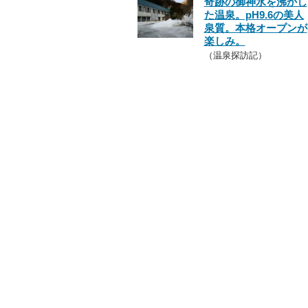
奇跡の御神水を沸かし
た温泉。pH9.6の美人
泉質。本格オープンが
楽しみ。
（温泉探訪記）