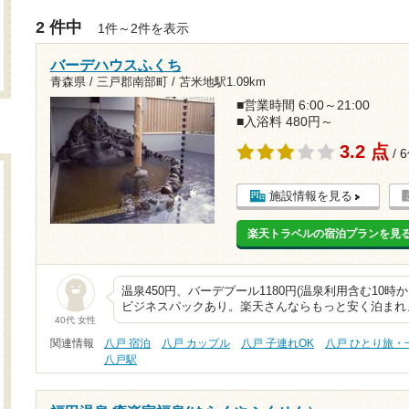
2 件中
1件～2件を表示
バーデハウスふくち
青森県 / 三戸郡南部町 /
苫米地駅1.09km
■営業時間 6:00～21:00
■入浴料 480円～
3.2 点
/ 
施設情報を見る
楽天トラベルの宿泊プランを見
温泉450円、バーデプール1180円(温泉利用含む10時から
ビジネスパックあり。楽天さんならもっと安く泊まれ
40代 女性
関連情報
八戸 宿泊
八戸 カップル
八戸 子連れOK
八戸 ひとり旅・
八戸駅