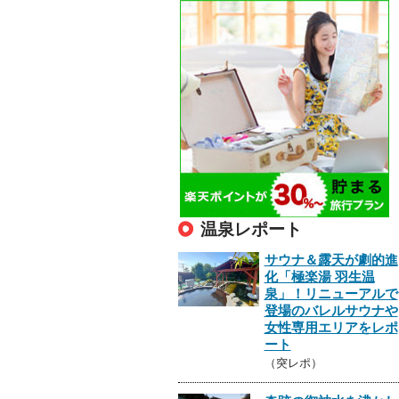
温泉レポート
サウナ＆露天が劇的進
化「極楽湯 羽生温
泉」！リニューアルで
登場のバレルサウナや
女性専用エリアをレポ
ート
（突レポ）