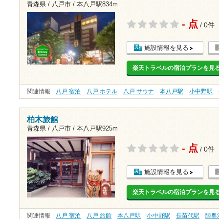
青森県 / 八戸市 /
本八戸駅834m
- 点
/ 0件
施設情報を見る
楽天トラベルの宿泊プランを見
関連情報
八戸 宿泊
八戸 ホテル
八戸 サウナ
本八戸駅
小中野駅
柏木旅館
青森県 / 八戸市 /
本八戸駅925m
- 点
/ 0件
施設情報を見る
楽天トラベルの宿泊プランを見
関連情報
八戸 宿泊
八戸 旅館
本八戸駅
小中野駅
長苗代駅
陸奥