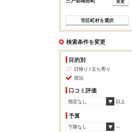
三戸郡南部町
変更
市区町村を選択
検索条件を変更
目的別
日帰り / 立ち寄り
宿泊
口コミ評価
指定なし
以上
予算
下限なし
～