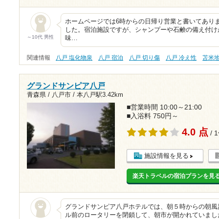
ホームページでは6時からの日帰り営業と書いてあり
した。宿泊施設ですが、シャンプーや石鹸の備え付け
～10代 男性
味…
関連情報
八戸 塩化物泉
八戸 宿泊
八戸 切り傷
八戸 冷え性
苫米
グランドサンピア八戸
青森県 / 八戸市 /
本八戸駅3.42km
■営業時間 10:00～21:00
■入浴料 750円～
4.0 点
/ 
施設情報を見る
楽天トラベルの宿泊プランを見
グランドサンピア八戸ホテルでは、朝５時からの朝風
ル前のロータリーを閉鎖して、朝市が開かれていまし