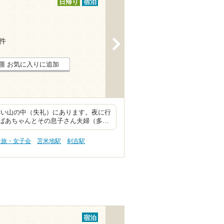
日帰り
宿泊
6件
>
お気に入りに追加
凄い山の中（失礼）にあります。夜に行
ばあちゃんとその息子さん夫婦（多…
子旅・女子会
苫米地駅
剣吉駅
宿泊