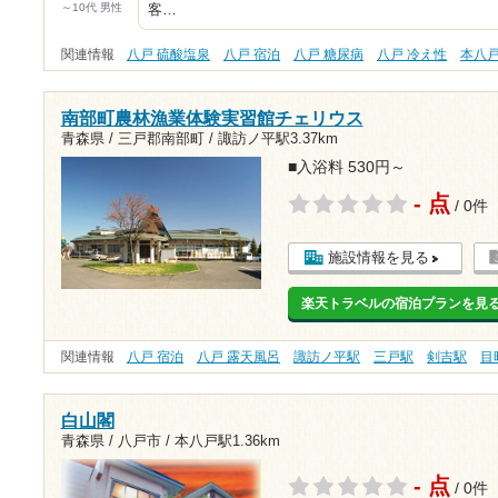
～10代 男性
客…
関連情報
八戸 硫酸塩泉
八戸 宿泊
八戸 糖尿病
八戸 冷え性
本八
南部町農林漁業体験実習館チェリウス
青森県 / 三戸郡南部町 /
諏訪ノ平駅3.37km
■入浴料 530円～
- 点
/ 0件
施設情報を見る
楽天トラベルの宿泊プランを見
関連情報
八戸 宿泊
八戸 露天風呂
諏訪ノ平駅
三戸駅
剣吉駅
目
白山閣
青森県 / 八戸市 /
本八戸駅1.36km
- 点
/ 0件