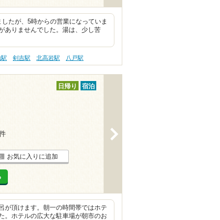
ましたが、5時からの営業になっていま
がありませんでした。湯は、少し苦
地駅
剣吉駅
北高岩駅
八戸駅
日帰り
宿泊
>
1件
お気に入りに追加
る
呂が頂けます。朝一の時間帯ではホテ
た。ホテルの広大な駐車場が朝市のお