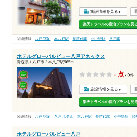
施設情報を見る
楽天トラベルの宿泊プランを見
関連情報
八戸 宿泊
本八戸駅
長苗代駅
小中野駅
八戸駅
ホテルグローバルビュー八戸アネックス
青森県 / 八戸市 /
本八戸駅965m
- 点
/ 0件
施設情報を見る
楽天トラベルの宿泊プランを見
関連情報
八戸 宿泊
八戸 ホテル
本八戸駅
長苗代駅
小中野駅
陸
ホテルグローバルビュー八戸