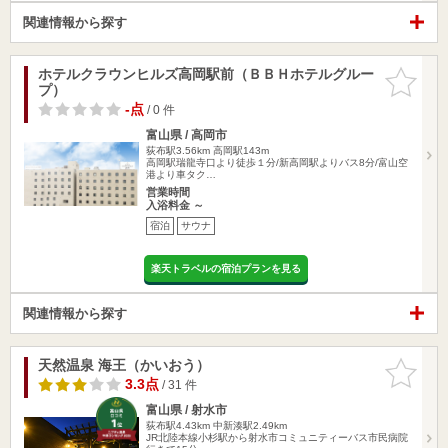
関連情報から探す
ホテルクラウンヒルズ高岡駅前（ＢＢＨホテルグルー
お気に入
プ）
りに追加
-点
/ 0 件
富山県 / 高岡市
荻布駅3.56km
高岡駅143m
高岡駅瑞龍寺口より徒歩１分/新高岡駅よりバス8分/富山空
港より車タク…
営業時間
入浴料金 ～
宿泊
サウナ
楽天トラベルの宿泊プランを見る
関連情報から探す
天然温泉 海王（かいおう）
お気に入
りに追加
3.3点
/ 31 件
富山県 / 射水市
荻布駅4.43km
中新湊駅2.49km
JR北陸本線小杉駅から射水市コミュニティーバス市民病院