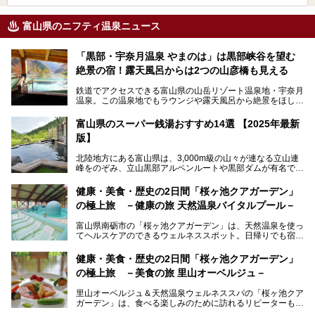
富山県のニフティ温泉ニュース
「黒部・宇奈月温泉 やまのは」は黒部峡谷を望む
絶景の宿！露天風呂からは2つの山彦橋も見える
鉄道でアクセスできる富山県の山岳リゾート温泉地・宇奈月
温泉。この温泉地でもラウンジや露天風呂から絶景をほしい
ままにする絶好の地に建つ宿がORIX HOTELS & RESORTS
の「黒部・宇奈月温泉 やまのは」。
富山県のスーパー銭湯おすすめ14選 【2025年最新
版】
自慢の眺望、温泉、居心地の良い客室、ビュッフェ式の食事
など、実際に泊まってみた体験を中心に詳しく紹介しちゃい
北陸地方にある富山県は、3,000m級の山々が連なる立山連
ます。日常から少し離れて、山懐で自然に癒されたいと思う
峰をのぞみ、立山黒部アルペンルートや黒部ダムが有名で
方にぴったりの温泉です。冬なら雪景色も絵になりますよ。
す。また、氷見港をはじめとする富山湾に揚がる、きときと
の（新鮮な）海の幸も見逃せません！
───
健康・美食・歴史の2日間「桜ヶ池クアガーデン」
提供元：オリックス・ホテルマネジメント株式会社【PR】
の極上旅 －健康の旅 天然温泉バイタルプール－
北陸新幹線が開業し、実は東京からも2時間ほどでアクセス
この記事は黒部・宇奈月温泉 やまのはのPR記事です。
できる富山県の、おすすめスーパー銭湯をご紹介します。質
富山県南砺市の「桜ヶ池クアガーデン」は、天然温泉を使っ
のいい天然温泉が豊富で、すぐにでも出かけたくなる施設が
てヘルスケアのできるウェルネススポット。日帰りでも宿泊
満載ですよ。
でも天然温泉バイタルプールやサウナ、露天風呂を利用でき
るので、ゆったり楽しみながら美しく健康に。
健康・美食・歴史の2日間「桜ヶ池クアガーデン」
の極上旅 －美食の旅 里山オーベルジュ－
そんな「桜ヶ池クアガーデン」の天然温泉バイタルプールと
大浴場・露天風呂を、宿泊して体験してきたので詳しくレポ
里山オーベルジュ＆天然温泉ウェルネススパの「桜ヶ池クア
ートしたいと思います。
ガーデン」は、食べる楽しみのために訪れるリピーターも多
い温泉です。館内のレストラン「ジョウハナーレ」では、