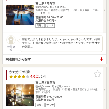
富山県 / 高岡市
荻布駅486m
旭ヶ丘駅155m
万葉線 旭ヶ丘電停から徒歩2分 、伏木・氷見方面 「旭ヶ
丘」下車 徒…
営業時間 10:00～25:00
入浴料金 800円～
日帰り
サウナ
旅行でたまたま行きましたが、めちゃくちゃ良かったです。綺麗
ですし、お肌が良い状態になったので良かったです。ただ受付で
の説明…
40代 女
性
関連情報から探す
かたかごの湯
お気に入
りに追加
4.0点
/ 1 件
富山県 / 高岡市
荻布駅1.30km
旭ヶ丘駅1.19km
JR高岡駅より、加越能バス野村・石瀬方面行きより28分。
下田バス停下…
営業時間 9:00～25:00
入浴料金 650円～
日帰り
サウナ