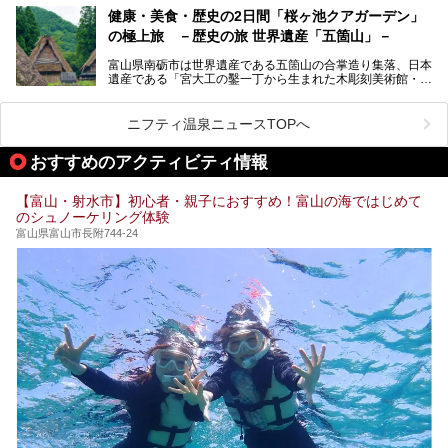
月、水はフレンチ、火、木は和食、土日はその両方がランチ
健康・美食・歴史の2日間「桜ヶ池クアガーデン」
とディナーで味わえます。オリジナルのスイーツも評判で
の極上旅 －歴史の旅 世界遺産「五箇山」－
す。
富山県南砺市は世界遺産である五箇山の合掌造り集落、日本
そんな「桜ヶ池クアガーデン」に宿泊して、食を満喫してき
遺産である「宮大工の鑿一丁から生まれた木彫刻美術館・井
たのでじっくりご紹介します！
波」、ユネスコ無形文化遺産 城端曳山祭で知られる越中の
小京都・城端と、とても魅力的な観光スポットがたくさんあ
ります。
ニフティ温泉ニュースTOPへ
城端の郊外に建つ里山オーベルジュ＆温泉ウェルネススパ
おすすめのアクティビティ情報
「桜ヶ池クアガーデン」に泊まって、歴史の旅にお出かけし
てみませんか？
【富山・射水市】初心者・親子におすすめ！富山の海ではじめて
のシュノーケリング体験
富山県富山市長附744-24