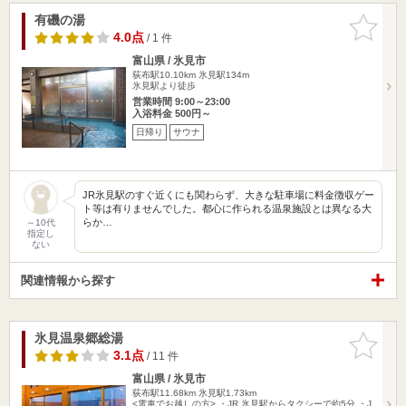
有磯の湯
お気に入
りに追加
4.0点
/ 1 件
富山県 / 氷見市
荻布駅10.10km
氷見駅134m
氷見駅より徒歩
営業時間 9:00～23:00
入浴料金 500円～
日帰り
サウナ
JR氷見駅のすぐ近くにも関わらず、大きな駐車場に料金徴収ゲー
ト等は有りませんでした。都心に作られる温泉施設とは異なる大
らか…
～10代
指定し
ない
関連情報から探す
氷見温泉郷総湯
お気に入
りに追加
3.1点
/ 11 件
富山県 / 氷見市
荻布駅11.68km
氷見駅1.73km
<電車でお越しの方> ・JR 氷見駅からタクシーで約5分 ・J