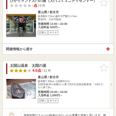
ひかりランド大門の湯（大門コミュニティセントー）
お気に入
りに追加
-点
/ 0 件
富山県 / 射水市
荻布駅6.72km
越中大門駅3.17km
県道58、236号経由
営業時間 13:00～22:00
入浴料金 500円～
日帰り
サウナ
関連情報から探す
太閤山温泉 太閤の湯
お気に入
りに追加
4.0点
/ 11 件
富山県 / 射水市
荻布駅7.88km
小杉駅822m
北陸本線JR小杉駅から車で約5分北陸自動車道「小杉I.C」
から車で約…
営業時間 10:00～24:00
入浴料金 1,000円～
日帰り
サウナ
源泉利用のスーパー銭湯が少ないなか貴重な源泉と思います。飲