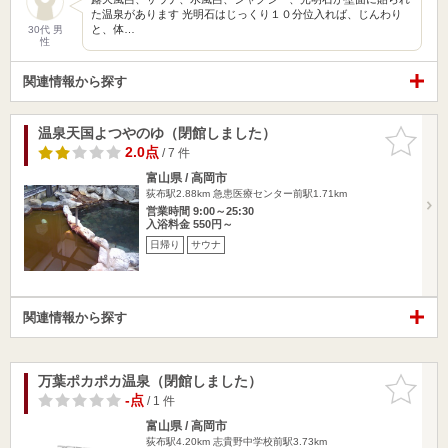
た温泉があります 光明石はじっくり１０分位入れば、じんわり
と、体…
30代 男
性
関連情報から探す
温泉天国よつやのゆ（閉館しました）
お気に入
りに追加
2.0点
/ 7 件
富山県 / 高岡市
荻布駅2.88km
急患医療センター前駅1.71km
営業時間 9:00～25:30
入浴料金 550円～
日帰り
サウナ
関連情報から探す
万葉ポカポカ温泉（閉館しました）
お気に入
りに追加
-点
/ 1 件
富山県 / 高岡市
荻布駅4.20km
志貴野中学校前駅3.73km