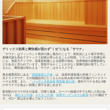
デトックス効果と爽快感が思わず"くせ"になる「サウナ」
「サウナ」はフィンランド発祥の蒸し風呂のことで、熱気浴により発汗作用と
新陳代謝を高めてデトックス効果が得られることが特徴。リラックス効果以外
にも、免疫力アップや、温度差刺激による副腎の強化、自律神経の調整効果な
どがあると言われています。普段汗をかくことが少なく新陳代謝が低下してい
る人に、爽快感が味わえる「サウナ」はオススメです。
東京都墨田区にある「
両国湯屋江戸遊
」は、温度90度前後の本格フィンランド
式ドライサウナ。その他施設内にたくさんのお休み処やWi-Fi完備のワークスペ
ースも充実。また、「
バーデと天然温泉 豊島園 庭の湯
」屋外サウナを含む4種
のサウナで心地よい刺激と発汗を楽しめます。
荻布駅のサウナ付きの温泉、日帰り温泉、スーパー銭湯の中でも特に人気があ
るのは、
陽だまりの湯
、
かたかごの湯
、
高岡マンテンホテル駅前
などの施設で
す。ぜひ一度は足を運んでみてください。