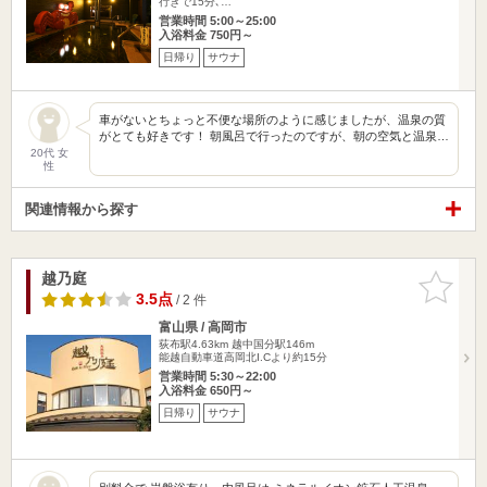
行きで15分､…
営業時間 5:00～25:00
入浴料金 750円～
日帰り
サウナ
車がないとちょっと不便な場所のように感じましたが、温泉の質
がとても好きです！ 朝風呂で行ったのですが、朝の空気と温泉…
20代 女
性
関連情報から探す
越乃庭
お気に入
りに追加
3.5点
/ 2 件
富山県 / 高岡市
荻布駅4.63km
越中国分駅146m
能越自動車道高岡北I.Cより約15分
営業時間 5:30～22:00
入浴料金 650円～
日帰り
サウナ