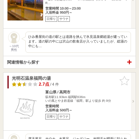
R…
営業時間 10:00～23:00
入浴料金 950円～
日帰り
サウナ
ひみ番屋街の道の駅とは道路を挟んで氷見温泉郷総湯が建ってい
ます。道の駅の中には沢山の飲食店が入っていましたが、総湯の
中にも…
～10代
男性
関連情報から探す
光明石温泉福岡の湯
お気に入
りに追加
2.7点
/ 4 件
富山県 / 高岡市
荻布駅11.93km
福岡駅636m
いの風とやま鉄道線「福岡」駅より徒歩 約 9分
営業時間
入浴料金 500円～
日帰り
サウナ
露天風呂、サウナ、水風呂、ジャグジー、光明石が壁面に貼られ