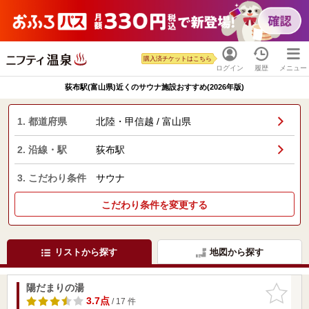
購入済チケットはこちら
ログイン
履歴
メニュー
荻布駅(富山県)近くのサウナ施設おすすめ(2026年版)
1. 都道府県
北陸・甲信越 / 富山県
2. 沿線・駅
荻布駅
3. こだわり条件
サウナ
こだわり条件を変更する
リストから探す
地図から探す
陽だまりの湯
お気に入
りに追加
3.7点
/ 17 件