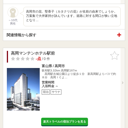
高岡市の花、堅香子（カタクリの花）が名前の由来でしょうか。
万葉集で大伴家持が詠んでいます。道路に対する間口が狭い立地
となり…
～10代
男性
関連情報から探す
高岡マンテンホテル駅前
お気に入
りに追加
-点
/ 0 件
富山県 / 高岡市
荻布駅3.32km
高岡駅167m
高岡駅古城公園口より徒歩１分 新高岡駅よりバスで約
８分 高岡ＩＣよ…
営業時間
入浴料金 ～
宿泊
サウナ
楽天トラベルの宿泊プランを見る