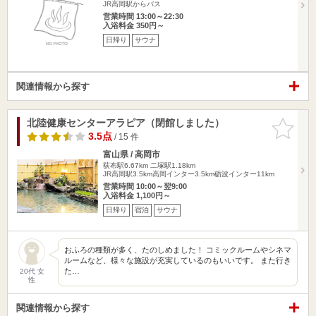
JR高岡駅からバス
営業時間 13:00～22:30
入浴料金 350円～
日帰り
サウナ
関連情報から探す
北陸健康センターアラピア（閉館しました）
お気に入
りに追加
3.5点
/ 15 件
富山県 / 高岡市
荻布駅6.67km
二塚駅1.18km
JR高岡駅3.5km高岡インター3.5km砺波インター11km
営業時間 10:00～翌9:00
入浴料金 1,100円～
日帰り
宿泊
サウナ
おふろの種類が多く、たのしめました！ コミックルームやシネマ
ルームなど、様々な施設が充実しているのもいいです。 また行き
た…
20代 女
性
関連情報から探す