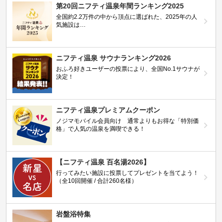
第20回ニフティ温泉年間ランキング2025
全国約2.2万件の中から頂点に選ばれた、2025年の人
気施設は…
ニフティ温泉 サウナランキング2026
おふろ好きユーザーの投票により、全国No.1サウナが
決定！
ニフティ温泉プレミアムクーポン
ノジマモバイル会員向け 通常よりもお得な「特別価
格」で人気の温泉を満喫できる！
【ニフティ温泉 百名湯2026】
行ってみたい施設に投票してプレゼントを当てよう！
（全10回開催 / 合計260名様）
岩盤浴特集