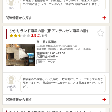
別料金で 岩盤浴有り、内風呂は ミネラルイオン鉱石人工温泉、
の 立山乃湯と ラジュウム鉱石人工温泉の 雨晴の湯の 日替わり…
匿名
関連情報から探す
ひかりランド南星の湯（旧アンデルセン南星の湯）
お気に入
りに追加
2.5点
/ 6 件
富山県 / 高岡市
荻布駅4.94km
高岡やぶなみ駅778m
新高岡駅（城端線） 1533m高岡ＩＣより 2.7km
営業時間 14:00～23:30
入浴料金 440円～
日帰り
サウナ
昔馴染みの銭湯といった感じ。 数年前にリニューアルして名前が
変わりました。 施設はやや古めであることは否めませんが、ジャ
グ…
30代 男
性
関連情報から探す