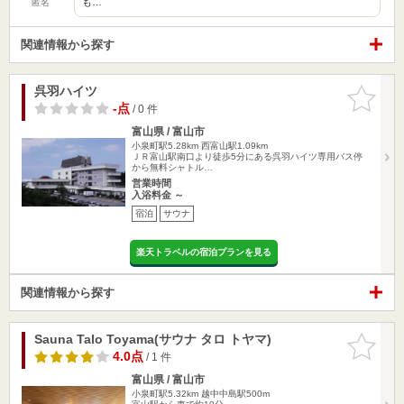
も…
匿名
関連情報から探す
呉羽ハイツ
お気に入
りに追加
-点
/ 0 件
富山県 / 富山市
小泉町駅5.28km
西富山駅1.09km
ＪＲ富山駅南口より徒歩5分にある呉羽ハイツ専用バス停
から無料シャトル…
営業時間
入浴料金 ～
宿泊
サウナ
楽天トラベルの宿泊プランを見る
関連情報から探す
Sauna Talo Toyama(サウナ タロ トヤマ)
お気に入
りに追加
4.0点
/ 1 件
富山県 / 富山市
小泉町駅5.32km
越中中島駅500m