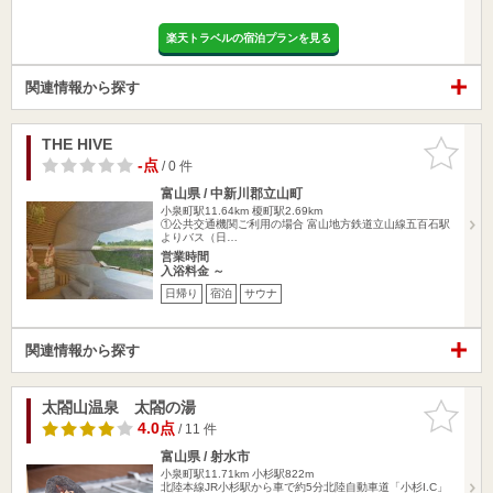
楽天トラベルの宿泊プランを見る
関連情報から探す
THE HIVE
お気に入
りに追加
-点
/ 0 件
富山県 / 中新川郡立山町
小泉町駅11.64km
榎町駅2.69km
①公共交通機関ご利用の場合 富山地方鉄道立山線五百石駅
よりバス（日…
営業時間
入浴料金 ～
日帰り
宿泊
サウナ
関連情報から探す
太閤山温泉 太閤の湯
お気に入
りに追加
4.0点
/ 11 件
富山県 / 射水市
小泉町駅11.71km
小杉駅822m
北陸本線JR小杉駅から車で約5分北陸自動車道「小杉I.C」