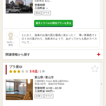
自動車道 富山…
営業時間
入浴料金 ～
宿泊
サウナ
楽天トラベルの宿泊プランを見る
とにかく、温泉のお湯の質が最高に良かった！ 薄い茶褐色でト
ロトロの湯ざわり。化粧水のようで、あがってからも肌がスベス
ベして…
50代～
男性
関連情報から探す
プラ座ゆ
お気に入
りに追加
3.0点
/ 1 件
富山県 / 富山市
小泉町駅1.51km
南富山駅658m
県道188号、国道359号経由
営業時間 12:00～22:30
入浴料金 500円～
日帰り
サウナ