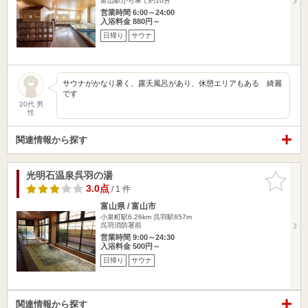
富山駅から車で約10分
営業時間 6:00～24:00
入浴料金 880円～
日帰り
サウナ
サウナがかなり暑く、露天風呂があり、休憩エリアもある 綺麗
です
20代 男
性
関連情報から探す
光明石温泉呉羽の湯
お気に入
りに追加
3.0点
/ 1 件
富山県 / 富山市
小泉町駅6.26km
呉羽駅657m
呉羽消防署前
営業時間 9:00～24:30
入浴料金 500円～
日帰り
サウナ
関連情報から探す