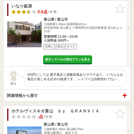
いなり鉱泉
お気に入
りに追加
3.6点
/ 6 件
富山県 / 富山市
小泉町駅2.49km
稲荷町駅461m
JR北陸本線 富山駅より車利用5分北陸自動車道 富山ICより
15分
営業時間 11:00～23:00
入浴料金 500円～
日帰り
宿泊
サウナ
楽天トラベルの宿泊プランを見る
420円にしては 露天風あり炭酸泉風ありサウナあり、 いろんなお
風呂が楽しめる広めの銭湯です。 シャワーは自動切れでない…
匿名
関連情報から探す
ホテルヴィスキオ富山 ｂｙ ＧＲＡＮＶＩＡ
お気に入
りに追加
-点
/ 0 件
富山県 / 富山市
小泉町駅2.59km
富山駅126m
JR富山駅南口 徒歩１分