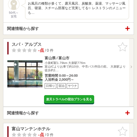
お風呂の種類が多くて、露天風呂、炭酸泉、薬湯、マッサージ風
呂、寝湯、スチーム部屋など充実してる✨ レストランのメニュー
も…
50代～
女性
関連情報から探す
スパ・アルプス
お気に入
りに追加
-点
/ 0 件
富山県 / 富山市
小泉町駅1.79km
大泉駅776m
富山ICよりお車で約10分、中市バス停目の前。 大泉駅より
徒歩約1…
営業時間 0:00～24:00
入浴料金 2,000円～
日帰り
宿泊
サウナ
楽天トラベルの宿泊プランを見る
関連情報から探す
富山マンテンホテル
お気に入
りに追加
-点
/ 0 件