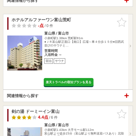
関連情報から探す
ホテルアルファーワン富山荒町
お気に入
りに追加
-点
/ 0 件
富山県 / 富山市
小泉町駅1.38km
荒町駅81m
●ＪＲ富山駅正面口【南口】広場～車４分歩１５分●旧西武
並びのサウナと…
営業時間
入浴料金 ～
宿泊
サウナ
楽天トラベルの宿泊プランを見る
関連情報から探す
剣の湯 ドーミーイン富山
お気に入
りに追加
4.4点
/ 6 件
富山県 / 富山市
小泉町駅1.43km
大手モール駅112m
富山駅より徒歩15分（富山駅より無料送迎バスあり）北陸