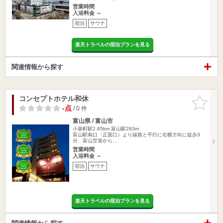
営業時間
入浴料金 ～
宿泊
サウナ
楽天トラベルの宿泊プランを見る
関連情報から探す
コンセプトホテル和休
お気に入
りに追加
-点
/ 0 件
富山県 / 富山市
小泉町駅2.65km
富山駅283m
富山駅南口〈正面口）より線路と平行に右横方向に徒歩3
分、富山空港から…
営業時間
入浴料金 ～
宿泊
サウナ
楽天トラベルの宿泊プランを見る