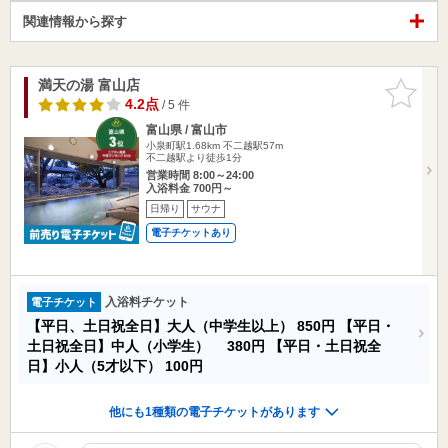
関連情報から探す
満天の湯 富山店
お気に入
りに追加
4.2点
/ 5 件
富山県 / 富山市
小泉町駅1.68km
不二越駅57m
不二越駅より徒歩1分
営業時間 8:00～24:00
入浴料金 700円～
日帰り
サウナ
電子チケットあり
入浴料チケット
電子チケット
【平日、土日祝全日】大人（中学生以上）
850円
【平日・
土日祝全日】中人（小学生）
380円
【平日・土日祝全
日】小人（5才以下）
100円
他にも1種類の電子チケットがあります