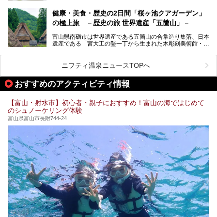
い温泉です。館内のレストラン「ジョウハナーレ」では、
月、水はフレンチ、火、木は和食、土日はその両方がランチ
健康・美食・歴史の2日間「桜ヶ池クアガーデン」
とディナーで味わえます。オリジナルのスイーツも評判で
の極上旅 －歴史の旅 世界遺産「五箇山」－
す。
富山県南砺市は世界遺産である五箇山の合掌造り集落、日本
そんな「桜ヶ池クアガーデン」に宿泊して、食を満喫してき
遺産である「宮大工の鑿一丁から生まれた木彫刻美術館・井
たのでじっくりご紹介します！
波」、ユネスコ無形文化遺産 城端曳山祭で知られる越中の
小京都・城端と、とても魅力的な観光スポットがたくさんあ
ります。
ニフティ温泉ニュースTOPへ
城端の郊外に建つ里山オーベルジュ＆温泉ウェルネススパ
おすすめのアクティビティ情報
「桜ヶ池クアガーデン」に泊まって、歴史の旅にお出かけし
てみませんか？
【富山・射水市】初心者・親子におすすめ！富山の海ではじめて
のシュノーケリング体験
富山県富山市長附744-24