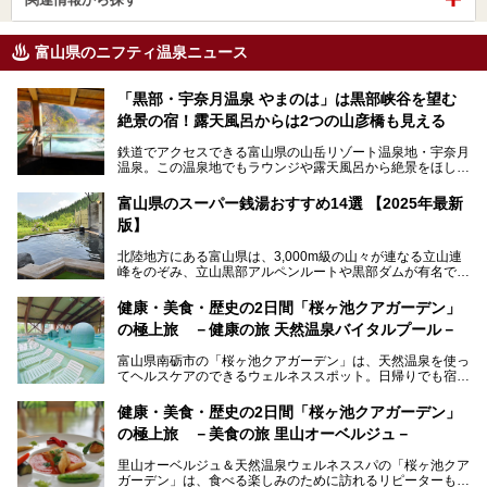
富山県のニフティ温泉ニュース
「黒部・宇奈月温泉 やまのは」は黒部峡谷を望む
絶景の宿！露天風呂からは2つの山彦橋も見える
鉄道でアクセスできる富山県の山岳リゾート温泉地・宇奈月
温泉。この温泉地でもラウンジや露天風呂から絶景をほしい
ままにする絶好の地に建つ宿がORIX HOTELS & RESORTS
の「黒部・宇奈月温泉 やまのは」。
富山県のスーパー銭湯おすすめ14選 【2025年最新
版】
自慢の眺望、温泉、居心地の良い客室、ビュッフェ式の食事
など、実際に泊まってみた体験を中心に詳しく紹介しちゃい
北陸地方にある富山県は、3,000m級の山々が連なる立山連
ます。日常から少し離れて、山懐で自然に癒されたいと思う
峰をのぞみ、立山黒部アルペンルートや黒部ダムが有名で
方にぴったりの温泉です。冬なら雪景色も絵になりますよ。
す。また、氷見港をはじめとする富山湾に揚がる、きときと
の（新鮮な）海の幸も見逃せません！
───
健康・美食・歴史の2日間「桜ヶ池クアガーデン」
提供元：オリックス・ホテルマネジメント株式会社【PR】
の極上旅 －健康の旅 天然温泉バイタルプール－
北陸新幹線が開業し、実は東京からも2時間ほどでアクセス
この記事は黒部・宇奈月温泉 やまのはのPR記事です。
できる富山県の、おすすめスーパー銭湯をご紹介します。質
富山県南砺市の「桜ヶ池クアガーデン」は、天然温泉を使っ
のいい天然温泉が豊富で、すぐにでも出かけたくなる施設が
てヘルスケアのできるウェルネススポット。日帰りでも宿泊
満載ですよ。
でも天然温泉バイタルプールやサウナ、露天風呂を利用でき
るので、ゆったり楽しみながら美しく健康に。
健康・美食・歴史の2日間「桜ヶ池クアガーデン」
の極上旅 －美食の旅 里山オーベルジュ－
そんな「桜ヶ池クアガーデン」の天然温泉バイタルプールと
大浴場・露天風呂を、宿泊して体験してきたので詳しくレポ
里山オーベルジュ＆天然温泉ウェルネススパの「桜ヶ池クア
ートしたいと思います。
ガーデン」は、食べる楽しみのために訪れるリピーターも多