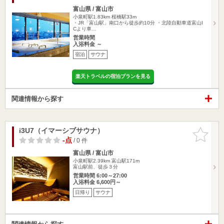
富山県 / 富山市
小泉町駅1.83km
桜橋駅33m
・JR「富山駅」南口から徒歩約10分 ・北陸自動車道富山I
Cより車…
営業時間
入浴料金 ～
宿泊
サウナ
楽天トラベルの宿泊プランを見る
関連情報から探す
i3U7（イマーシブサウナ）
お気に入
りに追加
-点
/ 0 件
富山県 / 富山市
小泉町駅2.39km
富山駅171m
富山駅前、徒歩３分
営業時間 6:00～27:00
入浴料金 6,600円～
日帰り
サウナ