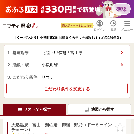
購入済チケットはこちら
ログイン
履歴
メニュー
【クーポンあり】小泉町駅(富山県)近くのサウナ施設おすすめ(2026年版)
1. 都道府県
北陸・甲信越 / 富山県
2. 沿線・駅
小泉町駅
3. こだわり条件
サウナ
こだわり条件を変更する
リストから探す
地図から探す
天然温泉 富山 剱の湯 御宿 野乃（ドーミーイン
お気に入
チェーン）
りに追加