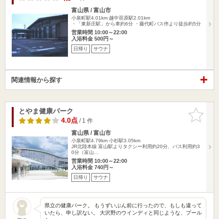
富山県 / 富山市
小泉町駅4.01km
越中荏原駅2.01km
・「東新庄駅」から車約6分 ・藤代町バス停より徒歩約5分
営業時間 10:00～22:00
入浴料金 500円～
日帰り
サウナ
関連情報から探す
とやま健康パーク
お気に入
りに追加
4.0点
/ 1 件
富山県 / 富山市
小泉町駅4.79km
小杉駅3.05km
JR北陸本線 富山駅よりタクシー利用約20分、バス利用約3
0分（富山…
営業時間 10:00～22:00
入浴料金 740円～
日帰り
サウナ
県立の健康パーク。 もうずいぶん前に行ったので、もしも違って
いたら、申し訳ない。 大沢野のウインディと同じような、プール