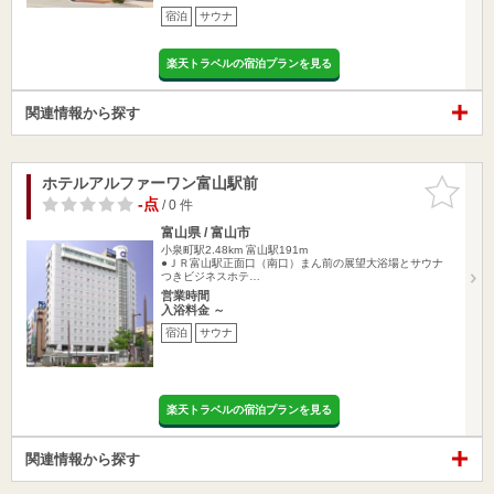
宿泊
サウナ
楽天トラベルの宿泊プランを見る
関連情報から探す
ホテルアルファーワン富山駅前
お気に入
りに追加
-点
/ 0 件
富山県 / 富山市
小泉町駅2.48km
富山駅191m
●ＪＲ富山駅正面口（南口）まん前の展望大浴場とサウナ
つきビジネスホテ…
営業時間
入浴料金 ～
宿泊
サウナ
楽天トラベルの宿泊プランを見る
関連情報から探す