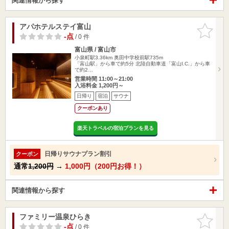
関連情報から探す
アパホテルステイ富山
お気に入
りに追加
-点
/ 0 件
富山県 / 富山市
小泉町駅3.36km
奥田中学校前駅735m
「富山駅」から車で約5分 北陸自動車道「富山I.C.」から車
で約2…
営業時間 11:00～21:00
入浴料金 1,200円～
日帰り
宿泊
サウナ
クーポンあり
楽天トラベルの宿泊プランを見る
日帰りサウナプラン割引
クーポン
通常
1,200円
→
1,000円（200円お得！）
関連情報から探す
ファミリー温泉ひらき
お気に入
りに追加
-点
/ 0 件