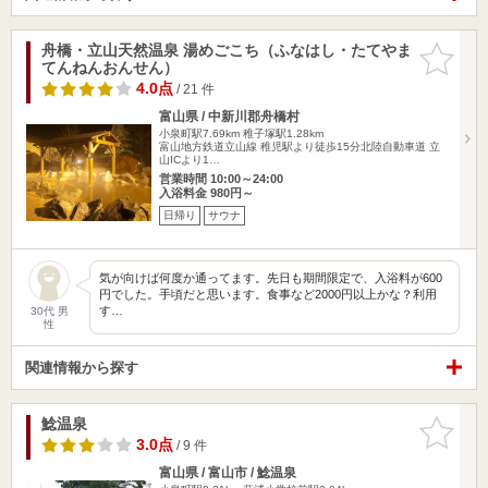
舟橋・立山天然温泉 湯めごこち（ふなはし・たてやま
お気に入
てんねんおんせん）
りに追加
4.0点
/ 21 件
富山県 / 中新川郡舟橋村
小泉町駅7.69km
稚子塚駅1.28km
富山地方鉄道立山線 稚児駅より徒歩15分北陸自動車道 立
山ICより1…
営業時間 10:00～24:00
入浴料金 980円～
日帰り
サウナ
気が向けば何度か通ってます。先日も期間限定で、入浴料が600
円でした。手頃だと思います。食事など2000円以上かな？利用
す…
30代 男
性
関連情報から探す
鯰温泉
お気に入
りに追加
3.0点
/ 9 件
富山県 / 富山市 / 鯰温泉