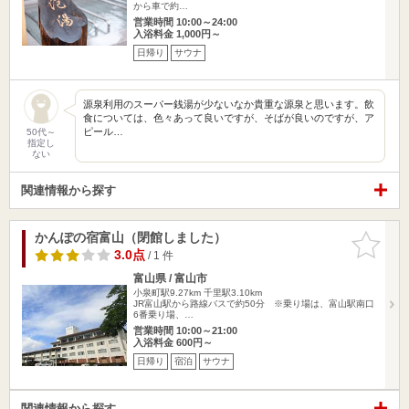
から車で約…
営業時間 10:00～24:00
入浴料金 1,000円～
日帰り
サウナ
源泉利用のスーパー銭湯が少ないなか貴重な源泉と思います。飲
食については、色々あって良いですが、そばが良いのですが、ア
ピール…
50代～
指定し
ない
関連情報から探す
かんぽの宿富山（閉館しました）
お気に入
りに追加
3.0点
/ 1 件
富山県 / 富山市
小泉町駅9.27km
千里駅3.10km
JR富山駅から路線バスで約50分 ※乗り場は、富山駅南口
6番乗り場、…
営業時間 10:00～21:00
入浴料金 600円～
日帰り
宿泊
サウナ
関連情報から探す