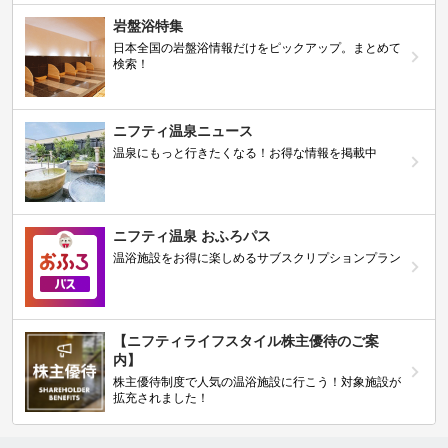
岩盤浴特集
日本全国の岩盤浴情報だけをピックアップ。まとめて
検索！
ニフティ温泉ニュース
温泉にもっと行きたくなる！お得な情報を掲載中
ニフティ温泉 おふろパス
温浴施設をお得に楽しめるサブスクリプションプラン
【ニフティライフスタイル株主優待のご案
内】
株主優待制度で人気の温浴施設に行こう！対象施設が
拡充されました！