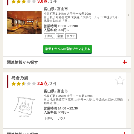
3.0点
/ 1 件
富山県 / 富山市
小泉町駅1.34km
大手モール駅59m
富山駅より路面電車環状線「大手モール」下車徒歩2分・
北陸自動車道『富…
営業時間 15:00～21:00
入浴料金 900円～
日帰り
宿泊
サウナ
楽天トラベルの宿泊プランを見る
関連情報から探す
島倉乃湯
お気に入
りに追加
2.5点
/ 3 件
富山県 / 富山市
小泉町駅1.35km
大手モール駅739m
富山地方鉄道市内電車 大手モール駅より徒歩約12分北陸自
動車道 富山…
営業時間 14:00～22:30
入浴料金 500円～
日帰り
サウナ