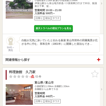
小泉町駅8.21km
萩浦小学校前駅3.04km
JR富山駅から富山地方鉄道バス新港東口行きで30分、鯰温
泉口下車、徒…
営業時間 10:00～21:00
入浴料金 500円～
日帰り
宿泊
サウナ
楽天トラベルの宿泊プランを見る
白鯰が元気に泳いでいたと伝わる薬湯 富山市郊外の田園風景が広
がる中に佇む、享和元年（1801年）に開業した宿泊もでき…
50代～
男性
関連情報から探す
料理旅館 久乃家
お気に入
りに追加
-点
/ 0 件
富山県 / 富山市
小泉町駅11.09km
水橋駅1.33km
水橋駅からお車で５分
営業時間
入浴料金 440円～
日帰り
宿泊
サウナ