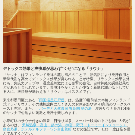
デトックス効果と爽快感が思わず"くせ"になる「サウナ」
「サウナ」はフィンランド発祥の蒸し風呂のことで、熱気浴により発汗作用と
新陳代謝を高めてデトックス効果が得られることが特徴。リラックス効果以外
にも、免疫力アップや、温度差刺激による副腎の強化、自律神経の調整効果な
どがあると言われています。普段汗をかくことが少なく新陳代謝が低下してい
る人に、爽快感が味わえる「サウナ」はオススメです。
東京都墨田区にある「
両国湯屋江戸遊
」は、温度90度前後の本格フィンランド
式ドライサウナ。その他施設内にたくさんのお休み処やWi-Fi完備のワークスペ
ースも充実。また、「
バーデと天然温泉 豊島園 庭の湯
」屋外サウナを含む4種
のサウナで心地よい刺激と発汗を楽しめます。
小泉町駅のサウナ付きの温泉、日帰り温泉、スーパー銭湯の中でも特に人気が
あるのは、
天然温泉 富山 剱の湯 御宿 野乃（ドーミーインチェーン）
、
島倉乃湯
、
ホテルアルファーワン富山荒町
などの施設です。ぜひ一度は足を運
んでみてください。