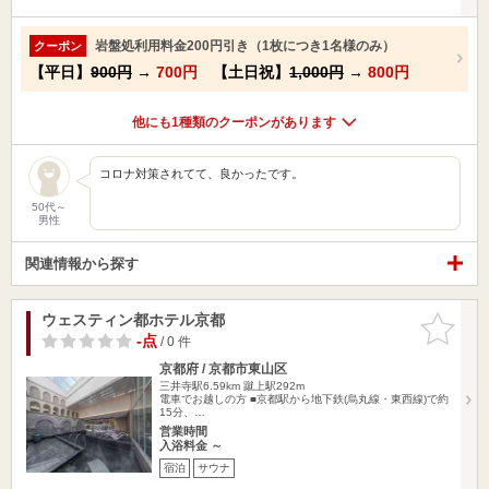
岩盤処利用料金200円引き（1枚につき1名様のみ）
クーポン
【平日】
900円
→
700円
【土日祝】
1,000円
→
800円
他にも1種類のクーポンがあります
コロナ対策されてて、良かったです。
50代～
男性
関連情報から探す
ウェスティン都ホテル京都
お気に入
りに追加
-点
/ 0 件
京都府 / 京都市東山区
三井寺駅6.59km
蹴上駅292m
電車でお越しの方 ■京都駅から地下鉄(烏丸線・東西線)で約
15分、…
営業時間
入浴料金 ～
宿泊
サウナ