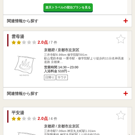
楽天トラベルの宿泊プランを見る
関連情報から探す
雲母湯
お気に入
りに追加
2.0点
/ 7 件
京都府 / 京都市左京区
三井寺駅6.98km
修学院駅591m
叡山電鉄本線 一乗寺駅・修学院駅より徒歩約11分名神高速
道路 京都東…
営業時間 14:30～23:00
入浴料金 510円～
日帰り
サウナ
関連情報から探す
平安湯
お気に入
りに追加
2.0点
/ 4 件
京都府 / 京都市左京区
三井寺駅7.06km
神宮丸太町駅1.01km
京阪鴨東線 神宮丸田町駅より徒歩約25分