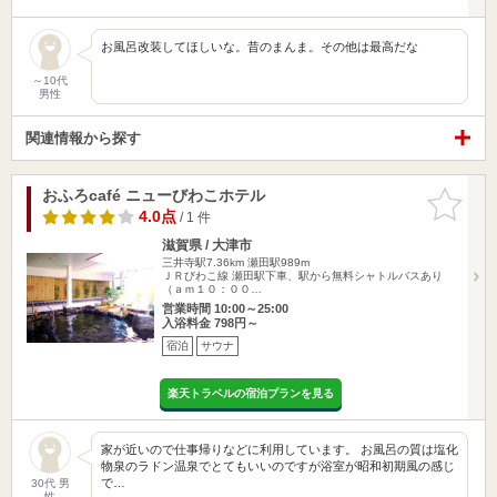
お風呂改装してほしいな。昔のまんま。その他は最高だな
～10代
男性
関連情報から探す
おふろcafé ニューびわこホテル
お気に入
りに追加
4.0点
/ 1 件
滋賀県 / 大津市
三井寺駅7.36km
瀬田駅989m
ＪＲびわこ線 瀬田駅下車、駅から無料シャトルバスあり
（ａｍ１０：００…
営業時間 10:00～25:00
入浴料金 798円～
宿泊
サウナ
楽天トラベルの宿泊プランを見る
家が近いので仕事帰りなどに利用しています。 お風呂の質は塩化
物泉のラドン温泉でとてもいいのですが浴室が昭和初期風の感じ
で…
30代 男
性