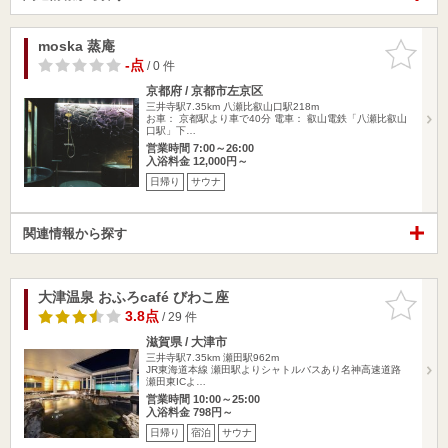
moska 蒸庵
お気に入
りに追加
-点
/ 0 件
京都府 / 京都市左京区
三井寺駅7.35km
八瀬比叡山口駅218m
お車： 京都駅より車で40分 電車： 叡山電鉄「八瀬比叡山
口駅」下…
営業時間 7:00～26:00
入浴料金 12,000円～
日帰り
サウナ
関連情報から探す
大津温泉 おふろcafé びわこ座
お気に入
りに追加
3.8点
/ 29 件
滋賀県 / 大津市
三井寺駅7.35km
瀬田駅962m
JR東海道本線 瀬田駅よりシャトルバスあり名神高速道路
瀬田東ICよ…
営業時間 10:00～25:00
入浴料金 798円～
日帰り
宿泊
サウナ