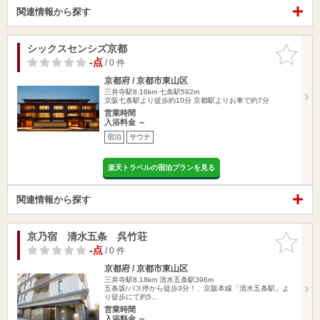
関連情報から探す
シックスセンシズ京都
お気に入
りに追加
-点
/ 0 件
京都府 / 京都市東山区
三井寺駅8.16km
七条駅592m
京阪七条駅より徒歩約10分 京都駅よりお車で約7分
営業時間
入浴料金 ～
宿泊
サウナ
楽天トラベルの宿泊プランを見る
関連情報から探す
京乃宿 清水五条 呉竹荘
お気に入
りに追加
-点
/ 0 件
京都府 / 京都市東山区
三井寺駅8.18km
清水五条駅396m
五条坂/バス停から徒歩3分！、京阪本線「清水五条駅」よ
り徒歩にて約5…
営業時間
入浴料金 ～