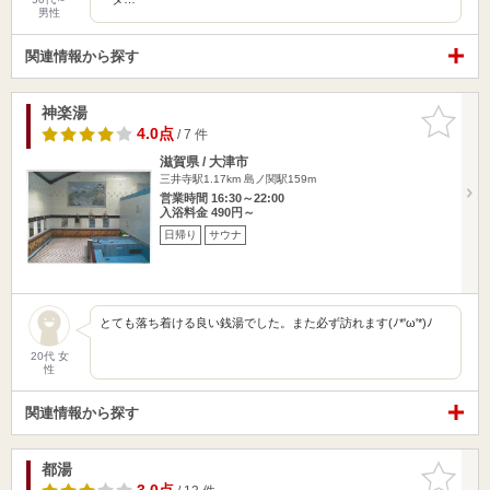
男性
関連情報から探す
神楽湯
お気に入
りに追加
4.0点
/ 7 件
滋賀県 / 大津市
三井寺駅1.17km
島ノ関駅159m
営業時間 16:30～22:00
入浴料金 490円～
日帰り
サウナ
とても落ち着ける良い銭湯でした。また必ず訪れます(ﾉ*'ω'*)ﾉ
20代 女
性
関連情報から探す
都湯
お気に入
りに追加