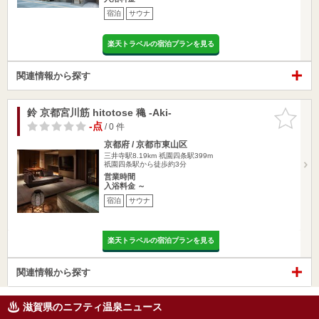
宿泊
サウナ
楽天トラベルの宿泊プランを見る
関連情報から探す
鈴 京都宮川筋 hitotose 穐 -Aki-
お気に入
りに追加
-点
/ 0 件
京都府 / 京都市東山区
三井寺駅8.19km
祇園四条駅399m
祇園四条駅から徒歩約3分
営業時間
入浴料金 ～
宿泊
サウナ
楽天トラベルの宿泊プランを見る
関連情報から探す
滋賀県のニフティ温泉ニュース