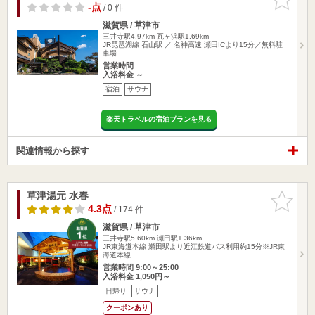
りに追加
-点
/ 0 件
滋賀県 / 草津市
三井寺駅4.97km
瓦ヶ浜駅1.69km
JR琵琶湖線 石山駅 ／ 名神高速 瀬田ICより15分／無料駐
車場
営業時間
入浴料金 ～
宿泊
サウナ
楽天トラベルの宿泊プランを見る
関連情報から探す
草津湯元 水春
お気に入
りに追加
4.3点
/ 174 件
滋賀県 / 草津市
三井寺駅5.60km
瀬田駅1.36km
JR東海道本線 瀬田駅より近江鉄道バス利用約15分※JR東
海道本線 …
営業時間 9:00～25:00
入浴料金 1,050円～
日帰り
サウナ
クーポンあり