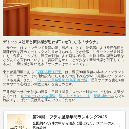
デトックス効果と爽快感が思わず"くせ"になる「サウナ」
「サウナ」はフィンランド発祥の蒸し風呂のことで、熱気浴により発汗作用と
新陳代謝を高めてデトックス効果が得られることが特徴。リラックス効果以外
にも、免疫力アップや、温度差刺激による副腎の強化、自律神経の調整効果な
どがあると言われています。普段汗をかくことが少なく新陳代謝が低下してい
る人に、爽快感が味わえる「サウナ」はオススメです。
東京都墨田区にある「
両国湯屋江戸遊
」は、温度90度前後の本格フィンランド
式ドライサウナ。その他施設内にたくさんのお休み処やWi-Fi完備のワークスペ
ースも充実。また、「
バーデと天然温泉 豊島園 庭の湯
」屋外サウナを含む4種
のサウナで心地よい刺激と発汗を楽しめます。
三井寺駅のサウナ付きの温泉、日帰り温泉、スーパー銭湯の中でも特に人気が
あるのは、
ゆーゆーらんど大津湯
、
湯～トピアきりしま
、
琵琶湖ホテル
などの
施設です。ぜひ一度は足を運んでみてください。
第20回ニフティ温泉年間ランキング2025
全国約2.2万件の中から頂点に選ばれた、2025年の人
気施設は…