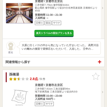
京都府 / 京都市左京区
三井寺駅7.75km
修学院駅444m
叡山電鉄 修学院駅より徒歩5分名神高速道路 京都南ICより
45分
営業時間 11:30～21:30
入浴料金 ～
日帰り
宿泊
サウナ
楽天トラベルの宿泊プランを見る
大原に行くバスの中から気になっていた佇まいだった。 高野川沿
いの離れの個室で昼懐石をいただいて、入浴した。 壬申の…
匿名
関連情報から探す
孫橋湯
お気に入
りに追加
2.8点
/ 9 件
京都府 / 京都市左京区
三井寺駅7.81km
三条京阪駅96m
地下鉄東西線 三条京阪駅より徒歩約3分
営業時間 15:00～23:00
入浴料金 550円～
日帰り
サウナ