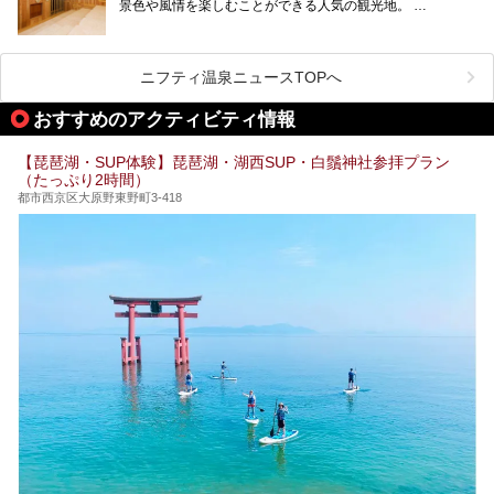
景色や風情を楽しむことができる人気の観光地。
今回は、そんな滋賀県でサウナに入れるおすすめ施設を厳選
してご紹介します！
旅行やお出かけのついではもちろん、近隣にお住いの方はぜ
ひ気軽に立ち寄ってみてくださいね。
ニフティ温泉ニュースTOPへ
おすすめのアクティビティ情報
【琵琶湖・SUP体験】琵琶湖・湖西SUP・白鬚神社参拝プラン
（たっぷり2時間）
都市西京区大原野東野町3-418