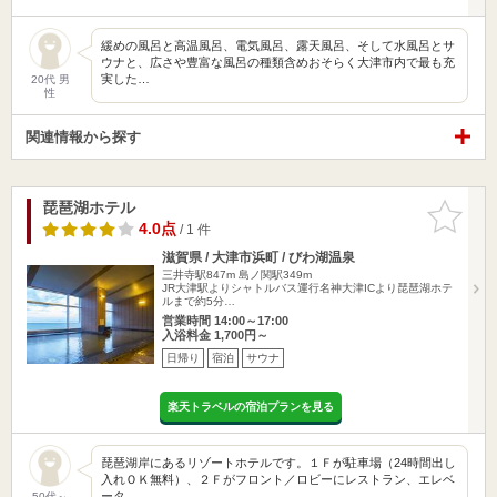
緩めの風呂と高温風呂、電気風呂、露天風呂、そして水風呂とサ
ウナと、広さや豊富な風呂の種類含めおそらく大津市内で最も充
実した…
20代 男
性
関連情報から探す
琵琶湖ホテル
お気に入
りに追加
4.0点
/ 1 件
滋賀県 / 大津市浜町 / びわ湖温泉
三井寺駅847m
島ノ関駅349m
JR大津駅よりシャトルバス運行名神大津ICより琵琶湖ホテ
ルまで約5分…
営業時間 14:00～17:00
入浴料金 1,700円～
日帰り
宿泊
サウナ
楽天トラベルの宿泊プランを見る
琵琶湖岸にあるリゾートホテルです。１Ｆが駐車場（24時間出し
入れＯＫ無料）、２Ｆがフロント／ロビーにレストラン、エレベ
ータ…
50代～