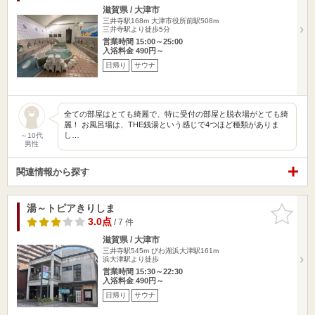
滋賀県 / 大津市
三井寺駅168m
大津市役所前駅508m
三井寺駅より徒歩5分
営業時間 15:00～25:00
入浴料金 490円～
日帰り
サウナ
全ての部屋はとても綺麗で、特に受付の部屋と脱衣場がとても綺
麗！ お風呂場は、THE銭湯という感じで4つほど種類がありま
し…
～10代
男性
関連情報から探す
湯～トピアきりしま
お気に入
りに追加
3.0点
/ 7 件
滋賀県 / 大津市
三井寺駅545m
びわ湖浜大津駅161m
浜大津駅より徒歩
営業時間 15:30～22:30
入浴料金 490円～
日帰り
サウナ