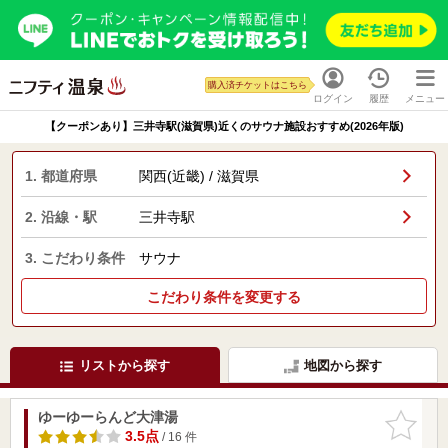
購入済チケットはこちら
ログイン
履歴
メニュー
【クーポンあり】三井寺駅(滋賀県)近くのサウナ施設おすすめ(2026年版)
1. 都道府県
関西(近畿) / 滋賀県
2. 沿線・駅
三井寺駅
3. こだわり条件
サウナ
こだわり条件を変更する
リストから探す
地図から探す
ゆーゆーらんど大津湯
お気に入
りに追加
3.5点
/ 16 件