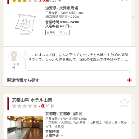
3.0点
/ 13 件
滋賀県 / 大津市馬場
三井寺駅2.74km
錦駅218m
JR京阪膳所駅東へ250m
営業時間 8:00～24:00
入浴料金 490円～
日帰り
サウナ
ここのオススメは、なんと言ってもサウナと水風呂！ 狭めの高温
サウナで、しっかり体を暖めて、深めの水風呂で体を冷やす。 …
30代 男
性
関連情報から探す
京都山科 ホテル山楽
お気に入
りに追加
-点
/ 0 件
京都府 / 京都市 山科区
三井寺駅4.57km
山科駅126m
・京都駅・大津駅から約５分 ・山科駅より徒歩１分（駅か
ら地下道直結…
営業時間
入浴料金 ～