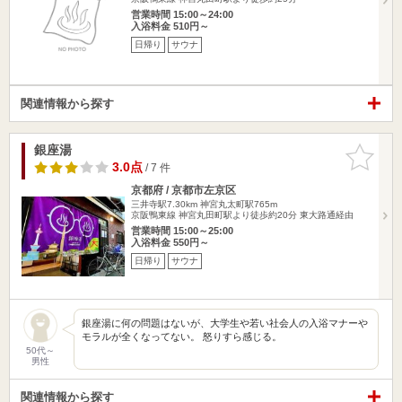
営業時間 15:00～24:00
入浴料金 510円～
日帰り
サウナ
関連情報から探す
銀座湯
お気に入
りに追加
3.0点
/ 7 件
京都府 / 京都市左京区
三井寺駅7.30km
神宮丸太町駅765m
京阪鴨東線 神宮丸田町駅より徒歩約20分 東大路通経由
営業時間 15:00～25:00
入浴料金 550円～
日帰り
サウナ
銀座湯に何の問題はないが、大学生や若い社会人の入浴マナーや
モラルが全くなってない。 怒りすら感じる。
50代～
男性
関連情報から探す