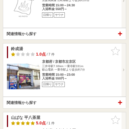
京阪鴨東線 出町柳駅より徒歩約10分
営業時間 15:00～24:30
入浴料金 550円～
日帰り
サウナ
関連情報から探す
鈴成湯
お気に入
りに追加
1.0点
/ 7 件
京都府 / 京都市左京区
三井寺駅7.66km
一乗寺駅331m
叡山電鉄 一乗寺駅より徒歩約7分
営業時間 15:00～23:00
入浴料金 550円～
日帰り
サウナ
関連情報から探す
山ばな 平八茶屋
お気に入
りに追加
5.0点
/ 1 件