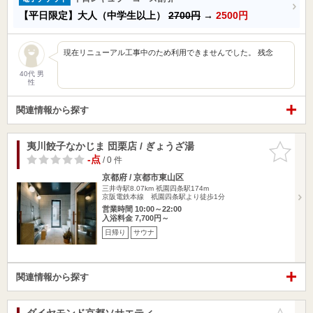
【平日限定】大人（中学生以上）
2700円
→
2500円
現在リニューアル工事中のため利用できませんでした。 残念
40代 男
性
関連情報から探す
夷川餃子なかじま 団栗店 / ぎょうざ湯
お気に入
りに追加
-点
/ 0 件
京都府 / 京都市東山区
三井寺駅8.07km
祇園四条駅174m
京阪電鉄本線 祇園四条駅より徒歩1分
営業時間 10:00～22:00
入浴料金 7,700円～
日帰り
サウナ
関連情報から探す
ダイヤモンド京都ソサエティ
お気に入