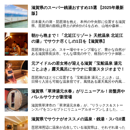
滋賀県のスーパー銭湯おすすめ15選 【2025年最新
版】
日本最大の湖・琵琶湖を抱え、本州の中央部に位置する滋賀
県。琵琶湖の面積は県土の約6分の1を占め、山地や森林部
分も多く、水と緑に恵まれています。古くから交通の要衝と
して栄え、県内には世界遺産の比叡山延暦寺、天守が国宝に
朝から晩まで！「北近江リゾート 天然温泉 北近江
指定されている彦根城、国の特別史跡の安土城跡など、多数
の湯」でサウナ尽くしの1日を【滋賀県】
の史跡があります。
今回は、滋賀県でおすすめのスーパー銭湯をご紹介します。
琵琶湖をはじめ、スキー場やキャンプ場など、豊かな自然が
琵琶湖の雄大な景色を眺めながら入れる施設もありますよ。
ある滋賀県長浜市。そんな環境の中で、格別のサウナ体験を
してみませんか？
元アイドルの若女将が迎える滋賀「宝船温泉 湯元
今回は、「北近江リゾート 天然温泉 北近江の湯」で朝から
ことぶき」露天風呂にサウナに音楽スタジオまで！
晩まで楽しめる過ごし方をご紹介！ サウナ設備やサウナド
リンクにサウナ飯など、サウナ尽くしの一日になること、間
琵琶湖のほとりに位置する「宝船温泉 湯元ことぶき」は、
違いなしですよ。
日帰り入浴も可能な温泉宿です。風情ある露天風呂や内風
───
呂、さらに2023年10月、屋外にバレルサウナのエリアがオ
提供元：北近江リゾート 天然温泉 北近江の湯【PR】
ープン。湖からそよぐ爽やかな風を感じながらサウナと温泉
この記事は北近江リゾート 天然温泉 北近江の湯のPR記事で
滋賀県「草津湯元水春」がリニューアル！岩盤房や
が楽しめます。
す。
バレルサウナが新登場
近江牛や琵琶湖にしかいない珍しい魚など滋賀グルメに舌鼓
滋賀県草津市の「草津湯元水春」が、“リラックス＆ストー
を打てるのも醍醐味の一つ。そして、若女将はなんと「元ア
ンスパ”をコンセプトにリニューアルオープンしました。
イドル」の現役アーティスト。音楽スタジオまで備えたユニ
岩盤浴エリアがゆったりくつろげる広いスペースに一新され
ークなお宿の多彩な魅力をご紹介します。
たほか、岩盤房やバレルサウナも新設されました。さらに地
滋賀県でサウナがオススメの温泉・銭湯・スパ10選
産地消をテーマにしたレストランメニューもパワーアップ。
今回新しくなった「草津湯元水春」の魅力を余すところなく
琵琶湖周辺に温泉が点在している滋賀県は、それぞれ違った
紹介します。