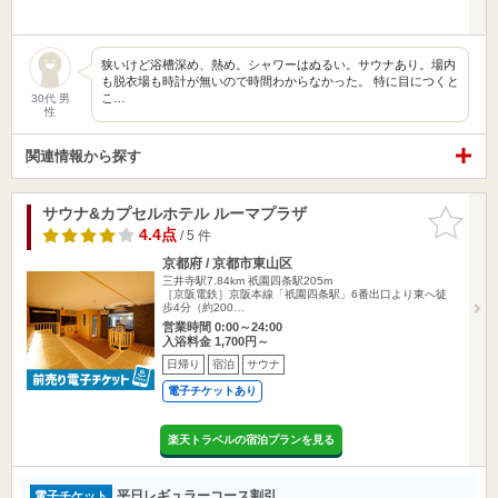
狭いけど浴槽深め、熱め。シャワーはぬるい。サウナあり。場内
も脱衣場も時計が無いので時間わからなかった。 特に目につくと
こ…
30代 男
性
関連情報から探す
サウナ&カプセルホテル ルーマプラザ
お気に入
りに追加
4.4点
/ 5 件
京都府 / 京都市東山区
三井寺駅7.84km
祇園四条駅205m
［京阪電鉄］京阪本線「祇園四条駅」6番出口より東へ徒
歩4分（約200…
営業時間 0:00～24:00
入浴料金 1,700円～
日帰り
宿泊
サウナ
電子チケットあり
楽天トラベルの宿泊プランを見る
平日レギュラーコース割引
電子チケット