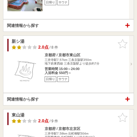
日帰り
サウナ
関連情報から探す
新シ湯
お気に入
りに追加
2.0点
/ 8 件
京都府 / 京都市東山区
三井寺駅7.57km
三条京阪駅350m
地下鉄東西線 三条京阪駅より徒歩約7分
営業時間 15:00～24:00
入浴料金 550円～
日帰り
サウナ
関連情報から探す
東山湯
お気に入
りに追加
2.0点
/ 9 件
京都府 / 京都市左京区
三井寺駅7.58km
出町柳駅504m