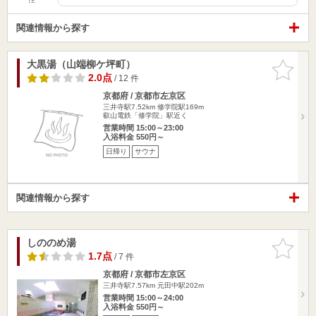
関連情報から探す
大黒湯（山端柳ケ坪町）
お気に入
りに追加
2.0点
/ 12 件
京都府 / 京都市左京区
三井寺駅7.52km
修学院駅169m
叡山電鉄「修学院」駅近く
営業時間 15:00～23:00
入浴料金 550円～
日帰り
サウナ
関連情報から探す
しののめ湯
お気に入
りに追加
1.7点
/ 7 件
京都府 / 京都市左京区
三井寺駅7.57km
元田中駅202m
営業時間 15:00～24:00
入浴料金 550円～