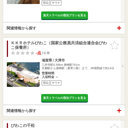
宿泊
サウナ
楽天トラベルの宿泊プランを見る
関連情報から探す
ＫＫＲホテルびわこ（国家公務員共済組合連合会びわ
お気に入
こ保養所）
りに追加
-点
/ 0 件
滋賀県 / 大津市
三井寺駅4.59km
唐崎駅761m
京都駅から唐崎駅（最寄り駅）まで、JR湖西線で約14分
営業時間
入浴料金 ～
宿泊
サウナ
楽天トラベルの宿泊プランを見る
関連情報から探す
びわこの千松
お気に入