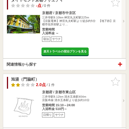
りに追加
-点
/ 0 件
京都府 / 京都市中京区
三井寺駅8.10km
神宮丸太町駅225m
【京阪電車】神宮丸太町駅より徒歩約5分 【地下鉄】京
都市役所前駅より…
営業時間
入浴料金 ～
宿泊
サウナ
楽天トラベルの宿泊プランを見る
関連情報から探す
旭湯（門脇町）
お気に入
りに追加
2.0点
/ 1 件
京都府 / 京都市東山区
三井寺駅8.12km
清水五条駅404m
京阪本線 清水五条駅より徒歩約10分
営業時間 15:10～24:00
入浴料金 510円～
日帰り
サウナ