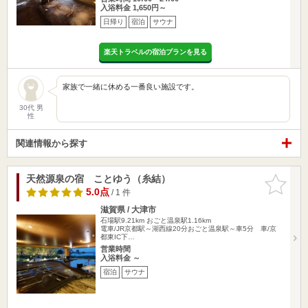
入浴料金 1,650円～
日帰り
宿泊
サウナ
楽天トラベルの宿泊プランを見る
家族で一緒に休める一番良い施設です。
30代 男
性
関連情報から探す
天然源泉の宿 ことゆう（糸結）
お気に入
りに追加
5.0点
/ 1 件
滋賀県 / 大津市
石場駅9.21km
おごと温泉駅1.16km
電車/JR京都駅～湖西線20分おごと温泉駅～車5分 車/京
都東IC下…
営業時間
入浴料金 ～
宿泊
サウナ