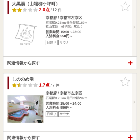
大黒湯（山端柳ケ坪町）
お気に入
りに追加
2.0点
/ 12 件
京都府 / 京都市左京区
石場駅9.23km
修学院駅169m
叡山電鉄「修学院」駅近く
営業時間 15:00～23:00
入浴料金 550円～
日帰り
サウナ
関連情報から探す
しののめ湯
お気に入
りに追加
1.7点
/ 7 件
京都府 / 京都市左京区
石場駅9.23km
元田中駅202m
営業時間 15:00～24:00
入浴料金 550円～
日帰り
サウナ
関連情報から探す