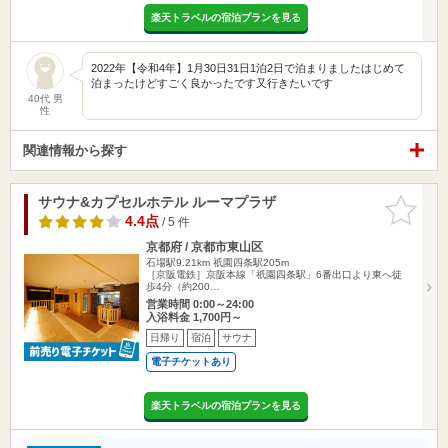
楽天トラベルの宿泊プランを見る
2022年【令和4年】1月30日31日1泊2日で泊まりましたはじめて
泊まったけどすごく良かったです又行きたいです
40代 男
性
関連情報から探す
サウナ&カプセルホテル ルーマプラザ
お気に入
りに追加
4.4点
/ 5 件
京都府 / 京都市東山区
石場駅9.21km
祇園四条駅205m
［京阪電鉄］京阪本線「祇園四条駅」6番出口より東へ徒
歩4分（約200…
営業時間 0:00～24:00
入浴料金 1,700円～
日帰り
宿泊
サウナ
電子チケットあり
楽天トラベルの宿泊プランを見る