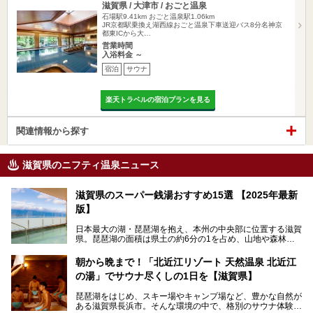
滋賀県 / 大津市 / おごと温泉
石場駅9.41km
おごと温泉駅1.06km
JR京都駅乗換え湖西線おごと温泉下車送迎バス8分名神京
都東ICから大…
営業時間
入浴料金 ～
宿泊
サウナ
楽天トラベルの宿泊プランを見る
関連情報から探す
滋賀県のニフティ温泉ニュース
滋賀県のスーパー銭湯おすすめ15選 【2025年最新
版】
日本最大の湖・琵琶湖を抱え、本州の中央部に位置する滋賀
県。琵琶湖の面積は県土の約6分の1を占め、山地や森林部
分も多く、水と緑に恵まれています。古くから交通の要衝と
して栄え、県内には世界遺産の比叡山延暦寺、天守が国宝に
朝から晩まで！「北近江リゾート 天然温泉 北近江
指定されている彦根城、国の特別史跡の安土城跡など、多数
の湯」でサウナ尽くしの1日を【滋賀県】
の史跡があります。
今回は、滋賀県でおすすめのスーパー銭湯をご紹介します。
琵琶湖をはじめ、スキー場やキャンプ場など、豊かな自然が
琵琶湖の雄大な景色を眺めながら入れる施設もありますよ。
ある滋賀県長浜市。そんな環境の中で、格別のサウナ体験を