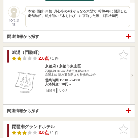
本館･西館･南館･月心亭の4棟からなる大型で､昭和4年に開業した
老舗旅館。姉妹館の「木もれび」に宿泊した際、別途648円…
40代 男
性
関連情報から探す
旭湯（門脇町）
お気に入
りに追加
2.0点
/ 1 件
京都府 / 京都市東山区
石場駅9.39km
清水五条駅404m
京阪本線 清水五条駅より徒歩約10分
営業時間 15:10～24:00
入浴料金 510円～
日帰り
サウナ
関連情報から探す
琵琶湖グランドホテル
お気に入
りに追加
3.0点
/ 1 件