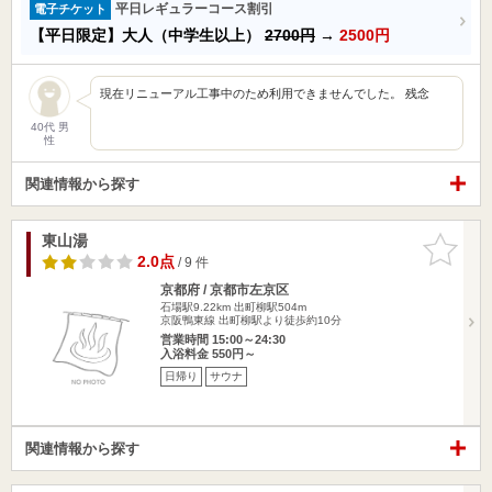
平日レギュラーコース割引
電子チケット
【平日限定】大人（中学生以上）
2700円
→
2500円
現在リニューアル工事中のため利用できませんでした。 残念
40代 男
性
関連情報から探す
東山湯
お気に入
りに追加
2.0点
/ 9 件
京都府 / 京都市左京区
石場駅9.22km
出町柳駅504m
京阪鴨東線 出町柳駅より徒歩約10分
営業時間 15:00～24:30
入浴料金 550円～
日帰り
サウナ
関連情報から探す