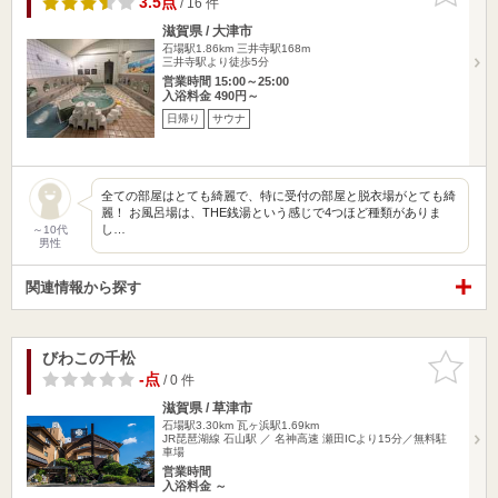
3.5点
/ 16 件
滋賀県 / 大津市
石場駅1.86km
三井寺駅168m
三井寺駅より徒歩5分
営業時間 15:00～25:00
入浴料金 490円～
日帰り
サウナ
全ての部屋はとても綺麗で、特に受付の部屋と脱衣場がとても綺
麗！ お風呂場は、THE銭湯という感じで4つほど種類がありま
し…
～10代
男性
関連情報から探す
びわこの千松
お気に入
りに追加
-点
/ 0 件
滋賀県 / 草津市
石場駅3.30km
瓦ヶ浜駅1.69km
JR琵琶湖線 石山駅 ／ 名神高速 瀬田ICより15分／無料駐
車場
営業時間
入浴料金 ～