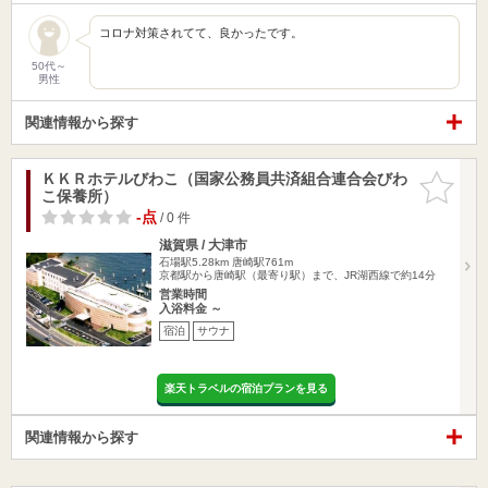
コロナ対策されてて、良かったです。
50代～
男性
関連情報から探す
ＫＫＲホテルびわこ（国家公務員共済組合連合会びわ
お気に入
こ保養所）
りに追加
-点
/ 0 件
滋賀県 / 大津市
石場駅5.28km
唐崎駅761m
京都駅から唐崎駅（最寄り駅）まで、JR湖西線で約14分
営業時間
入浴料金 ～
宿泊
サウナ
楽天トラベルの宿泊プランを見る
関連情報から探す