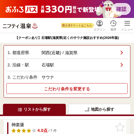
購入済チケットはこちら
ログイン
履歴
メニュー
【クーポンあり】石場駅(滋賀県)近くのサウナ施設おすすめ(2026年版)
1. 都道府県
関西(近畿) / 滋賀県
2. 沿線・駅
石場駅
3. こだわり条件
サウナ
こだわり条件を変更する
リストから探す
地図から探す
神楽湯
お気に入
りに追加
4.0点
/ 7 件