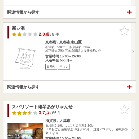
関連情報から探す
新シ湯
お気に入
りに追加
2.0点
/ 8 件
京都府 / 京都市東山区
石場駅8.99km
三条京阪駅350m
地下鉄東西線 三条京阪駅より徒歩約7分
営業時間 15:00～24:00
入浴料金 550円～
日帰り
サウナ
関連情報から探す
スパリゾート雄琴あがりゃんせ
お気に入
りに追加
3.7点
/ 86 件
滋賀県 / 大津市
石場駅9.19km
おごと温泉駅1.20km
ＪＲおごと温泉駅より徒歩20分。 送迎バス有り。名神京都
東I.Cより…
営業時間 10:00～24:00