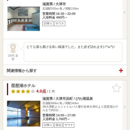
滋賀県 / 大津市
石場駅555m
島ノ関駅159m
営業時間 16:30～22:00
入浴料金 490円～
日帰り
サウナ
とても落ち着ける良い銭湯でした。また必ず訪れます(ﾉ*'ω'*)ﾉ
20代 女
性
関連情報から探す
琵琶湖ホテル
お気に入
りに追加
4.0点
/ 1 件
滋賀県 / 大津市浜町 / びわ湖温泉
石場駅889m
島ノ関駅349m
JR大津駅よりシャトルバス運行名神大津ICより琵琶湖ホテ
ルまで約5分…
営業時間 14:00～17:00
入浴料金 1,700円～
日帰り
宿泊
サウナ