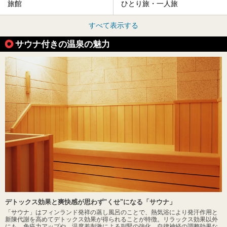
旅館
ひとり旅・一人旅
すべて表示する
サウナ付きの温泉の魅力
デトックス効果と爽快感が思わず"くせ"になる「サウナ」
「サウナ」はフィンランド発祥の蒸し風呂のことで、熱気浴により発汗作用と
新陳代謝を高めてデトックス効果が得られることが特徴。リラックス効果以外
にも、免疫力アップや、温度差刺激による副腎の強化、自律神経の調整効果な