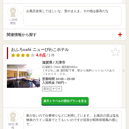
お風呂改装してほしいな。昔のまんま。その他は最高だな
～10代
男性
関連情報から探す
おふろcafé ニューびわこホテル
お気に入
りに追加
4.0点
/ 1 件
滋賀県 / 大津市
石場駅5.70km
瀬田駅989m
ＪＲびわこ線 瀬田駅下車、駅から無料シャトルバスあり
（ａｍ１０：００…
営業時間 10:00～25:00
入浴料金 798円～
宿泊
サウナ
楽天トラベルの宿泊プランを見る
家が近いので仕事帰りなどに利用しています。 お風呂の質は塩化
物泉のラドン温泉でとてもいいのですが浴室が昭和初期風の感じ
で…
30代 男
性