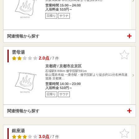
営業時間 15:00～24:00
入浴料金 510円～
日帰り
サウナ
関連情報から探す
雲母湯
お気に入
りに追加
2.0点
/ 7 件
京都府 / 京都市左京区
石場駅8.69km
修学院駅591m
叡山電鉄本線 一乗寺駅・修学院駅より徒歩約11分名神高速
道路 京都東…
営業時間 14:30～23:00
入浴料金 510円～
日帰り
サウナ
関連情報から探す
銀座湯
お気に入
りに追加
3.0点
/ 7 件