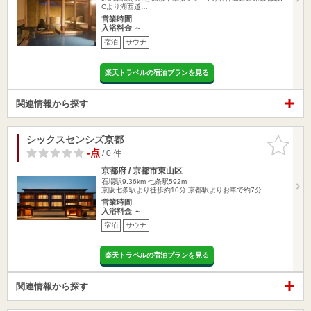
Cより湖西道…
営業時間
入浴料金 ～
宿泊
サウナ
楽天トラベルの宿泊プランを見る
関連情報から探す
シックスセンシズ京都
お気に入
りに追加
-点
/ 0 件
京都府 / 京都市東山区
石場駅9.36km
七条駅592m
京阪七条駅より徒歩約10分 京都駅よりお車で約7分
営業時間
入浴料金 ～
宿泊
サウナ
楽天トラベルの宿泊プランを見る
関連情報から探す