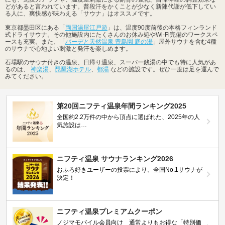
どがあると言われています。普段汗をかくことが少なく新陳代謝が低下してい
る人に、爽快感が味わえる「サウナ」はオススメです。
東京都墨田区にある「
両国湯屋江戸遊
」は、温度90度前後の本格フィンランド
式ドライサウナ。その他施設内にたくさんのお休み処やWi-Fi完備のワークスペ
ースも充実。また、「
バーデと天然温泉 豊島園 庭の湯
」屋外サウナを含む4種
のサウナで心地よい刺激と発汗を楽しめます。
石場駅のサウナ付きの温泉、日帰り温泉、スーパー銭湯の中でも特に人気があ
るのは、
神楽湯
、
琵琶湖ホテル
、
都湯
などの施設です。ぜひ一度は足を運んで
みてください。
第20回ニフティ温泉年間ランキング2025
全国約2.2万件の中から頂点に選ばれた、2025年の人
気施設は…
ニフティ温泉 サウナランキング2026
おふろ好きユーザーの投票により、全国No.1サウナが
決定！
ニフティ温泉プレミアムクーポン
ノジマモバイル会員向け 通常よりもお得な「特別価