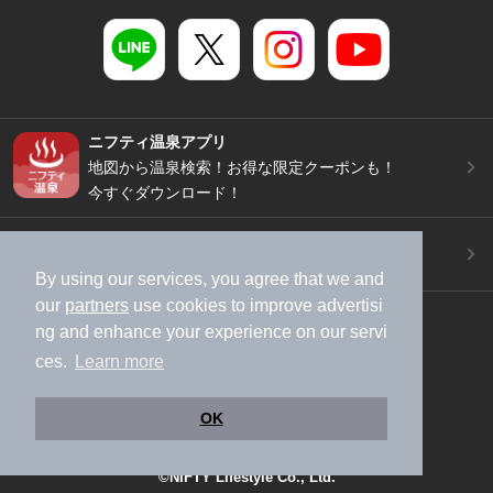
ニフティ温泉アプリ
地図から温泉検索！お得な限定クーポンも！
今すぐダウンロード！
ご意見ご要望 ・お問い合わせ
施設データの新規追加や修正依頼もこちらから
By using our services, you agree that we and
our
partners
use cookies to improve advertisi
スマートフォン
/
PC
ng and enhance your experience on our servi
加盟店募集（資料請求）
広告出稿のご案内
ces.
Learn more
利用規約
ライフスタイルMEMBERS+規約
特定商取引法に基づく表記
ヘルプ
採用情報
OK
運営会社
個人情報保護ポリシー
©NIFTY Lifestyle Co., Ltd.