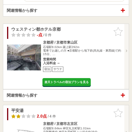
関連情報から探す
ウェスティン都ホテル京都
お気に入
りに追加
-点
/ 0 件
京都府 / 京都市東山区
石場駅8.02km
蹴上駅292m
電車でお越しの方 ■京都駅から地下鉄(烏丸線・東西線)で約
15分、…
営業時間
入浴料金 ～
宿泊
サウナ
楽天トラベルの宿泊プランを見る
関連情報から探す
平安湯
お気に入
りに追加
2.0点
/ 4 件
京都府 / 京都市左京区
石場駅8.64km
神宮丸太町駅1.01km
京阪鴨東線 神宮丸田町駅より徒歩約25分