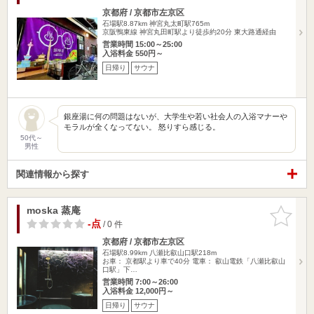
京都府 / 京都市左京区
石場駅8.87km
神宮丸太町駅765m
京阪鴨東線 神宮丸田町駅より徒歩約20分 東大路通経由
営業時間 15:00～25:00
入浴料金 550円～
日帰り
サウナ
銀座湯に何の問題はないが、大学生や若い社会人の入浴マナーや
モラルが全くなってない。 怒りすら感じる。
50代～
男性
関連情報から探す
moska 蒸庵
お気に入
りに追加
-点
/ 0 件
京都府 / 京都市左京区
石場駅8.99km
八瀬比叡山口駅218m
お車： 京都駅より車で40分 電車： 叡山電鉄「八瀬比叡山
口駅」下…
営業時間 7:00～26:00
入浴料金 12,000円～
日帰り
サウナ