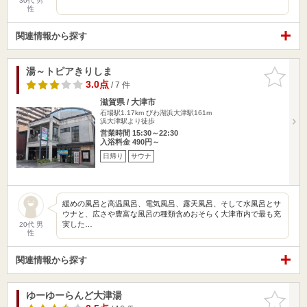
30代 男
性
関連情報から探す
湯～トピアきりしま
お気に入
りに追加
3.0点
/ 7 件
滋賀県 / 大津市
石場駅1.17km
びわ湖浜大津駅161m
浜大津駅より徒歩
営業時間 15:30～22:30
入浴料金 490円～
日帰り
サウナ
緩めの風呂と高温風呂、電気風呂、露天風呂、そして水風呂とサ
ウナと、広さや豊富な風呂の種類含めおそらく大津市内で最も充
実した…
20代 男
性
関連情報から探す
ゆーゆーらんど大津湯
お気に入
りに追加