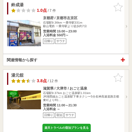
鈴成湯
お気に入
りに追加
1.0点
/ 7 件
京都府 / 京都市左京区
石場駅9.36km
一乗寺駅331m
叡山電鉄 一乗寺駅より徒歩約7分
営業時間 15:00～23:00
入浴料金 550円～
日帰り
サウナ
関連情報から探す
湯元舘
お気に入
りに追加
3.8点
/ 12 件
滋賀県 / 大津市 / おごと温泉
石場駅9.37km
おごと温泉駅1.01km
JR湖西線おごと温泉駅下車タクシー5分名神高速道路京都
東ICよりR1…
営業時間 11:00～21:30
入浴料金 ～
日帰り
宿泊
サウナ
楽天トラベルの宿泊プランを見る