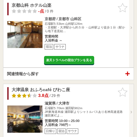
京都山科 ホテル山楽
お気に入
りに追加
-点
/ 0 件
京都府 / 京都市 山科区
石場駅5.53km
山科駅126m
・京都駅・大津駅から約５分 ・山科駅より徒歩１分（駅か
ら地下道直結…
営業時間
入浴料金 ～
宿泊
サウナ
楽天トラベルの宿泊プランを見る
関連情報から探す
大津温泉 おふろcafé びわこ座
お気に入
りに追加
3.8点
/ 29 件
滋賀県 / 大津市
石場駅5.70km
瀬田駅962m
JR東海道本線 瀬田駅よりシャトルバスあり名神高速道路
瀬田東ICよ…
営業時間 10:00～25:00
入浴料金 798円～
日帰り
宿泊
サウナ