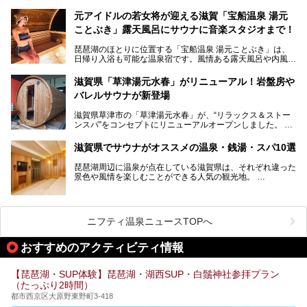
してみませんか？
元アイドルの若女将が迎える滋賀「宝船温泉 湯元
今回は、「北近江リゾート 天然温泉 北近江の湯」で朝から
ことぶき」露天風呂にサウナに音楽スタジオまで！
晩まで楽しめる過ごし方をご紹介！ サウナ設備やサウナド
リンクにサウナ飯など、サウナ尽くしの一日になること、間
琵琶湖のほとりに位置する「宝船温泉 湯元ことぶき」は、
違いなしですよ。
日帰り入浴も可能な温泉宿です。風情ある露天風呂や内風
───
呂、さらに2023年10月、屋外にバレルサウナのエリアがオ
提供元：北近江リゾート 天然温泉 北近江の湯【PR】
ープン。湖からそよぐ爽やかな風を感じながらサウナと温泉
この記事は北近江リゾート 天然温泉 北近江の湯のPR記事で
滋賀県「草津湯元水春」がリニューアル！岩盤房や
が楽しめます。
す。
バレルサウナが新登場
近江牛や琵琶湖にしかいない珍しい魚など滋賀グルメに舌鼓
滋賀県草津市の「草津湯元水春」が、“リラックス＆ストー
を打てるのも醍醐味の一つ。そして、若女将はなんと「元ア
ンスパ”をコンセプトにリニューアルオープンしました。
イドル」の現役アーティスト。音楽スタジオまで備えたユニ
岩盤浴エリアがゆったりくつろげる広いスペースに一新され
ークなお宿の多彩な魅力をご紹介します。
たほか、岩盤房やバレルサウナも新設されました。さらに地
滋賀県でサウナがオススメの温泉・銭湯・スパ10選
産地消をテーマにしたレストランメニューもパワーアップ。
今回新しくなった「草津湯元水春」の魅力を余すところなく
琵琶湖周辺に温泉が点在している滋賀県は、それぞれ違った
紹介します。
景色や風情を楽しむことができる人気の観光地。
今回は、そんな滋賀県でサウナに入れるおすすめ施設を厳選
してご紹介します！
旅行やお出かけのついではもちろん、近隣にお住いの方はぜ
ひ気軽に立ち寄ってみてくださいね。
ニフティ温泉ニュースTOPへ
おすすめのアクティビティ情報
【琵琶湖・SUP体験】琵琶湖・湖西SUP・白鬚神社参拝プラン
（たっぷり2時間）
都市西京区大原野東野町3-418