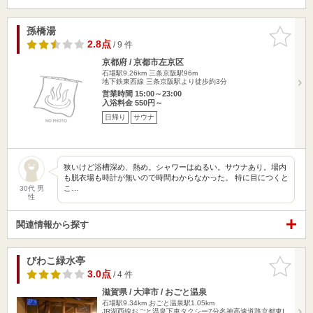
孫橋湯
お気に入
りに追加
2.8点
/ 9 件
京都府 / 京都市左京区
石場駅9.26km
三条京阪駅96m
地下鉄東西線 三条京阪駅より徒歩約3分
営業時間 15:00～23:00
入浴料金 550円～
日帰り
サウナ
狭いけど浴槽深め、熱め。シャワーはぬるい。サウナあり。場内
も脱衣場も時計が無いので時間わからなかった。 特に目につくと
こ…
30代 男
性
関連情報から探す
びわこ緑水亭
お気に入
りに追加
3.0点
/ 4 件
滋賀県 / 大津市 / おごと温泉
石場駅9.34km
おごと温泉駅1.05km
JR湖西線おごと温泉下車タクシー7分名神高速道路京都東I