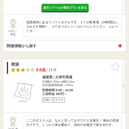
楽天トラベルの宿泊プランを見る
琵琶湖岸にあるリゾートホテルです。１Ｆが駐車場（24時間出し
入れＯＫ無料）、２Ｆがフロント／ロビーにレストラン、エレベ
ータ…
50代～
男性
関連情報から探す
都湯
お気に入
りに追加
3.0点
/ 13 件
滋賀県 / 大津市馬場
石場駅1.05km
錦駅218m
JR京阪膳所駅東へ250m
営業時間 8:00～24:00
入浴料金 490円～
日帰り
サウナ
ここのオススメは、なんと言ってもサウナと水風呂！ 狭めの高温
サウナで、しっかり体を暖めて、深めの水風呂で体を冷やす。 …