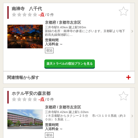
南禅寺 八千代
お気に入
りに追加
-点
/ 0 件
京都府 / 京都市左京区
三井寺駅6.40km
蹴上駅393m
新録の名所・南禅寺の参道にございます。京都駅より地下
鉄烏丸線御池駅に…
営業時間
入浴料金 ～
宿泊
楽天トラベルの宿泊プランを見る
関連情報から探す
ホテル平安の森京都
お気に入
りに追加
-点
/ 0 件
京都府 / 京都市左京区
三井寺駅6.42km
蹴上駅1.02km
ＪＲ京都駅からタクシー２５分 市バス１００系統（約３
０分）５系統（…
営業時間
入浴料金 ～
宿泊