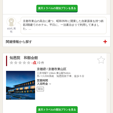
楽天トラベルの宿泊プランを見る
京都市東山の高台に建つ、昭和35年に開業した自家源泉を持つ鉄
筋3階建てのホテル。平日に、一泊素泊まりで利用して来まし
た。…
40代 男
性
関連情報から探す
知恩院 和順会館
お気に入
りに追加
-点
/ 0 件
京都府 / 京都市東山区
三井寺駅7.24km
東山駅544m
市バス206系統 知恩院前下車、徒歩５分
営業時間
入浴料金 ～
宿泊
楽天トラベルの宿泊プランを見る