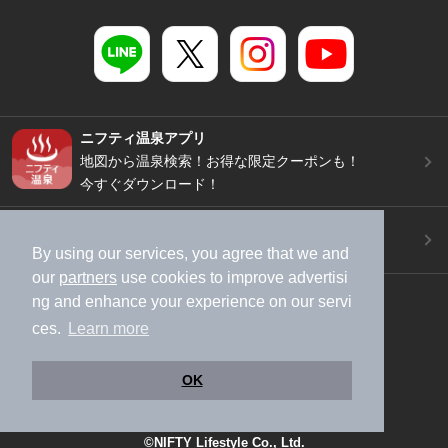
ニフティ温泉アプリ
地図から温泉検索！お得な限定クーポンも！
今すぐダウンロード！
ご意見ご要望 ・お問い合わせ
施設データの新規追加や修正依頼もこちらから
By using our services, you agree that we and
our
partners
use cookies to improve advertisi
スマートフォン
/
PC
ng and enhance your experience on our servi
加盟店募集（資料請求）
広告出稿のご案内
ces.
Learn more
利用規約
ライフスタイルMEMBERS+規約
OK
特定商取引法に基づく表記
ヘルプ
採用情報
運営会社
個人情報保護ポリシー
©NIFTY Lifestyle Co., Ltd.