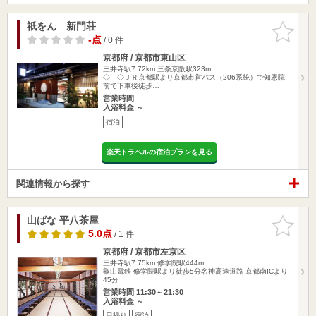
祇をん 新門荘
お気に入
りに追加
-点
/ 0 件
京都府 / 京都市東山区
三井寺駅7.72km
三条京阪駅323m
◇ ◇ＪＲ京都駅より京都市営バス（206系統）で知恩院
前で下車後徒歩…
営業時間
入浴料金 ～
宿泊
楽天トラベルの宿泊プランを見る
関連情報から探す
山ばな 平八茶屋
お気に入
りに追加
5.0点
/ 1 件
京都府 / 京都市左京区
三井寺駅7.75km
修学院駅444m
叡山電鉄 修学院駅より徒歩5分名神高速道路 京都南ICより
45分
営業時間 11:30～21:30
入浴料金 ～
日帰り
宿泊