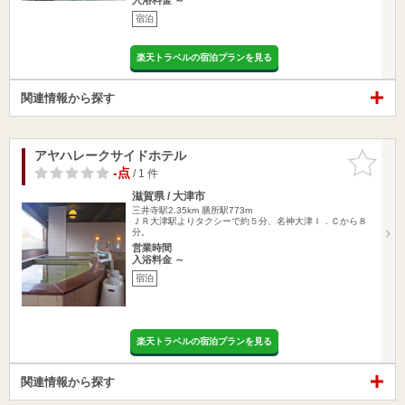
宿泊
楽天トラベルの宿泊プランを見る
関連情報から探す
アヤハレークサイドホテル
お気に入
りに追加
-点
/ 1 件
滋賀県 / 大津市
三井寺駅2.35km
膳所駅773m
ＪＲ大津駅よりタクシーで約５分、名神大津Ｉ．Ｃから８
分。
営業時間
入浴料金 ～
宿泊
楽天トラベルの宿泊プランを見る
関連情報から探す