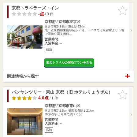
京都トラベラーズ・イン
お気に入
りに追加
-点
/ 0 件
京都府 / 京都市左京区
三井寺駅6.88km
東山駅454m
地下鉄東西線東山駅徒歩７分。市バスでは京都駅より５番
で岡崎公園美術館…
営業時間
入浴料金 ～
宿泊
楽天トラベルの宿泊プランを見る
関連情報から探す
バンヤンツリー・東山 京都（旧 ホテルりょうぜん）
お気に入
りに追加
4.0点
/ 1 件
京都府 / 京都市東山区
三井寺駅7.12km
祇園四条駅1.21km
JR京都駅より車で約２０分
営業時間
入浴料金 ～
宿泊