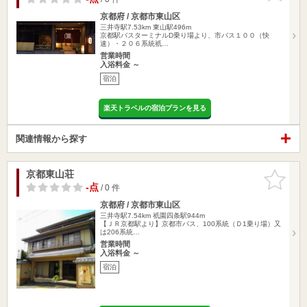
京都府 / 京都市東山区
三井寺駅7.53km
東山駅496m
京都駅バスターミナルD乗り場より、市バス１００（快
速）・２０６系統祇…
営業時間
入浴料金 ～
宿泊
楽天トラベルの宿泊プランを見る
関連情報から探す
京都東山荘
お気に入
りに追加
-点
/ 0 件
京都府 / 京都市東山区
三井寺駅7.54km
祇園四条駅944m
【ＪＲ京都駅より】京都市バス、100系統（Ｄ1乗り場）又
は206系統…
営業時間
入浴料金 ～
宿泊