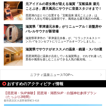
元アイドルの若女将が迎える滋賀「宝船温泉 湯元
今回は、「北近江リゾート 天然温泉 北近江の湯」で朝から
ことぶき」露天風呂にサウナに音楽スタジオまで！
晩まで楽しめる過ごし方をご紹介！ サウナ設備やサウナド
リンクにサウナ飯など、サウナ尽くしの一日になること、間
琵琶湖のほとりに位置する「宝船温泉 湯元ことぶき」は、
違いなしですよ。
日帰り入浴も可能な温泉宿です。風情ある露天風呂や内風
───
呂、さらに2023年10月、屋外にバレルサウナのエリアがオ
提供元：北近江リゾート 天然温泉 北近江の湯【PR】
ープン。湖からそよぐ爽やかな風を感じながらサウナと温泉
この記事は北近江リゾート 天然温泉 北近江の湯のPR記事で
滋賀県「草津湯元水春」がリニューアル！岩盤房や
が楽しめます。
す。
バレルサウナが新登場
近江牛や琵琶湖にしかいない珍しい魚など滋賀グルメに舌鼓
滋賀県草津市の「草津湯元水春」が、“リラックス＆ストー
を打てるのも醍醐味の一つ。そして、若女将はなんと「元ア
ンスパ”をコンセプトにリニューアルオープンしました。
イドル」の現役アーティスト。音楽スタジオまで備えたユニ
岩盤浴エリアがゆったりくつろげる広いスペースに一新され
ークなお宿の多彩な魅力をご紹介します。
たほか、岩盤房やバレルサウナも新設されました。さらに地
滋賀県でサウナがオススメの温泉・銭湯・スパ10選
産地消をテーマにしたレストランメニューもパワーアップ。
今回新しくなった「草津湯元水春」の魅力を余すところなく
琵琶湖周辺に温泉が点在している滋賀県は、それぞれ違った
紹介します。
景色や風情を楽しむことができる人気の観光地。
今回は、そんな滋賀県でサウナに入れるおすすめ施設を厳選
してご紹介します！
旅行やお出かけのついではもちろん、近隣にお住いの方はぜ
ひ気軽に立ち寄ってみてくださいね。
ニフティ温泉ニュースTOPへ
おすすめのアクティビティ情報
【琵琶湖・SUP体験】琵琶湖・湖西SUP・白鬚神社参拝プラン
（たっぷり2時間）
都市西京区大原野東野町3-418