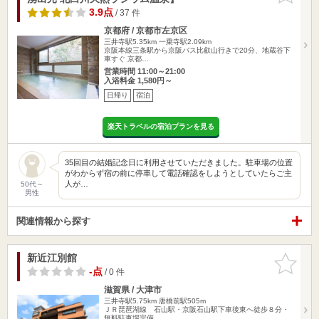
3.9点
/ 37 件
京都府 / 京都市左京区
三井寺駅5.35km
一乗寺駅2.09km
京阪本線三条駅から京阪バス比叡山行きで20分、地蔵谷下
車すぐ 京都…
営業時間 11:00～21:00
入浴料金 1,580円～
日帰り
宿泊
楽天トラベルの宿泊プランを見る
35回目の結婚記念日に利用させていただきました。駐車場の位置
がわからず宿の前に停車して電話確認をしようとしていたらご主
人が…
50代～
男性
関連情報から探す
新近江別館
お気に入
りに追加
-点
/ 0 件
滋賀県 / 大津市
三井寺駅5.75km
唐橋前駅505m
ＪＲ琵琶湖線 石山駅・京阪石山駅下車後東へ徒歩８分・
無料駐車場完備