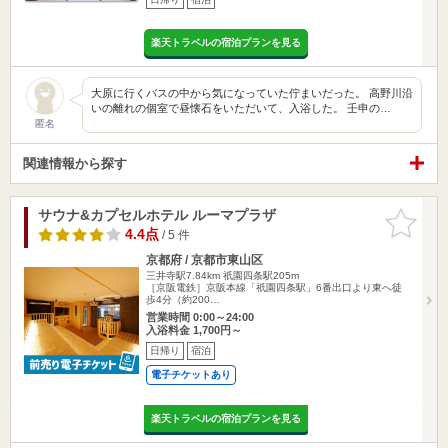
楽天トラベルの宿泊プランを見る
大原に行くバスの中から気になっていた佇まいだった。 高野川沿
いの離れの個室で昼懐石をいただいて、入浴した。 壬申の…
匿名
関連情報から探す
サウナ&カプセルホテル ルーマプラザ
お気に入
りに追加
4.4点
/ 5 件
京都府 / 京都市東山区
三井寺駅7.84km
祇園四条駅205m
［京阪電鉄］京阪本線「祇園四条駅」6番出口より東へ徒
歩4分（約200…
営業時間 0:00～24:00
入浴料金 1,700円～
日帰り
宿泊
電子チケットあり
楽天トラベルの宿泊プランを見る