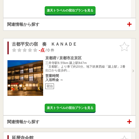
楽天トラベルの宿泊プランを見る
関連情報から探す
古都平安の宿 奏 ＫＡＮＡＤＥ
お気に入
りに追加
-点
/ 0 件
京都府 / 京都市左京区
三井寺駅6.55km
蹴上駅847m
「京都駅」より車で約20分。地下鉄東西線「蹴上駅」2番
出口から徒歩約…
営業時間
入浴料金 ～
宿泊
楽天トラベルの宿泊プランを見る
関連情報から探す
延暦寺会館
お気に入