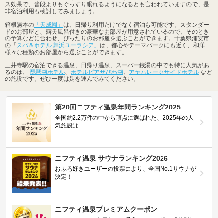
ス効果で、普段よりもぐっすり眠れるようになるとも言われていますので、是
非宿泊利用も検討してみましょう。
箱根湯本の
「天成園」
は、日帰り利用だけでなく宿泊も可能です。スタンダー
ドのお部屋と、露天風呂付きの豪華なお部屋が用意されているので、そのとき
の予算などに合わせ、ぴったりのお部屋を選ぶことができます。千葉県浦安市
の「
スパ＆ホテル 舞浜ユーラシア」
は、都心やテーマパークにも近く、和洋
様々な種類のお部屋から選ぶことができます。
三井寺駅の宿泊できる温泉、日帰り温泉、スーパー銭湯の中でも特に人気があ
るのは、
琵琶湖ホテル
、
ホテルピアザびわ湖
、
アヤハレークサイドホテル
など
の施設です。ぜひ一度は足を運んでみてください。
第20回ニフティ温泉年間ランキング2025
全国約2.2万件の中から頂点に選ばれた、2025年の人
気施設は…
ニフティ温泉 サウナランキング2026
おふろ好きユーザーの投票により、全国No.1サウナが
決定！
ニフティ温泉プレミアムクーポン