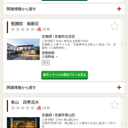
関連情報から探す
聖護院 御殿荘
お気に入
りに追加
-点
/ 0 件
京都府 / 京都市左京区
三井寺駅7.25km
神宮丸太町駅758m
京都駅より車で１５分、京阪神宮丸太町より徒歩７分、京
都市バス熊野神社…
営業時間
入浴料金 ～
宿泊
楽天トラベルの宿泊プランを見る
関連情報から探す
東山 四季花木
お気に入
りに追加
-点
/ 0 件
京都府 / 京都市東山区
三井寺駅7.27km
東山駅14m
京都市営地下鉄 東山駅より２番出口を右に徒歩にて約２
分