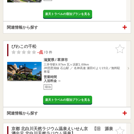
楽天トラベルの宿泊プランを見る
関連情報から探す
びわこの千松
お気に入
りに追加
-点
/ 0 件
滋賀県 / 草津市
三井寺駅4.97km
瓦ヶ浜駅1.69km
JR琵琶湖線 石山駅 ／ 名神高速 瀬田ICより15分／無料駐
車場
営業時間
入浴料金 ～
宿泊
楽天トラベルの宿泊プランを見る
関連情報から探す
京都 北白川天然ラジウム温泉えいせん京 【旧 源泉
お気に入
湧出元 北白川天然ラジウム温泉】
りに追加