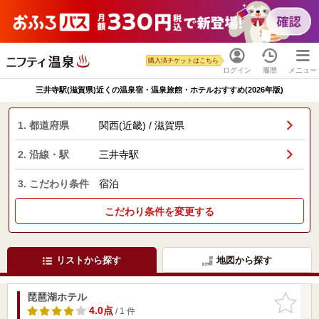
購入済チケットはこちら
ログイン
履歴
メニュー
三井寺駅(滋賀県)近くの温泉宿・温泉旅館・ホテルおすすめ(2026年版)
1. 都道府県
関西(近畿) / 滋賀県
2. 沿線・駅
三井寺駅
3. こだわり条件
宿泊
こだわり条件を変更する
リストから探す
地図から探す
琵琶湖ホテル
お気に入
りに追加
4.0点
/ 1 件