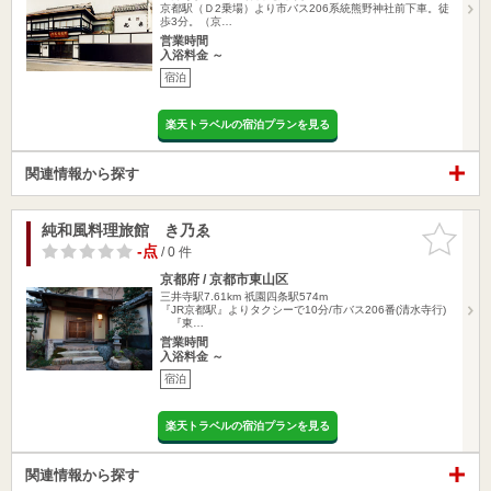
京都駅（Ｄ2乗場）より市バス206系統熊野神社前下車。徒
歩3分。（京…
営業時間
入浴料金 ～
宿泊
楽天トラベルの宿泊プランを見る
関連情報から探す
純和風料理旅館 き乃ゑ
お気に入
りに追加
-点
/ 0 件
京都府 / 京都市東山区
三井寺駅7.61km
祇園四条駅574m
『JR京都駅』よりタクシーで10分/市バス206番(清水寺行)
『東…
営業時間
入浴料金 ～
宿泊
楽天トラベルの宿泊プランを見る
関連情報から探す