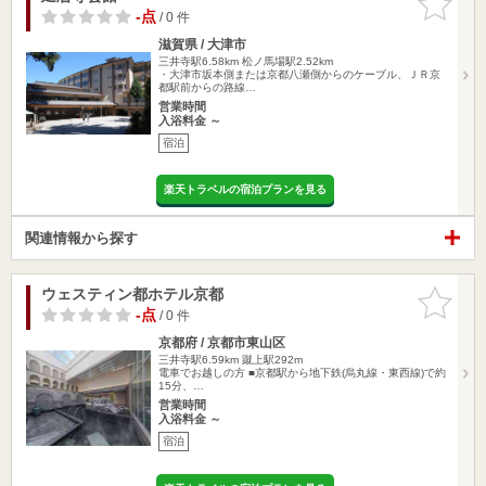
りに追加
-点
/ 0 件
滋賀県 / 大津市
三井寺駅6.58km
松ノ馬場駅2.52km
・大津市坂本側または京都八瀬側からのケーブル、ＪＲ京
都駅前からの路線…
営業時間
入浴料金 ～
宿泊
楽天トラベルの宿泊プランを見る
関連情報から探す
ウェスティン都ホテル京都
お気に入
りに追加
-点
/ 0 件
京都府 / 京都市東山区
三井寺駅6.59km
蹴上駅292m
電車でお越しの方 ■京都駅から地下鉄(烏丸線・東西線)で約
15分、…
営業時間
入浴料金 ～
宿泊