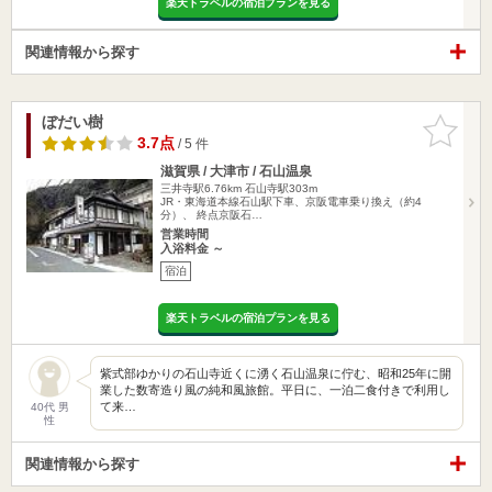
楽天トラベルの宿泊プランを見る
関連情報から探す
ぼだい樹
お気に入
りに追加
3.7点
/ 5 件
滋賀県 / 大津市 / 石山温泉
三井寺駅6.76km
石山寺駅303m
JR・東海道本線石山駅下車、京阪電車乗り換え（約4
分）、 終点京阪石…
営業時間
入浴料金 ～
宿泊
楽天トラベルの宿泊プランを見る
紫式部ゆかりの石山寺近くに湧く石山温泉に佇む、昭和25年に開
業した数寄造り風の純和風旅館。平日に、一泊二食付きで利用し
て来…
40代 男
性
関連情報から探す