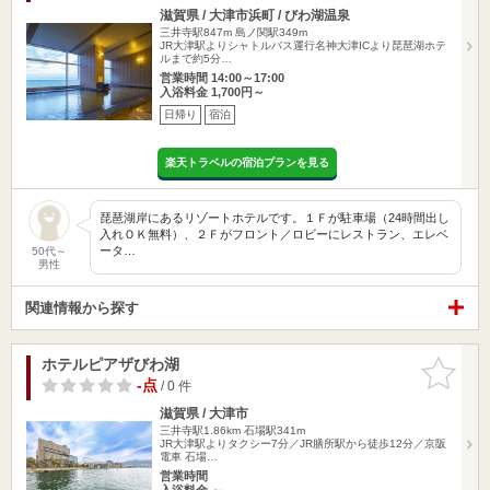
滋賀県 / 大津市浜町 / びわ湖温泉
三井寺駅847m
島ノ関駅349m
JR大津駅よりシャトルバス運行名神大津ICより琵琶湖ホテ
ルまで約5分…
営業時間 14:00～17:00
入浴料金 1,700円～
日帰り
宿泊
楽天トラベルの宿泊プランを見る
琵琶湖岸にあるリゾートホテルです。１Ｆが駐車場（24時間出し
入れＯＫ無料）、２Ｆがフロント／ロビーにレストラン、エレベ
ータ…
50代～
男性
関連情報から探す
ホテルピアザびわ湖
お気に入
りに追加
-点
/ 0 件
滋賀県 / 大津市
三井寺駅1.86km
石場駅341m
JR大津駅よりタクシー7分／JR膳所駅から徒歩12分／京阪
電車 石場…
営業時間
入浴料金 ～