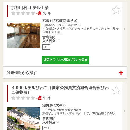
京都山科 ホテル山楽
お気に入
りに追加
-点
/ 0 件
京都府 / 京都市 山科区
三井寺駅4.57km
山科駅126m
・京都駅・大津駅から約５分 ・山科駅より徒歩１分（駅か
ら地下道直結…
営業時間
入浴料金 ～
宿泊
楽天トラベルの宿泊プランを見る
関連情報から探す
ＫＫＲホテルびわこ（国家公務員共済組合連合会びわ
お気に入
こ保養所）
りに追加
-点
/ 0 件
滋賀県 / 大津市
三井寺駅4.59km
唐崎駅761m
京都駅から唐崎駅（最寄り駅）まで、JR湖西線で約14分
営業時間
入浴料金 ～
宿泊