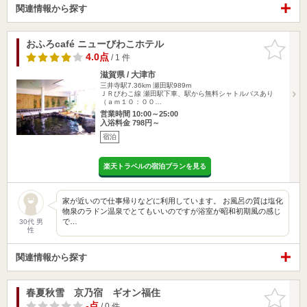
関連情報から探す
おふろcafé ニューびわこホテル
お気に入
りに追加
4.0点
/ 1 件
滋賀県 / 大津市
三井寺駅7.36km
瀬田駅989m
ＪＲびわこ線 瀬田駅下車、駅から無料シャトルバスあり
（ａｍ１０：００…
営業時間 10:00～25:00
入浴料金 798円～
宿泊
楽天トラベルの宿泊プランを見る
家が近いので仕事帰りなどに利用しています。 お風呂の質は塩化
物泉のラドン温泉でとてもいいのですが浴室が昭和初期風の感じ
で…
30代 男
性
関連情報から探す
春夏秋雪 京乃宿 ギオン福住
お気に入
りに追加
-点
/ 0 件