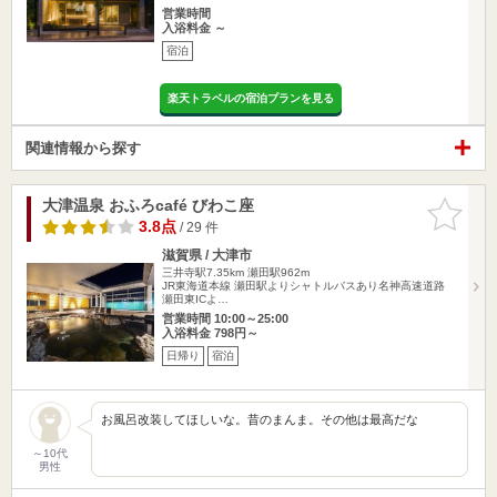
営業時間
入浴料金 ～
宿泊
楽天トラベルの宿泊プランを見る
関連情報から探す
大津温泉 おふろcafé びわこ座
お気に入
りに追加
3.8点
/ 29 件
滋賀県 / 大津市
三井寺駅7.35km
瀬田駅962m
JR東海道本線 瀬田駅よりシャトルバスあり名神高速道路
瀬田東ICよ…
営業時間 10:00～25:00
入浴料金 798円～
日帰り
宿泊
お風呂改装してほしいな。昔のまんま。その他は最高だな
～10代
男性