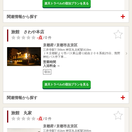
楽天トラベルの宿泊プランを見る
関連情報から探す
旅館 さわや本店
お気に入
りに追加
-点
/ 0 件
京都府 / 京都市左京区
三井寺駅7.56km
神宮丸太町駅419m
ＪＲ京都駅より市バス東山通り経由２０６系統25分、熊野
神社バス停下車…
営業時間
入浴料金 ～
宿泊
楽天トラベルの宿泊プランを見る
関連情報から探す
旅館 丸家
お気に入
りに追加
-点
/ 0 件
京都府 / 京都市左京区
三井寺駅7.61km
神宮丸太町駅366m