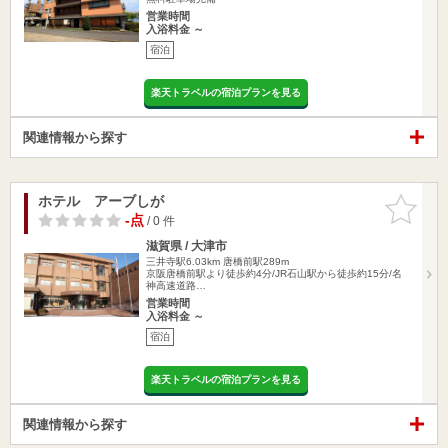
営業時間
入浴料金 ～
宿泊
楽天トラベルの宿泊プランを見る
関連情報から探す
ホテル アーブしが
お気に入
りに追加
-点
/ 0 件
滋賀県 / 大津市
三井寺駅6.03km
唐橋前駅289m
京阪唐橋前駅より徒歩約4分/JR石山駅から徒歩約15分/名
神高速道路…
営業時間
入浴料金 ～
宿泊
楽天トラベルの宿泊プランを見る
関連情報から探す