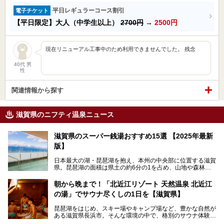
平日レギュラーコース割引
電子チケット
【平日限定】大人（中学生以上）
2700円
→
2500円
現在リニューアル工事中のため利用できませんでした。 残念
40代 男
性
関連情報から探す
滋賀県のニフティ温泉ニュース
滋賀県のスーパー銭湯おすすめ15選 【2025年最新
版】
日本最大の湖・琵琶湖を抱え、本州の中央部に位置する滋賀
県。琵琶湖の面積は県土の約6分の1を占め、山地や森林部
分も多く、水と緑に恵まれています。古くから交通の要衝と
して栄え、県内には世界遺産の比叡山延暦寺、天守が国宝に
朝から晩まで！「北近江リゾート 天然温泉 北近江
指定されている彦根城、国の特別史跡の安土城跡など、多数
の湯」でサウナ尽くしの1日を【滋賀県】
の史跡があります。
今回は、滋賀県でおすすめのスーパー銭湯をご紹介します。
琵琶湖をはじめ、スキー場やキャンプ場など、豊かな自然が
琵琶湖の雄大な景色を眺めながら入れる施設もありますよ。
ある滋賀県長浜市。そんな環境の中で、格別のサウナ体験を
してみませんか？