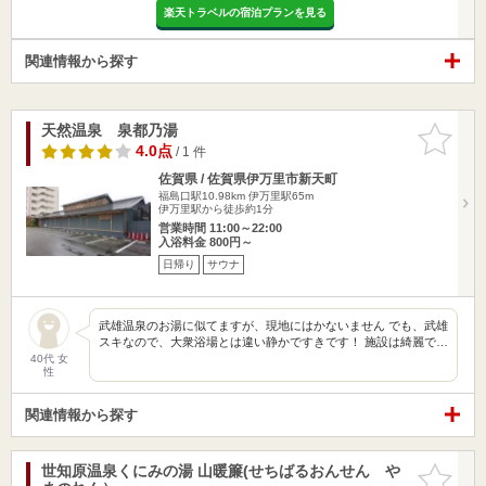
楽天トラベルの宿泊プランを見る
関連情報から探す
天然温泉 泉都乃湯
お気に入
りに追加
4.0点
/ 1 件
佐賀県 / 佐賀県伊万里市新天町
福島口駅10.98km
伊万里駅65m
伊万里駅から徒歩約1分
営業時間 11:00～22:00
入浴料金 800円～
日帰り
サウナ
武雄温泉のお湯に似てますが、現地にはかないません でも、武雄
スキなので、大衆浴場とは違い静かですきです！ 施設は綺麗で…
40代 女
性
関連情報から探す
世知原温泉くにみの湯 山暖簾(せちばるおんせん や
お気に入