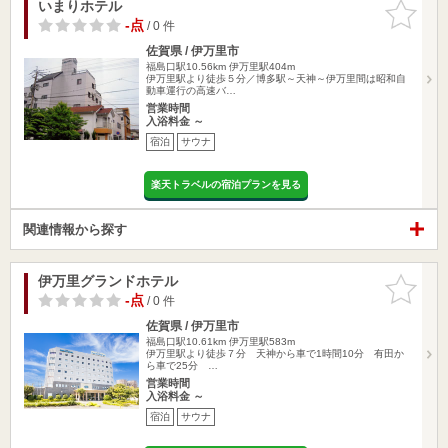
いまりホテル
お気に入
りに追加
-点
/ 0 件
佐賀県 / 伊万里市
福島口駅10.56km
伊万里駅404m
伊万里駅より徒歩５分／博多駅～天神～伊万里間は昭和自
動車運行の高速バ…
営業時間
入浴料金 ～
宿泊
サウナ
楽天トラベルの宿泊プランを見る
関連情報から探す
伊万里グランドホテル
お気に入
りに追加
-点
/ 0 件
佐賀県 / 伊万里市
福島口駅10.61km
伊万里駅583m
伊万里駅より徒歩７分 天神から車で1時間10分 有田か
ら車で25分 …
営業時間
入浴料金 ～
宿泊
サウナ