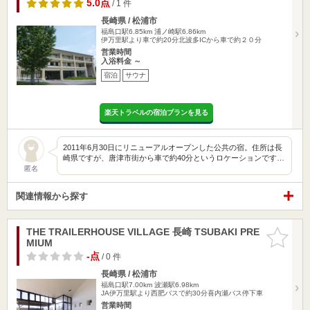
5.0点
/ 1 件
長崎県 / 松浦市
福島口駅6.85km
浦ノ崎駅6.86km
伊万里駅より車で約20分北波多ICから車で約２０分
営業時間
入浴料金 ～
宿泊
サウナ
楽天トラベルの宿泊プランを見る
2011年6月30日にリニューアルオープンした公共の宿。住所は長
崎県ですが、唐津市街から車で約40分というロケーションです…
匿名
関連情報から探す
THE TRAILERHOUSE VILLAGE 長崎 TSUBAKI PRE
お気に入
MIUM
りに追加
-点
/ 0 件
長崎県 / 松浦市
福島口駅7.00km
波瀬駅6.98km
JA伊万里駅より西肥バスで約30分喜内瀬バス停下車
営業時間