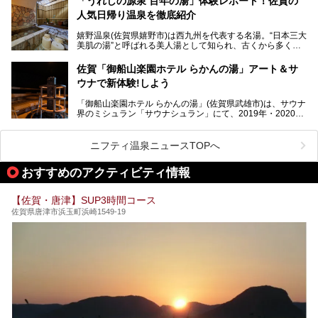
「うれしの源泉 百年の湯」体験レポート！佐賀の
りたい場所ばかりですよ。
なことでも知られています。
人気日帰り温泉を徹底紹介
佐賀県にはまた、嬉野温泉や武雄温泉を筆頭に数多くの温泉
があります。泉質は多種多様で、「町の数ほど温泉がある」
嬉野温泉(佐賀県嬉野市)は西九州を代表する名湯。“日本三大
と言われるほど。今回は、そんな佐賀県で特におすすめのス
美肌の湯”と呼ばれる美人湯として知られ、古くから多くの
ーパー銭湯をピックアップしました。
人々に利用され続けてきました。
中でも「うれしの源泉 百年の湯」は、嬉野温泉では数少な
佐賀「御船山楽園ホテル らかんの湯」アート＆サ
い日帰り入浴専門施設のひとつ。多くの常連客や観光客に親
ウナで新体験!しよう
しまれています。
「御船山楽園ホテル らかんの湯」(佐賀県武雄市)は、サウナ
今回は、地元九州在住のニフティ温泉ライターである筆者が
界のミシュラン「サウナシュラン」にて、2019年・2020
「うれしの源泉 百年の湯」を現地体験。定番の大浴場をは
年・2021年の3年連続でグランプリを獲得。名実ともに日本
じめ、人気の家族湯や食事(ランチ)まで、それらの全貌を徹
一のサウナと言っても過言ではありません。
底紹介します！
ニフティ温泉ニュースTOPへ
今回は、その大注目のサウナと温泉入浴施設を、男女別浴室
───
ごとに現地取材してきました！ さらには、御船山楽園で同
提供元：うれしの源泉 百年の湯【PR】
おすすめのアクティビティ情報
時開催中のチームラボ作品展も併せてご紹介。アート＆サウ
この記事はうれしの源泉 百年の湯のPRレポート記事です。
ナというかつてどこにも無かった組み合わせで、新体験!し
てみましょう。
【佐賀・唐津】SUP3時間コース
佐賀県唐津市浜玉町浜崎1549-19