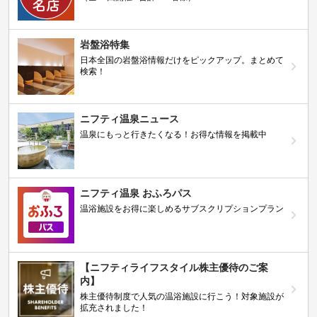
岩盤浴特集
日本全国の岩盤浴情報だけをピックアップ。まとめて
検索！
ニフティ温泉ニュース
温泉にもっと行きたくなる！お得な情報を掲載中
ニフティ温泉 おふろパス
温浴施設をお得に楽しめるサブスクリプションプラン
【ニフティライフスタイル株主優待のご案
内】
株主優待制度で人気の温浴施設に行こう！対象施設が
拡充されました！