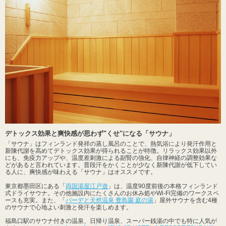
デトックス効果と爽快感が思わず"くせ"になる「サウナ」
「サウナ」はフィンランド発祥の蒸し風呂のことで、熱気浴により発汗作用と
新陳代謝を高めてデトックス効果が得られることが特徴。リラックス効果以外
にも、免疫力アップや、温度差刺激による副腎の強化、自律神経の調整効果な
どがあると言われています。普段汗をかくことが少なく新陳代謝が低下してい
る人に、爽快感が味わえる「サウナ」はオススメです。
東京都墨田区にある「
両国湯屋江戸遊
」は、温度90度前後の本格フィンランド
式ドライサウナ。その他施設内にたくさんのお休み処やWi-Fi完備のワークスペ
ースも充実。また、「
バーデと天然温泉 豊島園 庭の湯
」屋外サウナを含む4種
のサウナで心地よい刺激と発汗を楽しめます。
福島口駅のサウナ付きの温泉、日帰り温泉、スーパー銭湯の中でも特に人気が