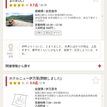
まのれん）
りに追加
3.7点
/ 30 件
長崎県 / 佐世保市
福島口駅11.12km
泉福寺駅5.87km
JR佐世保線 佐世保駅からバスで1時間10分、終点下車すぐ
三川内IC…
営業時間 10:30～17:30
入浴料金 660円～
日帰り
宿泊
サウナ
20年ぶりくらいに、とまりました。 出来たばかりの頃は、上品
すぎて、腹半分くらいしかならず、追加で、注文しようにも、そ
れ…
50代～
女性
関連情報から探す
ホテルニュー伊万里(閉館しました)
お気に入
りに追加
3.0点
/ 2 件
佐賀県 / 伊万里市
福島口駅9.99km
伊万里駅963m
松浦鉄道伊万里駅から徒歩15分九州自動車道経由長崎自動
車道武雄北方I…
営業時間 7:00～24:00
入浴料金 ～