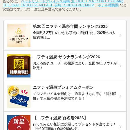
あるのは、
ペットリゾートブレインズ長崎 (旧 HOTEL & RESORT TSUBAKI)
、
THE TRAILERHOUSE VILLAGE 長崎 TSUBAKI PREMIUM
、
ホテル櫻梅閣
など
の施設です。ぜひ一度は足を運んでみてください。
第20回ニフティ温泉年間ランキング2025
全国約2.2万件の中から頂点に選ばれた、2025年の人
気施設は…
ニフティ温泉 サウナランキング2026
おふろ好きユーザーの投票により、全国No.1サウナが
決定！
ニフティ温泉プレミアムクーポン
ノジマモバイル会員向け 通常よりもお得な「特別価
格」で人気の温泉を満喫できる！
【ニフティ温泉 百名湯2026】
行ってみたい施設に投票してプレゼントを当てよう！
（全10回開催 / 合計260名様）