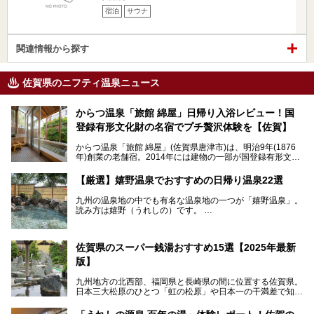
宿泊
サウナ
関連情報から探す
佐賀県のニフティ温泉ニュース
からつ温泉「旅館 綿屋」日帰り入浴レビュー！国
登録有形文化財の名宿でプチ贅沢体験を【佐賀】
からつ温泉「旅館 綿屋」(佐賀県唐津市)は、明治9年(1876
年)創業の老舗宿。2014年には建物の一部が国登録有形文化
財に登録され、この地でもとりわけ格式高い宿の一つです。
しかし良質の自家源泉を所有し、日帰り入浴が可能な点はあ
【厳選】嬉野温泉でおすすめの日帰り温泉22選
まり知られていません。近寄りがたいほどの敷居の高いイメ
ージとは反して、実は温かみある接客が特徴の名宿です。
九州の温泉地の中でも有名な温泉地の一つが「嬉野温泉」。
読み方は嬉野（うれしの）です。
文化財のラグジュアリー名宿で、お得にプチ贅沢体験を。今
日本三大美肌の湯で、入ると肌がツルツルスベスベになりま
回は「旅館 綿屋」の日帰り温泉を中心にレビューします！
すよ。
温泉街には特産の嬉野茶がいただけるお茶屋さんがあった
佐賀県のスーパー銭湯おすすめ15選【2025年最新
り、「美肌祈願」ができる豊玉姫神社があったりと見どころ
満載。
版】
温泉も日帰り温泉施設から老舗の旅館までバラエティに富ん
でいて、老若男女、家族からカップルまで満喫できます。
九州地方の北西部、福岡県と長崎県の間に位置する佐賀県。
時間がゆっくりと流れ、観光も楽しめる嬉野温泉、その中で
日本三大松原のひとつ「虹の松原」や日本一の干満差で知ら
も人気の日帰り温泉を紹介します！
れる有明海の干潟、玄界灘に面した棚田などの美しい風景が
泉質はもちろん、施設も充実している所が多く、いくつも回
魅力です。有田焼や伊万里焼、唐津焼などのやきものが盛ん