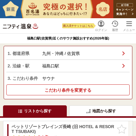
購入済チケットはこちら
ログイン
履歴
メニュー
福島口駅(佐賀県)近くのサウナ施設おすすめ(2026年版)
1. 都道府県
九州・沖縄 / 佐賀県
2. 沿線・駅
福島口駅
3. こだわり条件
サウナ
こだわり条件を変更する
リストから探す
地図から探す
ペットリゾートブレインズ長崎 (旧 HOTEL & RESOR
お気に入
T TSUBAKI)
りに追加