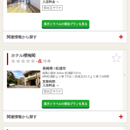
入浴料金 ～
宿泊
サウナ
楽天トラベルの宿泊プランを見る
関連情報から探す
ホテル櫻梅閣
お気に入
りに追加
-点
/ 0 件
長崎県 / 松浦市
福島口駅8.40km
松浦駅747m
MR松浦駅より車で5分／武雄北方I.Cより車で1時間
営業時間
入浴料金 ～
宿泊
サウナ
楽天トラベルの宿泊プランを見る
関連情報から探す