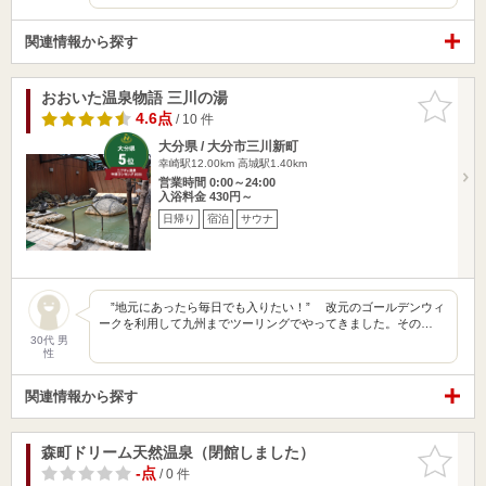
関連情報から探す
おおいた温泉物語 三川の湯
お気に入
りに追加
4.6点
/ 10 件
大分県 / 大分市三川新町
幸崎駅12.00km
高城駅1.40km
営業時間 0:00～24:00
入浴料金 430円～
日帰り
宿泊
サウナ
”地元にあったら毎日でも入りたい！” 改元のゴールデンウィ
ークを利用して九州までツーリングでやってきました。その…
30代 男
性
関連情報から探す
森町ドリーム天然温泉（閉館しました）
お気に入
りに追加
-点
/ 0 件