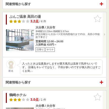
関連情報から探す
ぶんご温泉 高田の湯
お気に入
りに追加
3.2点
/ 4 件
大分県 / 大分市
幸崎駅10.23km
鶴崎駅3.67km
JR大分駅から大分バス宮河内団地行きで25分、高田小学校
前下車すぐ
営業時間 12:00～24:00
入浴料金 410円～
日帰り
サウナ
入ったときは塩素臭がしますが露天風呂は温泉で気持ちいいで
す。 設備もキレイではなく、子供が多いのですが個人的にはすご
くお気…
匿名
関連情報から探す
鶴崎ホテル
お気に入
りに追加
3.0点
/ 1 件
大分県 / 大分市