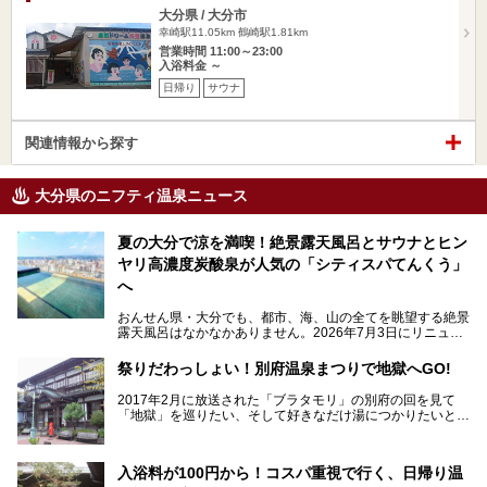
大分県 / 大分市
幸崎駅11.05km
鶴崎駅1.81km
営業時間 11:00～23:00
入浴料金 ～
日帰り
サウナ
関連情報から探す
大分県のニフティ温泉ニュース
夏の大分で涼を満喫！絶景露天風呂とサウナとヒン
ヤリ高濃度炭酸泉が人気の「シティスパてんくう」
へ
おんせん県・大分でも、都市、海、山の全てを眺望する絶景
露天風呂はなかなかありません。2026年7月3日にリニュー
アルして、うみサウナ、やまサウナを新設した「シティスパ
てんくう(CITY SPA てんくう)」は、なんとJR大分駅直結と
祭りだわっしょい！別府温泉まつりで地獄へGO!
いう利便性の高さ！
2017年2月に放送された「ブラタモリ」の別府の回を見て
地上80mという圧倒的な開放感が魅力。温泉、ロウリュサウ
「地獄」を巡りたい、そして好きなだけ湯につかりたいと切
ナ、そしてひんやりとした約27度の高濃度炭酸泉で交互浴
実に思った私に朗報。
してととのえば、まさに気分は天空の極楽、ここはこの夏ぜ
ひとも訪れたい都市の避暑地です！
2017年3月31日～4月3日、大分県別府市で「別府八湯温泉
入浴料が100円から！コスパ重視で行く、日帰り温
まつり」が開催されます。その期間は嬉しいことに100以上
併設の「JR九州ホテル ブラッサム大分」に泊まって、この