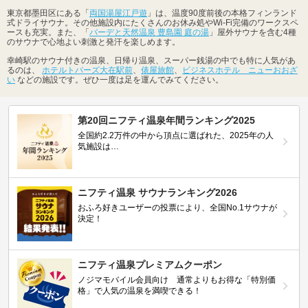
東京都墨田区にある「
両国湯屋江戸遊
」は、温度90度前後の本格フィンランド
式ドライサウナ。その他施設内にたくさんのお休み処やWi-Fi完備のワークスペ
ースも充実。また、「
バーデと天然温泉 豊島園 庭の湯
」屋外サウナを含む4種
のサウナで心地よい刺激と発汗を楽しめます。
幸崎駅のサウナ付きの温泉、日帰り温泉、スーパー銭湯の中でも特に人気があ
るのは、
ホテルトパーズ大在駅前
、
俵屋旅館
、
ビジネスホテル ニューおおざ
い
などの施設です。ぜひ一度は足を運んでみてください。
第20回ニフティ温泉年間ランキング2025
全国約2.2万件の中から頂点に選ばれた、2025年の人
気施設は…
ニフティ温泉 サウナランキング2026
おふろ好きユーザーの投票により、全国No.1サウナが
決定！
ニフティ温泉プレミアムクーポン
ノジマモバイル会員向け 通常よりもお得な「特別価
格」で人気の温泉を満喫できる！