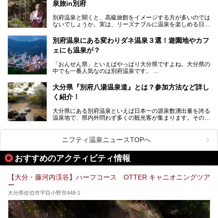
の共同浴場がなんと無料開放されるんです！普段から入浴料
泉旅in別府
「シティスパてんくう」をたっぷり満喫してきたのでレポー
が100円と安いのに、いいんですかタダにしちゃって!?
トします。夏向けの大分駅徒歩圏の周辺観光スポットやクー
しかも4/2には「東京ディズニーリゾートスペシャルパレー
別府温泉と聞くと、高級旅館をイメージする方が多いのでは
ルダウンできるスイーツ情報と併せてお楽しみください！
ド」も行われます。つまり別府に行けば「地獄」も「ミッキ
ないでしょうか。実は、リーズナブルに温泉を楽しめる日帰
ーマウス」も拝める稀有なイベントですよ、これは行くしか
り温泉施設も充実しているエリアなんです。今回は、日帰り
───
ない！
で楽しめる「大分県の別府温泉」に注目してみました。
提供元：大分県【PR】
別府温泉にある変わりダネ温泉３選！遊園地やカフ
ニフティ温泉がオススメする温泉施設を紹介しちゃいます！
この記事は大分県のPR記事です。
源泉数、湧出量ともに日本一の温泉県とも言われる大分県。
ェにも温泉が？
今回は、大分県別府市に行くなら絶対行きたい情緒たっぷり
な市営温泉をまとめました。
「おんせん県」といえばやっぱり大分県ですよね。大分県の
中でも一番人気なのは別府温泉です。
Let’s go to Hell !
別府八湯という名前の通り、さまざまな泉質を楽しめ、一日
中いても飽きません。
大分県『別府八湯温泉道』とは？参加方法など詳し
普通に温泉に浸かる以外にも、別府地獄巡りや砂湯などは有
く紹介！
名ですよね。
大分県にある別府温泉といえば日本一の源泉数湧出量を誇る
別府温泉は共同湯も多く、家庭やマンションにも温泉を引い
温泉地で、県内外問わず多くの観光客が集まります。その別
ている所もあります。
府温泉では「別府八湯温泉道」を実施しています。この別府
自宅にいながら温泉に入れるのは羨ましいですが、その中で
八湯温泉道とは別府八湯を巡る体験型イベントで、施設を回
も「こんな場所にも温泉が！？」というスポットがいくつか
って88ヶ所のスタンプを集めて温泉名人の認定を目指すと
あるんです。
ニフティ温泉ニュースTOPへ
いうものです。
他の温泉地では考えられないまさに温泉地ならではです。
これを読んで別府温泉巡りの参考になればと思います。
おすすめのアクティビティ情報
別府には朝早くから夜遅くまでやっている地元に根付いた銭
湯や、日帰りのみの大きな施設など様々な形態の温泉があり
ます。泉質も数多くなるので、好きな温泉から巡って温泉名
【大分・藤河内渓谷】ハーフコース OTTER キャニオニングツア
人を目指してみてはいかがでしょうか？
ー
大分県佐伯市宇目小野市448-1