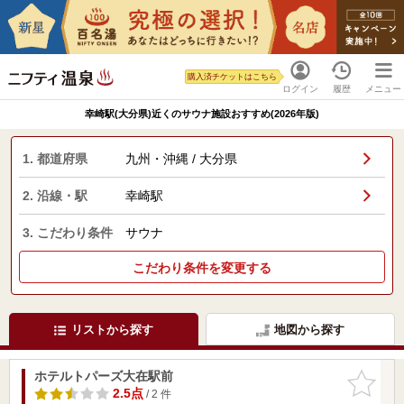
購入済チケットはこちら
ログイン
履歴
メニュー
幸崎駅(大分県)近くのサウナ施設おすすめ(2026年版)
1. 都道府県
九州・沖縄 / 大分県
2. 沿線・駅
幸崎駅
3. こだわり条件
サウナ
こだわり条件を変更する
リストから探す
地図から探す
ホテルトパーズ大在駅前
お気に入
りに追加
2.5点
/ 2 件