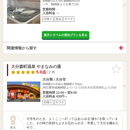
幸崎駅10.47km
鶴崎駅692m
ＪＲ 鶴崎駅よりお車で2分
営業時間
入浴料金 ～
日帰り
宿泊
サウナ
楽天トラベルの宿泊プランを見る
関連情報から探す
大分森町温泉 やまなみの湯
お気に入
りに追加
5.0点
/ 2 件
大分県 / 大分市
幸崎駅10.83km
鶴崎駅2.55km
JR日豊本線鶴崎駅よりバスで10分大分宮河内ICより15分
営業時間 12:00～翌9:00
入浴料金 430円～
日帰り
サウナ
大学生のとき、よくここへ行ってはあらゆる”疲れ”を取っていま
した。その時の気持ちよさが忘れられず、卒業して大分を離れた
今で…
匿名