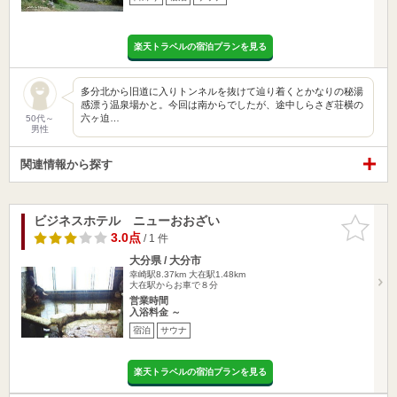
楽天トラベルの宿泊プランを見る
多分北から旧道に入りトンネルを抜けて辿り着くとかなりの秘湯
感漂う温泉場かと。今回は南からでしたが、途中しらさぎ荘横の
六ヶ迫…
50代～
男性
関連情報から探す
ビジネスホテル ニューおおざい
お気に入
りに追加
3.0点
/ 1 件
大分県 / 大分市
幸崎駅8.37km
大在駅1.48km
大在駅からお車で８分
営業時間
入浴料金 ～
宿泊
サウナ
楽天トラベルの宿泊プランを見る