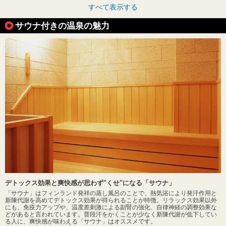
すべて表示する
サウナ付きの温泉の魅力
デトックス効果と爽快感が思わず"くせ"になる「サウナ」
「サウナ」はフィンランド発祥の蒸し風呂のことで、熱気浴により発汗作用と
新陳代謝を高めてデトックス効果が得られることが特徴。リラックス効果以外
にも、免疫力アップや、温度差刺激による副腎の強化、自律神経の調整効果な
どがあると言われています。普段汗をかくことが少なく新陳代謝が低下してい
る人に、爽快感が味わえる「サウナ」はオススメです。