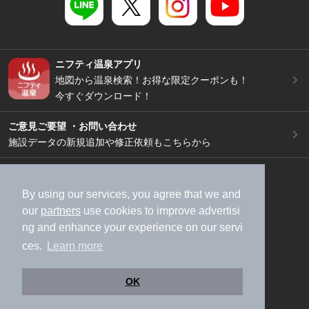
ニフティ温泉アプリ
地図から温泉検索！お得な限定クーポンも！
今すぐダウンロード！
ご意見ご要望 ・お問い合わせ
施設データの新規追加や修正依頼もこちらから
スマートフォン
/
PC
加盟店募集（資料請求）
広告出稿のご案内
By using our services, you agree that we and
our
partners
use cookies to improve advertisi
利用規約
ライフスタイルMEMBERS+規約
ng and enhance your experience on our servi
特定商取引法に基づく表記
ヘルプ
採用情報
ces.
Learn more
運営会社
個人情報保護ポリシー
©NIFTY Lifestyle Co., Ltd.
OK