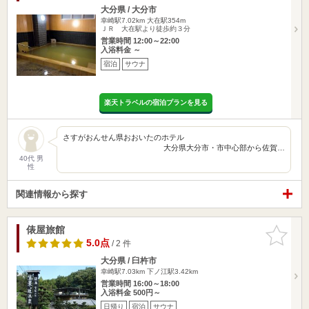
大分県 / 大分市
幸崎駅7.02km
大在駅354m
ＪＲ 大在駅より徒歩約３分
営業時間 12:00～22:00
入浴料金 ～
宿泊
サウナ
楽天トラベルの宿泊プランを見る
さすがおんせん県おおいたのホテル
大分県大分市・市中心部から佐賀…
40代 男
性
関連情報から探す
俵屋旅館
お気に入
りに追加
5.0点
/ 2 件
大分県 / 臼杵市
幸崎駅7.03km
下ノ江駅3.42km
営業時間 16:00～18:00
入浴料金 500円～
日帰り
宿泊
サウナ