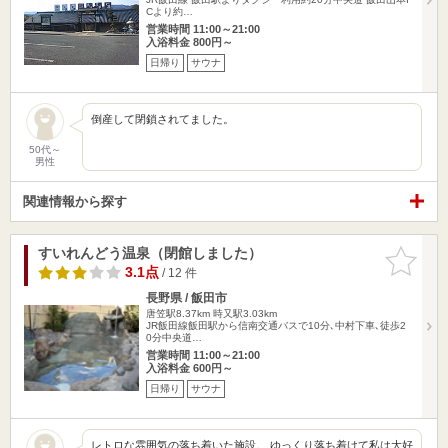
Cより約…
営業時間 11:00～21:00
入浴料金 800円～
日帰り
サウナ
倒産して閉鎖されてました。
50代～
男性
関連情報から探す
すいれんどう温泉（閉館しました）
お気に入
りに追加
3.1点
/ 12 件
長野県 / 飯田市
唐笠駅8.37km
時又駅3.03km
JR飯田線飯田駅から信南交通バスで10分､中村下車､徒歩2
0分中央道…
営業時間 11:00～21:00
入浴料金 600円～
日帰り
サウナ
レトロな雰囲気の落ち着いた施設。 ゆっくり落ち着けて私は大好