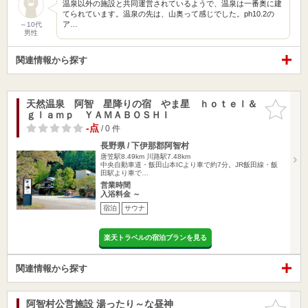
温泉以外の施設と共同運営されているようで、温泉は一番奥に建
てられています。温泉の先は、山奥って感じでした。ph10.2の
ア…
～10代
男性
関連情報から探す
天然温泉 阿智 星降りの宿 やま星 ｈｏｔｅｌ＆
お気に入
ｇｌａｍｐ ＹＡＭＡＢＯＳＨＩ
りに追加
-点
/ 0 件
長野県 / 下伊那郡阿智村
唐笠駅8.49km
川路駅7.48km
中央自動車道・飯田山本ICより車で約7分。JR飯田線・飯
田駅より車で…
営業時間
入浴料金 ～
宿泊
サウナ
楽天トラベルの宿泊プランを見る
関連情報から探す
阿智村公営施設 湯ったり～な昼神
お気に入