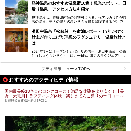
を隅々まで楽しみたいですよね。この記事では、金具屋での
昼神温泉のおすすめ温泉宿10選！観光スポット、日
滞在を最高の思い出にするための「楽しみ方」を徹底的にご
帰り温泉、アクセス方法も紹介
紹介します！
昼神温泉は、長野県南端の阿智村にある、強アルカリ性が特
徴の温泉。美人の湯と名高いその泉質を満喫できるだけでな
く、日本一の星空鑑賞ができる注目の温泉地です。
昼神温泉では、朝市などの観光スポットや、信州名物のおや
湯田中温泉「松籟荘」を宿泊レポート！3年かけて
きを楽しめるグルメスポットなど、観光を楽しむにはぴった
館主が作り上げた理想のラグジュアリー温泉旅館と
りの場所が豊富にあります。
この記事では、昼神温泉での滞在を充実させる宿泊施設や日
は
帰り温泉、見どころ満載の観光・グルメスポットに加え、ア
クセス方法も順に紹介します。
2024年3月にオープンしたばかりの信州・湯田中温泉「松籟
荘（しょうらいそう）」は、一日5組限定のラグジュアリー
温泉旅館。全室が源泉掛け流しの露天風呂、庭園付きで、プ
ライベートに楽しめる非日常感が味わえます。また宿泊者は
道向かいの「よろづや」の大浴場「桃山風呂」や共同浴場の
ニフティ温泉ニュースTOPへ
「湯田中大湯」も利用ができます。
おすすめのアクティビティ情報
極上のお湯に浸り上質なお料理に舌鼓、特別な日に泊まりた
い湯田中温泉「松籟荘」を、実際に宿泊した目線で紹介しま
す。
国内最長級13キロのロングコース！満足な体験をより安く！【長
野・天竜川】ラフティング体験 楽しさてんこ盛りの半日コース
長野県飯田市松尾新井6703-1