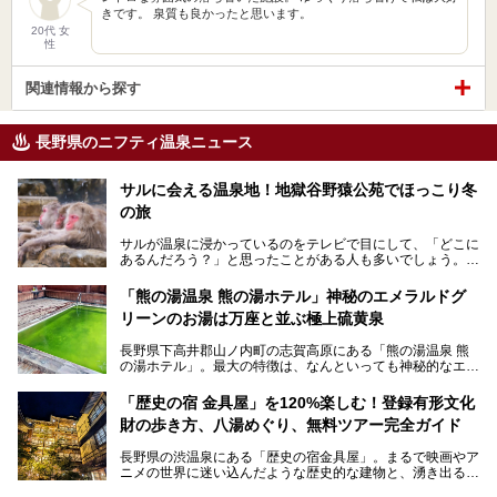
きです。 泉質も良かったと思います。
20代 女
性
関連情報から探す
長野県のニフティ温泉ニュース
サルに会える温泉地！地獄谷野猿公苑でほっこり冬
の旅
サルが温泉に浸かっているのをテレビで目にして、「どこに
あるんだろう？」と思ったことがある人も多いでしょう。
この微笑ましい光景は、長野県にある「地獄谷野猿公苑」で
「熊の湯温泉 熊の湯ホテル」神秘のエメラルドグ
見られるもので、野生のサルが雪景色の中で温泉に浸かる姿
リーンのお湯は万座と並ぶ極上硫黄泉
を間近で観察できます。
長野県下高井郡山ノ内町の志賀高原にある「熊の湯温泉 熊
本記事では、地獄谷野猿公苑の魅力や見どころ、サルと温泉
の湯ホテル」。最大の特徴は、なんといっても神秘的なエメ
との関係性、地獄谷周辺の観光スポットについて紹介しま
ラルドグリーンのお湯。この美しいお湯に魅了され、何度も
す。サルを観察した後にほっこりと浸かれる温泉も紹介する
リピートするファンも多い温泉です。冬はスキーと一緒に楽
ので、野生のサルを観察する貴重な自然体験と温泉をあわせ
「歴史の宿 金具屋」を120%楽しむ！登録有形文化
しみたい極上の温泉を紹介します。
て楽しみたい人は、ぜひ参考にしてください。
財の歩き方、八湯めぐり、無料ツアー完全ガイド
長野県の渋温泉にある「歴史の宿金具屋」。まるで映画やア
ニメの世界に迷い込んだような歴史的な建物と、湧き出る温
泉の恵みが魅力のお宿です。せっかく泊まるなら、その魅力