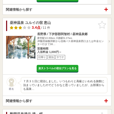
関連情報から探す
昼神温泉 ユルイの宿 恵山
お気に入
りに追加
3.4点
/ 11 件
長野県 / 下伊那郡阿智村 / 昼神温泉郷
唐笠駅10.69km
川路駅9.27km
JR飯田線飯田駅から信南バス昼神温泉西口または年金セン
ター行きで38…
営業時間
入浴料金 1,000円～
日帰り
宿泊
サウナ
楽天トラベルの宿泊プランを見る
７月３１日に宿泊しました。いつもわりと高級といわれる旅館に
泊まっていましたのでどうかなと思っていましたが、お部屋から
も温泉…
匿名
関連情報から探す
殿岡温泉湯元 湯～眠
お気に入