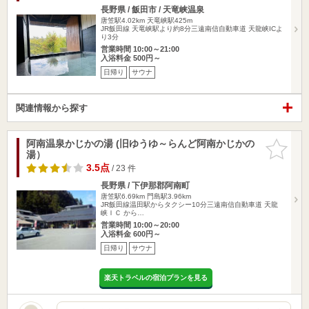
長野県 / 飯田市 / 天竜峡温泉
唐笠駅4.02km
天竜峡駅425m
JR飯田線 天竜峡駅より約8分三遠南信自動車道 天龍峡ICよ
り3分
営業時間 10:00～21:00
入浴料金 500円～
日帰り
サウナ
関連情報から探す
阿南温泉かじかの湯 (旧ゆうゆ～らんど阿南かじかの
お気に入
湯）
りに追加
3.5点
/ 23 件
長野県 / 下伊那郡阿南町
唐笠駅6.69km
門島駅3.96km
JR飯田線温田駅からタクシー10分三遠南信自動車道 天龍
峡ＩＣ から…
営業時間 10:00～20:00
入浴料金 600円～
日帰り
サウナ
楽天トラベルの宿泊プランを見る