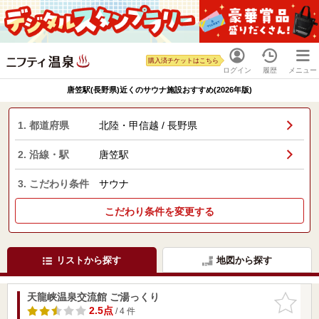
購入済チケットはこちら
ログイン
履歴
メニュー
唐笠駅(長野県)近くのサウナ施設おすすめ(2026年版)
1. 都道府県
北陸・甲信越 / 長野県
2. 沿線・駅
唐笠駅
3. こだわり条件
サウナ
こだわり条件を変更する
リストから探す
地図から探す
天龍峡温泉交流館 ご湯っくり
お気に入
りに追加
2.5点
/ 4 件