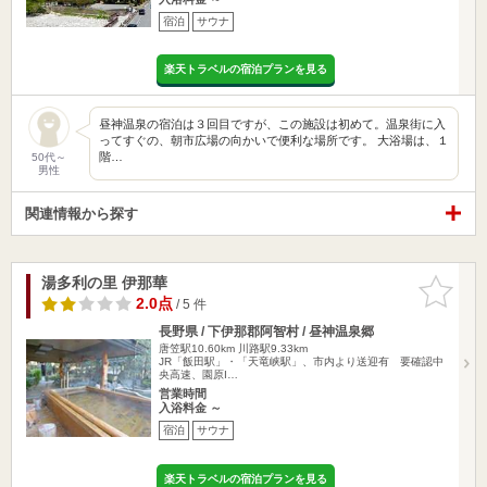
宿泊
サウナ
楽天トラベルの宿泊プランを見る
昼神温泉の宿泊は３回目ですが、この施設は初めて。温泉街に入
ってすぐの、朝市広場の向かいで便利な場所です。 大浴場は、１
階…
50代～
男性
関連情報から探す
湯多利の里 伊那華
お気に入
りに追加
2.0点
/ 5 件
長野県 / 下伊那郡阿智村 / 昼神温泉郷
唐笠駅10.60km
川路駅9.33km
JR「飯田駅」・「天竜峡駅」、市内より送迎有 要確認中
央高速、園原I…
営業時間
入浴料金 ～
宿泊
サウナ
楽天トラベルの宿泊プランを見る