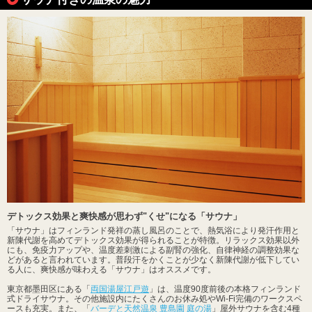
デトックス効果と爽快感が思わず"くせ"になる「サウナ」
「サウナ」はフィンランド発祥の蒸し風呂のことで、熱気浴により発汗作用と
新陳代謝を高めてデトックス効果が得られることが特徴。リラックス効果以外
にも、免疫力アップや、温度差刺激による副腎の強化、自律神経の調整効果な
どがあると言われています。普段汗をかくことが少なく新陳代謝が低下してい
る人に、爽快感が味わえる「サウナ」はオススメです。
東京都墨田区にある「
両国湯屋江戸遊
」は、温度90度前後の本格フィンランド
式ドライサウナ。その他施設内にたくさんのお休み処やWi-Fi完備のワークスペ
ースも充実。また、「
バーデと天然温泉 豊島園 庭の湯
」屋外サウナを含む4種