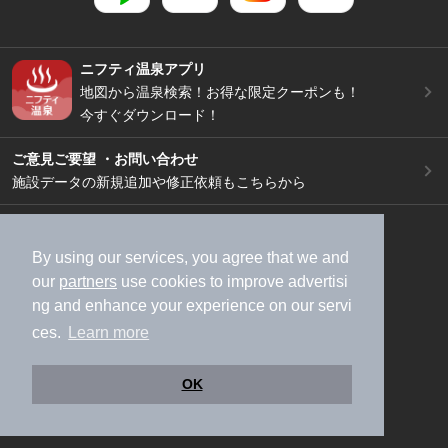
ニフティ温泉アプリ
地図から温泉検索！お得な限定クーポンも！
今すぐダウンロード！
ご意見ご要望 ・お問い合わせ
施設データの新規追加や修正依頼もこちらから
スマートフォン
/
PC
加盟店募集（資料請求）
広告出稿のご案内
By using our services, you agree that we and
our
partners
use cookies to improve advertisi
利用規約
ライフスタイルMEMBERS+規約
ng and enhance your experience on our servi
特定商取引法に基づく表記
ヘルプ
採用情報
ces.
Learn more
運営会社
個人情報保護ポリシー
©NIFTY Lifestyle Co., Ltd.
OK