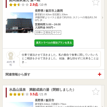
りに追加
2.9点
/ 10 件
長野県 / 飯田市上殿岡
唐笠駅10.92km
切石駅1.33km
JR飯田駅よりバスと徒歩で約20分､タクシーの場合約1,50
0円､伊…
営業時間 5:00～24:00
入浴料金 900円～
日帰り
宿泊
サウナ
楽天トラベルの宿泊プランを見る
仕事で連泊させて頂きました。私の都合で食事に関していろいろ
とご相談をさせて頂きました。 結論、嫌な顔せずに出来ることは
き…
40代 男
性
関連情報から探す
水晶山温泉 満願成就の湯（閉館しました）
お気に入
りに追加
3.5点
/ 21 件
長野県 / 飯田市
唐笠駅6.84km
川路駅3.75km
JR飯田線 飯田駅よりタクシー利用約20分中央道 飯田山本I