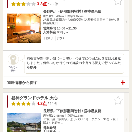
りに追加
3.3点
/ 23 件
長野県 / 下伊那郡阿智村 / 昼神温泉郷
唐笠駅10.43km
川路駅9.07km
JR飯田線飯田駅から信南交通バス昼神温泉行きで40分､昼
神温泉東口下…
営業時間 10:00～21:30
入浴料金 800円～
日帰り
サウナ
前夜雪が降り寒い朝（一日寒い）今までに今回含め３度目お邪魔
しました，何年ぶりか行くので施設の中身うる覚えで行ってみた
ら以外…
50代～
男性
関連情報から探す
昼神グランドホテル 天心
お気に入
りに追加
4.2点
/ 24 件
長野県 / 下伊那郡阿智村 / 昼神温泉郷
唐笠駅10.48km
川路駅9.18km
JR飯田線「飯田駅」よりバス40分 タクシー30分（飯田
駅より送迎有…
営業時間
入浴料金 ～