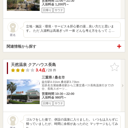
営業時間 11:00～21:30
入浴料金 1,200円～
日帰り
サウナ
立地・施設・環境・サービス＆肝心要の湯…良い方だと思いま
す。 ただ 入湯料は高過ぎっ!!! 一体 どんな考え方をもって こ…
匿名
関連情報から探す
天然温泉 クアハウス長島
お気に入
りに追加
3.4点
/ 28 件
三重県 / 桑名市
益生駅4.01km
桑名駅3.73km
近鉄名古屋線桑名駅から三重交通バス長島温泉行きで15
分、長島スポーツ…
営業時間 10:30～22:00
入浴料金 980円～
日帰り
サウナ
ゴルフをした後で、併設の温泉に入りました。 いつもは入らずに
帰っていましたが、時間に余裕があったのと マッサージもしてみ
た…