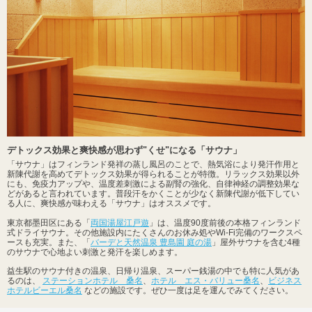
デトックス効果と爽快感が思わず"くせ"になる「サウナ」
「サウナ」はフィンランド発祥の蒸し風呂のことで、熱気浴により発汗作用と
新陳代謝を高めてデトックス効果が得られることが特徴。リラックス効果以外
にも、免疫力アップや、温度差刺激による副腎の強化、自律神経の調整効果な
どがあると言われています。普段汗をかくことが少なく新陳代謝が低下してい
る人に、爽快感が味わえる「サウナ」はオススメです。
東京都墨田区にある「
両国湯屋江戸遊
」は、温度90度前後の本格フィンランド
式ドライサウナ。その他施設内にたくさんのお休み処やWi-Fi完備のワークスペ
ースも充実。また、「
バーデと天然温泉 豊島園 庭の湯
」屋外サウナを含む4種
のサウナで心地よい刺激と発汗を楽しめます。
益生駅のサウナ付きの温泉、日帰り温泉、スーパー銭湯の中でも特に人気があ
るのは、
ステーションホテル 桑名
、
ホテル エス・バリュー桑名
、
ビジネス
ホテルビーエル桑名
などの施設です。ぜひ一度は足を運んでみてください。