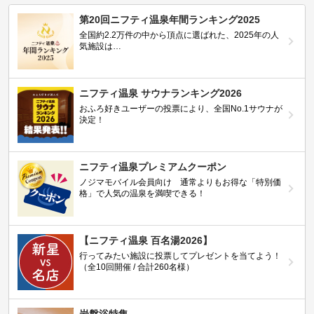
第20回ニフティ温泉年間ランキング2025
全国約2.2万件の中から頂点に選ばれた、2025年の人
気施設は…
ニフティ温泉 サウナランキング2026
おふろ好きユーザーの投票により、全国No.1サウナが
決定！
ニフティ温泉プレミアムクーポン
ノジマモバイル会員向け 通常よりもお得な「特別価
格」で人気の温泉を満喫できる！
【ニフティ温泉 百名湯2026】
行ってみたい施設に投票してプレゼントを当てよう！
（全10回開催 / 合計260名様）
岩盤浴特集