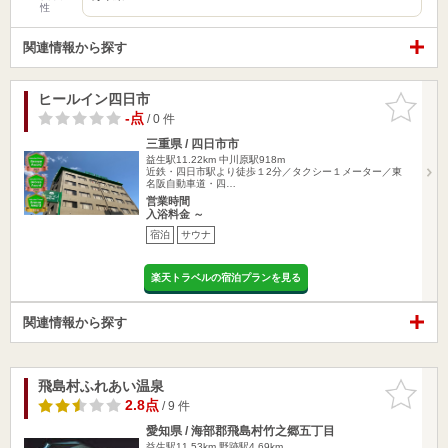
性
関連情報から探す
ヒールイン四日市
お気に入
りに追加
-点
/ 0 件
三重県 / 四日市市
益生駅11.22km
中川原駅918m
近鉄・四日市駅より徒歩１2分／タクシー１メーター／東
名阪自動車道・四…
営業時間
入浴料金 ～
宿泊
サウナ
楽天トラベルの宿泊プランを見る
関連情報から探す
飛島村ふれあい温泉
お気に入
りに追加
2.8点
/ 9 件
愛知県 / 海部郡飛島村竹之郷五丁目
益生駅11.53km
野跡駅4.69km