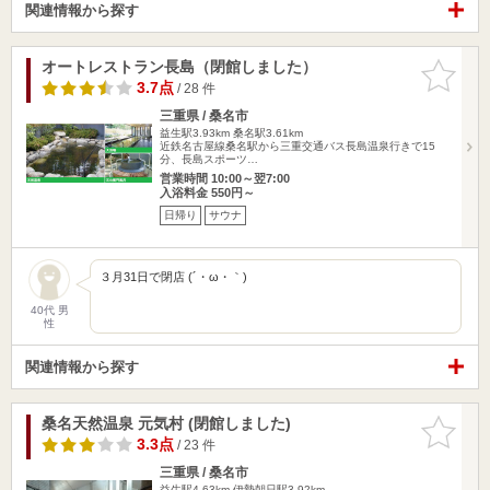
関連情報から探す
オートレストラン長島（閉館しました）
お気に入
りに追加
3.7点
/ 28 件
三重県 / 桑名市
益生駅3.93km
桑名駅3.61km
近鉄名古屋線桑名駅から三重交通バス長島温泉行きで15
分、長島スポーツ…
営業時間 10:00～翌7:00
入浴料金 550円～
日帰り
サウナ
３月31日で閉店 (´・ω・｀)
40代 男
性
関連情報から探す
桑名天然温泉 元気村 (閉館しました)
お気に入
りに追加
3.3点
/ 23 件
三重県 / 桑名市
益生駅4.63km
伊勢朝日駅3.92km