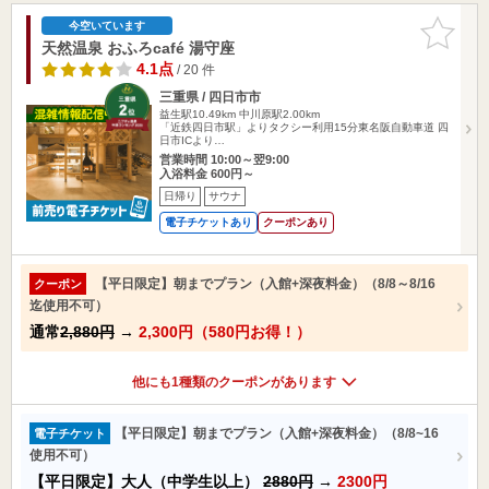
お気に入
今空いています
りに追加
天然温泉 おふろcafé 湯守座
4.1点
/ 20 件
三重県 / 四日市市
益生駅10.49km
中川原駅2.00km
「近鉄四日市駅」よりタクシー利用15分東名阪自動車道 四
日市ICより…
営業時間 10:00～翌9:00
入浴料金 600円～
日帰り
サウナ
電子チケットあり
クーポンあり
【平日限定】朝までプラン（入館+深夜料金）（8/8～8/16
クーポン
迄使用不可）
通常
2,880円
→
2,300円（580円お得！）
他にも1種類のクーポンがあります
【平日限定】朝までプラン（入館+深夜料金）（8/8~16
電子チケット
使用不可）
【平日限定】大人（中学生以上）
2880円
→
2300円