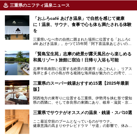
三重県のニフティ温泉ニュース
「おふろcafé あげき温泉」で自然を感じて健康
に！温泉、サウナ、食事で心も体も満たされる体験
を
三重県いなべ市の自然に囲まれた場所に位置する「おふろc
afé あげき温泉」。かつて15年間「阿下喜温泉あじさいの
里」として親しまれてきた施設が、温泉、サウナ、食事、宿
泊が楽しめる施設として2024年4月に新しく生まれ変わりま
「賢島宝生苑」志摩の絶景が露天風呂から楽しめる
した！
和風リゾート旅館に宿泊！日帰り入浴も可能
三重県在住で温泉・サウナ好きな私もずっと行きたいと思っ
志摩半島南部に位置する絶景の英虞湾（あごわん）。リアス
ていた施設……。今回は、地元の方から観光客まで楽しめる
海岸と多くの小島が作る複雑な海岸線が魅力のこの湾で、最
「おふろcafé あげき温泉」をじっくりご紹介していきま
大の島である賢島の景勝地に建ち、お部屋からも露天風呂か
す。
らも英虞湾が一望できる人気の旅館「賢島宝生苑（かしこじ
三重県のスーパー銭湯おすすめ15選【2025年最新
まほうじょうえん）」をご紹介します。日帰り入浴もできま
版】
すよ！
関西地方の東寄りに位置する三重県。伊勢湾を挟む形で愛知
───
県の西隣に、そして奈良県の東隣にあり、岐阜・滋賀・京
提供元：賢島宝生苑【PR】
都・和歌山の各県とも接しています。
この記事は賢島宝生苑のPR記事です。
伊勢神宮を擁する伊勢志摩や、世界遺産に登録された熊野古
三重県でサウナがオススメの温泉・銭湯・スパ10選
道をはじめ、鳥羽水族館、忍者の里・伊賀、鈴鹿サーキッ
ト、松坂牛に伊勢海老……と、観光＆グルメの宝庫です。
ここ最近空前のブームとなっているのがサウナ。
東からも西からも訪れやすい三重県には、ハイクオリティな
健康意識の高まりやテレビドラマ「サ道」の影響で、休みの
スーパー銭湯がたくさん！お風呂も食事もコスパもいい、お
日には「サ活」を楽しむ人が増えています！
すすめ施設の数々をご紹介します。