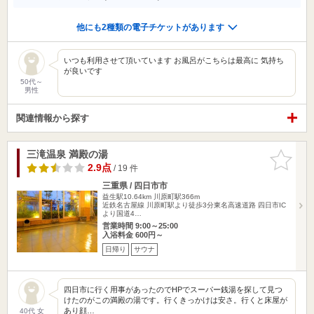
他にも2種類の電子チケットがあります
いつも利用させて頂いています お風呂がこちらは最高に 気持ち
が良いです
50代～
男性
関連情報から探す
三滝温泉 満殿の湯
お気に入
りに追加
2.9点
/ 19 件
三重県 / 四日市市
益生駅10.64km
川原町駅366m
近鉄名古屋線 川原町駅より徒歩3分東名高速道路 四日市IC
より国道4…
営業時間 9:00～25:00
入浴料金 600円～
日帰り
サウナ
四日市に行く用事があったのでHPでスーパー銭湯を探して見つ
けたのがこの満殿の湯です。行くきっかけは安さ。行くと床屋が
あり顔…
40代 女