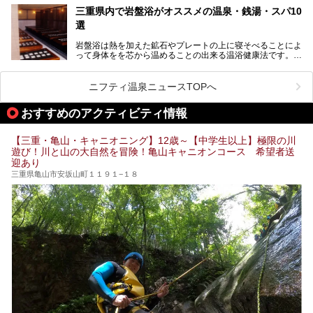
そこで今回は、観光地としても人気の三重県でおすすめした
三重県内で岩盤浴がオススメの温泉・銭湯・スパ10
いサウナのある温泉や銭湯、スパをご紹介。
気軽に立ち寄れてリラックス効果の高いサウナで、日頃の疲
選
れをリフレッシュしませんか？
岩盤浴は熱を加えた鉱石やプレートの上に寝そべることによ
って身体をを芯から温めることの出来る温浴健康法です。じ
んわりと身体の内部を温めて発汗を促すことでリラックス効
果だけではなく、代謝が高まり健康や美容にも良い影響が期
待できます。今回はそんな岩盤浴にこだわった、三重県内の
ニフティ温泉ニュースTOPへ
オススメ温泉・銭湯・スパ10ヶ所を紹介させていただきま
す。
おすすめのアクティビティ情報
【三重・亀山・キャニオニング】12歳～【中学生以上】極限の川
遊び！川と山の大自然を冒険！亀山キャニオンコース 希望者送
迎あり
三重県亀山市安坂山町１１９１−１８