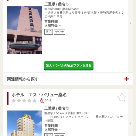
三重県 / 桑名市
益生駅900m
桑名駅245m
⇒近鉄ＪＲ桑名駅より徒歩３分/東名阪・伊勢湾岸桑名ＩＣ
より約１０分 …
営業時間
入浴料金 ～
宿泊
サウナ
楽天トラベルの宿泊プランを見る
関連情報から探す
ホテル エス・バリュー桑名
お気に入
りに追加
-点
/ 0 件
三重県 / 桑名市
益生駅1.51km
伊勢朝日駅1.83km
H,15/7/17 グランドオープン 桑名駅／バス「ヨナ
ハ病院…
営業時間
入浴料金 ～
宿泊
サウナ