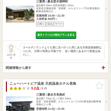
三重県 / 桑名郡木曽岬町
益生駅6.28km
近鉄弥富駅1.42km
近鉄名古屋線近鉄「弥富駅」からタクシーで5分東名阪自
動車道長島ICか…
営業時間 10:00～21:30
入浴料金 650円～
日帰り
宿泊
サウナ
楽天トラベルの宿泊プランを見る
ゴールデンランドよりも更に北へ行った所にある天然温泉旅館な
べた川。 日帰り利用も可能です。 近い場所にあるので泉質は似
てい…
40代 男
性
関連情報から探す
ニューハートピア温泉 天然温泉ホテル長島
お気に入
りに追加
3.2点
/ 8 件
三重県 / 桑名市長島町
益生駅7.70km
五ノ三駅2.56km
近鉄「近鉄長島駅」からシャトルバス10分東名阪自動車道
長島ICより県…
営業時間 11:00～21:00