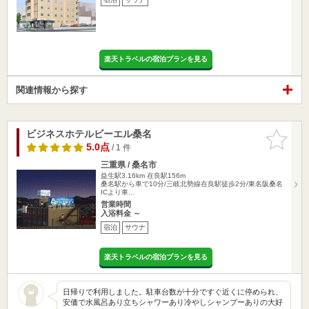
楽天トラベルの宿泊プランを見る
関連情報から探す
ビジネスホテルビーエル桑名
お気に入
りに追加
5.0点
/ 1 件
三重県 / 桑名市
益生駅3.16km
在良駅156m
桑名駅から車で10分/三岐北勢線在良駅徒歩2分/東名阪桑名
ICより車…
営業時間
入浴料金 ～
宿泊
サウナ
楽天トラベルの宿泊プランを見る
日帰りで利用しました。駐車台数が十分ですぐ近くに停められ、
安価で水風呂あり立ちシャワーあり冷やしシャンプーありの大好