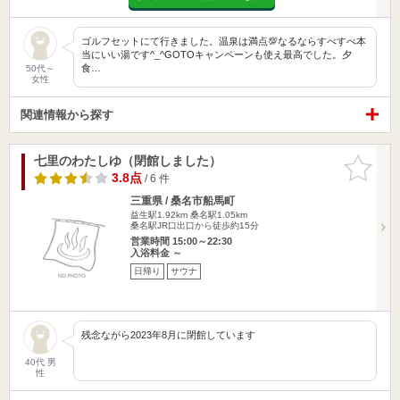
ゴルフセットにて行きました。温泉は満点💯なるならすべすべ本
当にいい湯です^_^GOTOキャンペーンも使え最高でした。夕
食…
50代～
女性
関連情報から探す
七里のわたしゆ（閉館しました）
お気に入
りに追加
3.8点
/ 6 件
三重県 / 桑名市船馬町
益生駅1.92km
桑名駅1.05km
桑名駅JR口出口から徒歩約15分
営業時間 15:00～22:30
入浴料金 ～
日帰り
サウナ
残念ながら2023年8月に閉館しています
40代 男
性