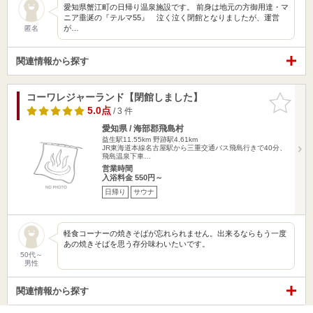
愛知県蟹江町の日帰り温泉施設です。 前身は地元の方御用達・マ
ニア垂涎の『テルマ55』 泣く泣く閉館となりましたが、運営
が…
匿名
関連情報から探す
コーワレジャーランド【閉館しました】
お気に入
りに追加
5.0点
/ 3 件
愛知県 / 海部郡飛島村
益生駅11.55km
野跡駅4.61km
JR東海道本線名古屋駅から三重交通バス飛島行きで40分、
飛島温泉下車…
営業時間
入浴料金 550円～
日帰り
サウナ
軽食コーナーの焼きそばが忘れられません。出来るならもう一度
あの焼きそばを思う存分味わいたいです。
50代～
男性
関連情報から探す