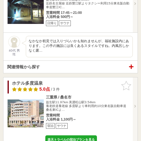
近鉄名古屋線 近鉄蟹江駅よりタクシー利用15分東名阪自動
車道蟹江IC…
営業時間 17:45～21:00
入浴料金 500円～
日帰り
サウナ
なかなか初見では入りづらいかも知れませんが、福祉施設内にあ
ります。この手の施設には良くあるスタイルですね。内風呂しか
なく露…
40代 男
性
関連情報から探す
ホテル多度温泉
お気に入
りに追加
5.0点
/ 3 件
三重県 / 桑名市
益生駅11.97km
美濃松山駅3.54km
養老鉄道養老線 多度駅より車利用約10分東名阪自動車道
桑名東ICよ…
営業時間
入浴料金 1,100円～
宿泊
サウナ
楽天トラベルの宿泊プランを見る