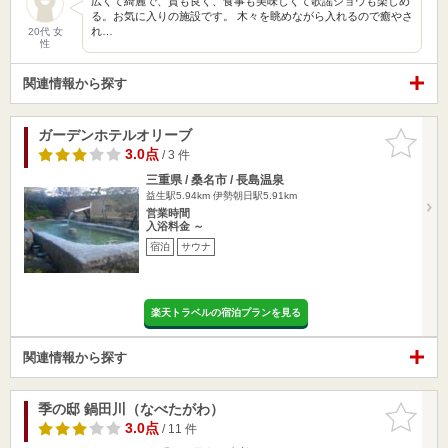
広くて綺麗で、質も良く、食事も美味しくて歌謡ショウも楽しめ
る。お気に入りの施設です。 木々を眺めながら入れるので癒やさ
れ…
20代 女
性
関連情報から探す
ガーデンホテルオリーブ
お気に入
りに追加
3.0点
/ 3 件
三重県 / 桑名市 / 長島温泉
益生駅5.94km
伊勢朝日駅5.91km
営業時間
入浴料金 ～
宿泊
サウナ
楽天トラベルの宿泊プランを見る
関連情報から探す
季の邸 鍋田川（なべたがわ）
お気に入
りに追加
3.0点
/ 11 件