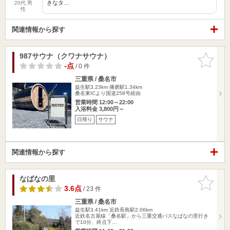
きなタ…
20代 男
性
関連情報から探す
987サウナ（クワナサウナ）
お気に入
りに追加
-点
/ 0 件
三重県 / 桑名市
益生駅3.23km
播磨駅1.34km
桑名東ICより国道258号経由
営業時間 12:00～22:00
入浴料金 3,800円～
日帰り
サウナ
関連情報から探す
なばなの里
お気に入
りに追加
3.6点
/ 23 件
三重県 / 桑名市
益生駅3.41km
近鉄長島駅2.06km
近鉄名古屋線「桑名駅」から三重交通バスなばなの里行き
で10分、終点下…