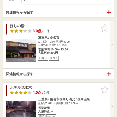
匿名
関連情報から探す
ほしの湯
お気に入
りに追加
3.0点
/ 1 件
三重県 / 桑名市
益生駅4.79km
星川駅539m
三岐鉄道星川駅より徒歩
営業時間 10:00～23:30
入浴料金 800円～
日帰り
サウナ
関連情報から探す
ホテル花水木
お気に入
りに追加
4.0点
/ 2 件
三重県 / 桑名市長島町浦安 / 長島温泉
益生駅5.67km
伊勢朝日駅5.65km
営業時間
入浴料金 ～
宿泊
サウナ