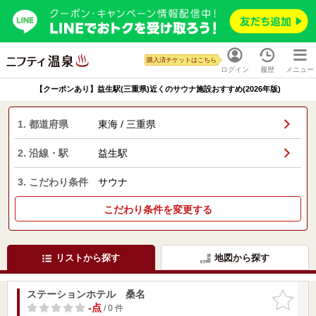
購入済チケットはこちら
ログイン
履歴
メニュー
【クーポンあり】益生駅(三重県)近くのサウナ施設おすすめ(2026年版)
1. 都道府県
東海 / 三重県
2. 沿線・駅
益生駅
3. こだわり条件
サウナ
こだわり条件を変更する
リストから探す
地図から探す
ステーションホテル 桑名
お気に入
りに追加
-点
/ 0 件