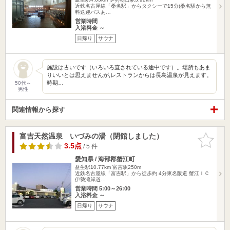
近鉄名古屋線「桑名駅」からタクシーで15分(桑名駅から無
料送迎バスあ…
営業時間
入浴料金 ～
日帰り
サウナ
施設は古いです（いろいろ直されている途中です）。場所もあま
りいいとは思えませんが,レストランからは長島温泉が見えます。
時期…
50代～
男性
関連情報から探す
富吉天然温泉 いづみの湯（閉館しました）
お気に入
りに追加
3.5点
/ 5 件
愛知県 / 海部郡蟹江町
益生駅10.77km
富吉駅250m
近鉄名古屋線「富吉駅」から徒歩約 4分東名阪道 蟹江ＩＣ
伊勢湾岸道…
営業時間 5:00～26:00
入浴料金 ～
日帰り
サウナ