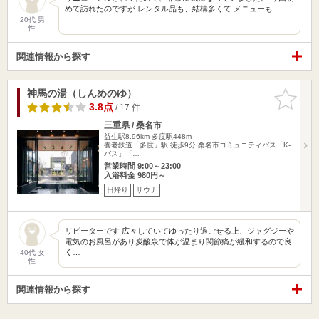
めて訪れたのですが レンタル品も、結構多くて メニューも…
20代 男
性
関連情報から探す
神馬の湯（しんめのゆ）
お気に入
りに追加
3.8点
/ 17 件
三重県 / 桑名市
益生駅8.96km
多度駅448m
養老鉄道「多度」駅 徒歩9分 桑名市コミュニティバス「K-
バス」「…
営業時間 9:00～23:00
入浴料金 980円～
日帰り
サウナ
リピーターです 広々していてゆったり過ごせる上、ジャグジーや
電気のお風呂があり炭酸泉で体が温まり関節痛が緩和するので良
く…
40代 女
性
関連情報から探す