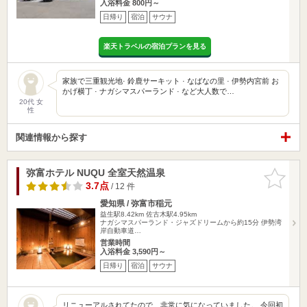
入浴料金 800円～
日帰り
宿泊
サウナ
楽天トラベルの宿泊プランを見る
家族で三重観光地· 鈴鹿サーキット · なばなの里 · 伊勢内宮前 お
かげ横丁 · ナガシマスパーランド · など大人数で…
20代 女
性
関連情報から探す
弥富ホテル NUQU 全室天然温泉
お気に入
りに追加
3.7点
/ 12 件
愛知県 / 弥富市稲元
益生駅8.42km
佐古木駅4.95km
ナガシマスパーランド・ジャズドリームから約15分 伊勢湾
岸自動車道…
営業時間
入浴料金 3,590円～
日帰り
宿泊
サウナ
リニューアルされてたので、非常に気になっていました。 今回初