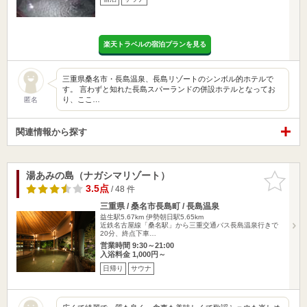
楽天トラベルの宿泊プランを見る
三重県桑名市・長島温泉、長島リゾートのシンボル的ホテルで
す。 言わずと知れた長島スパーランドの併設ホテルとなってお
り、ここ…
匿名
関連情報から探す
湯あみの島（ナガシマリゾート）
お気に入
りに追加
3.5点
/ 48 件
三重県 / 桑名市長島町 / 長島温泉
益生駅5.67km
伊勢朝日駅5.65km
近鉄名古屋線「桑名駅」から三重交通バス長島温泉行きで
20分、終点下車…
営業時間 9:30～21:00
入浴料金 1,000円～
日帰り
サウナ