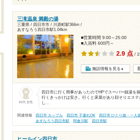
三滝温泉 満殿の湯
三重県 / 四日市市 /
川原町駅366m
/
あすなろう四日市駅1.04km
■営業時間 9:00～25:00
■入浴料 600円～
2.9 点
/ 
施設情報を見る
四日市に行く用事があったのでHPでスーパー銭湯を
行くきっかけは安さ。行くと床屋があり顔そりエステ
40代 女性
し…
関連情報
四日市 カップル
四日市 子連れOK
四日市 ひとり旅・一人
あすなろう四日市駅
阿倉川駅
四日市駅
ヒールイン四日市