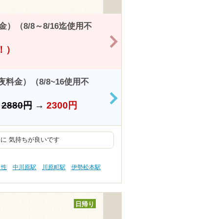
（8/8～8/16迄使用不
>
得！）
金）（8/8~16使用不
>
）
2880円
→
2300円
に 気持ちが良いです
え性
中川原駅
川原町駅
伊勢松本駅
日帰り