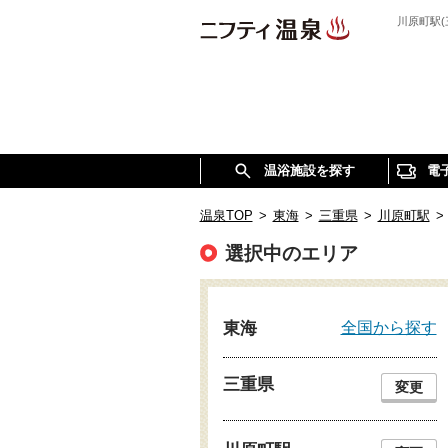
川原町駅
温浴施設を探す
電
温泉TOP
>
東海
>
三重県
>
川原町駅
>
選択中のエリア
全国から探す
東海
三重県
変更