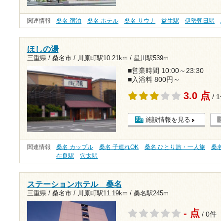
関連情報
桑名 宿泊
桑名 ホテル
桑名 サウナ
益生駅
伊勢朝日駅
ほしの湯
三重県 / 桑名市 /
川原町駅10.21km
/
星川駅539m
■営業時間 10:00～23:30
■入浴料 800円～
3.0 点
/ 
施設情報を見る
関連情報
桑名 カップル
桑名 子連れOK
桑名 ひとり旅・一人旅
桑
在良駅
穴太駅
ステーションホテル 桑名
三重県 / 桑名市 /
川原町駅11.19km
/
桑名駅245m
- 点
/ 0件