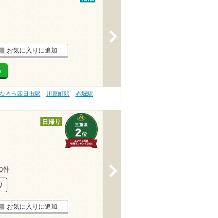
>
お気に入りに追加
る
なろう四日市駅
川原町駅
赤堀駅
日帰り
>
20件
り
お気に入りに追加