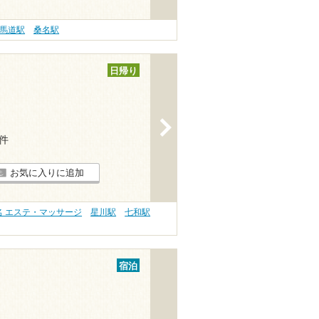
馬道駅
桑名駅
日帰り
>
1件
お気に入りに追加
名 エステ・マッサージ
星川駅
七和駅
宿泊