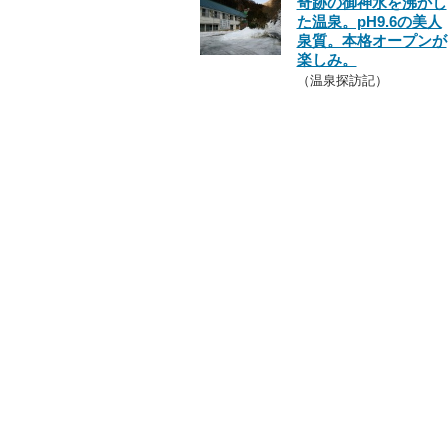
奇跡の御神水を沸かし
た温泉。pH9.6の美人
泉質。本格オープンが
楽しみ。
（温泉探訪記）