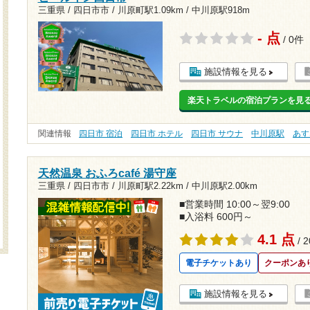
三重県 / 四日市市 /
川原町駅1.09km
/
中川原駅918m
- 点
/ 0件
施設情報を見る
楽天トラベルの宿泊プランを見
関連情報
四日市 宿泊
四日市 ホテル
四日市 サウナ
中川原駅
あす
天然温泉 おふろcafé 湯守座
三重県 / 四日市市 /
川原町駅2.22km
/
中川原駅2.00km
■営業時間 10:00～翌9:00
■入浴料 600円～
4.1 点
/ 
電子チケットあり
クーポンあ
施設情報を見る