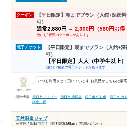
【平日限定】朝までプラン（入館+深夜料金）
クーポン
可）
通常
2,880円
→
2,300円（580円お
他にも1種類のクーポンがあります
【平日限定】朝までプラン（入館+深夜料
電子チケット
可）
【平日限定】大人（中学生以上
他にも2種類の電子チケットがあります
いつも利用させて頂いています お風呂がこちらは最高
50代～ 男性
関連情報
四日市 アトピー
四日市 糖尿病
四日市 切り傷
四日市 冷
阿倉川駅
天然温泉ジャブ
三重県 / 四日市市 /
川原町駅6.58km
/
内部駅2.45km