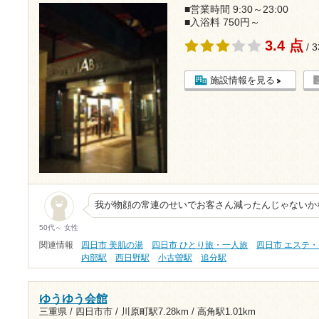
■営業時間 9:30～23:00
■入浴料 750円～
3.4 点
/ 
施設情報を見る
我が物顔の常連のせいでお客さん減ったんじゃないか
50代～ 女性
関連情報
四日市 美肌の湯
四日市 ひとり旅・一人旅
四日市 エステ
内部駅
西日野駅
小古曽駅
追分駅
ゆうゆう会館
三重県 / 四日市市 /
川原町駅7.28km
/
高角駅1.01km