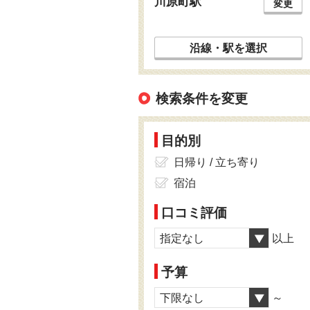
川原町駅
変更
沿線・駅を選択
検索条件を変更
目的別
日帰り / 立ち寄り
宿泊
口コミ評価
指定なし
以上
予算
下限なし
～