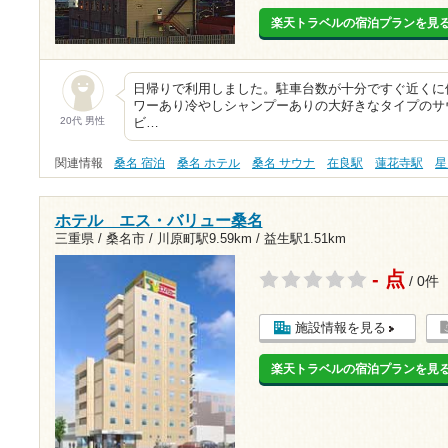
楽天トラベルの宿泊プランを見
日帰りで利用しました。駐車台数が十分ですぐ近くに
ワーあり冷やしシャンプーありの大好きなタイプのサ
20代 男性
ビ…
関連情報
桑名 宿泊
桑名 ホテル
桑名 サウナ
在良駅
蓮花寺駅
星
ホテル エス・バリュー桑名
三重県 / 桑名市 /
川原町駅9.59km
/
益生駅1.51km
- 点
/ 0件
施設情報を見る
楽天トラベルの宿泊プランを見