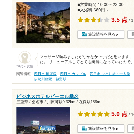
■営業時間 10:00～23:00
■入浴料 680円～
3.5 点
/ 
施設情報を見る
マッサージ頼みましたがなかなか上手だと思います。
た。 リニューアルしてとても綺麗になっていたので
50代～ 女性
関連情報
四日市 糖尿病
四日市 カップル
四日市 ひとり旅・一人旅
伊勢川島駅
菰野駅
ビジネスホテルビーエル桑名
三重県 / 桑名市 /
川原町駅9.32km
/
在良駅156m
5.0 点
/ 
施設情報を見る