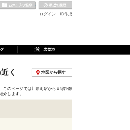
お気に入りの温泉
最近の履歴
ログイン
ID作成
グ
岩盤浴
)近く
地図から探す
。このページでは川原町駅から直線距離
紹介します。