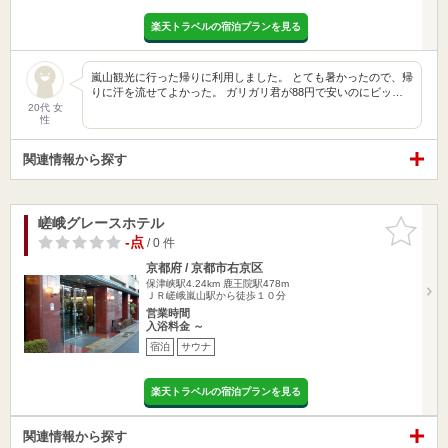
楽天トラベルの宿泊プランを見る
嵐山観光に行った帰りに利用しました。 とても暑かったので、帰
りに汗を流せてよかった。 ガリガリ君が88円で安いのにビッ…
20代 女
性
関連情報から探す
嵯峨グレースホテル
お気に入
りに追加
-点
/ 0 件
京都府 / 京都市右京区
保津峡駅4.24km
鹿王院駅478m
ＪＲ嵯峨嵐山駅から徒歩１０分
営業時間
入浴料金 ～
宿泊
サウナ
楽天トラベルの宿泊プランを見る
関連情報から探す