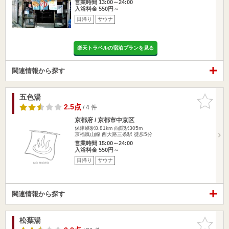
営業時間 13:00～24:00
入浴料金 550円～
日帰り
サウナ
楽天トラベルの宿泊プランを見る
関連情報から探す
五色湯
お気に入
りに追加
2.5点
/ 4 件
京都府 / 京都市中京区
保津峡駅8.81km
西院駅305m
京福嵐山線 西大路三条駅 徒歩5分
営業時間 15:00～24:00
入浴料金 550円～
日帰り
サウナ
関連情報から探す
松葉湯
お気に入
りに追加