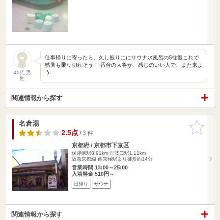
仕事帰りに寄ったら、久し振りににサウナ水風呂の5往復これで
酷暑も乗り切れそう！ 番台の大将が、感じのいい人で、また来よ
う…
40代 男
性
関連情報から探す
名倉湯
お気に入
りに追加
2.5点
/ 3 件
京都府 / 京都市下京区
保津峡駅8.91km
丹波口駅1.11km
阪急京都線 西京極駅より徒歩約14分
営業時間 13:00～25:00
入浴料金 510円～
日帰り
サウナ
関連情報から探す