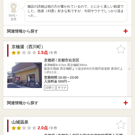
施設の詳細は他の方が書かれているので、とにかく楽しい銭湯で
した。熱湯（43度）好きな私ですが、今回サウナでしっかり温ま
った…
50代～
女性
関連情報から探す
京極湯（西川町）
お気に入
りに追加
1.5点
/ 6 件
京都府 / 京都市右京区
保津峡駅8.07km
西京極駅390m
阪急京都線 西京極駅より徒歩約6分京都丹波道路 沓掛ICよ
り約11分…
営業時間 15:00～23:00
入浴料金 550円～
日帰り
サウナ
関連情報から探す
山城温泉
お気に入
りに追加
2.0点
/ 9 件