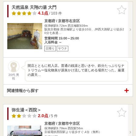
天然温泉 天翔の湯 大門
お気に入
りに追加
4.1点
/ 103 件
京都府 / 京都市右京区
保津峡駅8.72km
西京極駅839m
阪急京都線 西京極駅より徒歩10分、JR西大路駅より徒歩2
0分七条通…
営業時間 15:00～25:00
入浴料金 ～
日帰り
サウナ
開店とともに初入店。普通の銭湯と思いきや、鉄分たっぷりなナ
トリウムー塩化物泉が源泉かけ流しで楽しめる場所だった。厳選
の露天…
20代 男
性
関連情報から探す
弥生湯＜西院＞
お気に入
りに追加
2.0点
/ 5 件
京都府 / 京都市中京区
保津峡駅8.79km
西院駅56m
京福電鉄西院駅より徒歩すぐ,4台（無料）