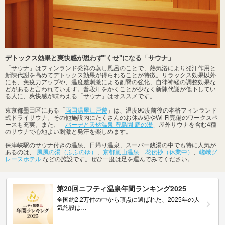
デトックス効果と爽快感が思わず"くせ"になる「サウナ」
「サウナ」はフィンランド発祥の蒸し風呂のことで、熱気浴により発汗作用と
新陳代謝を高めてデトックス効果が得られることが特徴。リラックス効果以外
にも、免疫力アップや、温度差刺激による副腎の強化、自律神経の調整効果な
どがあると言われています。普段汗をかくことが少なく新陳代謝が低下してい
る人に、爽快感が味わえる「サウナ」はオススメです。
東京都墨田区にある「
両国湯屋江戸遊
」は、温度90度前後の本格フィンランド
式ドライサウナ。その他施設内にたくさんのお休み処やWi-Fi完備のワークスペ
ースも充実。また、「
バーデと天然温泉 豊島園 庭の湯
」屋外サウナを含む4種
のサウナで心地よい刺激と発汗を楽しめます。
保津峡駅のサウナ付きの温泉、日帰り温泉、スーパー銭湯の中でも特に人気が
あるのは、
風風の湯（ふふのゆ）
、
京都嵐山温泉 花伝抄（休業中）
、
嵯峨グ
レースホテル
などの施設です。ぜひ一度は足を運んでみてください。
第20回ニフティ温泉年間ランキング2025
全国約2.2万件の中から頂点に選ばれた、2025年の人
気施設は…