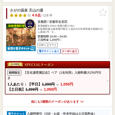
さがの温泉 天山の湯
お気に入
りに追加
4.0点
/ 116 件
京都府 / 京都市右京区
保津峡駅4.93km
有栖川駅178m
京福電鉄嵐山線有栖川駅から徒歩3分名神高速京都南ICか
ら国道1号・9…
営業時間 10:00～24:00
入浴料金 1,200円～
日帰り
サウナ
電子チケットあり
クーポンあり
【百名湯受賞記念】ペア（2名利用）入館料最大250円引
期間限定
き
1人あたり：【平日】
1,200円
→
1,050円
【土日祝】
1,300円
→
1,050円
他にも1種類のクーポンがあります
入館料割引（GW・お盆・年末年始は土日祝料金）
電子チケット