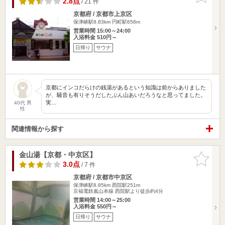
2.8点
/ 21 件
京都府 / 京都市上京区
保津峡駅8.83km
円町駅658m
営業時間 15:00～24:00
入浴料金 510円～
日帰り
サウナ
京都にインコだらけの銭湯があるという知識は前からありました
が、騒音も有りそうだしたぶん山あいだろうなと思ってました。
実…
40代 男
性
関連情報から探す
金山湯【京都・中京区】
お気に入
りに追加
3.0点
/ 7 件
京都府 / 京都市中京区
保津峡駅8.85km
西院駅251m
京福電鉄嵐山本線 西院駅より徒歩約4分
営業時間 14:00～25:00
入浴料金 550円～
日帰り
サウナ