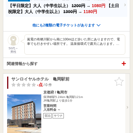
【平日限定】大人（中学生以上）
1200円
→
1080円
【土日
祝限定】大人（中学生以上）
1300円
→
1180円
他にも2種類の電子チケットがあります
嵐電の有栖川駅から南に100mほど歩いた所にありますので、電
車でも行きやすい場所です。 温泉循環式で露天にあります。…
50代～
男性
関連情報から探す
サンロイヤルホテル 亀岡駅前
お気に入
りに追加
-点
/ 0 件
京都府 / 亀岡市
保津峡駅5.24km
亀岡駅121m
JR亀岡駅より徒歩1分
営業時間
入浴料金 ～
宿泊
サウナ