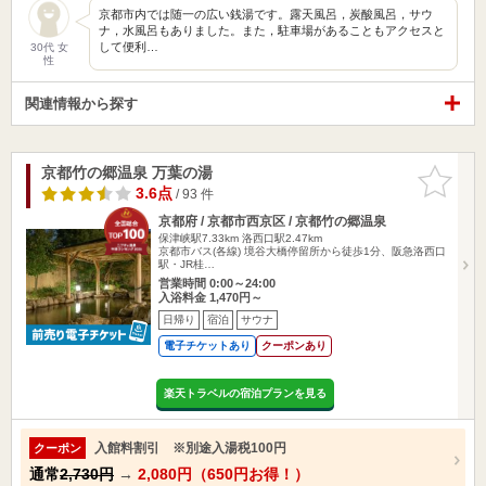
京都市内では随一の広い銭湯です。露天風呂，炭酸風呂，サウ
ナ，水風呂もありました。また，駐車場があることもアクセスと
して便利…
30代 女
性
関連情報から探す
京都竹の郷温泉 万葉の湯
お気に入
りに追加
3.6点
/ 93 件
京都府 / 京都市西京区 / 京都竹の郷温泉
保津峡駅7.33km
洛西口駅2.47km
京都市バス(各線) 境谷大橋停留所から徒歩1分、阪急洛西口
駅・JR桂…
営業時間 0:00～24:00
入浴料金 1,470円～
日帰り
宿泊
サウナ
電子チケットあり
クーポンあり
楽天トラベルの宿泊プランを見る
入館料割引 ※別途入湯税100円
クーポン
通常
2,730円
→
2,080円（650円お得！）