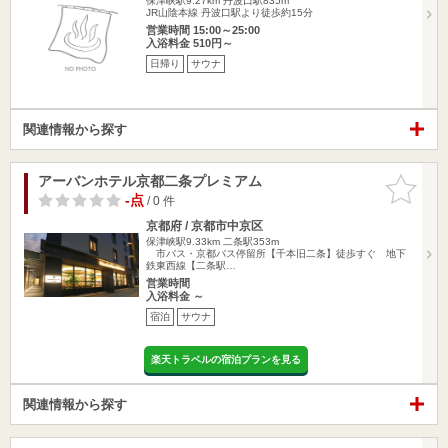
保津峡駅9.27km
丹波口駅835m
JR山陰本線 丹波口駅より徒歩約15分
営業時間 15:00～25:00
入浴料金 510円～
日帰り
サウナ
関連情報から探す
アーバンホテル京都二条プレミアム
お気に入
りに追加
-点
/ 0 件
京都府 / 京都市中京区
保津峡駅9.33km
二条駅353m
市バス・京都バス停留所【千本旧二条】徒歩すぐ 地下
鉄東西線【二条駅…
営業時間
入浴料金 ～
宿泊
サウナ
楽天トラベルの宿泊プランを見る
関連情報から探す