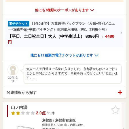
他にも3種類のクーポンがあります
【9/30まで】万葉超得パックプラン（入館+特別メニュ
電子チケット
ー+深夜料金+朝食バイキング）※別途入湯税（9/2、3利用不可）
【平日、土日祝全日】大人（中学生以上）
8380円
→
4480
円
他にも11種類の電子チケットがあります
大人一人で日帰りで温泉に入りました。京都駅からはバスで行く
と少し時間がかかりますので、余裕を持って行くといいと思いま
す。 …
20代 女
性
関連情報から探す
山ノ内湯
お気に入
りに追加
2.0点
/ 6 件
京都府 / 京都市右京区
保津峡駅7.73km
山ノ内駅249m