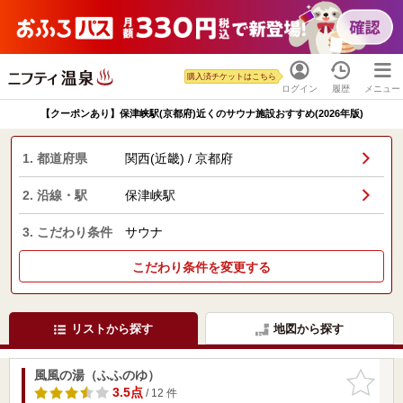
購入済チケットはこちら
ログイン
履歴
メニュー
【クーポンあり】保津峡駅(京都府)近くのサウナ施設おすすめ(2026年版)
1. 都道府県
関西(近畿) / 京都府
2. 沿線・駅
保津峡駅
3. こだわり条件
サウナ
こだわり条件を変更する
リストから探す
地図から探す
風風の湯（ふふのゆ）
お気に入
りに追加
3.5点
/ 12 件