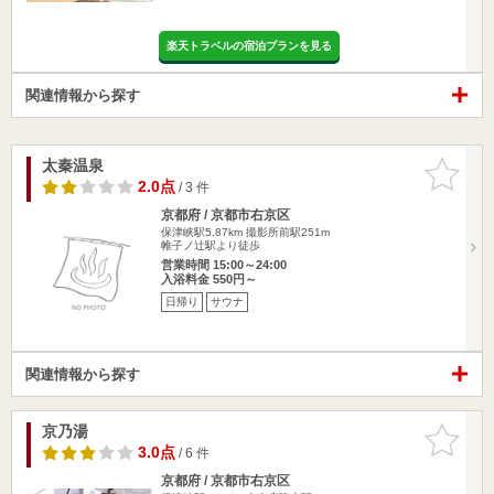
楽天トラベルの宿泊プランを見る
関連情報から探す
太秦温泉
お気に入
りに追加
2.0点
/ 3 件
京都府 / 京都市右京区
保津峡駅5.87km
撮影所前駅251m
帷子ノ辻駅より徒歩
営業時間 15:00～24:00
入浴料金 550円～
日帰り
サウナ
関連情報から探す
京乃湯
お気に入
りに追加
3.0点
/ 6 件
京都府 / 京都市右京区