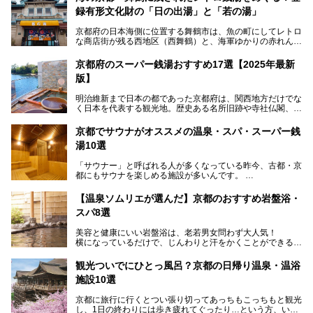
録有形文化財の「日の出湯」と「若の湯」
京都府の日本海側に位置する舞鶴市は、魚の町にしてレトロ
な商店街が残る西地区（西舞鶴）と、海軍ゆかりの赤れんが
パークや海上自衛隊施設のある東地区（東舞鶴）に分けられ
ます。今回案内するのは西地区に今も残る2軒の銭湯「日の
京都府のスーパー銭湯おすすめ17選【2025年最新
出湯」と「若の湯」。いずれも国の登録有形文化財に指定さ
版】
れた歴史ある建物でありながら、今も現役のお風呂屋さんで
す。
明治維新まで日本の都であった京都府は、関西地方だけでな
く日本を代表する観光地。歴史ある名所旧跡や寺社仏閣、そ
漁師町や商店街で働く人々を支えてきたこの2軒の銭湯とと
して古都ならではの文化が魅力です。
もに、立ち寄りたい舞鶴の観光スポットや温浴施設を紹介し
ます。
京都でサウナがオススメの温泉・スパ・スーパー銭
今回は、そんな京都府で2025年現在おすすめのスーパー銭
湯10選
湯を紹介します。
───
有名な観光名所のすぐ近くにある日帰り入浴施設から、山間
提供元：京都府舞鶴市【PR】
「サウナー」と呼ばれる人が多くなっている昨今、古都・京
部でレジャー気分を満喫できる温泉施設まで、好みのスーパ
この記事は京都府舞鶴市のPR記事です。
都にもサウナを楽しめる施設が多いんです。
ー銭湯を探してみてくださいね。
自分の好きなサウナを探すのもいいですが、さまざまなサウ
【温泉ソムリエが選んだ】京都のおすすめ岩盤浴・
ナを体感してみたいですよね。
スパ8選
今回は京都府の中心や郊外、温泉地にある施設など、サウナ
美容と健康にいい岩盤浴は、老若男女問わず大人気！
のある温浴施設を紹介します。
横になっているだけで、じんわりと汗をかくことができるの
で、簡単にデトックスができますよ♪
ぜひ参考にして、京都府の方や、観光に出かけた時などにサ
ウナを楽しみましょう！
観光ついでにひとっ風呂？京都の日帰り温泉・温浴
地元の方はもちろん、旅先としても人気の京都。
施設10選
観光のついでに岩盤浴のある温泉に浸かってリフレッシュす
るのも良さそうですね！
京都に旅行に行くとつい張り切ってあっちもこっちもと観光
し、1日の終わりには歩き疲れてぐったり…という方、いま
今回は京都にある岩盤浴のある施設をピックアップしてご紹