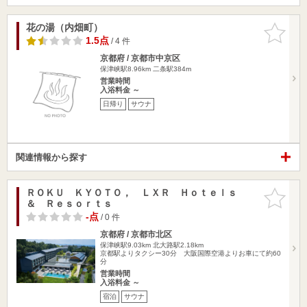
花の湯（内畑町）
お気に入
りに追加
1.5点
/ 4 件
京都府 / 京都市中京区
保津峡駅8.96km
二条駅384m
営業時間
入浴料金 ～
日帰り
サウナ
関連情報から探す
ＲＯＫＵ ＫＹＯＴＯ， ＬＸＲ Ｈｏｔｅｌｓ
お気に入
＆ Ｒｅｓｏｒｔｓ
りに追加
-点
/ 0 件
京都府 / 京都市北区
保津峡駅9.03km
北大路駅2.18km
京都駅よりタクシー30分 大阪国際空港よりお車にて約60
分
営業時間
入浴料金 ～
宿泊
サウナ