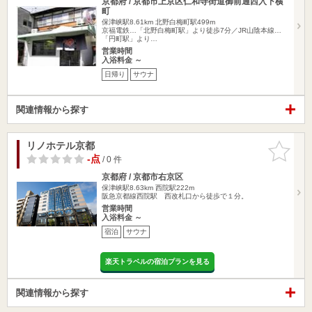
京都府 / 京都市上京区仁和寺街道御前通西入下横
町
保津峡駅8.61km
北野白梅町駅499m
京福電鉄…「北野白梅町駅」より徒歩7分／JR山陰本線…
「円町駅」より…
営業時間
入浴料金 ～
日帰り
サウナ
関連情報から探す
リノホテル京都
お気に入
りに追加
-点
/ 0 件
京都府 / 京都市右京区
保津峡駅8.63km
西院駅222m
阪急京都線西院駅 西改札口から徒歩で１分。
営業時間
入浴料金 ～
宿泊
サウナ
楽天トラベルの宿泊プランを見る
関連情報から探す