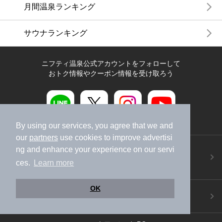
月間温泉ランキング
サウナランキング
ニフティ温泉公式アカウントをフォローして
おトク情報やクーポン情報を受け取ろう
By using our services, you agree that we and
our
partners
use cookies to improve advertisi
ニフティ温泉アプリ
ng and enhance your experience on our servi
地図から温泉検索！お得な限定クーポンも！
ces.
Learn more
今すぐダウンロード！
OK
ご意見ご要望 ・お問い合わせ
施設データの新規追加や修正依頼もこちらから