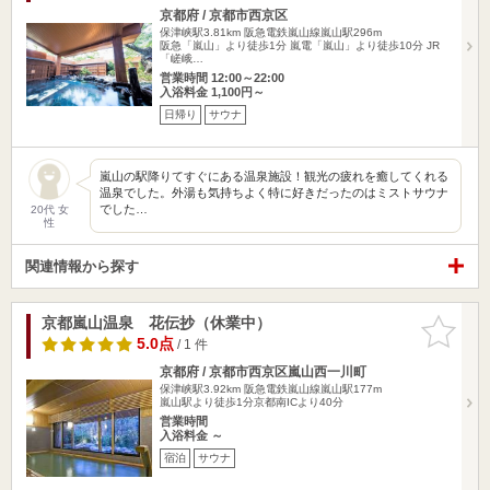
京都府 / 京都市西京区
保津峡駅3.81km
阪急電鉄嵐山線嵐山駅296m
阪急「嵐山」より徒歩1分 嵐電「嵐山」より徒歩10分 JR
「嵯峨…
営業時間 12:00～22:00
入浴料金 1,100円～
日帰り
サウナ
嵐山の駅降りてすぐにある温泉施設！観光の疲れを癒してくれる
温泉でした。外湯も気持ちよく特に好きだったのはミストサウナ
でした…
20代 女
性
関連情報から探す
京都嵐山温泉 花伝抄（休業中）
お気に入
りに追加
5.0点
/ 1 件
京都府 / 京都市西京区嵐山西一川町
保津峡駅3.92km
阪急電鉄嵐山線嵐山駅177m
嵐山駅より徒歩1分京都南ICより40分
営業時間
入浴料金 ～
宿泊
サウナ