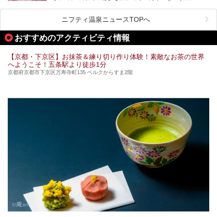
せんか？（私です）
介します！
そんな疲れた身体には温泉です！京都には、市内にも郊外に
も素晴らしい温泉がたくさんあります。そこで、日帰り利用
ニフティ温泉ニュースTOPへ
できるおすすめの温泉・温浴施設をまとめてみました。
おすすめのアクティビティ情報
【京都・下京区】お抹茶＆練り切り作り体験！素敵なお茶の世界
へようこそ！五条駅より徒歩1分
京都府京都市下京区万寿寺町135 ベルクからすま2階