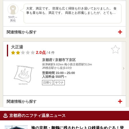
大変、満足です。 部屋も広く掃除も行き届いておりました。 食
事も量も味も、満足です。 両親とお邪魔しましたが、とても…
50代～
男性
関連情報から探す
大正湯
お気に入
りに追加
2.0点
/ 4 件
京都府 / 京都市下京区
保津峡駅9.62km
梅小路京都西駅513m
JR桃谷駅から徒歩10分
営業時間 15:00～25:00
入浴料金 550円～
日帰り
サウナ
関連情報から探す
京都府のニフティ温泉ニュース
海の京都・舞鶴に残されたレトロ銭湯をめぐる！登