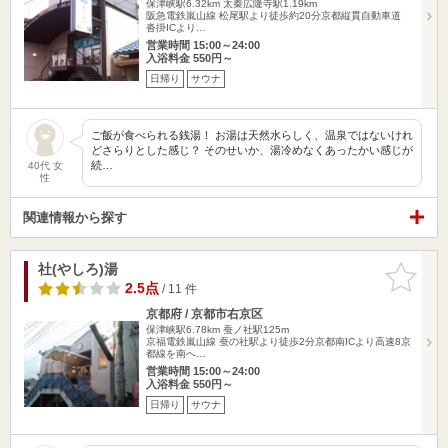
保津峡駅6.32km
太秦広隆寺駅1.19km
阪急電鉄嵐山線 松尾駅より徒歩約20分京都縦貫自動車道
沓掛ICより…
営業時間 15:00～24:00
入浴料金 550円～
日帰り
サウナ
ご飯が食べられる銭湯！ お湯は天然水らしく、温泉ではないけれ
どさらりとした感じ？ そのせいか、湯冷めなくあったかい感じが
続…
40代 女
性
関連情報から探す
社(やしろ)湯
お気に入
りに追加
2.5点
/ 11 件
京都府 / 京都市右京区
保津峡駅6.78km
蚕ノ社駅125m
京福電鉄嵐山線 蚕の社駅より徒歩2分京都南ICより高速8京
都線を南へ…
営業時間 15:00～24:00
入浴料金 550円～
日帰り
サウナ