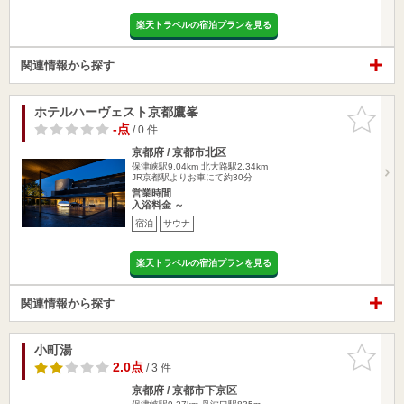
楽天トラベルの宿泊プランを見る
関連情報から探す
ホテルハーヴェスト京都鷹峯
お気に入
りに追加
-点
/ 0 件
京都府 / 京都市北区
保津峡駅9.04km
北大路駅2.34km
JR京都駅よりお車にて約30分
営業時間
入浴料金 ～
宿泊
サウナ
楽天トラベルの宿泊プランを見る
関連情報から探す
小町湯
お気に入
りに追加
2.0点
/ 3 件
京都府 / 京都市下京区