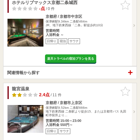
ホテルリブマックス京都二条城西
お気に入
りに追加
-点
/ 0 件
京都府 / 京都市中京区
保津峡駅9.34km
二条駅464m
JR、地下鉄東西線「二条」駅徒歩約10分
営業時間
入浴料金 ～
日帰り
宿泊
サウナ
楽天トラベルの宿泊プランを見る
関連情報から探す
龍宮温泉
お気に入
りに追加
2.4点
/ 11 件
京都府 / 京都市上京区
保津峡駅9.52km
二条駅666m
地下鉄東西線 二条駅より徒歩15、または京都市バス 丸田
町停留所より…
営業時間 15:00～23:00
入浴料金 550円～
日帰り
サウナ