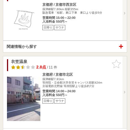
京都府 / 京都市西京区
保津峡駅7.80km
桂駅355m
阪急電車「桂駅」東口下車 東口より徒歩5分
営業時間 15:00～22:00
入浴料金 550円～
日帰り
サウナ
関連情報から探す
衣笠温泉
お気に入
りに追加
2.8点
/ 11 件
京都府 / 京都市北区
保津峡駅7.91km
等持院・立命館大学衣笠キャンパス前駅424m
京福電鉄北野線 等持院駅より徒歩約7分
営業時間 14:00～24:00
入浴料金 550円～
日帰り
サウナ