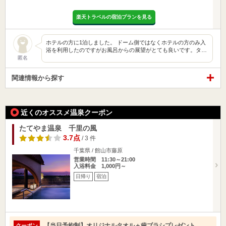
楽天トラベルの宿泊プランを見る
ホテルの方に1泊しました。 ドーム側ではなくホテルの方のみ入
浴を利用したのですがお風呂からの展望がとても良いです。タ…
匿名
関連情報から探す
近くのオススメ温泉クーポン
たてやま温泉 千里の風
3.7点
/ 3 件
千葉県 / 館山市藤原
営業時間 11:30～21:00
入浴料金 1,000円～
日帰り
宿泊
【当日予約制】オリジナルタオル＋歯ブラシプレゼント
クーポン