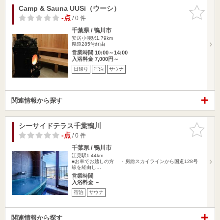
Camp & Sauna UUSi（ウーシ）
お気に入
りに追加
-点
/ 0 件
千葉県 / 鴨川市
安房小湊駅1.79km
県道285号経由
営業時間 10:00～14:00
入浴料金 7,000円～
日帰り
宿泊
サウナ
関連情報から探す
シーサイドテラス千葉鴨川
お気に入
りに追加
-点
/ 0 件
千葉県 / 鴨川市
江見駅1.44km
■お車でお越しの方 ・房総スカイラインから国道128号
線を経由し…
営業時間
入浴料金 ～
宿泊
サウナ
関連情報から探す