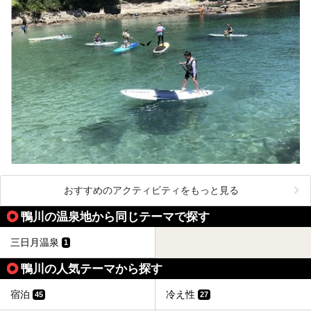
おすすめのアクティビティをもっと見る
鴨川の温泉地から同じテーマで探す
三日月温泉
1
鴨川の人気テーマから探す
宿泊
冷え性
45
27