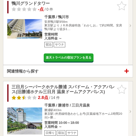
鴨川グランドタワー
お気に入
りに追加
-点
/ 0 件
千葉県 / 鴨川市
安房鴨川駅958m
東京駅よりＪＲ外房線特急「わかしお」で約2時間。安房
鴨川駅より徒歩1…
営業時間
入浴料金 ～
宿泊
サウナ
楽天トラベルの宿泊プランを見る
関連情報から探す
三日月シーパークホテル勝浦 スパドーム・アクアパレ
お気に入
ス(旧勝浦ホテル三日月 温泉ドームアクアパレス)
りに追加
2.8点
/ 14 件
千葉県 / 勝浦市 / 三日月温泉
勝浦駅403m
東京駅--外房線特急わかしお号(京葉線地下ホーム1時間20
分)--勝…
営業時間 10:00～18:00
入浴料金 ～
日帰り
宿泊
サウナ