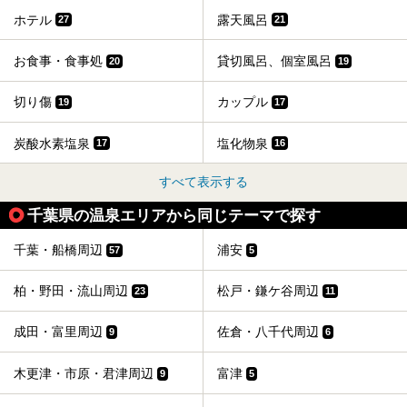
ホテル
露天風呂
27
21
お食事・食事処
貸切風呂、個室風呂
20
19
切り傷
カップル
19
17
炭酸水素塩泉
塩化物泉
17
16
すべて表示する
千葉県の温泉エリアから同じテーマで探す
千葉・船橋周辺
浦安
57
5
柏・野田・流山周辺
松戸・鎌ケ谷周辺
23
11
成田・富里周辺
佐倉・八千代周辺
9
6
木更津・市原・君津周辺
富津
9
5