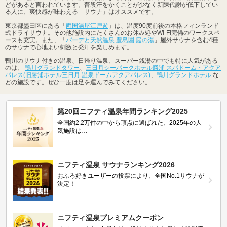
どがあると言われています。普段汗をかくことが少なく新陳代謝が低下してい
る人に、爽快感が味わえる「サウナ」はオススメです。
東京都墨田区にある「
両国湯屋江戸遊
」は、温度90度前後の本格フィンランド
式ドライサウナ。その他施設内にたくさんのお休み処やWi-Fi完備のワークスペ
ースも充実。また、「
バーデと天然温泉 豊島園 庭の湯
」屋外サウナを含む4種
のサウナで心地よい刺激と発汗を楽しめます。
鴨川のサウナ付きの温泉、日帰り温泉、スーパー銭湯の中でも特に人気がある
のは、
鴨川グランドタワー
、
三日月シーパークホテル勝浦 スパドーム・アクア
パレス(旧勝浦ホテル三日月 温泉ドームアクアパレス)
、
鴨川グランドホテル
な
どの施設です。ぜひ一度は足を運んでみてください。
第20回ニフティ温泉年間ランキング2025
全国約2.2万件の中から頂点に選ばれた、2025年の人
気施設は…
ニフティ温泉 サウナランキング2026
おふろ好きユーザーの投票により、全国No.1サウナが
決定！
ニフティ温泉プレミアムクーポン