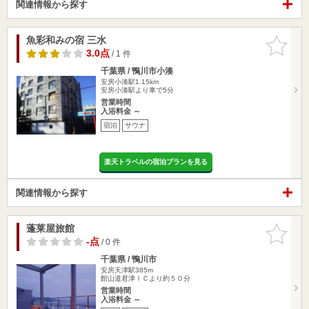
関連情報から探す
魚彩和みの宿 三水
お気に入
りに追加
3.0点
/ 1 件
千葉県 / 鴨川市小湊
安房小湊駅1.15km
安房小湊駅より車で5分
営業時間
入浴料金 ～
宿泊
サウナ
楽天トラベルの宿泊プランを見る
関連情報から探す
蓬莱屋旅館
お気に入
りに追加
-点
/ 0 件
千葉県 / 鴨川市
安房天津駅385m
館山道君津ＩＣより約５０分
営業時間
入浴料金 ～