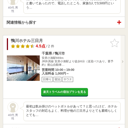
と書いてあったので、電話したところ、家族3人で3,500円とい
う…
40代 男
性
関連情報から探す
鴨川ホテル三日月
お気に入
りに追加
4.5点
/ 2 件
千葉県 / 鴨川市
安房小湊駅669m
JR外房線 安房小湊駅より徒歩6分（送迎バスあり。要予
約）館山自動車…
営業時間 10:00～19:00
入浴料金 1,000円～
日帰り
宿泊
サウナ
楽天トラベルの宿泊プランを見る
最初は飲み掛けのペットボトルがあって？と思ったけど、ホテル
スタッフの対応もよく、料理が他の三日月よりとても素晴らしく
とても…
40代 男
性