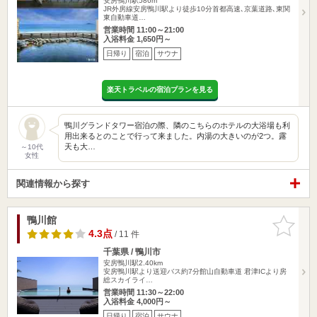
安房鴨川駅586m
JR外房線安房鴨川駅より徒歩10分首都高速､京葉道路､東関
東自動車道…
営業時間 11:00～21:00
入浴料金 1,650円～
日帰り
宿泊
サウナ
楽天トラベルの宿泊プランを見る
鴨川グランドタワー宿泊の際、隣のこちらのホテルの大浴場も利
用出来るとのことで行って来ました。内湯の大きいのが2つ。露
天も大…
～10代
女性
関連情報から探す
鴨川館
お気に入
りに追加
4.3点
/ 11 件
千葉県 / 鴨川市
安房鴨川駅2.40km
安房鴨川駅より送迎バス約7分館山自動車道 君津ICより房
総スカイライ…
営業時間 11:30～22:00
入浴料金 4,000円～
日帰り
宿泊
サウナ