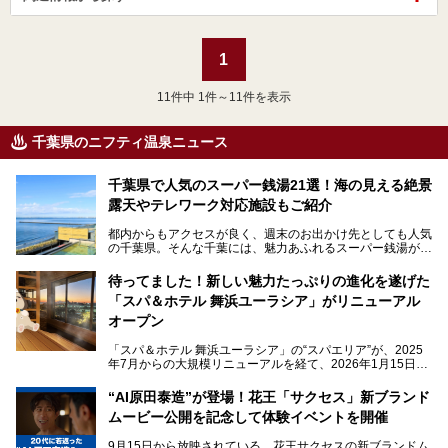
1
11
件中 1件～11件を表示
千葉県のニフティ温泉ニュース
千葉県で人気のスーパー銭湯21選！海の見える絶景
露天やテレワーク対応施設もご紹介
都内からもアクセスが良く、週末のお出かけ先としても人気
の千葉県。そんな千葉には、魅力あふれるスーパー銭湯がた
くさんあります。
待ってました！新しい魅力たっぷりの進化を遂げた
「サウナでしっかりととのいたい」「海が見える絶景で非日
「スパ＆ホテル 舞浜ユーラシア」がリニューアル
常を味わいたい」「子連れでも気兼ねなく1日過ごした
い」。
オープン
そんな多様なニーズに応える施設が揃っているため、その日
「スパ＆ホテル 舞浜ユーラシア」の“スパエリア”が、2025
の目的に合った施設がきっと見つかるはずです。
年7月からの大規模リニューアルを経て、2026年1月15日
（木）に再オープン！
さらに最近では、24時間営業で深夜まで滞在できる施設
“AI原田泰造”が登場！花王「サクセス」新ブランド
や、テレワーク・コワーキングスペースを備えた仕事もでき
新設エリアや生まれ変わった浴場・サウナの魅力を、人気キ
るスパも増えており、ただの入浴施設にとどまらない進化を
ムービー公開を記念して体験イベントを開催
ャラクター「ユーラシわん」と一緒にご紹介します。必見の
遂げています。
マル秘情報がたっぷり。ぜひチェックしてみてください！
9月15日から放映されている、花王サクセスの新ブランドム
───