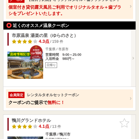
個室付き貸切露天風呂ご利用でオリジナルタオル＋歯ブラ
シをプレゼントいたします。
近くのオススメ温泉クーポン
市原温泉 湯楽の里（ゆらのさと）
4.3点
/ 159 件
千葉県 / 市原市
営業時間 9:00～25:00
入浴料金 980円～
日帰り
レンタルタオルセットクーポン
会員限定
クーポンのご提示で
無料に！
鴨川グランドホテル
お気に入
りに追加
4.1点
/ 13 件
千葉県 / 鴨川市