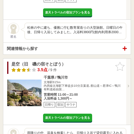
楽天トラベルの宿泊プランを見る
松林の中に建ち、優雅に佇む数寄屋造りの大型旅館。日曜日の午
後、日帰り入浴してみました。入浴料3800円(館内利用券2000…
匿名
関連情報から探す
是空（旧 磯の宿そとぼう）
お気に入
りに追加
3.5点
/ 9 件
千葉県 / 鴨川市
太海駅615m
内房線太海駅下車徒歩10分京葉道､館山道～君津IC～鴨川
有料道経由国…
営業時間 11:00～21:00
入浴料金 1,300円～
日帰り
宿泊
サウナ
楽天トラベルの宿泊プランを見る
雨降りの中、温泉を検索したら、日帰り入浴で貸切露天に入れる