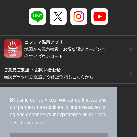
ニフティ温泉アプリ
地図から温泉検索！お得な限定クーポンも！
今すぐダウンロード！
ご意見ご要望 ・お問い合わせ
施設データの新規追加や修正依頼もこちらから
スマートフォン
/
PC
加盟店募集（資料請求）
広告出稿のご案内
By using our services, you agree that we and
our
partners
use cookies to improve advertisi
利用規約
ライフスタイルMEMBERS+規約
ng and enhance your experience on our servi
特定商取引法に基づく表記
ヘルプ
採用情報
ces.
Learn more
運営会社
個人情報保護ポリシー
©NIFTY Lifestyle Co., Ltd.