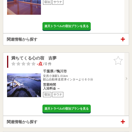
宿泊
サウナ
楽天トラベルの宿泊プランを見る
関連情報から探す
満ちてくる心の宿 吉夢
お気に入
りに追加
-点
/ 0 件
千葉県 / 鴨川市
安房小湊駅1.01km
館山自動車道君津インターより６０分
営業時間
入浴料金 ～
宿泊
サウナ
楽天トラベルの宿泊プランを見る
関連情報から探す