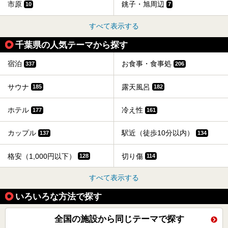
市原
銚子・旭周辺
10
7
すべて表示する
千葉県の人気テーマから探す
宿泊
お食事・食事処
337
206
サウナ
露天風呂
185
182
ホテル
冷え性
177
161
カップル
駅近（徒歩10分以内）
137
134
格安（1,000円以下）
切り傷
128
114
すべて表示する
いろいろな方法で探す
全国の施設から同じテーマで探す