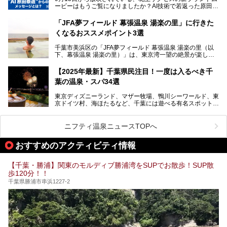
本記事では、人気スーパー銭湯から絶景施設、コワーキング
ービーはもうご覧になりましたか？AI技術で若返った原田泰
提供元：SPA＆HOTEL舞浜ユーラシア【PR】
スペースや休憩スペースが充実した施設、子連れファミリー
造さんが登場して、“前を向くチカラに”というメッセージを
この記事はSPA＆HOTEL舞浜ユーラシアのPRレポート記事
向けの施設など、目的に合わせたおすすめの施設を紹介しま
伝えるムービーです。公開を記念して、スパメッツァおおた
です。
「JFA夢フィールド 幕張温泉 湯楽の里」に行きた
す。
か竜泉寺の湯にて体験イベントを開催。花王サクセスの製品
くなるおススメポイント3選
が無料で試せるチャンスです！
千葉県でスーパー銭湯選びに困った際は、ぜひ参考にしてく
───
ださい。
千葉市美浜区の「JFA夢フィールド 幕張温泉 湯楽の里（以
提供元：花王株式会社【PR】
下、幕張温泉 湯楽の里）」は、東京湾一望の絶景が楽しめ
この記事は花王株式会社商品のPRレポート記事です。
る日帰り温泉です。
設備も天然温泉の露天風呂、サウナ、岩盤浴のほか、高濃度
【2025年最新】千葉県民注目！一度は入るべき千
炭酸泉、海の見えるお休み処や食事処、展望抜群の屋上ま
葉の温泉・スパ34選
で、年代を問わずたっぷり楽しめます。
東京ディズニーランド、マザー牧場、鴨川シーワールド、東
今回は人気のこの施設の中でも、特におススメしたい3つの
京ドイツ村、海ほたるなど、千葉には遊べる有名スポットが
ポイントについて厳選してお届けします。読めばきっと、行
たくさん。そんな千葉県は温泉・スパもすごいんです！千葉
きたくなること間違いなし！
県で生まれ、千葉県で育ち、つい最近まで千葉在住だった私
がお勧めする、一度は入るべき千葉の温泉・スパ34選をま
ニフティ温泉ニュースTOPへ
とめました。
おすすめのアクティビティ情報
【千葉・勝浦】関東のモルディブ勝浦湾をSUPでお散歩！SUP散
歩120分！！
千葉県勝浦市串浜1227-2