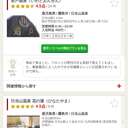
岩戸温泉（いわとおんせん）
お気に入
りに追加
4.5点
/ 24 件
鹿児島県 / 霧島市 / 日当山温泉
日当山駅2.11km
国分市県道2号久保田信号から隼人町方面へ車で2分
営業時間 6:30～22:00
入浴料金 400円～
日帰り
宿泊
切り傷
楽天トラベルの宿泊プランを見る
初めて来ました。フロントの受付の方も笑顔で迎えてくれまし
た。家族風呂に入ったのですが冷蔵庫とレンジが設置されている
ので持ち…
50代～
女性
関連情報から探す
日当山温泉 花の湯（ひなたやま）
お気に入
りに追加
4.5点
/ 9 件
鹿児島県 / 霧島市 / 日当山温泉
日当山駅853m
JR肥薩線 日当山駅より徒歩12分 九州自動車道 溝辺鹿児島
空港IC…