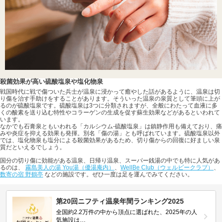
殺菌効果が高い硫酸塩泉や塩化物泉
戦国時代に戦で傷ついた兵士が温泉に浸かって癒やした話があるように、温泉は切
り傷を治す手助けをすることがあります。そういった温泉の泉質として筆頭に上が
るのが硫酸塩泉です。硫酸塩泉は3つに分類されますが、全般にわたって血液に多
くの酸素を送り込む特性やコラーゲンの生成を促す蘇生効果などがあるといわれて
います。
なかでも石膏泉ともいわれる「カルシウム-硫酸塩泉」は鎮静作用も備えており、痛
みや炎症を抑える効果も発揮。別名「傷の湯」とも呼ばれています。硫酸塩泉以外
では、塩化物泉も塩分による殺菌効果があるため、切り傷からの回復に好ましい泉
質だといえるでしょう。
国分の切り傷に効能がある温泉、日帰り温泉、スーパー銭湯の中でも特に人気があ
るのは、
霧島美人の湯 You湯（優湯庵内）
、
WellBe Club（ウェルビークラブ）
、
数寄の宿 野鶴亭
などの施設です。ぜひ一度は足を運んでみてください。
第20回ニフティ温泉年間ランキング2025
全国約2.2万件の中から頂点に選ばれた、2025年の人
気施設は…