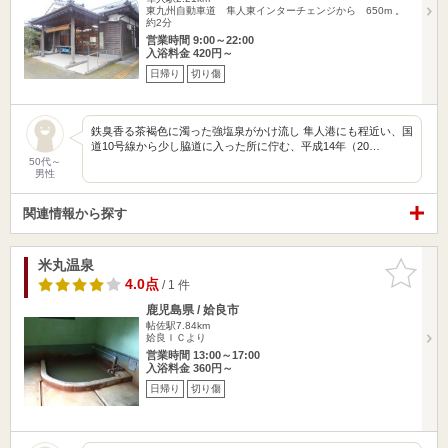
東九州自動車道 隼人東インターチェンジから 650m 。
約2分
営業時間 9:00～22:00
入浴料金 420円～
日帰り
切り傷
鉄臭香る茶褐色に濁った強塩泉がかけ流し 隼人港にも程近い、国
道10号線から少し脇道に入った所に佇む、平成14年（20…
50代～
男性
関連情報から探す
米丸温泉
お気に入
りに追加
4.0点
/ 1 件
鹿児島県 / 姶良市
帖佐駅7.84km
姶良ＩＣより
営業時間 13:00～17:00
入浴料金 360円～
日帰り
切り傷