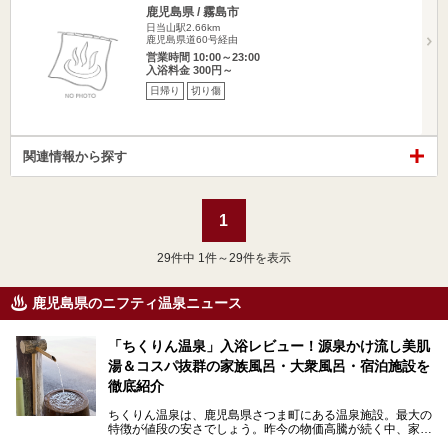
鹿児島県 / 霧島市
日当山駅2.66km
鹿児島県道60号経由
営業時間 10:00～23:00
入浴料金 300円～
日帰り
切り傷
関連情報から探す
1
29
件中 1件～29件を表示
鹿児島県のニフティ温泉ニュース
「ちくりん温泉」入浴レビュー！源泉かけ流し美肌
湯＆コスパ抜群の家族風呂・大衆風呂・宿泊施設を
徹底紹介
ちくりん温泉は、鹿児島県さつま町にある温泉施設。最大の
特徴が値段の安さでしょう。昨今の物価高騰が続く中、家族
風呂1室1時間900円・大衆風呂大人1人300円、宿泊大人1人