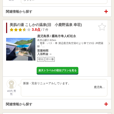
関連情報から探す
美肌の湯 こしかの温泉(旧 小鹿野温泉 幸荘)
お気に入
りに追加
3.8点
/ 7 件
鹿児島県 / 霧島市隼人町松永
表木山駅2.92km
・電車・バス・車 溝辺鹿児島空港ICより車で15分 JR肥薩
線「…
営業時間
入浴料金 ～
宿泊
切り傷
楽天トラベルの宿泊プランを見る
新築・完全リニューアルしています。
鹿児島…
40代 男
性
関連情報から探す