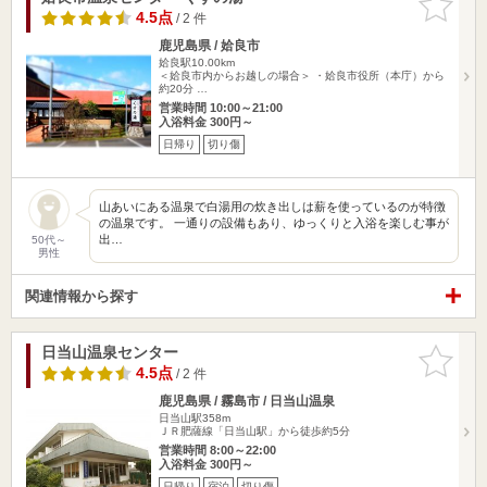
りに追加
4.5点
/ 2 件
鹿児島県 / 姶良市
姶良駅10.00km
＜姶良市内からお越しの場合＞ ・姶良市役所（本庁）から
約20分 …
営業時間 10:00～21:00
入浴料金 300円～
日帰り
切り傷
山あいにある温泉で白湯用の炊き出しは薪を使っているのが特徴
の温泉です。 一通りの設備もあり、ゆっくりと入浴を楽しむ事が
出…
50代～
男性
関連情報から探す
日当山温泉センター
お気に入
りに追加
4.5点
/ 2 件
鹿児島県 / 霧島市 / 日当山温泉
日当山駅358m
ＪＲ肥薩線「日当山駅」から徒歩約5分
営業時間 8:00～22:00
入浴料金 300円～
日帰り
宿泊
切り傷