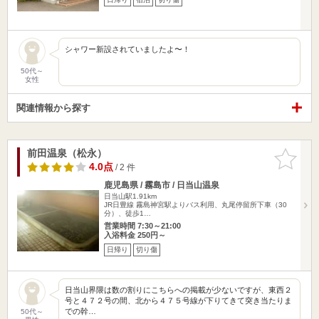
シャワー新設されていましたよ〜！
50代～
女性
関連情報から探す
前田温泉（松永）
お気に入
りに追加
4.0点
/ 2 件
鹿児島県 / 霧島市 / 日当山温泉
日当山駅1.91km
JR日豊線 霧島神宮駅よりバス利用、丸尾停留所下車（30
分）、徒歩1…
営業時間 7:30～21:00
入浴料金 250円～
日帰り
切り傷
日当山界隈は数の割りにこちらへの掲載が少ないですが、東西２
号と４７２号の間、北から４７５号線が下りてきて突き当たりま
での幹…
50代～