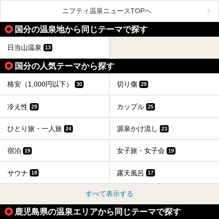
いえる存在です。2023年にいったん閉館しましたが、その
ターの“現在”を緊急レポートします！
後経営が変わり、復旧作業を実施。2025年4月26日に日帰
ニフティ温泉ニュースTOPへ
り入浴施設としてプレオープンしました。
国分の温泉地から同じテーマで探す
筆者自身、閉館中もボランティア作業や取材等で数回現地へ
日当山温泉
13
乗り込みましたが、今回もオープン前日から初日にかけて現
地訪問。リニューアルした浴室・最新情報を中心に、以前と
の相違点や注意事項などを詳細レビューします。
国分の人気テーマから探す
格安（1,000円以下）
切り傷
30
29
冷え性
カップル
29
25
ひとり旅・一人旅
源泉かけ流し
24
23
宿泊
女子旅・女子会
19
19
サウナ
露天風呂
18
17
すべて表示する
鹿児島県の温泉エリアから同じテーマで探す