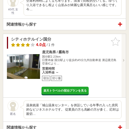
空港利用時によく立ち寄ります。清潔で比較的空いてる。ゆっく
り入浴できるし程よく山並みが綺麗な露天風呂もいい感じです。
今…
40代 女
性
関連情報から探す
シティホテルイン国分
お気に入
りに追加
4.0点
/ 1 件
鹿児島県 / 霧島市
国分駅2.23km
日豊本線 国分駅より徒歩約45分九州自動車道 溝辺鹿児島
空港ICより…
営業時間
入浴料金 ～
宿泊
切り傷
楽天トラベルの宿泊プランを見る
温泉銭湯「城山温泉センター」を併設している年季の入った庶民
的なビジネスホテルです。 従業員の方も高齢の方が多く、応対は
親切…
匿名
関連情報から探す