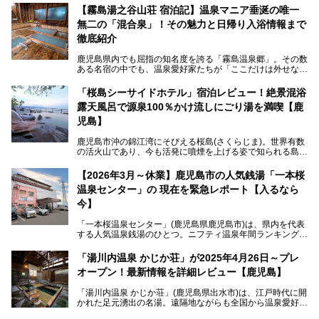
4,000円～、と驚くべき価格を維持。
【霧島湯之谷山荘 宿泊記】温泉マニア垂涎の唯一
無二の「混合泉」！その魅力と日帰り入浴情報まで
さらに、源泉100％かけ流しのツルツル美肌湯を堪能できる
点にも注目すべき。30年以上全国の温泉を巡った筆者の経
徹底紹介
験上、穴場中の穴場と言っても決して過言ではありません。
鹿児島県内でも屈指の知名度を誇る「霧島温泉郷」。その数
今回は「ちくりん温泉」の家族風呂・大衆風呂・宿泊施設に
ある名宿の中でも、温泉愛好家たちが「ここだけは外せな
ついて、徹底レビューします！
い」と熱い視線を送るのが「霧島湯之谷山荘（以下：湯之谷
山荘）」です。
「桜島シーサイドホテル」宿泊レビュー！絶景混浴
露天風呂で源泉100％かけ流しにごり湯を満喫【鹿
最大の魅力は、ここでしか体験できない絶妙なバランスの
「自噴混合泉」。今回は、その極上の湯を心ゆくまで堪能す
児島】
べく宿泊し、実際に感じたお湯のちからと宿の魅力を詳しく
レポートします。
鹿児島市沖の錦江湾にそびえる桜島(さくらじま)。世界有数
の活火山であり、今も活発に噴煙を上げる姿で知られる島で
また、気軽に立ち寄りたい方のための「日帰り入浴情報」も
す。「桜島シーサイドホテル」は桜島の南端付近に佇むリゾ
併せて解説。温泉マニアをも唸らせる“生きたお湯”の正体に
ートホテル。最大の魅力が、錦江湾に面した絶景混浴露天風
【2026年3月～休業】鹿児島市の人気銭湯「一本桜
迫ります。
呂でしょう。源泉100％かけ流しのにごり湯は、多くの温泉
温泉センター」の 現在を緊急レポート【入るなら
ファンを魅了する存在です。
今】
今回筆者自ら宿泊。桜島シーサイドホテルの“温泉”はじめ、
食事やアクセスなど詳細レビューします。
「一本桜温泉センター」(鹿児島県鹿児島市)は、県内を代表
する人気温泉銭湯のひとつ。ニフティ温泉年間ランキング2
025では、鹿児島県総合第4位を獲得。年中無休かつ24時間
営業なので、就寝前の入浴や寝起き一番の朝湯など利便性が
「湯川内温泉 かじか荘」が2025年4月26日～プレ
抜群！ 多くの常連客やファンでいつも賑わっています。し
オープン！最新情報を詳細レビュー【鹿児島】
かし建物の老朽化に伴い、2026年2月28日24時をもって休
業。現在の施設を取り壊し・同じ場所に新築するため、再開
「湯川内温泉 かじか荘」(鹿児島県出水市)は、江戸時代に開
は約2年後を予定しています。
かれた足元湧出の名湯。遠隔地ながらも全国から温泉愛好家
が訪れ、温泉ファンなら一度は入ってみたい憧れの温泉とも
今回は2025年の年末に訪問・現地体験し、一本桜温泉セン