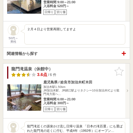
営業時間 9:00～21:00
入浴料金 520円～
日帰り
切り傷
２月４日より営業再開してますよ
50代～
男性
関連情報から探す
龍門滝温泉（休館中）
お気に入
りに追加
3.6点
/ 6 件
鹿児島県 / 姶良市加治木町木田
加治木駅1.50km
JR加治木駅、JR錦江駅よりタクシー10分加治木ICより龍
門滝方面へ…
営業時間 6:00～21:00
入浴料金 300円～
日帰り
切り傷
龍門滝近くの源泉かけ流し日帰り温泉 「⽇本の滝百選」にも選ば
れた龍門滝の近くに佇む、平成4年（1992年）にオープン…