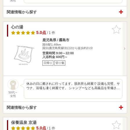
男性
関連情報から探す
心の湯
お気に入
りに追加
5.0点
/ 1 件
鹿児島県 / 霧島市
国分駅1.46km
国分(鹿児島県)駅出口2から徒歩約21分
営業時間 9:00～22:00
入浴料金 600円～
日帰り
切り傷
休みの日に癒されに行ってます。脱衣所も綺麗で 設備も完璧、サ
ウナ、浴場も凄く綺麗です。 シャンプーなども高級品を常備さ…
50代～
女性
関連情報から探す
保養温泉 京湯
お気に入
りに追加
5.0点
/ 1 件