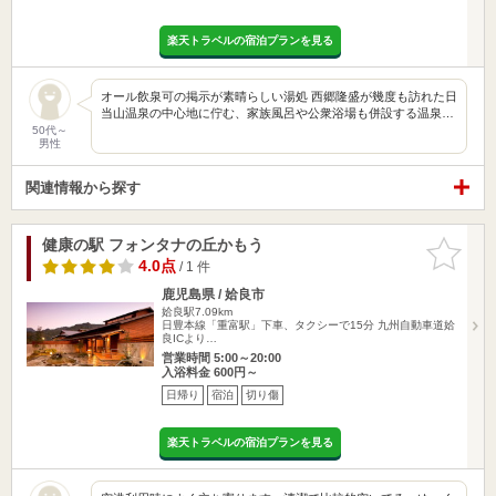
楽天トラベルの宿泊プランを見る
オール飲泉可の掲示が素晴らしい湯処 西郷隆盛が幾度も訪れた日
当山温泉の中心地に佇む、家族風呂や公衆浴場も併設する温泉…
50代～
男性
関連情報から探す
健康の駅 フォンタナの丘かもう
お気に入
りに追加
4.0点
/ 1 件
鹿児島県 / 姶良市
姶良駅7.09km
日豊本線「重富駅」下車、タクシーで15分 九州自動車道姶
良ICより…
営業時間 5:00～20:00
入浴料金 600円～
日帰り
宿泊
切り傷
楽天トラベルの宿泊プランを見る