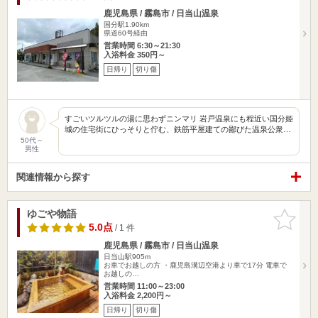
鹿児島県 / 霧島市 / 日当山温泉
国分駅1.90km
県道60号経由
営業時間 6:30～21:30
入浴料金 350円～
日帰り
切り傷
すごいツルツルの湯に思わずニンマリ 岩戸温泉にも程近い国分姫
城の住宅街にひっそりと佇む、鉄筋平屋建ての鄙びた温泉公衆…
50代～
男性
関連情報から探す
ゆごや物語
お気に入
りに追加
5.0点
/ 1 件
鹿児島県 / 霧島市 / 日当山温泉
日当山駅905m
お車でお越しの方 ・鹿児島溝辺空港より車で17分 電車で
お越しの…
営業時間 11:00～23:00
入浴料金 2,200円～
日帰り
切り傷