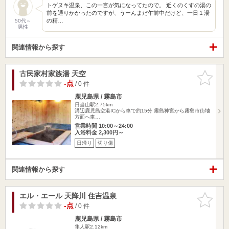
トゲヌキ温泉、この一言が気になってたので。 近くのくすの湯の
前を通りかかったのですが、うーんまだ午前中だけど、一日１湯
の精…
50代～
男性
関連情報から探す
古民家村家族湯 天空
お気に入
りに追加
-点
/ 0 件
鹿児島県 / 霧島市
日当山駅2.75km
溝辺鹿児島空港ICから車で約15分 霧島神宮から霧島市街地
方面へ車…
営業時間 10:00～24:00
入浴料金 2,300円～
日帰り
切り傷
関連情報から探す
エル・エール 天降川 住吉温泉
お気に入
りに追加
-点
/ 0 件
鹿児島県 / 霧島市
隼人駅2.12km