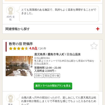
とても清潔感のある施設で、気持ちよく温泉を満喫することがで
きました。
40代 女
性
関連情報から探す
数寄の宿 野鶴亭
お気に入
りに追加
4.8点
/ 14 件
鹿児島県 / 霧島市隼人町 / 日当山温泉
日当山駅819m
隼人駅よりタクシーで7分JR日当山駅から県道472号線を
日当山温泉方…
営業時間 12:00～21:00
入浴料金 2,500円～
日帰り
宿泊
切り傷
楽天トラベルの宿泊プランを見る
台風の真っ只中の宿泊だったので、楽しみにしてた露天風呂は枯
れ葉や枝が散乱しまくりで不衛生な感じでちょっと入るのをため
らって…
匿名