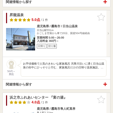
関連情報から探す
昇龍温泉
お気に入
りに追加
5.0点
/ 1 件
鹿児島県 / 霧島市 / 日当山温泉
日当山駅551m
かごしま空港から車で20分、国道504号線経由
営業時間 5:00～26:00
入浴料金 360円～
日帰り
切り傷
お手頃価格で人気のきれいな家族風呂 天降川沿いに湧く日当山温
泉の街中にひっそりと佇む、家族風呂だけの日帰り温泉施設。…
50代～
男性
関連情報から探す
浜之市ふれあいセンター 『富の湯』
お気に入
りに追加
4.0点
/ 1 件
鹿児島県 / 霧島市隼人町真孝
隼人駅2.21km