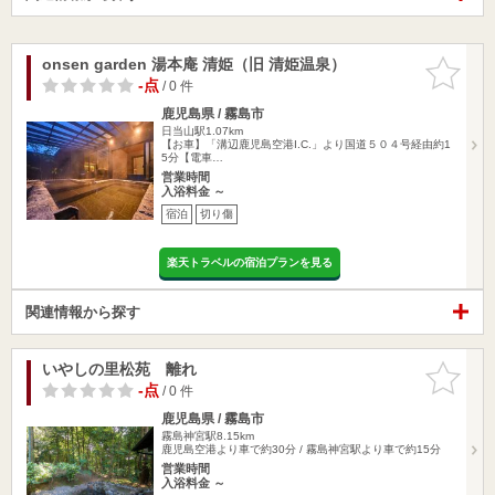
onsen garden 湯本庵 清姫（旧 清姫温泉）
お気に入
りに追加
-点
/ 0 件
鹿児島県 / 霧島市
日当山駅1.07km
【お車】「溝辺鹿児島空港I.C.」より国道５０４号経由約1
5分【電車…
営業時間
入浴料金 ～
宿泊
切り傷
楽天トラベルの宿泊プランを見る
関連情報から探す
いやしの里松苑 離れ
お気に入
りに追加
-点
/ 0 件
鹿児島県 / 霧島市
霧島神宮駅8.15km
鹿児島空港より車で約30分 / 霧島神宮駅より車で約15分
営業時間
入浴料金 ～