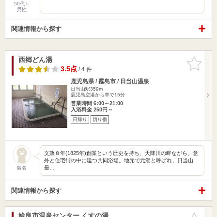
50代～
男性
関連情報から探す
西郷どん湯
お気に入
りに追加
3.5点
/ 4 件
鹿児島県 / 霧島市 / 日当山温泉
日当山駅359m
鹿児島空港から車で15分
営業時間 6:00～21:00
入浴料金 250円～
日帰り
切り傷
文政８年(1825年)創業という歴史を持ち、天降川の畔ながら、意
外と住宅街の中に建つ共同浴場。地元で元湯と呼ばれ、日当山
最…
匿名
関連情報から探す
姶良市温泉センター くすの湯
お気に入