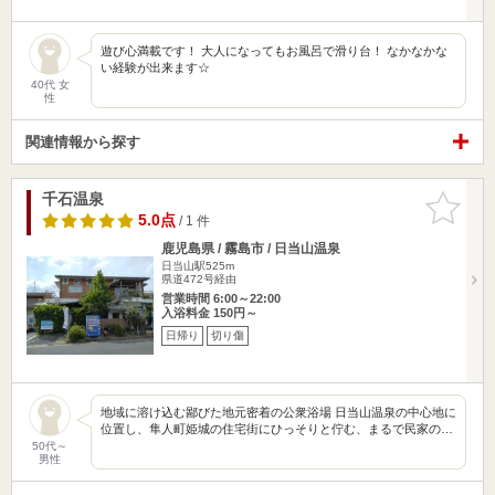
遊び心満載です！ 大人になってもお風呂で滑り台！ なかなかな
い経験が出来ます☆
40代 女
性
関連情報から探す
千石温泉
お気に入
りに追加
5.0点
/ 1 件
鹿児島県 / 霧島市 / 日当山温泉
日当山駅525m
県道472号経由
営業時間 6:00～22:00
入浴料金 150円～
日帰り
切り傷
地域に溶け込む鄙びた地元密着の公衆浴場 日当山温泉の中心地に
位置し、隼人町姫城の住宅街にひっそりと佇む、まるで民家の…
50代～
男性