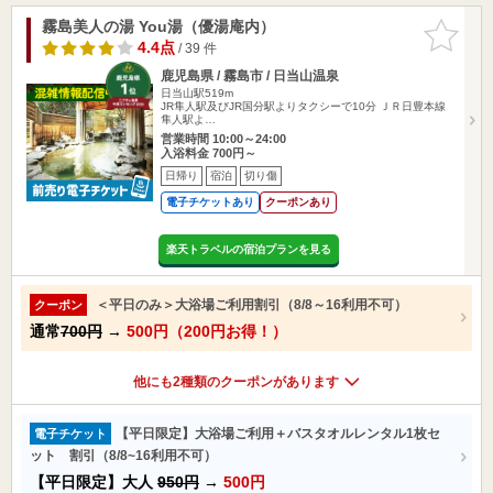
霧島美人の湯 You湯（優湯庵内）
お気に入
りに追加
4.4点
/ 39 件
鹿児島県 / 霧島市 / 日当山温泉
日当山駅519m
JR隼人駅及びJR国分駅よりタクシーで10分 ＪＲ日豊本線
隼人駅よ…
営業時間 10:00～24:00
入浴料金 700円～
日帰り
宿泊
切り傷
電子チケットあり
クーポンあり
楽天トラベルの宿泊プランを見る
＜平日のみ＞大浴場ご利用割引（8/8～16利用不可）
クーポン
通常
700円
→
500円（200円お得！）
他にも2種類のクーポンがあります
【平日限定】大浴場ご利用＋バスタオルレンタル1枚セ
電子チケット
ット 割引（8/8~16利用不可）
【平日限定】大人
950円
→
500円