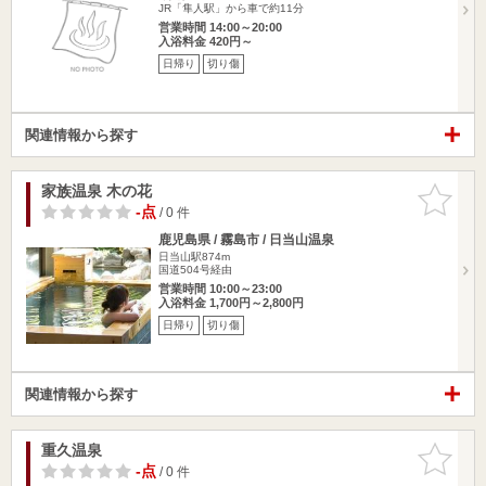
JR「隼人駅」から車で約11分
営業時間 14:00～20:00
入浴料金 420円～
日帰り
切り傷
関連情報から探す
家族温泉 木の花
お気に入
りに追加
-点
/ 0 件
鹿児島県 / 霧島市 / 日当山温泉
日当山駅874m
国道504号経由
営業時間 10:00～23:00
入浴料金 1,700円～2,800円
日帰り
切り傷
関連情報から探す
重久温泉
お気に入
りに追加
-点
/ 0 件