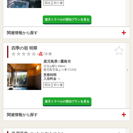
宿泊
切り傷
楽天トラベルの宿泊プランを見る
関連情報から探す
四季の宿 明翠
お気に入
りに追加
-点
/ 0 件
鹿児島県 / 霧島市
日当山駅1.69km
鹿児島空港より車で15分
営業時間
入浴料金 ～
宿泊
切り傷
楽天トラベルの宿泊プランを見る
関連情報から探す