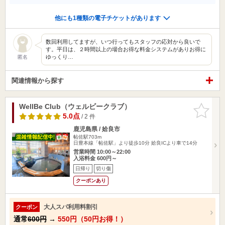
他にも1種類の電子チケットがあります
数回利用してますが、いつ行ってもスタッフの応対から良いで
す。平日は、２時間以上の場合お得な料金システムがありお得に
ゆっくり…
匿名
関連情報から探す
WellBe Club（ウェルビークラブ）
お気に入
りに追加
5.0点
/ 2 件
鹿児島県 / 姶良市
帖佐駅703m
日豊本線「帖佐駅」より徒歩10分 姶良ICより車で14分
営業時間 10:00～22:00
入浴料金 600円～
日帰り
切り傷
クーポンあり
大人スパ利用料割引
クーポン
通常
600円
→
550円（50円お得！）