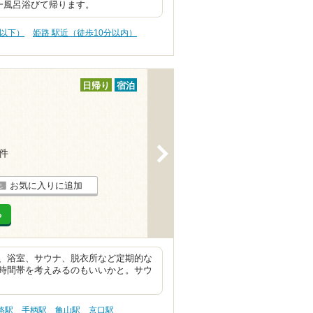
一風呂浴びて帰ります。
円以下）
姫路 駅近（徒歩10分以内）
日帰り
宿泊
>
3件
お気に入りに追加
る
、浴室、サウナ、脱衣所など定期的な
時間帯を考えみるのもいいかと。サウ
路駅
手柄駅
亀山駅
京口駅