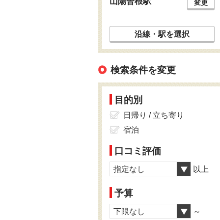
山陽曽根駅
変更
沿線・駅を選択
検索条件を変更
目的別
日帰り / 立ち寄り
宿泊
口コミ評価
指定なし
以上
予算
下限なし
～