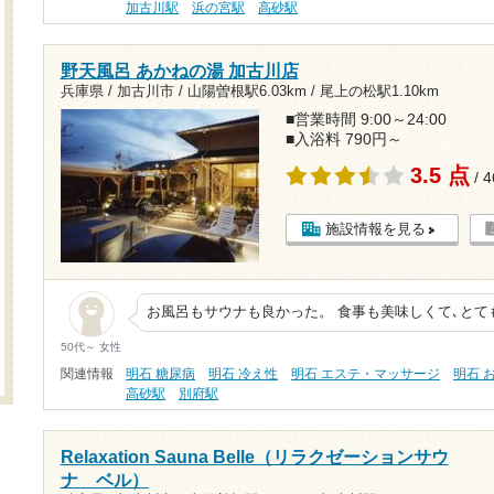
加古川駅
浜の宮駅
高砂駅
野天風呂 あかねの湯 加古川店
兵庫県 / 加古川市 /
山陽曽根駅6.03km
/
尾上の松駅1.10km
■営業時間 9:00～24:00
■入浴料 790円～
3.5 点
/ 
施設情報を見る
お風呂もサウナも良かった。 食事も美味しくて､と
50代～ 女性
関連情報
明石 糖尿病
明石 冷え性
明石 エステ・マッサージ
明石 
高砂駅
別府駅
Relaxation Sauna Belle（リラクゼーションサウ
ナ ベル）