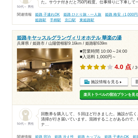
た。サウナ付きだと750円程度。仕事帰りに下車して
50代～ 男性
関連情報
姫路 子連れOK
姫路 ひとり旅・一人旅
姫路 格安（1,000
姫路駅
手柄駅
京口駅
東姫路駅
姫路キヤッスルグランヴィリオホテル 華楽の湯
兵庫県 / 姫路市 /
山陽曽根駅9.16km
/
姫路駅639m
■営業時間 10:00～24:00
■入浴料 1,000円～
4.0 点
/ 
施設情報を見る
楽天トラベルの宿泊プランを見
回数券を購入して、５回ほど行きました。施設が広く
清掃が行き届いています。混雑することがあるので、
50代～ 男性
ナ…
関連情報
姫路 宿泊
姫路 冷え性
姫路 カップル
姫路 子連れOK
姫