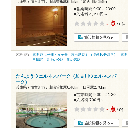
兵庫県 / 加古川市 /
山陽曽根駅6.15km
/
加古川駅356m
■営業時間 9:00～23:00
■入浴料 4,950円～
- 点
/ 0件
施設情報を見る
関連情報
東播磨 女子旅・女子会
東播磨 駅近（徒歩10分以内）
東播
日岡駅
尾上の松駅
浜の宮駅
たんようウェルネスパーク（加古川ウェルネスパ
ーク）
兵庫県 / 加古川市 /
山陽曽根駅6.40km
/
日岡駅2.70km
■営業時間 9:30～21:30
■入浴料 700円～
- 点
/ 0件
施設情報を見る