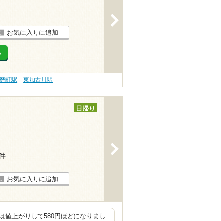
>
お気に入りに追加
る
磨町駅
東加古川駅
日帰り
>
6件
お気に入りに追加
は値上がりして580円ほどになりまし