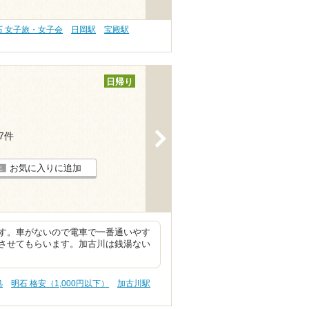
石 女子旅・女子会
日岡駅
宝殿駅
日帰り
>
17件
お気に入りに追加
す。車がないので電車で一番通いやす
させてもらいます。加古川は銭湯ない
処
明石 格安（1,000円以下）
加古川駅