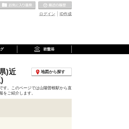
お気に入りの温泉
最近の履歴
ログイン
ID作成
グ
岩盤浴
県)近
地図から探す
)
です。このページでは山陽曽根駅から直
報をご紹介します。