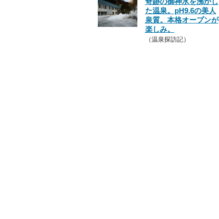
奇跡の御神水を沸かし
た温泉。pH9.6の美人
泉質。本格オープンが
楽しみ。
（温泉探訪記）