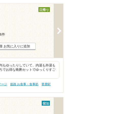
日帰り
>
14件
お気に入りに追加
内もゆったりしていて、内湯も外湯も
ろでお得な晩酌セットでゆっくりすご
サージ
姫路 お食事・食事処
妻鹿駅
宿泊