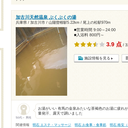
加古川天然温泉 ぷくぷくの湯
兵庫県 / 加古川市 /
山陽曽根駅5.22km
/
尾上の松駅970m
■営業時間 9:00～24:00
■入浴料 800円～
3.9 点
/ 
施設情報を見る
お湯がいい 有馬の金泉みたいな茶褐色のお湯に疲れが
量発汗、露天で調いました
50代～ 男性
関連情報
明石 エステ・マッサージ
明石 お食事・食事処
明石 格安（