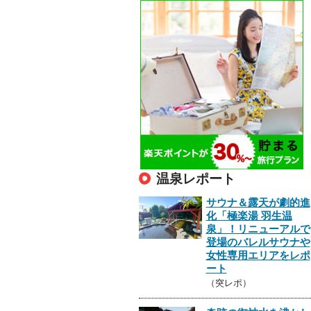
温泉レポート
サウナ＆露天が劇的進
化「極楽湯 羽生温
泉」！リニューアルで
登場のバレルサウナや
女性専用エリアをレポ
ート
（突レポ）