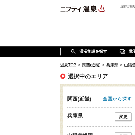
山陽曽根
温浴施設を探す
電
温泉TOP
>
関西(近畿)
>
兵庫県
>
山陽
選択中のエリア
全国から探す
関西(近畿)
兵庫県
変更