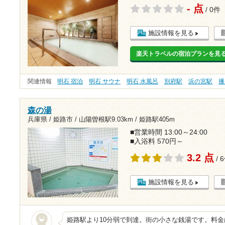
- 点
/ 0件
施設情報を見る
楽天トラベルの宿泊プランを見
関連情報
明石 宿泊
明石 サウナ
明石 水風呂
別府駅
浜の宮駅
播
森の湯
兵庫県 / 姫路市 /
山陽曽根駅9.03km
/
姫路駅405m
■営業時間 13:00～24:00
■入浴料 570円～
3.2 点
/ 
施設情報を見る
姫路駅より10分弱で到達。街の小さな銭湯です。料金