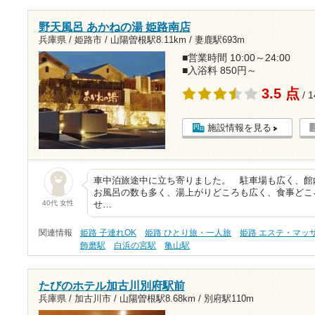
野天風呂 あかねの湯 姫路南店
兵庫県 / 姫路市 /
山陽曽根駅8.11km
/
妻鹿駅693m
■営業時間 10:00～24:00
■入浴料 850円～
3.5 点
/ 
施設情報を見る
車中泊旅途中に立ち寄りました。 駐車場も広く、館
お風呂の数も多く、湯上がりどころも広く、食事どこ
40代 女性
せ…
関連情報
姫路 子連れOK
姫路 ひとり旅・一人旅
姫路 エステ・マッ
飾磨駅
白浜の宮駅
亀山駅
たびのホテル加古川別府駅前
兵庫県 / 加古川市 /
山陽曽根駅8.68km
/
別府駅110m