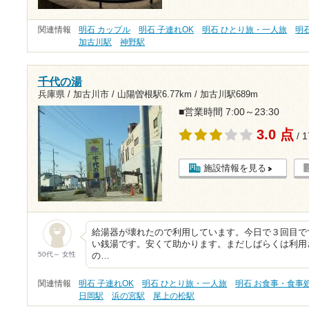
関連情報
明石 カップル
明石 子連れOK
明石 ひとり旅・一人旅
明
加古川駅
神野駅
千代の湯
兵庫県 / 加古川市 /
山陽曽根駅6.77km
/
加古川駅689m
■営業時間 7:00～23:30
3.0 点
/ 
施設情報を見る
給湯器が壊れたので利用しています。今日で３回目で
い銭湯です。安くて助かります。まだしばらくは利用
50代～ 女性
の…
関連情報
明石 子連れOK
明石 ひとり旅・一人旅
明石 お食事・食事
日岡駅
浜の宮駅
尾上の松駅