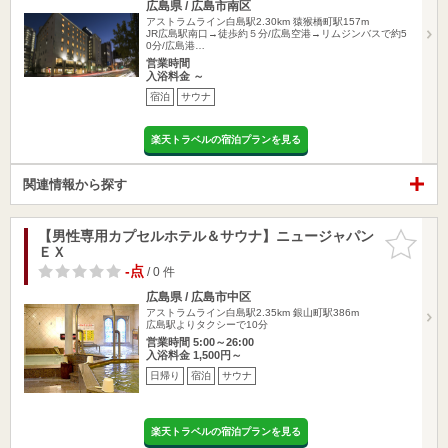
広島県 / 広島市南区
アストラムライン白島駅2.30km
猿猴橋町駅157m
JR広島駅南口→徒歩約５分/広島空港→リムジンバスで約5
0分/広島港…
営業時間
入浴料金 ～
宿泊
サウナ
楽天トラベルの宿泊プランを見る
関連情報から探す
【男性専用カプセルホテル＆サウナ】ニュージャパン
お気に入
ＥＸ
りに追加
-点
/ 0 件
広島県 / 広島市中区
アストラムライン白島駅2.35km
銀山町駅386m
広島駅よりタクシーで10分
営業時間 5:00～26:00
入浴料金 1,500円～
日帰り
宿泊
サウナ
楽天トラベルの宿泊プランを見る