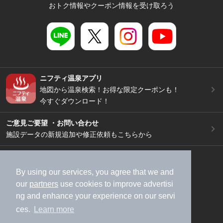
おトク情報やクーポン情報を受け取ろう
ニフティ温泉アプリ
地図から温泉検索！お得な限定クーポンも！
今すぐダウンロード！
ご意見ご要望 ・お問い合わせ
施設データの新規追加や修正依頼もこちらから
スマートフォン
/
PC
加盟店募集（資料請求）
広告出稿のご案内
By using our services, you agree that we and
our
partners
use cookies to improve advertisi
利用規約
ライフスタイルMEMBERS+規約
ng and enhance your experience on our servi
特定商取引法に基づく表記
ヘルプ
採用情報
ces.
Learn more
運営会社
個人情報保護ポリシー