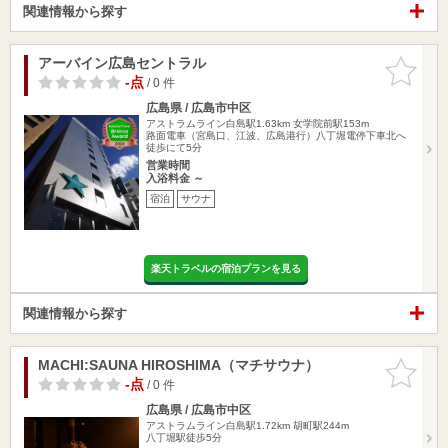
関連情報から探す
アーバイン広島セントラル
お気に入
りに追加
-点
/ 0 件
広島県 / 広島市中区
アストラムライン白島駅1.63km
女学院前駅153m
路面電車（宮島口、江波、広島港行）八丁堀電停下車北へ
徒歩にて5分
営業時間
入浴料金 ～
宿泊
サウナ
楽天トラベルの宿泊プランを見る
関連情報から探す
MACHI:SAUNA HIROSHIMA（マチサウナ）
お気に入
りに追加
-点
/ 0 件
広島県 / 広島市中区
アストラムライン白島駅1.72km
胡町駅244m
八丁堀駅徒歩5分