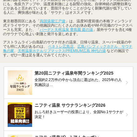
にも、免疫力アップや、温度差刺激による副腎の強化、自律神経の調整効果な
どがあると言われています。普段汗をかくことが少なく新陳代謝が低下してい
る人に、爽快感が味わえる「サウナ」はオススメです。
東京都墨田区にある「
両国湯屋江戸遊
」は、温度90度前後の本格フィンランド
式ドライサウナ。その他施設内にたくさんのお休み処やWi-Fi完備のワークスペ
ースも充実。また、「
バーデと天然温泉 豊島園 庭の湯
」屋外サウナを含む4種
のサウナで心地よい刺激と発汗を楽しめます。
アストラムライン白島駅のサウナ付きの温泉、日帰り温泉、スーパー銭湯の中
でも特に人気があるのは、
ベネトレ広島店
、
広島パシフィックホテル サウナ
亀の家
、
天然温泉ホテルリブマックスPREMIUM広島 神代の湯
などの施設で
す。ぜひ一度は足を運んでみてください。
第20回ニフティ温泉年間ランキング2025
全国約2.2万件の中から頂点に選ばれた、2025年の人
気施設は…
ニフティ温泉 サウナランキング2026
おふろ好きユーザーの投票により、全国No.1サウナが
決定！