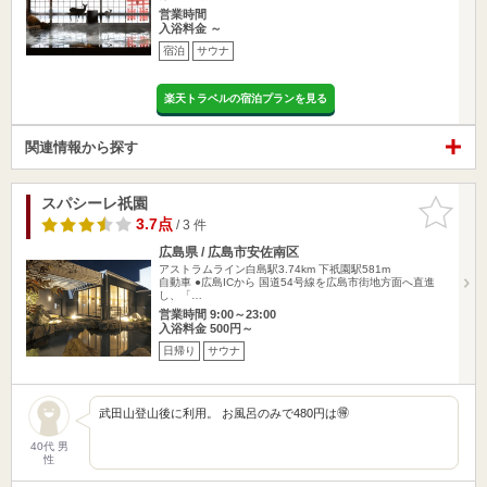
営業時間
入浴料金 ～
宿泊
サウナ
楽天トラベルの宿泊プランを見る
関連情報から探す
スパシーレ祇園
お気に入
りに追加
3.7点
/ 3 件
広島県 / 広島市安佐南区
アストラムライン白島駅3.74km
下祇園駅581m
自動車 ●広島ICから 国道54号線を広島市街地方面へ直進
し、「…
営業時間 9:00～23:00
入浴料金 500円～
日帰り
サウナ
武田山登山後に利用。 お風呂のみで480円は🉐
40代 男
性