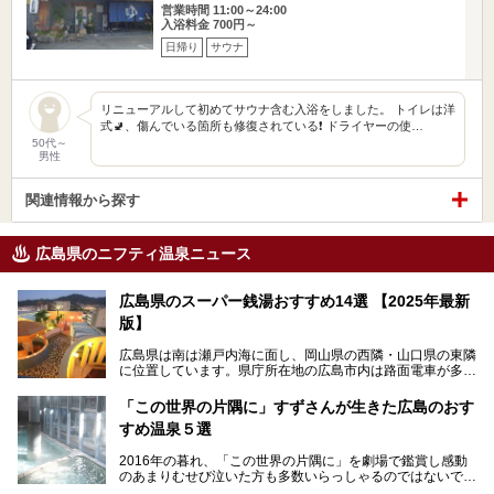
営業時間 11:00～24:00
入浴料金 700円～
日帰り
サウナ
リニューアルして初めてサウナ含む入浴をしました。 トイレは洋
式🚽、傷んでいる箇所も修復されている❗️ ドライヤーの使…
50代～
男性
関連情報から探す
広島県のニフティ温泉ニュース
広島県のスーパー銭湯おすすめ14選 【2025年最新
版】
広島県は南は瀬戸内海に面し、岡山県の西隣・山口県の東隣
に位置しています。県庁所在地の広島市内は路面電車が多数
走る風景でも知られています。
厳島神社と原爆ドームの2つの世界文化遺産があり、年間を
「この世界の片隅に」すずさんが生きた広島のおす
通して多数の観光客が訪れます。工業都市として栄えた呉市
すめ温泉５選
や、坂の町・尾道市など、ゆっくり訪れたい町や観光スポッ
トがいっぱいの魅力的な県です。全国生産量1位のかきやレ
2016年の暮れ、「この世界の片隅に」を劇場で鑑賞し感動
モン、全国にファンが多い広島風お好み焼きなどのグルメも
のあまりむせび泣いた方も多数いらっしゃるのではないでし
充実。
ょうか。
温泉施設も多彩です。今回は、広島県でおすすめのスーパー