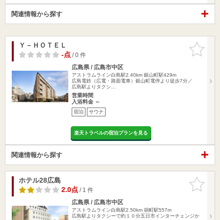
関連情報から探す
Ｙ－ＨＯＴＥＬ
お気に入
りに追加
-点
/ 0 件
広島県 / 広島市中区
アストラムライン白島駅2.40km
銀山町駅429m
広島電鉄（広電・路面電車）銀山町電停より徒歩7分／
広島駅よりタクシ…
営業時間
入浴料金 ～
宿泊
サウナ
楽天トラベルの宿泊プランを見る
関連情報から探す
ホテル28広島
お気に入
りに追加
2.0点
/ 1 件
広島県 / 広島市中区
アストラムライン白島駅2.50km
胡町駅557m
広島駅よりタクシーで約１０分五日市インターチェンジか