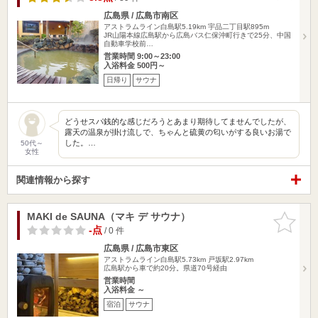
広島県 / 広島市南区
アストラムライン白島駅5.19km
宇品二丁目駅895m
JR山陽本線広島駅から広島バス仁保沖町行きで25分、中国
自動車学校前…
営業時間 9:00～23:00
入浴料金 500円～
日帰り
サウナ
どうせスパ銭的な感じだろうとあまり期待してませんでしたが、
露天の温泉が掛け流しで、ちゃんと硫黄の匂いがする良いお湯で
した。…
50代～
女性
関連情報から探す
MAKI de SAUNA（マキ デ サウナ）
お気に入
りに追加
-点
/ 0 件
広島県 / 広島市東区
アストラムライン白島駅5.73km
戸坂駅2.97km
広島駅から車で約20分。県道70号経由
営業時間
入浴料金 ～
宿泊
サウナ