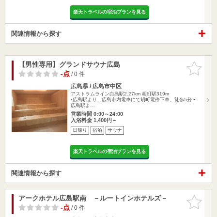
楽天トラベルの宿泊プランを見る
関連情報から探す
【男性専用】グランドサウナ広島
お気に入
りに追加
-点
/ 0 件
広島県 / 広島市中区
アストラムライン白島駅2.27km
胡町駅319m
▪︎広島駅より、広島市内電車にて胡町電停下車、徒歩5分 ▪
広島駅よ…
営業時間 0:00～24:00
入浴料金 1,400円～
日帰り
宿泊
サウナ
楽天トラベルの宿泊プランを見る
関連情報から探す
アークホテル広島駅南 －ルートインホテルズ－
お気に入
りに追加
-点
/ 0 件