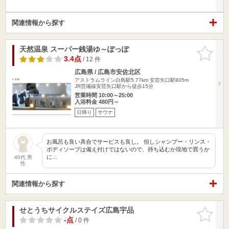
関連情報から探す
天然温泉 スーパー銭湯ゆ～ぽっぽ
お気に入
りに追加
3.4点
/ 12 件
広島県 / 広島市安佐北区
アストラムライン白島駅5.77km
安芸矢口駅805m
JR芸備線安芸矢口駅から徒歩15分
営業時間 10:00～25:00
入浴料金 480円～
日帰り
サウナ
お風呂も良い具合でサービスも良し。 但しシャンプー・リンス・
ボディソープは備え付けではないので、持ち込むか現地で買うか
に…
40代 男
性
関連情報から探す
せとうちサイクルステイズ広島宇品
お気に入
りに追加
-点
/ 0 件