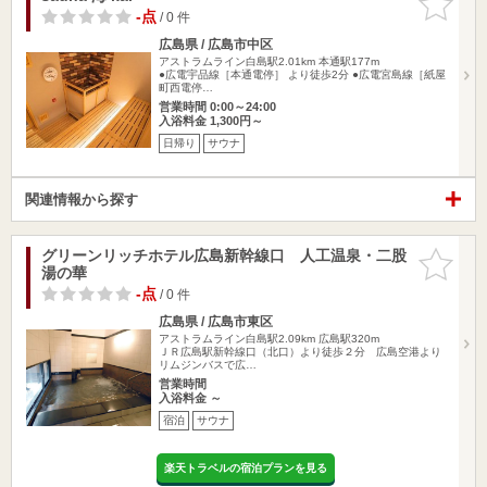
りに追加
-点
/ 0 件
広島県 / 広島市中区
アストラムライン白島駅2.01km
本通駅177m
●広電宇品線［本通電停］ より徒歩2分 ●広電宮島線［紙屋
町西電停…
営業時間 0:00～24:00
入浴料金 1,300円～
日帰り
サウナ
関連情報から探す
グリーンリッチホテル広島新幹線口 人工温泉・二股
お気に入
湯の華
りに追加
-点
/ 0 件
広島県 / 広島市東区
アストラムライン白島駅2.09km
広島駅320m
ＪＲ広島駅新幹線口（北口）より徒歩２分 広島空港より
リムジンバスで広…
営業時間
入浴料金 ～
宿泊
サウナ
楽天トラベルの宿泊プランを見る