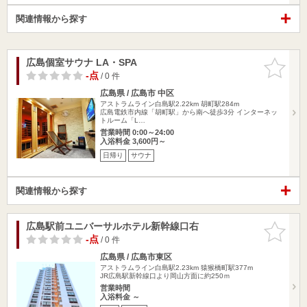
関連情報から探す
広島個室サウナ LA・SPA
お気に入
りに追加
-点
/ 0 件
広島県 / 広島市 中区
アストラムライン白島駅2.22km
胡町駅284m
広島電鉄市内線「胡町駅」から南へ徒歩3分 インターネッ
トルーム「L…
営業時間 0:00～24:00
入浴料金 3,600円～
日帰り
サウナ
関連情報から探す
広島駅前ユニバーサルホテル新幹線口右
お気に入
りに追加
-点
/ 0 件
広島県 / 広島市東区
アストラムライン白島駅2.23km
猿猴橋町駅377m
JR広島駅新幹線口より岡山方面に約250ｍ
営業時間
入浴料金 ～