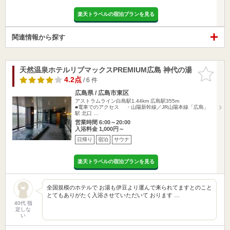
楽天トラベルの宿泊プランを見る
関連情報から探す
天然温泉ホテルリブマックスPREMIUM広島 神代の湯
お気に入
りに追加
4.2点
/ 6 件
広島県 / 広島市東区
アストラムライン白島駅1.44km
広島駅355m
■電車でのアクセス ・山陽新幹線／JR山陽本線「広島」
駅 北口 …
営業時間 6:00～20:00
入浴料金 1,000円～
日帰り
宿泊
サウナ
楽天トラベルの宿泊プランを見る
全国規模のホテルで お湯も伊豆より運んで来られてますとのこと
とてもありがたく入浴させていただいて おります …
40代 指
定しな
い