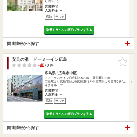
ら約２５分
営業時間
入浴料金 ～
宿泊
サウナ
楽天トラベルの宿泊プランを見る
関連情報から探す
安芸の湯 ドーミーイン広島
お気に入
りに追加
-点
/ 0 件
広島県 / 広島市中区
アストラムライン白島駅2.50km
中電前駅139m
広島駅より広島電鉄1番広島港行き中電前駅より徒歩2分/エ
キまちループ…
営業時間
入浴料金 ～
宿泊
サウナ
楽天トラベルの宿泊プランを見る
関連情報から探す