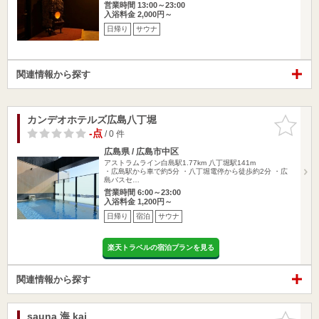
営業時間 13:00～23:00
入浴料金 2,000円～
日帰り
サウナ
関連情報から探す
カンデオホテルズ広島八丁堀
お気に入
りに追加
-点
/ 0 件
広島県 / 広島市中区
アストラムライン白島駅1.77km
八丁堀駅141m
・広島駅から車で約5分 ・八丁堀電停から徒歩約2分 ・広
島バスセ…
営業時間 6:00～23:00
入浴料金 1,200円～
日帰り
宿泊
サウナ
楽天トラベルの宿泊プランを見る
関連情報から探す
sauna 海 kai
お気に入