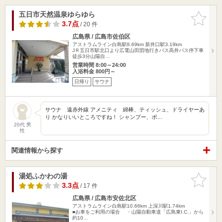
五日市天然温泉ゆらゆら
お気に入
りに追加
3.7点
/ 20 件
広島県 / 広島市佐伯区
アストラムライン白島駅8.69km
新井口駅3.19km
JＲ五日市駅北口より広電山田団地行きバス高井バス停下車
徒歩3分山陽自…
営業時間 8:00～24:00
入浴料金 800円～
日帰り
サウナ
サウナ 遠赤外線 アメニティ 綿棒、ティッシュ、ドライヤーあ
り かなりいいところですね！ シャンプー、ボ…
20代 男
性
関連情報から探す
湯処ふかわの湯
お気に入
りに追加
3.3点
/ 17 件
広島県 / 広島市安佐北区
アストラムライン白島駅10.66km
上深川駅1.74km
■お車をご利用の場合 ・山陽自動車道「広島東I.C.」から
約10…