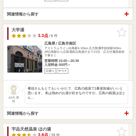
関連情報から探す
大学湯
お気に入
りに追加
3.3点
/ 6 件
広島県 / 広島市南区
アストラムライン白島駅4.30km
広大附属学校前駅408m
JR広島駅から広島電鉄広島港行きで15分、広大付属高校前
下車すぐ
営業時間 15:00～20:30
入浴料金 500円～
日帰り
サウナ
番頭さんもとてもいいかたで、広島の銭湯で1番湯加減がいいと
思います。 私は熱めのお湯が好きなのですが。広島の銭湯はほと
ん…
40代 男
性
関連情報から探す
宇品天然温泉 ほの湯
お気に入
りに追加
3.8点
/ 39 件