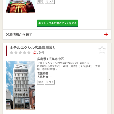
宿泊
サウナ
楽天トラベルの宿泊プランを見る
関連情報から探す
ホテルエクシル広島流川通り
お気に入
りに追加
-点
/ 0 件
広島県 / 広島市中区
アストラムライン白島駅2.24km
胡町駅301m
広島駅から車で15分 胡町（電停）から徒歩4分 先着
順！専用駐車場（…
営業時間
入浴料金 ～
宿泊
サウナ