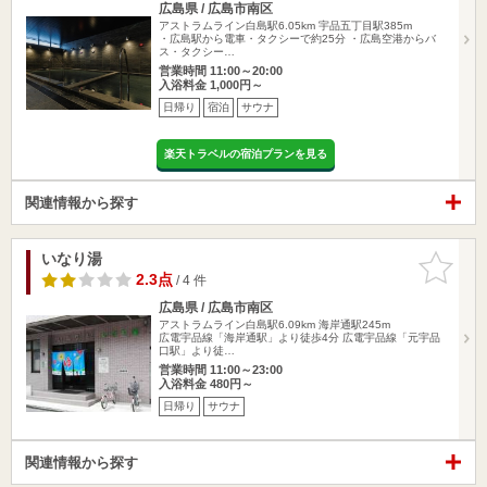
広島県 / 広島市南区
アストラムライン白島駅6.05km
宇品五丁目駅385m
・広島駅から電車・タクシーで約25分 ・広島空港からバ
ス・タクシー…
営業時間 11:00～20:00
入浴料金 1,000円～
日帰り
宿泊
サウナ
楽天トラベルの宿泊プランを見る
関連情報から探す
いなり湯
お気に入
りに追加
2.3点
/ 4 件
広島県 / 広島市南区
アストラムライン白島駅6.09km
海岸通駅245m
広電宇品線「海岸通駅」より徒歩4分 広電宇品線「元宇品
口駅」より徒…
営業時間 11:00～23:00
入浴料金 480円～
日帰り
サウナ
関連情報から探す