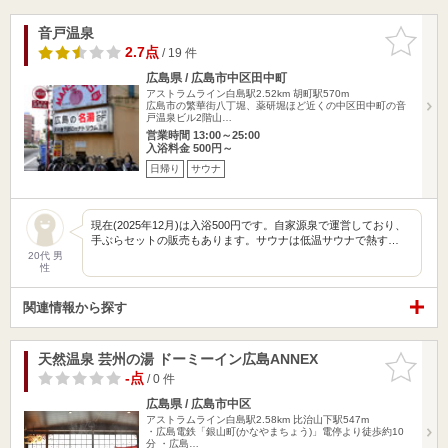
音戸温泉
お気に入
りに追加
2.7点
/ 19 件
広島県 / 広島市中区田中町
アストラムライン白島駅2.52km
胡町駅570m
広島市の繁華街八丁堀、薬研堀ほど近くの中区田中町の音
戸温泉ビル2階山…
営業時間 13:00～25:00
入浴料金 500円～
日帰り
サウナ
現在(2025年12月)は入浴500円です。自家源泉で運営しており、
手ぶらセットの販売もあります。サウナは低温サウナで熱す…
20代 男
性
関連情報から探す
天然温泉 芸州の湯 ドーミーイン広島ANNEX
お気に入
りに追加
-点
/ 0 件
広島県 / 広島市中区
アストラムライン白島駅2.58km
比治山下駅547m
・広島電鉄「銀山町(かなやまちょう)」電停より徒歩約10
分 ・広島…