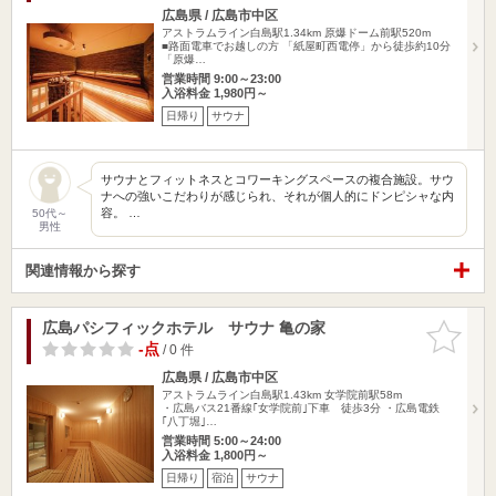
広島県 / 広島市中区
アストラムライン白島駅1.34km
原爆ドーム前駅520m
■路面電車でお越しの方 「紙屋町西電停」から徒歩約10分
「原爆…
営業時間 9:00～23:00
入浴料金 1,980円～
日帰り
サウナ
サウナとフィットネスとコワーキングスペースの複合施設。サウ
ナへの強いこだわりが感じられ、それが個人的にドンピシャな内
容。 …
50代～
男性
関連情報から探す
広島パシフィックホテル サウナ 亀の家
お気に入
りに追加
-点
/ 0 件
広島県 / 広島市中区
アストラムライン白島駅1.43km
女学院前駅58m
・広島バス21番線｢女学院前｣下車 徒歩3分 ・広島電鉄
｢八丁堀｣…
営業時間 5:00～24:00
入浴料金 1,800円～
日帰り
宿泊
サウナ