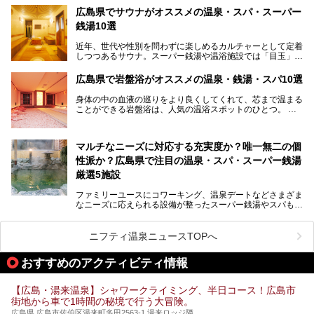
あの夏のヒロシマを生きた主人公すずさんの笑顔が、今もど
銭湯をご紹介します。
広島県でサウナがオススメの温泉・スパ・スーパー
こかに輝きつづけていることをふと思い浮かべます。
銭湯10選
そんな映画の舞台となった広島県呉市を中心に、広島のおす
すめ温泉施設をご紹介します！
近年、世代や性別を問わずに楽しめるカルチャーとして定着
しつつあるサウナ。スーパー銭湯や温浴施設では「目玉」と
して積極的にアピールしているお店も数多くあります。じん
わりと身体の内部を温めて発汗を促すサウナは、リフレッシ
広島県で岩盤浴がオススメの温泉・銭湯・スパ10選
ュ効果はもちろん、代謝が高まり健康や美容にも良い影響が
期待されます。今回はそんなサウナにこだわった、広島県内
身体の中の血液の巡りをより良くしてくれて、芯まで温まる
のオススメ温泉・銭湯・スパ10ヶ所を紹介させていただき
ことができる岩盤浴は、人気の温浴スポットのひとつ。
ます。
いつもよりも疲れた時や、心身共に癒されたい時にはおすす
めの場所です。
ここでは、温泉や銭湯と一緒に岩盤浴が楽しむことができ
マルチなニーズに対応する充実度か？唯一無二の個
る、広島県でオススメの温泉・銭湯・スパをご紹介していき
ます！
性派か？広島県で注目の温泉・スパ・スーパー銭湯
厳選5施設
ファミリーユースにコワーキング、温泉デートなどさまざま
なニーズに応えられる設備が整ったスーパー銭湯やスパも、
テーマに沿った世界観や息をのむようなオーシャンビューと
いった個性が魅力の温泉も、どちらも充実している広島県。
今回は、そんな広島県にある温浴施設のなかから、筆者が
ニフティ温泉ニュースTOPへ
「一度訪ねてみたい」と気になっている魅力的な施設を5件
ピックアップして紹介します。
おすすめのアクティビティ情報
※2021/07/30時点の情報です。
【広島・湯来温泉】シャワークライミング、半日コース！広島市
街地から車で1時間の秘境で行う大冒険。
広島県 広島市佐伯区湯来町多田2563-1 湯来ロッジ隣