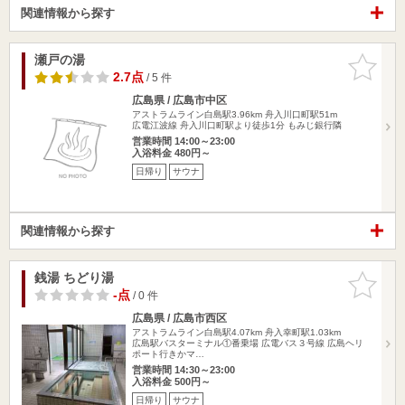
関連情報から探す
瀬戸の湯
お気に入
りに追加
2.7点
/ 5 件
広島県 / 広島市中区
アストラムライン白島駅3.96km
舟入川口町駅51m
広電江波線 舟入川口町駅より徒歩1分 もみじ銀行隣
営業時間 14:00～23:00
入浴料金 480円～
日帰り
サウナ
関連情報から探す
銭湯 ちどり湯
お気に入
りに追加
-点
/ 0 件
広島県 / 広島市西区
アストラムライン白島駅4.07km
舟入幸町駅1.03km
広島駅バスターミナル①番乗場 広電バス３号線 広島ヘリ
ポート行きかマ…
営業時間 14:30～23:00
入浴料金 500円～
日帰り
サウナ