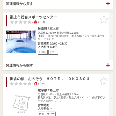
関連情報から探す
郡上市総合スポーツセンター
お気に入
りに追加
-点
/ 0 件
岐阜県 / 郡上市
万場駅11.80km
郡上八幡駅2.12km
【車】 東海北陸自動車道 郡上八幡インターから車で5
分 【バス】ま…
営業時間 10:00～21:30
入浴料金 550円～
日帰り
サウナ
関連情報から探す
田舎の宿 おのそう ＨＯＴＥＬ ＯＮＯＳＯＵ
お気に入
りに追加
-点
/ 0 件
岐阜県 / 郡上市
万場駅11.82km
郡上八幡駅3.35km
長良川鉄道 郡上八幡駅／郡上八幡ＩＣ バス停城下町プ
ラザ／まめバス …
営業時間
入浴料金 ～
宿泊
サウナ