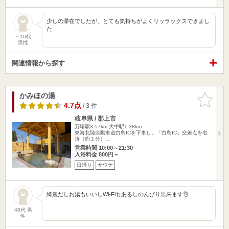
少しの滞在でしたが、とても気持ちがよくリッラックスできまし
た
～10代
男性
関連情報から探す
かみほの湯
お気に入
りに追加
4.7点
/ 3 件
岐阜県 / 郡上市
万場駅3.57km
大中駅1.38km
東海北陸自動車道白鳥ICを下車し、「白鳥IC」交差点を右
折（約１分）…
営業時間 10:00～21:30
入浴料金 800円～
日帰り
サウナ
綺麗だしお湯もいいしWi-Fiもあるしのんびり出来ます👌
40代 男
性