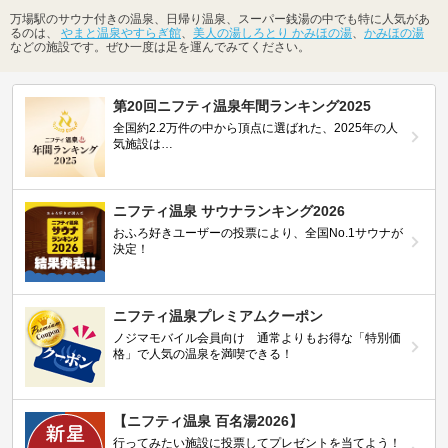
万場駅のサウナ付きの温泉、日帰り温泉、スーパー銭湯の中でも特に人気があ
るのは、
やまと温泉やすらぎ館
、
美人の湯しろとり かみほの湯
、
かみほの湯
などの施設です。ぜひ一度は足を運んでみてください。
第20回ニフティ温泉年間ランキング2025
全国約2.2万件の中から頂点に選ばれた、2025年の人
気施設は…
ニフティ温泉 サウナランキング2026
おふろ好きユーザーの投票により、全国No.1サウナが
決定！
ニフティ温泉プレミアムクーポン
ノジマモバイル会員向け 通常よりもお得な「特別価
格」で人気の温泉を満喫できる！
【ニフティ温泉 百名湯2026】
行ってみたい施設に投票してプレゼントを当てよう！