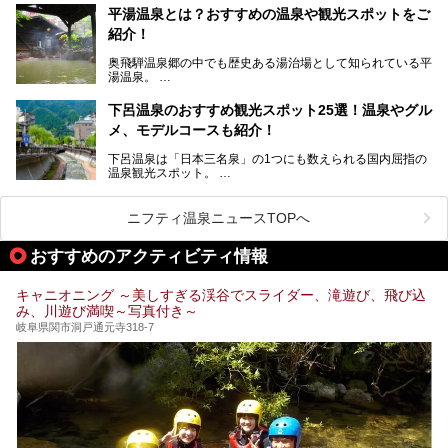
温泉旅として利用することができます。
平湯温泉とは？おすすめの温泉や観光スポットをご
紹介！
池田温泉には道の駅があるなど、温泉、観光、買い物と、さ
まざまな楽しみ方が可能です。
奥飛騨温泉郷の中でも歴史ある湯治場として知られている平
そんな池田温泉の魅力を詳しく紹介していきます！
湯温泉。
岐阜県と長野県を結ぶ安房トンネルの開通以来、東京方面か
らの利用客も増え、ますます賑わいを見せています。そこで
下呂温泉のおすすめ観光スポット25選！温泉やグル
今回は、平湯温泉の観光スポットとおすすめの温泉施設を紹
メ、モデルコースも紹介！
介します。気になる温泉をぜひチェックしてみてください。
下呂温泉は「日本三名泉」の1つにも数えられる国内屈指の
温泉観光スポット。
訪れる際には美肌で知られるお湯とあわせて、当地ならでは
のグルメを楽しんだり、周辺にある名所にも足を伸ばしたり
したいもの。
ニフティ温泉ニュースTOPへ
本記事では、下呂温泉エリアにあるおすすめの観光スポット
おすすめのアクティビティ情報
をご紹介するとともに散策する際のモデルコースもご提案。
下呂温泉観光をたっぷりとガイドします！
キャニオニング ～美しすぎる渓谷でスライダー、滝遊び、飛び込
み、川遊び満喫～写真付き～
岐阜県関市洞戸通元寺318-7