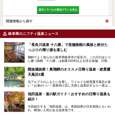
楽天トラベルの宿泊プランを見る
関連情報から探す
岐阜県のニフティ温泉ニュース
「長良川温泉 十八楼」で老舗旅館の風格と鉄分た
っぷりの濁り湯を楽しむ
鵜飼でよく知られた岐阜県岐阜市の長良川。この川のほとり
に建つ旅館「十八楼」は創業160年以上を誇る老舗。川側の
客室からは長良川を一望、温泉はインパクトのある赤褐色の
濁り湯で、地産地消にこだわった食事も定評があります。
開放感抜群！奥飛騨のオススメ日帰り温泉・絶景露
天風呂5選
そして大浴場は日帰り入浴もできるんですよ。泊まりでも日
帰りでも楽しめる「十八楼」を、周辺の川原町の町並みや、
北アルプスのふもとに位置し、ワイルドな絶景露天風呂が多
岐阜の手仕事に触れる旅とともに楽しんでみてはいかがでし
い！お湯がいい！源泉掛け流し天国と温泉好きなら一度は行
ょう！
きたいと思う岐阜県の奥飛騨温泉郷。
───
池田温泉・道の駅ガイド！おすすめの日帰り温泉も
「平湯温泉」「福地温泉」「新平湯温泉」「栃尾温泉」「新
提供元：岐阜県【PR】
紹介！
穂高温泉」と5つの温泉地を総称して奥飛騨温泉郷と呼びま
この記事は岐阜県のPR記事です。
すが、この中でも気軽に日帰りで楽しめる開放感抜群の露天
今回紹介する「池田温泉」は、美肌効果が日本屈指ともいわ
風呂を5ヶ所ご紹介したいと思います。いずれも素晴らしい
れ、根強い人気がある温泉地です。
温泉ですよ！
岐阜県にあり、名古屋からは日帰りで、東京や大阪からなら