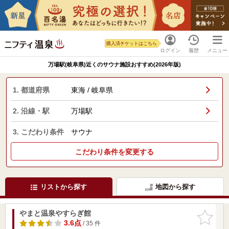
購入済チケットはこちら
ログイン
履歴
メニュー
万場駅(岐阜県)近くのサウナ施設おすすめ(2026年版)
1. 都道府県
東海 / 岐阜県
2. 沿線・駅
万場駅
3. こだわり条件
サウナ
こだわり条件を変更する
リストから探す
地図から探す
やまと温泉やすらぎ館
お気に入
りに追加
3.6点
/ 35 件