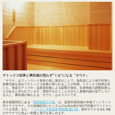
デトックス効果と爽快感が思わず"くせ"になる「サウナ」
「サウナ」はフィンランド発祥の蒸し風呂のことで、熱気浴により発汗作用と
新陳代謝を高めてデトックス効果が得られることが特徴。リラックス効果以外
にも、免疫力アップや、温度差刺激による副腎の強化、自律神経の調整効果な
どがあると言われています。普段汗をかくことが少なく新陳代謝が低下してい
る人に、爽快感が味わえる「サウナ」はオススメです。
東京都墨田区にある「
両国湯屋江戸遊
」は、温度90度前後の本格フィンランド
式ドライサウナ。その他施設内にたくさんのお休み処やWi-Fi完備のワークスペ
ースも充実。また、「
バーデと天然温泉 豊島園 庭の湯
」屋外サウナを含む4種
のサウナで心地よい刺激と発汗を楽しめます。