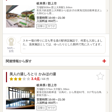
岐阜県 / 郡上市
万場駅808m
郡上大和駅1.84km
長良川鉄道郡上大和駅から徒歩15分東海北陸自動車道ぎふ
大和ICから県…
営業時間 10:00～21:30
入浴料金 850円～
日帰り
サウナ
スキー場の帰りに立ち寄る道の駅併設施設で、何度も入浴しまし
た。 温泉施設としては、ゆったりとした館内で気に入ってます。
…
50代～
女性
関連情報から探す
美人の湯しろとり かみほの湯
お気に入
りに追加
3.4点
/ 44 件
岐阜県 / 郡上市
万場駅3.57km
大中駅1.38km
東海北陸自動車道「白鳥IC」から県道82号、317号を白鳥
那留方面へ…
営業時間 10:00～21:30
入浴料金 850円～
日帰り
サウナ