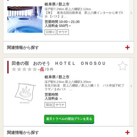
岐阜県 / 郡上市
深戸駅7.29km
郡上八幡駅2.12km
【車】 東海北陸自動車道 郡上八幡インターから車で5
分 【バス】ま…
営業時間 10:00～21:30
入浴料金 550円～
日帰り
サウナ
関連情報から探す
田舎の宿 おのそう ＨＯＴＥＬ ＯＮＯＳＯＵ
お気に入
りに追加
-点
/ 0 件
岐阜県 / 郡上市
深戸駅8.23km
郡上八幡駅3.35km
長良川鉄道 郡上八幡駅／郡上八幡ＩＣ バス停城下町プ
ラザ／まめバス …
営業時間
入浴料金 ～
宿泊
サウナ
楽天トラベルの宿泊プランを見る
関連情報から探す