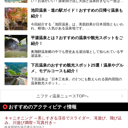
い！お湯がいい！源泉掛け流し天国と温泉好きなら一度は行
ょう！
きたいと思う岐阜県の奥飛騨温泉郷。
───
池田温泉・道の駅ガイド！おすすめの日帰り温泉も
「平湯温泉」「福地温泉」「新平湯温泉」「栃尾温泉」「新
提供元：岐阜県【PR】
紹介！
穂高温泉」と5つの温泉地を総称して奥飛騨温泉郷と呼びま
この記事は岐阜県のPR記事です。
すが、この中でも気軽に日帰りで楽しめる開放感抜群の露天
今回紹介する「池田温泉」は、美肌効果が日本屈指ともいわ
風呂を5ヶ所ご紹介したいと思います。いずれも素晴らしい
れ、根強い人気がある温泉地です。
温泉ですよ！
岐阜県にあり、名古屋からは日帰りで、東京や大阪からなら
温泉旅として利用することができます。
平湯温泉とは？おすすめの温泉や観光スポットをご
紹介！
池田温泉には道の駅があるなど、温泉、観光、買い物と、さ
まざまな楽しみ方が可能です。
奥飛騨温泉郷の中でも歴史ある湯治場として知られている平
そんな池田温泉の魅力を詳しく紹介していきます！
湯温泉。
岐阜県と長野県を結ぶ安房トンネルの開通以来、東京方面か
らの利用客も増え、ますます賑わいを見せています。そこで
下呂温泉のおすすめ観光スポット25選！温泉やグル
今回は、平湯温泉の観光スポットとおすすめの温泉施設を紹
メ、モデルコースも紹介！
介します。気になる温泉をぜひチェックしてみてください。
下呂温泉は「日本三名泉」の1つにも数えられる国内屈指の
温泉観光スポット。
訪れる際には美肌で知られるお湯とあわせて、当地ならでは
のグルメを楽しんだり、周辺にある名所にも足を伸ばしたり
したいもの。
ニフティ温泉ニュースTOPへ
本記事では、下呂温泉エリアにあるおすすめの観光スポット
おすすめのアクティビティ情報
をご紹介するとともに散策する際のモデルコースもご提案。
下呂温泉観光をたっぷりとガイドします！
キャニオニング ～美しすぎる渓谷でスライダー、滝遊び、飛び込
み、川遊び満喫～写真付き～
岐阜県関市洞戸通元寺318-7