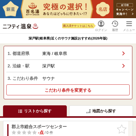
購入済チケットはこちら
ログイン
履歴
メニュー
深戸駅(岐阜県)近くのサウナ施設おすすめ(2026年版)
1. 都道府県
東海 / 岐阜県
2. 沿線・駅
深戸駅
3. こだわり条件
サウナ
こだわり条件を変更する
リストから探す
地図から探す
郡上市総合スポーツセンター
お気に入
りに追加
-点
/ 0 件