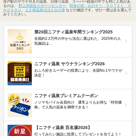
深戸駅のサウナ付きの温泉、日帰り温泉、スーパー銭湯の中でも特に人気があ
るのは、
郡上市総合スポーツセンター
、
田舎の宿 おのそう ＨＯＴＥＬ Ｏ
ＮＯＳＯＵ
、
上之保温泉ほほえみの湯
などの施設です。ぜひ一度は足を運んで
みてください。
第20回ニフティ温泉年間ランキング2025
全国約2.2万件の中から頂点に選ばれた、2025年の人
気施設は…
ニフティ温泉 サウナランキング2026
おふろ好きユーザーの投票により、全国No.1サウナが
決定！
ニフティ温泉プレミアムクーポン
ノジマモバイル会員向け 通常よりもお得な「特別価
格」で人気の温泉を満喫できる！
【ニフティ温泉 百名湯2026】
行ってみたい施設に投票してプレゼントを当てよう！