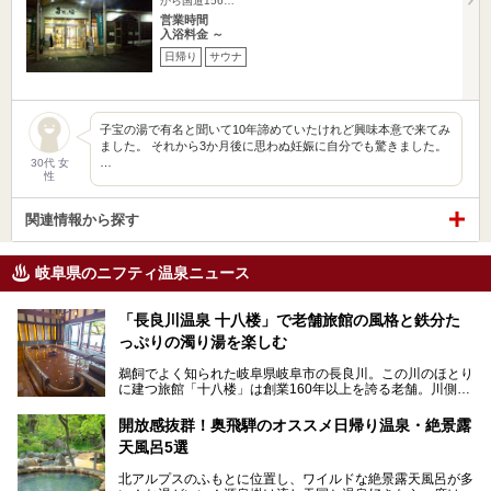
から国道156…
営業時間
入浴料金 ～
日帰り
サウナ
子宝の湯で有名と聞いて10年諦めていたけれど興味本意で来てみ
ました。 それから3か月後に思わぬ妊娠に自分でも驚きました。
…
30代 女
性
関連情報から探す
岐阜県のニフティ温泉ニュース
「長良川温泉 十八楼」で老舗旅館の風格と鉄分た
っぷりの濁り湯を楽しむ
鵜飼でよく知られた岐阜県岐阜市の長良川。この川のほとり
に建つ旅館「十八楼」は創業160年以上を誇る老舗。川側の
客室からは長良川を一望、温泉はインパクトのある赤褐色の
濁り湯で、地産地消にこだわった食事も定評があります。
開放感抜群！奥飛騨のオススメ日帰り温泉・絶景露
天風呂5選
そして大浴場は日帰り入浴もできるんですよ。泊まりでも日
帰りでも楽しめる「十八楼」を、周辺の川原町の町並みや、
北アルプスのふもとに位置し、ワイルドな絶景露天風呂が多
岐阜の手仕事に触れる旅とともに楽しんでみてはいかがでし