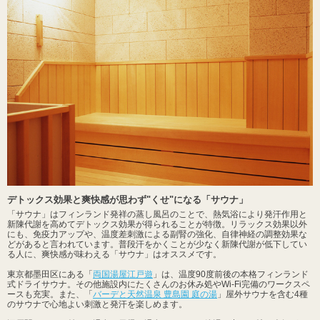
デトックス効果と爽快感が思わず"くせ"になる「サウナ」
「サウナ」はフィンランド発祥の蒸し風呂のことで、熱気浴により発汗作用と
新陳代謝を高めてデトックス効果が得られることが特徴。リラックス効果以外
にも、免疫力アップや、温度差刺激による副腎の強化、自律神経の調整効果な
どがあると言われています。普段汗をかくことが少なく新陳代謝が低下してい
る人に、爽快感が味わえる「サウナ」はオススメです。
東京都墨田区にある「
両国湯屋江戸遊
」は、温度90度前後の本格フィンランド
式ドライサウナ。その他施設内にたくさんのお休み処やWi-Fi完備のワークスペ
ースも充実。また、「
バーデと天然温泉 豊島園 庭の湯
」屋外サウナを含む4種
のサウナで心地よい刺激と発汗を楽しめます。