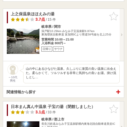
上之保温泉ほほえみの湯
お気に入
りに追加
3.7点
/ 15 件
岐阜県 / 関市
深戸駅10.29km
みなみ子宝温泉駅6.87km
東海環状自動車道 富加関ICより県道58号線を北上25分
営業時間 10:00～21:00
入浴料金 800円～
日帰り
サウナ
山の中にあるひなびた温泉。久しぶりに泉質の良い温泉に出会え
た。柔らかくて、ツルツルする非常に気持ちの良いお湯。掛け流
しとし…
～10代
男性
関連情報から探す
日本まん真ん中温泉 子宝の湯（閉館しました）
お気に入
りに追加
3.1点
/ 33 件
岐阜県 / 郡上市
長良川鉄道みなみ子宝温泉駅構内東海北陸自動車道美並IC