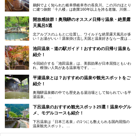
鵜飼でよく知られた岐阜県岐阜市の長良川。この川のほとり
に建つ旅館「十八楼」は創業160年以上を誇る老舗。川側の
客室からは長良川を一望、温泉はインパクトのある赤褐色の
濁り湯で、地産地消にこだわった食事も定評があります。
開放感抜群！奥飛騨のオススメ日帰り温泉・絶景露
天風呂5選
そして大浴場は日帰り入浴もできるんですよ。泊まりでも日
帰りでも楽しめる「十八楼」を、周辺の川原町の町並みや、
北アルプスのふもとに位置し、ワイルドな絶景露天風呂が多
岐阜の手仕事に触れる旅とともに楽しんでみてはいかがでし
い！お湯がいい！源泉掛け流し天国と温泉好きなら一度は行
ょう！
きたいと思う岐阜県の奥飛騨温泉郷。
───
池田温泉・道の駅ガイド！おすすめの日帰り温泉も
「平湯温泉」「福地温泉」「新平湯温泉」「栃尾温泉」「新
提供元：岐阜県【PR】
紹介！
穂高温泉」と5つの温泉地を総称して奥飛騨温泉郷と呼びま
この記事は岐阜県のPR記事です。
すが、この中でも気軽に日帰りで楽しめる開放感抜群の露天
今回紹介する「池田温泉」は、美肌効果が日本屈指ともいわ
風呂を5ヶ所ご紹介したいと思います。いずれも素晴らしい
れ、根強い人気がある温泉地です。
温泉ですよ！
岐阜県にあり、名古屋からは日帰りで、東京や大阪からなら
温泉旅として利用することができます。
平湯温泉とは？おすすめの温泉や観光スポットをご
紹介！
池田温泉には道の駅があるなど、温泉、観光、買い物と、さ
まざまな楽しみ方が可能です。
奥飛騨温泉郷の中でも歴史ある湯治場として知られている平
そんな池田温泉の魅力を詳しく紹介していきます！
湯温泉。
岐阜県と長野県を結ぶ安房トンネルの開通以来、東京方面か
らの利用客も増え、ますます賑わいを見せています。そこで
下呂温泉のおすすめ観光スポット25選！温泉やグル
今回は、平湯温泉の観光スポットとおすすめの温泉施設を紹
メ、モデルコースも紹介！
介します。気になる温泉をぜひチェックしてみてください。
下呂温泉は「日本三名泉」の1つにも数えられる国内屈指の
温泉観光スポット。
訪れる際には美肌で知られるお湯とあわせて、当地ならでは
のグルメを楽しんだり、周辺にある名所にも足を伸ばしたり