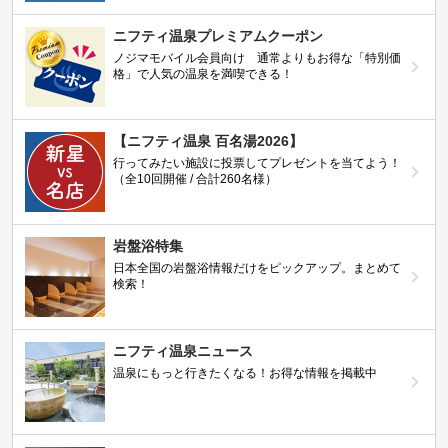
ニフティ温泉プレミアムクーポン
ノジマモバイル会員向け 通常よりもお得な「特別価
格」で人気の温泉を満喫できる！
【ニフティ温泉 百名湯2026】
行ってみたい施設に投票してプレゼントを当てよう！
（全10回開催 / 合計260名様）
岩盤浴特集
日本全国の岩盤浴情報だけをピックアップ。まとめて
検索！
ニフティ温泉ニュース
温泉にもっと行きたくなる！お得な情報を掲載中