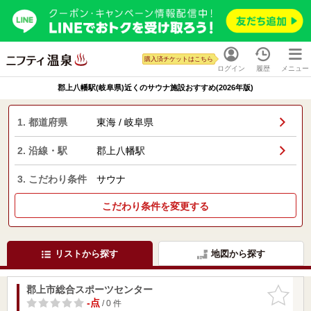
購入済チケットはこちら
ログイン
履歴
メニュー
郡上八幡駅(岐阜県)近くのサウナ施設おすすめ(2026年版)
1. 都道府県
東海 / 岐阜県
2. 沿線・駅
郡上八幡駅
3. こだわり条件
サウナ
こだわり条件を変更する
リストから探す
地図から探す
郡上市総合スポーツセンター
お気に入
りに追加
-点
/ 0 件