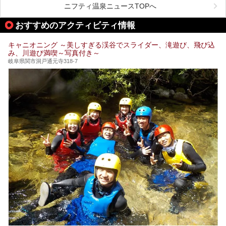
したいもの。
ニフティ温泉ニュースTOPへ
本記事では、下呂温泉エリアにあるおすすめの観光スポット
おすすめのアクティビティ情報
をご紹介するとともに散策する際のモデルコースもご提案。
下呂温泉観光をたっぷりとガイドします！
キャニオニング ～美しすぎる渓谷でスライダー、滝遊び、飛び込
み、川遊び満喫～写真付き～
岐阜県関市洞戸通元寺318-7