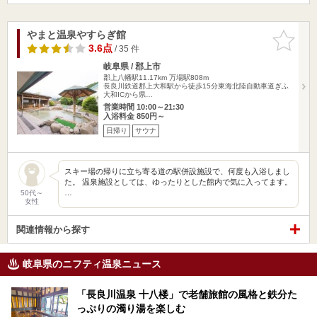
やまと温泉やすらぎ館
お気に入
りに追加
3.6点
/ 35 件
岐阜県 / 郡上市
郡上八幡駅11.17km
万場駅808m
長良川鉄道郡上大和駅から徒歩15分東海北陸自動車道ぎふ
大和ICから県…
営業時間 10:00～21:30
入浴料金 850円～
日帰り
サウナ
スキー場の帰りに立ち寄る道の駅併設施設で、何度も入浴しまし
た。 温泉施設としては、ゆったりとした館内で気に入ってます。
…
50代～
女性
関連情報から探す
岐阜県のニフティ温泉ニュース
「長良川温泉 十八楼」で老舗旅館の風格と鉄分た
っぷりの濁り湯を楽しむ