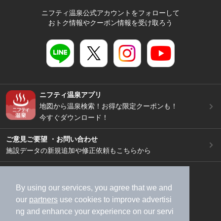
ニフティ温泉公式アカウントをフォローして
おトク情報やクーポン情報を受け取ろう
ニフティ温泉アプリ
地図から温泉検索！お得な限定クーポンも！
今すぐダウンロード！
ご意見ご要望 ・お問い合わせ
施設データの新規追加や修正依頼もこちらから
スマートフォン
/
PC
加盟店募集（資料請求）
広告出稿のご案内
By using our services, you agree that we and
our
partners
use cookies to improve advertisi
利用規約
ライフスタイルMEMBERS+規約
ng and enhance your experience on our servi
特定商取引法に基づく表記
ヘルプ
採用情報