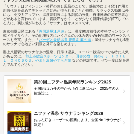
デトックス効果と爽快感が思わず"くせ"になる「サウナ」
「サウナ」はフィンランド発祥の蒸し風呂のことで、熱気浴により発汗作用と
新陳代謝を高めてデトックス効果が得られることが特徴。リラックス効果以外
にも、免疫力アップや、温度差刺激による副腎の強化、自律神経の調整効果な
どがあると言われています。普段汗をかくことが少なく新陳代謝が低下してい
る人に、爽快感が味わえる「サウナ」はオススメです。
東京都墨田区にある「
両国湯屋江戸遊
」は、温度90度前後の本格フィンランド
式ドライサウナ。その他施設内にたくさんのお休み処やWi-Fi完備のワークスペ
ースも充実。また、「
バーデと天然温泉 豊島園 庭の湯
」屋外サウナを含む4種
のサウナで心地よい刺激と発汗を楽しめます。
郡上八幡駅のサウナ付きの温泉、日帰り温泉、スーパー銭湯の中でも特に人気
があるのは、
郡上市総合スポーツセンター
、
田舎の宿 おのそう ＨＯＴＥ
Ｌ ＯＮＯＳＯＵ
、
やまと温泉やすらぎ館
などの施設です。ぜひ一度は足を運
んでみてください。
第20回ニフティ温泉年間ランキング2025
全国約2.2万件の中から頂点に選ばれた、2025年の人
気施設は…
ニフティ温泉 サウナランキング2026
おふろ好きユーザーの投票により、全国No.1サウナが
決定！