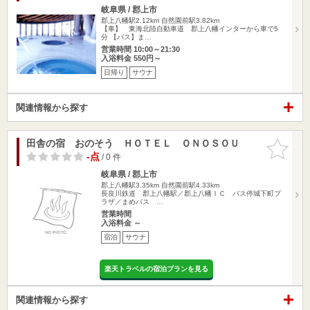
岐阜県 / 郡上市
郡上八幡駅2.12km
自然園前駅3.82km
【車】 東海北陸自動車道 郡上八幡インターから車で5
分 【バス】ま…
営業時間 10:00～21:30
入浴料金 550円～
日帰り
サウナ
関連情報から探す
田舎の宿 おのそう ＨＯＴＥＬ ＯＮＯＳＯＵ
お気に入
りに追加
-点
/ 0 件
岐阜県 / 郡上市
郡上八幡駅3.35km
自然園前駅4.33km
長良川鉄道 郡上八幡駅／郡上八幡ＩＣ バス停城下町プ
ラザ／まめバス …
営業時間
入浴料金 ～
宿泊
サウナ
楽天トラベルの宿泊プランを見る
関連情報から探す