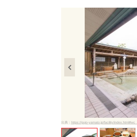
出典：
https://gujo-yamato.jp/facility/index.html#w