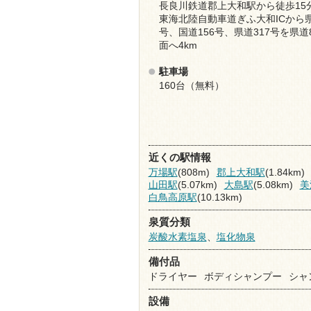
長良川鉄道郡上大和駅から徒歩15
東海北陸自動車道ぎふ大和ICから県
号、国道156号、県道317号を県道
面へ4km
駐車場
160台（無料）
近くの駅情報
万場駅
(808m)
郡上大和駅
(1.84km)
山田駅
(5.07km)
大島駅
(5.08km)
美
白鳥高原駅
(10.13km)
泉質分類
炭酸水素塩泉
、
塩化物泉
備付品
ドライヤー
ボディシャンプー
シャ
設備