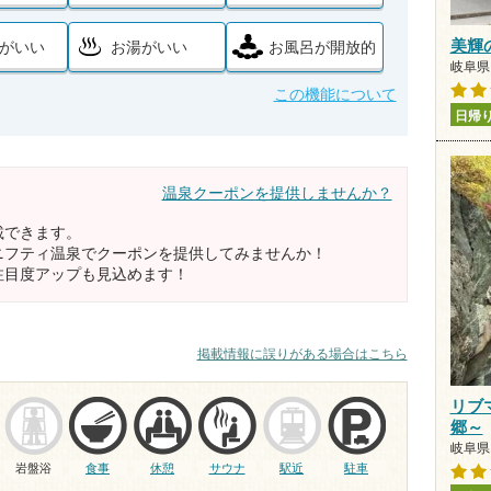
美輝の里
がいい
お湯がいい
お風呂が開放的
岐阜県
この機能について
日帰
温泉クーポンを提供しませんか？
載できます。
ニフティ温泉でクーポンを提供してみませんか！
注目度アップも見込めます！
掲載情報に誤りがある場合はこちら
リブ
郷～
岐阜県 
岩盤浴
食事
休憩
サウナ
駅近
駐車