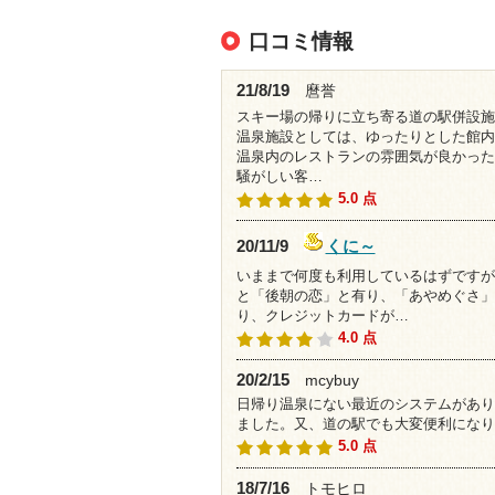
口コミ情報
21/8/19
麿誉
スキー場の帰りに立ち寄る道の駅併設施
温泉施設としては、ゆったりとした館内
温泉内のレストランの雰囲気が良かった
騒がしい客…
5.0 点
くに～
20/11/9
いままで何度も利用しているはずですが
と「後朝の恋」と有り、「あやめぐさ」
り、クレジットカードが…
4.0 点
20/2/15
mcybuy
日帰り温泉にない最近のシステムがありク
ました。又、道の駅でも大変便利になり
5.0 点
18/7/16
トモヒロ