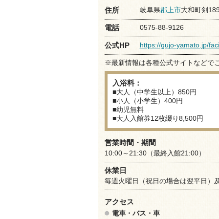
岐阜県
郡上市
大和町剣18
住所
0575-88-9126
電話
https://gujo-yamato.jp/f
公式HP
※最新情報は各種公式サイトなどで
入浴料：
■大人（中学生以上）850円
■小人（小学生）400円
■幼児無料
■大人入館券12枚綴り8,500円
営業時間・期間
10:00～21:30（最終入館21:00）
休業日
毎週火曜日（祝日の場合は翌平日）
アクセス
電車・バス・車