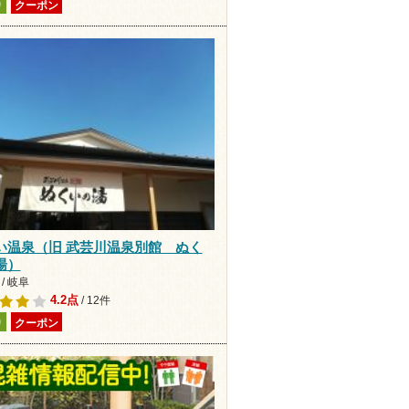
り
クーポン
い温泉（旧 武芸川温泉別館 ぬく
湯）
/ 岐阜
4.2点
/ 12件
り
クーポン