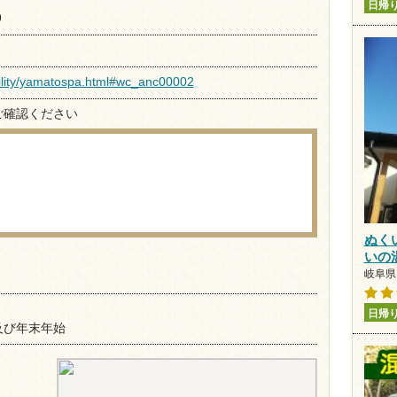
日帰
9
acility/yamatospa.html#wc_anc00002
ご確認ください
ぬく
いの
岐阜県 
日帰
及び年末年始