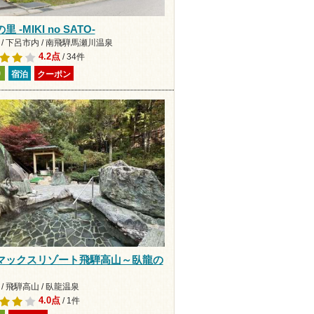
 -MIKI no SATO-
 / 下呂市内 / 南飛騨馬瀬川温泉
4.2点
/ 34件
り
宿泊
クーポン
マックスリゾート飛騨高山～臥龍の
/ 飛騨高山 / 臥龍温泉
4.0点
/ 1件