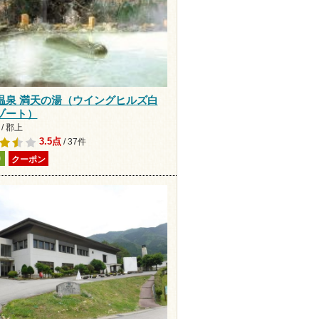
温泉 満天の湯（ウイングヒルズ白
ゾート）
/ 郡上
3.5点
/ 37件
り
クーポン