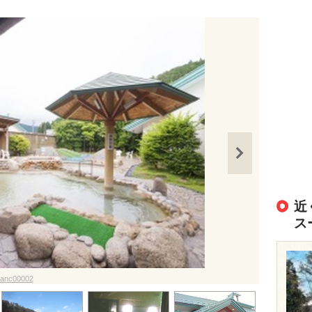
近
ス
c_anc00002