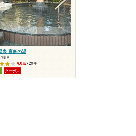
温泉 喜多の湯
/ 岐阜
4.0点
/ 20件
り
クーポン