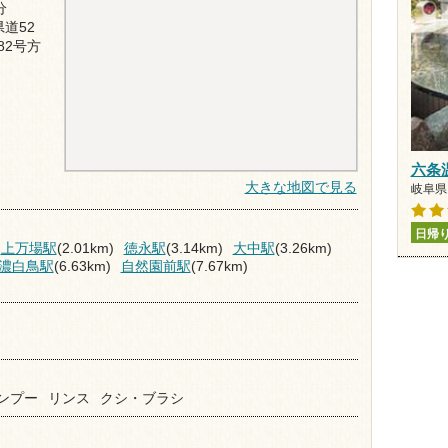
分
道52
82号方
六条
大きな地図で見る
岐阜県 
日帰
上万場駅
(2.01km)
徳永駅
(3.14km)
大中駅
(3.26km)
濃白鳥駅
(6.63km)
自然園前駅
(7.67km)
ンプー
リンス
クシ・ブラシ