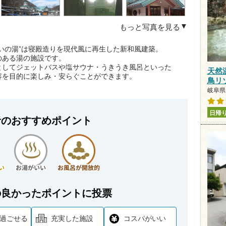
もっと写真を見る
いの湯”は寝殿造りを現代風に再生した新和風建築。
のある湯の施設です。
としてジェットバスや塩サウナ・うきうき風呂といった
天然
容を目的に楽しみ・安らぐことができます。
鳥リ
岐阜県 
日帰
者のおすすめポイント
の良かったポイントに投票
過ごせる
充実した施設
コスパがいい