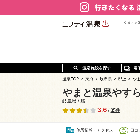
やまと温
温浴施設を探す
電
温泉TOP
>
東海
>
岐阜県
>
郡上
>
や
やまと温泉やす
岐阜県 / 郡上
3.6
/
35件
施設情報・アクセス
口コミ