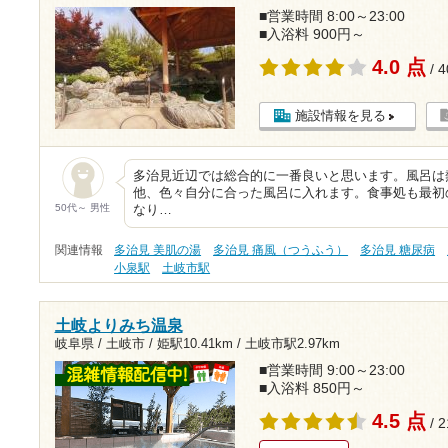
■営業時間 8:00～23:00
■入浴料 900円～
4.0 点
/ 
施設情報を見る
多治見近辺では総合的に一番良いと思います。風呂は
他、色々自分に合った風呂に入れます。食事処も最初
50代～ 男性
なり…
関連情報
多治見 美肌の湯
多治見 痛風（つうふう）
多治見 糖尿病
小泉駅
土岐市駅
土岐よりみち温泉
岐阜県 / 土岐市 /
姫駅10.41km
/
土岐市駅2.97km
■営業時間 9:00～23:00
■入浴料 850円～
4.5 点
/ 