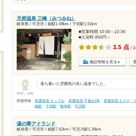
天然温泉 三峰（みつみね）
岐阜県 / 可児市 /
姫駅1.08km
/
下切駅1.61km
■営業時間 10:00～22:30
■入浴料 850円～
3.5 点
/ 
施設情報を見る
落ち着いた雰囲気の良い温泉でした。
50代～ 女性
関連情報
美濃加茂 カップル
美濃加茂 子連れOK
美濃加茂 エステ・
姫駅
下切駅
根本駅
可児駅
湯の華アイランド
岐阜県 / 可児市 /
姫駅7.62km
/
可児川駅1.34km