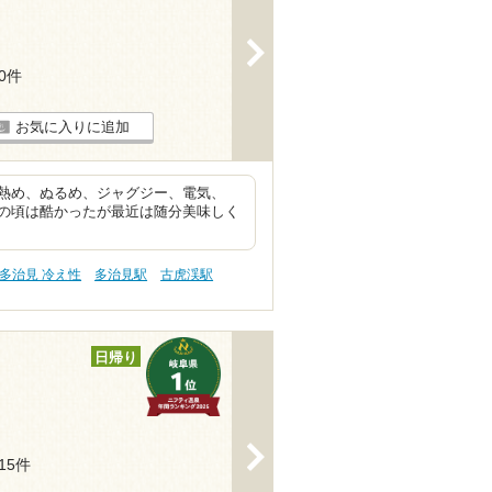
>
40件
お気に入りに追加
熱め、ぬるめ、ジャグジー、電気、
の頃は酷かったが最近は随分美味しく
多治見 冷え性
多治見駅
古虎渓駅
日帰り
>
215件