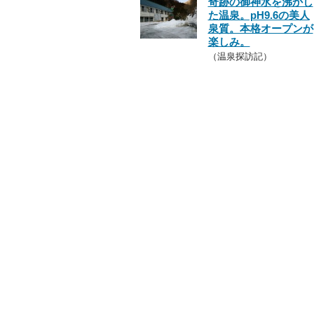
奇跡の御神水を沸かし
た温泉。pH9.6の美人
泉質。本格オープンが
楽しみ。
（温泉探訪記）