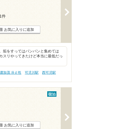
>
21件
お気に入りに追加
。垢をすってはパンパンと集めては
カスリやってきたけど本当に最低だっ
濃加茂 冷え性
可児川駅
西可児駅
宿泊
>
お気に入りに追加