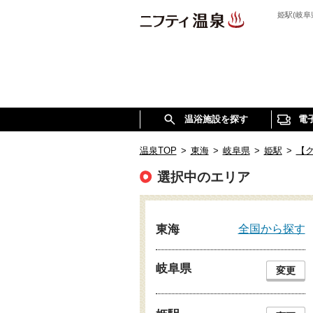
姫駅(岐
温浴施設を探す
電
温泉TOP
>
東海
>
岐阜県
>
姫駅
>
【ク
選択中のエリア
全国から探す
東海
岐阜県
変更