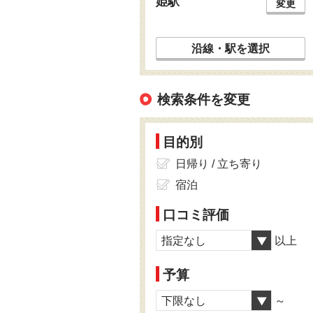
姫駅
変更
沿線・駅を選択
検索条件を変更
目的別
日帰り / 立ち寄り
宿泊
口コミ評価
指定なし
以上
予算
下限なし
～