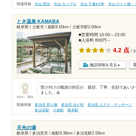
関連情報
犬山 宿泊
犬山 カップル
犬山 子連れOK
犬山 ひとり旅・
とき温泉 KAMABA
岐阜県 / 土岐市 /
姫駅8.65km
/
土岐市駅2.60km
■営業時間 10:00～23:00
■入浴料 800円～
4.2 点
/ 
施設情報を見る
受け付けの職員の対応が、親切、丁寧、笑顔であいさ
ました。♨
50代～ 男性
関連情報
多治見 切り傷
多治見 冷え性
多治見 エステ・マッサージ
多治見駅
小泉駅
根本駅
天光の湯
岐阜県 / 多治見市 /
姫駅9.36km
/
多治見駅2.55km