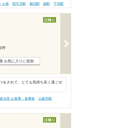
一人旅
西可児駅
鵜沼駅
姫駅
下切駅
日帰り
>
16件
お気に入りに追加
つをされて、とても気持ち良く過ごせ
多治見 お食事・食事処
土岐市駅
日帰り