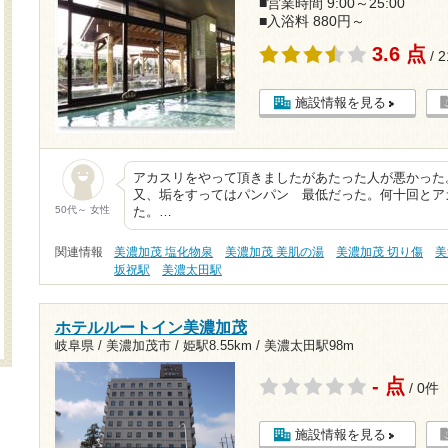
■営業時間 9:00～25:00
■入浴料 880円～
3.6 点
/ 
施設情報を見る
アカスリをやって頂きましたがあたった人が悪かった
又、垢をすってはパンパン 最低だった。何十回とア
50代～ 女性
た。…
関連情報
美濃加茂 塩化物泉
美濃加茂 美肌の湯
美濃加茂 切り傷
美
坂祝駅
美濃太田駅
ホテルルートイン美濃加茂
岐阜県 / 美濃加茂市 /
姫駅8.55km
/
美濃太田駅98m
- 点
/ 0件
施設情報を見る