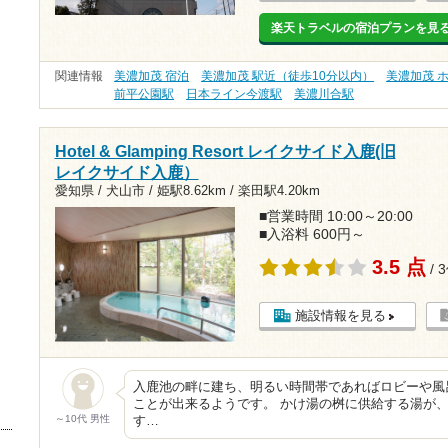
楽天トラベルの宿泊プランを見
関連情報
美濃加茂 宿泊
美濃加茂 駅近（徒歩10分以内）
美濃加茂 
前平公園駅
日本ライン今渡駅
美濃川合駅
Hotel & Glamping Resort レイクサイド入鹿(旧
レイクサイド入鹿）
愛知県 / 犬山市 /
姫駅8.62km
/
楽田駅4.20km
■営業時間 10:00～20:00
■入浴料 600円～
3.5 点
/ 
施設情報を見る
入鹿池の畔に建ち、明るい時間帯であればロビーや風
ことが出来るようです。 かけ湯の桝に供給する湯が
～10代 男性
す…