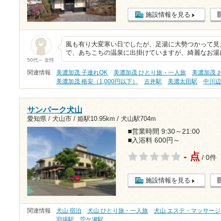
施設情報を見る
風も有り大変寒い日でしたが、足湯に大勢つかって見
で、あちこちの温泉に出掛けていますが、綺麗なお湯
50代～ 女性
関連情報
美濃加茂 子連れOK
美濃加茂 ひとり旅・一人旅
美濃加茂 
美濃加茂 格安（1,000円以下）
古井駅
美濃太田駅
中川
サンパーク犬山
愛知県 / 犬山市 /
姫駅10.95km
/
犬山駅704m
■営業時間 9:30～21:00
■入浴料 600円～
- 点
/ 0件
施設情報を見る
関連情報
犬山 宿泊
犬山 ひとり旅・一人旅
犬山 エステ・マッサージ
羽場駅
苧ケ瀬駅