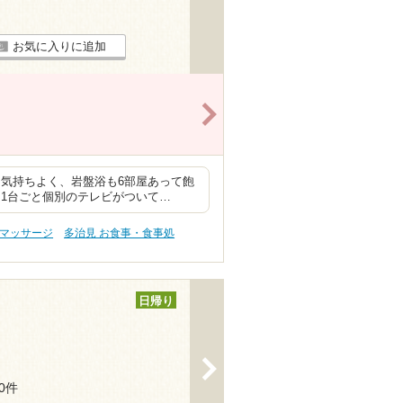
お気に入りに追加
>
も気持ちよく、岩盤浴も6部屋あって飽
は1台ごと個別のテレビがついて…
・マッサージ
多治見 お食事・食事処
日帰り
>
30件