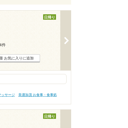
日帰り
>
24件
お気に入りに追加
マッサージ
美濃加茂 お食事・食事処
日帰り