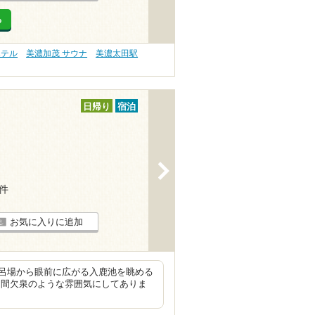
る
ホテル
美濃加茂 サウナ
美濃太田駅
日帰り
宿泊
>
3件
お気に入りに追加
呂場から眼前に広がる入鹿池を眺める
、間欠泉のような雰囲気にしてありま