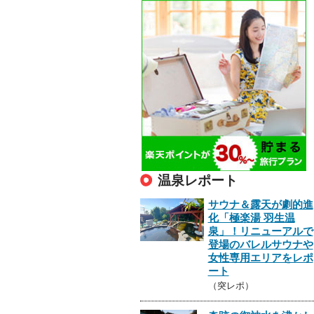
温泉レポート
サウナ＆露天が劇的進
化「極楽湯 羽生温
泉」！リニューアルで
登場のバレルサウナや
女性専用エリアをレポ
ート
（突レポ）