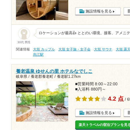
施設情報を見る
ロケーションが最高👍 ととのい環境、接客、アメニ
30代 男性
関連情報
大垣 カップル
大垣 女子旅・女子会
大垣 サウナ
大垣 露
烏江駅
養老温泉 ゆせんの里 ホテルなでしこ
岐阜県 / 養老郡養老町 /
養老駅1.27km
■営業時間 8:00～22:00
■入浴料 880円～
4.2 点
/ 
施設情報を見る
楽天トラベルの宿泊プランを見