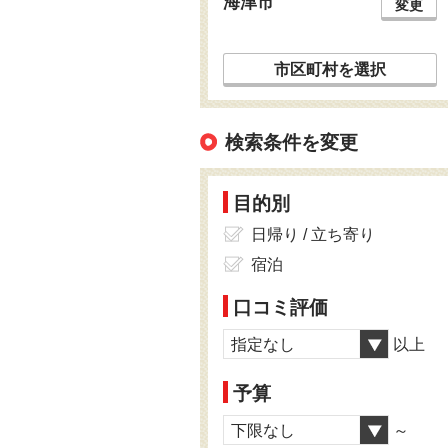
海津市
変更
市区町村を選択
検索条件を変更
目的別
日帰り / 立ち寄り
宿泊
口コミ評価
指定なし
以上
予算
下限なし
～