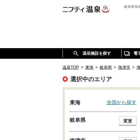
岐阜県海
温浴施設を探す
電
温泉TOP
>
東海
>
岐阜県
>
海津市
>
海
選択中のエリア
全国から探す
東海
岐阜県
変更