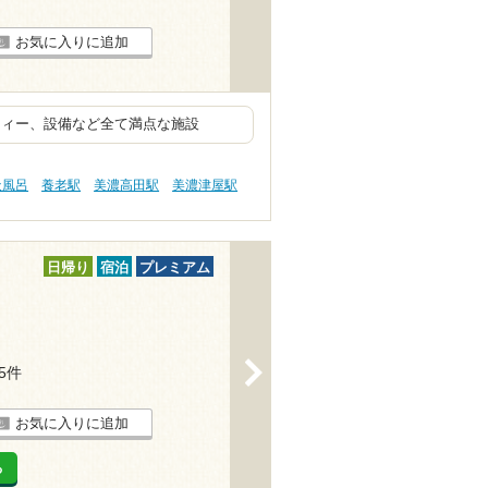
お気に入りに追加
ティー、設備など全て満点な施設
天風呂
養老駅
美濃高田駅
美濃津屋駅
日帰り
宿泊
プレミアム
>
65件
お気に入りに追加
る