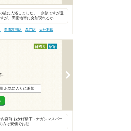
の後に入浴しました。 余談ですが登
ですが、田園地帯に突如現れるか…
駅
美濃高田駅
烏江駅
大外羽駅
日帰り
宿泊
>
8件
お気に入りに追加
る
勢内宮前 おかげ横丁 · ナガシマスパー
方の方は安価でお勧…