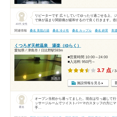
リピーターです 広々していてゆったり過ごせる上、
で体が温まり関節痛が緩和するので良く行きます。壺
40代 女性
関連情報
桑名 美肌の湯
桑名 冷え性
桑名 カップル
桑名 絶景
美
くつろぎ天然温泉 湯楽（ゆらく）
愛知県 / 津島市 /
日比野駅593m
■営業時間 10:00～24:00
■入浴料 950円～
3.7 点
/ 
施設情報を見る
オープン当初から通ってました。現在は引っ越して行
ッサージルームでツイストパーマのスタッフの方にマ
匿名
手…