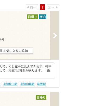
前へ
1
次へ
日帰り
宿泊
>
56件
お気に入りに追加
んでいくと左手に見えてきます。輪中
して、浴室は3種類があります。「癒
駅
美濃松山駅
美濃山崎駅
駒野駅
日帰り