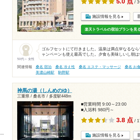
5.0 点
/ 
施設情報を見る
楽天トラベルの宿泊プランを見
ゴルフセットにて行きました。温泉は満点💯なるならす
ャンペーンも使え最高でした。夕食も美味しいし朝は
50代～ 女性
関連情報
桑名 宿泊
桑名 冷え性
桑名 エステ・マッサージ
桑名 お
美濃山崎駅
駒野駅
神馬の湯（しんめのゆ）
三重県 / 桑名市 /
多度駅448m
■営業時間 9:00～23:00
■入浴料 980円～
3.8 点
/ 
施設情報を見る