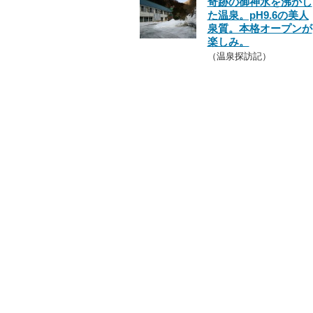
奇跡の御神水を沸かし
た温泉。pH9.6の美人
泉質。本格オープンが
楽しみ。
（温泉探訪記）