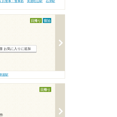
張 お食事・食事処
美濃松山駅
石津駅
日帰り
宿泊
>
お気に入りに追加
津屋駅
日帰り
>
1件