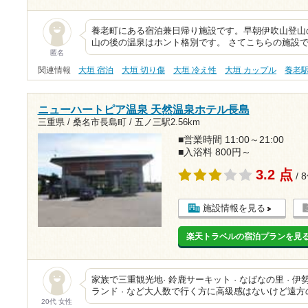
養老町にある宿泊兼日帰り施設です。早朝伊吹山登山
山の後の温泉はホント格別です。 さてこちらの施設
匿名
関連情報
大垣 宿泊
大垣 切り傷
大垣 冷え性
大垣 カップル
養老
ニューハートピア温泉 天然温泉ホテル長島
三重県 / 桑名市長島町 /
五ノ三駅2.56km
■営業時間 11:00～21:00
■入浴料 800円～
3.2 点
/ 
施設情報を見る
楽天トラベルの宿泊プランを見
家族で三重観光地· 鈴鹿サーキット · なばなの里 · 伊
ランド · など大人数で行く方に高級感はないけど遠
20代 女性