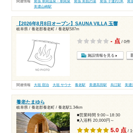
関連情報
尾張 単純温泉・単純泉
尾張 美肌の湯
尾張 子連れOK
尾
美濃山崎駅
【2026年8月8日オープン】SAUNA VILLA 玉響
岐阜県 / 養老郡養老町 /
養老駅587m
- 点
/ 0件
施設情報を見る
関連情報
大垣 宿泊
大垣 サウナ
養老駅
美濃高田駅
烏江駅
美濃
養老たまゆら
岐阜県 / 養老郡養老町 /
養老駅1.34km
■営業時間 9:00～18:30
■入浴料 20,000円～
5.0 点
/ 