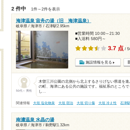
2 件中
1件～2件を表示
海津温泉 宙舟の湯（旧 海津温泉）
岐阜県 / 海津市 /
石津駅2.95km
■営業時間 10:00～21:30
■入浴料 580円～
3.7 点
/ 
施設情報を見る
木曽三川公園の北側から北上するさりげない県道を進
の町、海津にある公共の施設です。福祉系のところで
50代～ 男性
し…
関連情報
大垣 塩化物泉
大垣 宿泊
大垣 切り傷
大垣 冷え性
石津
南濃温泉 水晶の湯
岐阜県 / 海津市 /
駒野駅1.32km