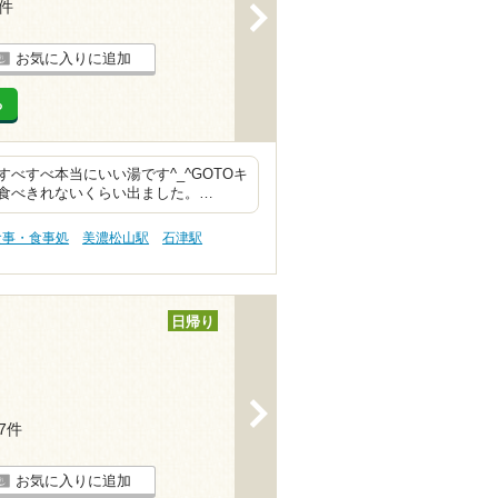
3件
>
お気に入りに追加
る
べすべ本当にいい湯です^_^GOTOキ
食べきれないくらい出ました。…
食事・食事処
美濃松山駅
石津駅
日帰り
>
17件
お気に入りに追加