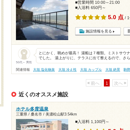
■営業時間 10:00～21:00
■入浴料 650円～
5.0 点
/ 
施設情報を見る
とにかく、眺めが最高！ 湯船は７種類。ミストサウ
でした。 湯上がりに、テラスに出て整えるので、さ
50代～ 男性
関連情報
大垣 塩化物泉
大垣 冷え性
大垣 カップル
大垣 絶景
駒
前へ
1
次へ
近くのオススメ施設
ホテル多度温泉
三重県 / 桑名市 /
美濃松山駅3.54km
■入浴料 1,100円～