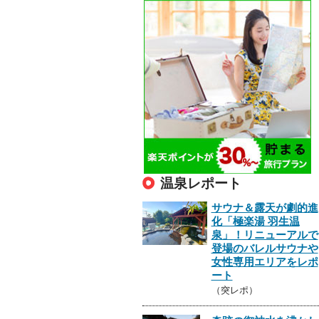
温泉レポート
サウナ＆露天が劇的進
化「極楽湯 羽生温
泉」！リニューアルで
登場のバレルサウナや
女性専用エリアをレポ
ート
（突レポ）