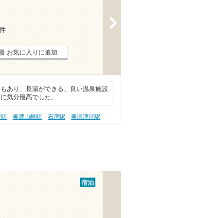
>
1件
お気に入りに追加
ナもあり、長湯ができる、良い温泉施設
らに気分最高でした。
野駅
美濃山崎駅
石津駅
美濃津屋駅
宿泊