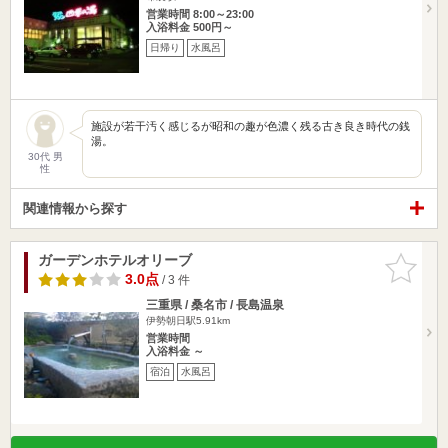
営業時間 8:00～23:00
入浴料金 500円～
日帰り
水風呂
施設が若干汚く感じるが昭和の趣が色濃く残る古き良き時代の銭
湯。
30代 男
性
関連情報から探す
ガーデンホテルオリーブ
お気に入
りに追加
3.0点
/ 3 件
三重県 / 桑名市 / 長島温泉
伊勢朝日駅5.91km
営業時間
入浴料金 ～
宿泊
水風呂