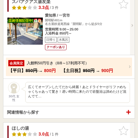
スパアクアス湯友楽
お気に入
りに追加
3.3点
/ 3 件
愛知県 / 一宮市
開明駅481m
名古屋鉄道尾西線「開明駅」から徒歩5分
営業時間 9:00～25:00
入浴料金 850円～
日帰り
水風呂
クーポンあり
入館料50円引き（8/8～17利用不可）
会員限定
【平日】
850円
→
800円
【土日祝】
950円
→
900円
広くてオープンしたてだから綺麗！あとドライヤーがリファめち
ゃくちゃあって驚き！遅い時間に来たので岩盤浴は諦めたけど混
んでて…
30代 女
性
関連情報から探す
ほしの湯
お気に入
りに追加
3.0点
/ 1 件