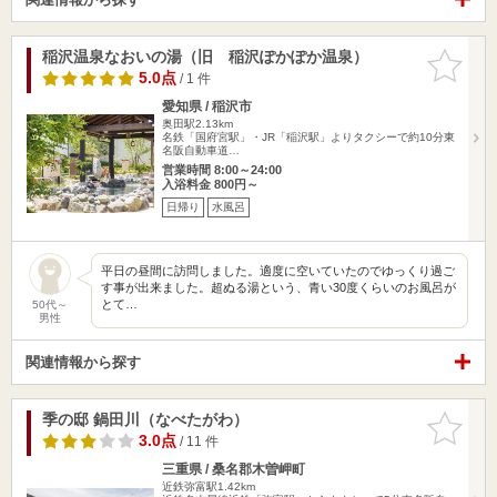
稲沢温泉なおいの湯（旧 稲沢ぽかぽか温泉）
お気に入
りに追加
5.0点
/ 1 件
愛知県 / 稲沢市
奥田駅2.13km
名鉄「国府宮駅」・JR「稲沢駅」よりタクシーで約10分東
名阪自動車道…
営業時間 8:00～24:00
入浴料金 800円～
日帰り
水風呂
平日の昼間に訪問しました。適度に空いていたのでゆっくり過ご
す事が出来ました。超ぬる湯という、青い30度くらいのお風呂が
とて…
50代～
男性
関連情報から探す
季の邸 鍋田川（なべたがわ）
お気に入
りに追加
3.0点
/ 11 件
三重県 / 桑名郡木曽岬町
近鉄弥富駅1.42km