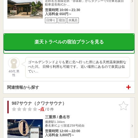
近鉄名古屋線近鉄「弥富駅」からタクシーで5分東名阪自
動車道長島ICか…
営業時間 10:00～21:30
入浴料金 650円～
日帰り
宿泊
水風呂
楽天トラベルの宿泊プランを見る
ゴールデンランドよりも更に北へ行った所にある天然温泉旅館な
べた川。 日帰り利用も可能です。 近い場所にあるので泉質は似
てい…
40代 男
性
関連情報から探す
987サウナ（クワナサウナ）
お気に入
りに追加
-点
/ 0 件
三重県 / 桑名市
播磨駅1.34km
桑名東ICより国道258号経由
営業時間 12:00～22:00
入浴料金 3,800円～