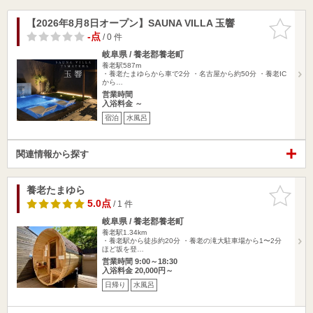
【2026年8月8日オープン】SAUNA VILLA 玉響
お気に入
りに追加
-点
/ 0 件
岐阜県 / 養老郡養老町
養老駅587m
・養老たまゆらから車で2分 ・名古屋から約50分 ・養老IC
から…
営業時間
入浴料金 ～
宿泊
水風呂
関連情報から探す
養老たまゆら
お気に入
りに追加
5.0点
/ 1 件
岐阜県 / 養老郡養老町
養老駅1.34km
・養老駅から徒歩約20分 ・養老の滝大駐車場から1〜2分
ほど坂を登…
営業時間 9:00～18:30
入浴料金 20,000円～
日帰り
水風呂