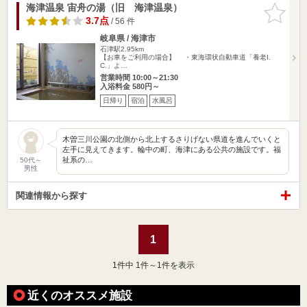
海津温泉 宙舟の湯（旧 海津温泉）
お気に入
りに追加
3.7点
/ 56 件
岐阜県 / 海津市
石津駅2.95km
【お車をご利用の場合】 ・東海環状自動車道「養老I.
C.」よ…
営業時間 10:00～21:30
入浴料金 580円～
日帰り
宿泊
水風呂
木曽三川公園の北側から北上するさりげない県道を進んでいくと
左手に見えてきます。輪中の町、海津にある公共の施設です。福
祉系の…
50代～
男性
関連情報から探す
1
1
件中 1件～1件を表示
近くのオススメ施設