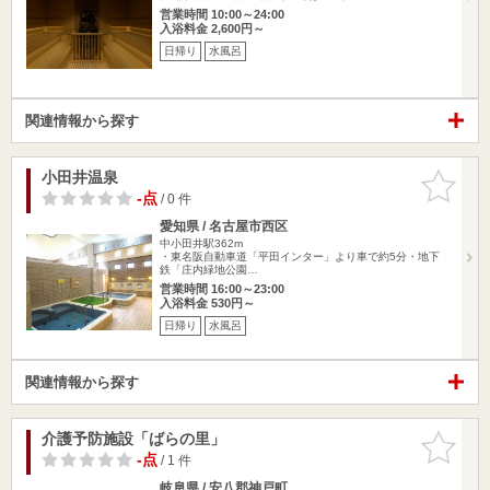
営業時間 10:00～24:00
入浴料金 2,600円～
日帰り
水風呂
関連情報から探す
小田井温泉
お気に入
りに追加
-点
/ 0 件
愛知県 / 名古屋市西区
中小田井駅362m
・東名阪自動車道「平田インター」より車で約5分・地下
鉄「庄内緑地公園…
営業時間 16:00～23:00
入浴料金 530円～
日帰り
水風呂
関連情報から探す
介護予防施設「ばらの里」
お気に入
りに追加
-点
/ 1 件
岐阜県 / 安八郡神戸町