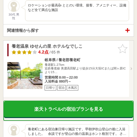
ロケーションが最高👍 ととのい環境、接客、アメニティー、設備
など全て満点な施設
30代 男
性
関連情報から探す
養老温泉 ゆせんの里 ホテルなでしこ
お気に入
りに追加
4.2点
/ 65 件
岐阜県 / 養老郡養老町
養老駅1.27km
近鉄養老線 美濃高田駅より徒歩15分大垣ICまたは関ヶ原IC
より15…
営業時間 8:00～22:00
入浴料金 880円～
日帰り
宿泊
水風呂
楽天トラベルの宿泊プランを見る
養老町にある宿泊兼日帰り施設です。早朝伊吹山登山の後に入浴
しました。 余談ですが登山の後の温泉はホント格別です。 さ…