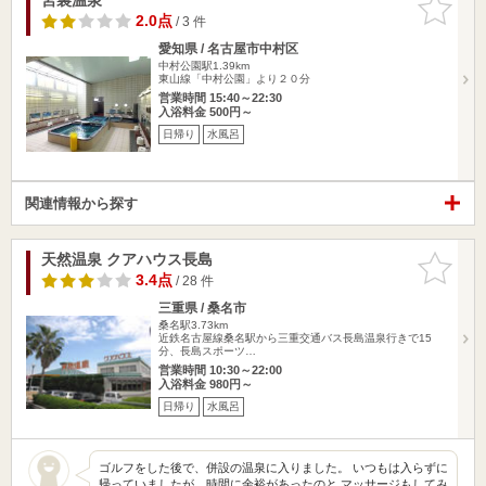
りに追加
2.0点
/ 3 件
愛知県 / 名古屋市中村区
中村公園駅1.39km
東山線「中村公園」より２０分
営業時間 15:40～22:30
入浴料金 500円～
日帰り
水風呂
関連情報から探す
天然温泉 クアハウス長島
お気に入
りに追加
3.4点
/ 28 件
三重県 / 桑名市
桑名駅3.73km
近鉄名古屋線桑名駅から三重交通バス長島温泉行きで15
分、長島スポーツ…
営業時間 10:30～22:00
入浴料金 980円～
日帰り
水風呂
ゴルフをした後で、併設の温泉に入りました。 いつもは入らずに
帰っていましたが、時間に余裕があったのと マッサージもしてみ