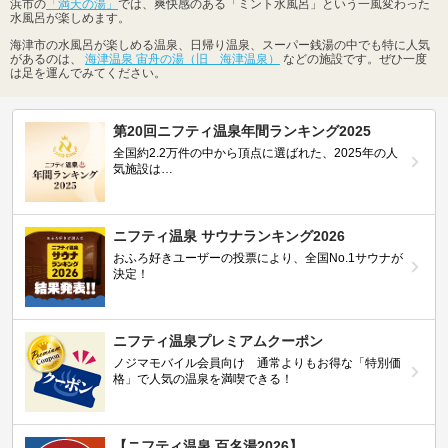
浜市の
「満天の湯」
では、爽快感のある「ミント水風呂」という一風変わった
水風呂が楽しめます。
海津市の水風呂が楽しめる温泉、日帰り温泉、スーパー銭湯の中でも特に人気
があるのは、
海津温泉 宙舟の湯（旧 海津温泉）
などの施設です。ぜひ一度
は足を運んでみてください。
第20回ニフティ温泉年間ランキング2025
全国約2.2万件の中から頂点に選ばれた、2025年の人
気施設は…
ニフティ温泉 サウナランキング2026
おふろ好きユーザーの投票により、全国No.1サウナが
決定！
ニフティ温泉プレミアムクーポン
ノジマモバイル会員向け 通常よりもお得な「特別価
格」で人気の温泉を満喫できる！
【ニフティ温泉 百名湯2026】