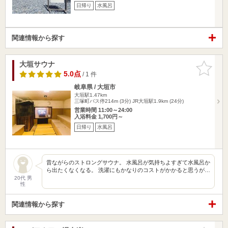
日帰り
水風呂
関連情報から探す
大垣サウナ
お気に入
りに追加
5.0点
/ 1 件
岐阜県 / 大垣市
大垣駅1.47km
三塚町バス停214m (3分) JR大垣駅1.9km (24分)
営業時間 11:00～24:00
入浴料金 1,700円～
日帰り
水風呂
昔ながらのストロングサウナ。 水風呂が気持ちよすぎて水風呂か
ら出たくなくなる。 洗濯にもかなりのコストがかかると思うが…
20代 男
性
関連情報から探す