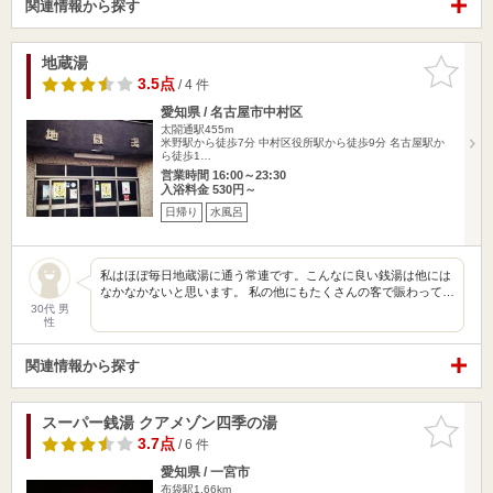
関連情報から探す
地蔵湯
お気に入
りに追加
3.5点
/ 4 件
愛知県 / 名古屋市中村区
太閤通駅455m
米野駅から徒歩7分 中村区役所駅から徒歩9分 名古屋駅か
ら徒歩1…
営業時間 16:00～23:30
入浴料金 530円～
日帰り
水風呂
私はほぼ毎日地蔵湯に通う常連です。こんなに良い銭湯は他には
なかなかないと思います。 私の他にもたくさんの客で賑わって…
30代 男
性
関連情報から探す
スーパー銭湯 クアメゾン四季の湯
お気に入
りに追加
3.7点
/ 6 件
愛知県 / 一宮市
布袋駅1.66km