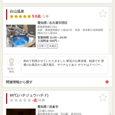
白山温泉
お気に入
りに追加
5.0点
/ 1 件
愛知県 / 名古屋市西区
東枇杷島駅279m
名鉄・東枇杷島駅から徒歩2分、名鉄・栄生駅の名鉄病院
側出口から徒歩6…
営業時間 15:00～24:00
入浴料金 500円～
日帰り
水風呂
初めて利用させていただきました 駅近の公衆浴場、銭湯です 普
通のお風呂から露天風呂、サウナなどあり サウナはスーパー…
50代～
男性
関連情報から探す
88℃(ハチジュウハチド)
お気に入
りに追加
-点
/ 0 件
愛知県 / 岩倉市
石仏駅1.20km
愛知県名鉄犬山線「石仏駅」徒歩20分