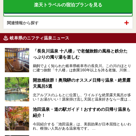
楽天トラベルの宿泊プランを見る
関連情報から探す
岐阜県のニフティ温泉ニュース
「長良川温泉 十八楼」で老舗旅館の風格と鉄分た
っぷりの濁り湯を楽しむ
鵜飼でよく知られた岐阜県岐阜市の長良川。この川のほとり
に建つ旅館「十八楼」は創業160年以上を誇る老舗。川側の
客室からは長良川を一望、温泉はインパクトのある赤褐色の
濁り湯で、地産地消にこだわった食事も定評があります。
開放感抜群！奥飛騨のオススメ日帰り温泉・絶景露
天風呂5選
そして大浴場は日帰り入浴もできるんですよ。泊まりでも日
帰りでも楽しめる「十八楼」を、周辺の川原町の町並みや、
北アルプスのふもとに位置し、ワイルドな絶景露天風呂が多
岐阜の手仕事に触れる旅とともに楽しんでみてはいかがでし
い！お湯がいい！源泉掛け流し天国と温泉好きなら一度は行
ょう！
きたいと思う岐阜県の奥飛騨温泉郷。
───
池田温泉・道の駅ガイド！おすすめの日帰り温泉も
「平湯温泉」「福地温泉」「新平湯温泉」「栃尾温泉」「新
提供元：岐阜県【PR】
紹介！
穂高温泉」と5つの温泉地を総称して奥飛騨温泉郷と呼びま
この記事は岐阜県のPR記事です。
すが、この中でも気軽に日帰りで楽しめる開放感抜群の露天
今回紹介する「池田温泉」は、美肌効果が日本屈指ともいわ
風呂を5ヶ所ご紹介したいと思います。いずれも素晴らしい
れ、根強い人気がある温泉地です。
温泉ですよ！
岐阜県にあり、名古屋からは日帰りで、東京や大阪からなら