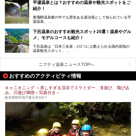
温泉旅として利用することができます。
平湯温泉とは？おすすめの温泉や観光スポットをご
紹介！
池田温泉には道の駅があるなど、温泉、観光、買い物と、さ
まざまな楽しみ方が可能です。
奥飛騨温泉郷の中でも歴史ある湯治場として知られている平
そんな池田温泉の魅力を詳しく紹介していきます！
湯温泉。
岐阜県と長野県を結ぶ安房トンネルの開通以来、東京方面か
らの利用客も増え、ますます賑わいを見せています。そこで
下呂温泉のおすすめ観光スポット25選！温泉やグル
今回は、平湯温泉の観光スポットとおすすめの温泉施設を紹
メ、モデルコースも紹介！
介します。気になる温泉をぜひチェックしてみてください。
下呂温泉は「日本三名泉」の1つにも数えられる国内屈指の
温泉観光スポット。
訪れる際には美肌で知られるお湯とあわせて、当地ならでは
のグルメを楽しんだり、周辺にある名所にも足を伸ばしたり
したいもの。
ニフティ温泉ニュースTOPへ
本記事では、下呂温泉エリアにあるおすすめの観光スポット
おすすめのアクティビティ情報
をご紹介するとともに散策する際のモデルコースもご提案。
下呂温泉観光をたっぷりとガイドします！
キャニオニング ～美しすぎる渓谷でスライダー、滝遊び、飛び込
み、川遊び満喫～写真付き～
岐阜県関市洞戸通元寺318-7