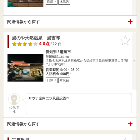
日帰り
水風呂
関連情報から探す
湯のや天然温泉 湯吉郎
お気に入
りに追加
4.0点
/ 72 件
愛知県 / 清須市
新川橋駅1.53km
名鉄名古屋本線新川橋駅から徒歩東名阪自動車道甚目寺南I
Cより車で約3…
営業時間 9:00～25:00
入浴料金 900円～
日帰り
水風呂
サウナ室内に水風呂設置!? …
40代 男
性
関連情報から探す
宮裏温泉
お気に入