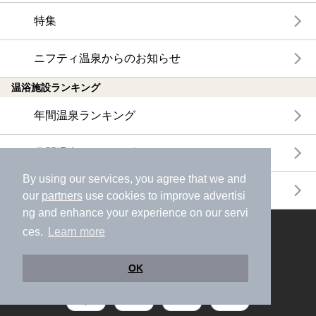
特集
ニフティ温泉からのお知らせ
温浴施設ランキング
年間温泉ランキング
月間温泉ランキング
By using our services, you agree that we and
サウナランキング
our
partners
use cookies to improve advertisi
ng and enhance your experience on our servi
ces.
Learn more
ニフティ温泉公式アカウントをフォローして
おトク情報やクーポン情報を受け取ろう
OK