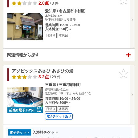
りに追加
2.0点
/ 3 件
愛知県 / 名古屋市中村区
本陣駅516m
地下鉄本陣駅より徒歩
営業時間 15:30～23:00
入浴料金 550円～
日帰り
水風呂
関連情報から探す
アソビックスあさひ あさひの湯
お気に入
りに追加
3.2点
/ 29 件
三重県 / 三重郡朝日町
伊勢朝日駅911m
近鉄伊勢「朝日駅」から徒歩15分
営業時間 10:00～24:00
入浴料金 800円～
日帰り
水風呂
電子チケットあり
入浴料チケット
電子チケット