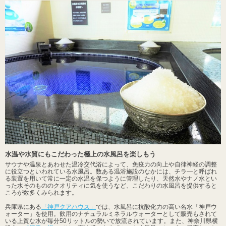
水温や水質にもこだわった極上の水風呂を楽しもう
サウナや温泉とあわせた温冷交代浴によって、免疫力の向上や自律神経の調整
に役立つといわれている水風呂。数ある温浴施設のなかには、チラ―と呼ばれ
る装置を用いて常に一定の水温を保つように管理したり、天然水やナノ水とい
った水そのもののクオリティに気を使うなど、こだわりの水風呂を提供すると
ころが数多くみられます。
兵庫県にある
「神戸クアハウス」
では、水風呂に抗酸化力の高い名水「神戸ウ
ォーター」を使用。飲用のナチュラルミネラルウォーターとして販売もされて
いる上質な水が毎分50リットルの勢いで放流されています。また、神奈川県横