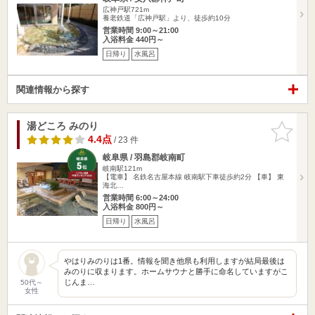
広神戸駅721m
養老鉄道「広神戸駅」より、徒歩約10分
営業時間 9:00～21:00
入浴料金 440円～
日帰り
水風呂
関連情報から探す
湯どころ みのり
お気に入
りに追加
4.4点
/ 23 件
岐阜県 / 羽島郡岐南町
岐南駅121m
【電車】 名鉄名古屋本線 岐南駅下車徒歩約2分 【車】 東
海北…
営業時間 6:00～24:00
入浴料金 800円～
日帰り
水風呂
やはりみのりは1番。情報を聞き他県も利用しますが結局最後は
みのりに収まります。ホームサウナと勝手に命名していますがこ
じんま…
50代～
女性