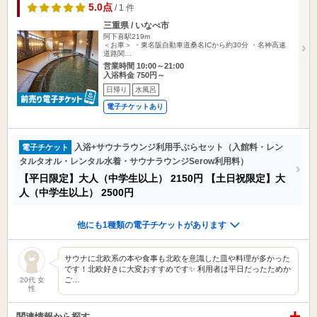
5.0点
/ 1 件
三重県 / いなべ市
阿下喜駅219m
＜お車＞ ・東名阪自動車道桑名ICから約30分 ・名神高速
道路関…
営業時間 10:00～21:00
入浴料金 750円～
日帰り
水風呂
電子チケットあり
入浴+サウナラウンジ利用手ぶらセット（入館料・レン
電子チケット
タルタオル・レンタル水着・サウナラウンジSerow利用料）
【平日限定】大人（中学生以上）
2150円
【土日祝限定】大
人（中学生以上）
2500円
他にも1種類の電子チケットがあります
サウナに北欧系の本や食事も北欧を意識した皿や料理が多かった
です！北欧好きに大変おすすめです✨ 利用者は平日だったためか
ご…
20代 女
性
関連情報から探す