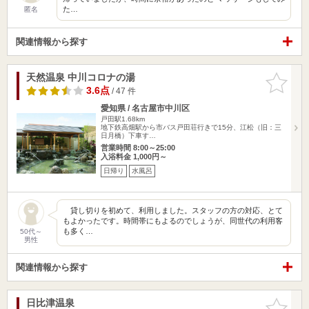
た…
匿名
関連情報から探す
天然温泉 中川コロナの湯
お気に入
りに追加
3.6点
/ 47 件
愛知県 / 名古屋市中川区
戸田駅1.68km
地下鉄高畑駅から市バス戸田荘行きで15分、江松（旧：三
日月橋）下車す…
営業時間 8:00～25:00
入浴料金 1,000円～
日帰り
水風呂
貸し切りを初めて、利用しました。スタッフの方の対応、とて
もよかったです。時間帯にもよるのでしょうが、同世代の利用客
も多く…
50代～
男性
関連情報から探す
日比津温泉
お気に入