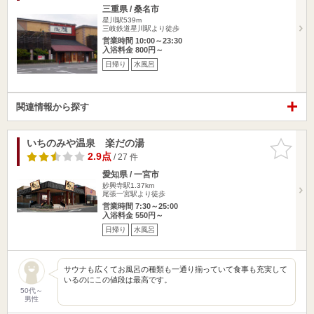
三重県 / 桑名市
星川駅539m
三岐鉄道星川駅より徒歩
営業時間 10:00～23:30
入浴料金 800円～
日帰り
水風呂
関連情報から探す
いちのみや温泉 楽だの湯
お気に入
りに追加
2.9点
/ 27 件
愛知県 / 一宮市
妙興寺駅1.37km
尾張一宮駅より徒歩
営業時間 7:30～25:00
入浴料金 550円～
日帰り
水風呂
サウナも広くてお風呂の種類も一通り揃っていて食事も充実して
いるのにこの値段は最高です。
50代～
男性