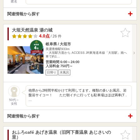
匿名
関連情報から探す
大垣天然温泉 湯の城
お気に入
りに追加
4.0点
/ 26 件
岐阜県 / 大垣市
美濃青柳駅933m
・大垣駅方面から ACCESS JR東海道本線「大垣駅」南へ
車で約1…
営業時間 6:00～24:00
入浴料金 750円～
日帰り
水風呂
他県から2時間半程かけて利用してます。種類の多いお風呂、岩
盤浴サイコー！ ただ朝イチに行っても駐車場はほぼ満車(T .
…
50代～
女性
関連情報から探す
おふろcafé あげき温泉（旧阿下喜温泉 あじさいの
お気に入
里）
りに追加