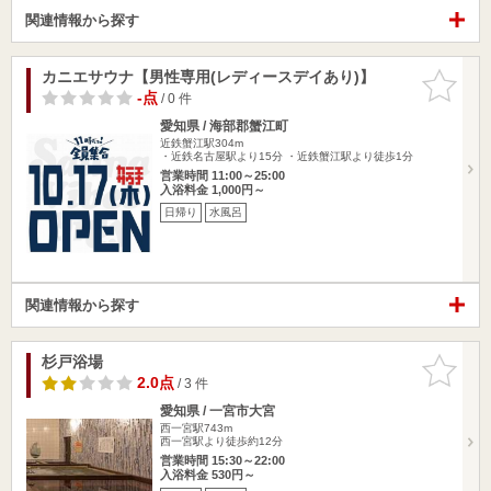
関連情報から探す
カニエサウナ【男性専用(レディースデイあり)】
お気に入
りに追加
-点
/ 0 件
愛知県 / 海部郡蟹江町
近鉄蟹江駅304m
・近鉄名古屋駅より15分 ・近鉄蟹江駅より徒歩1分
営業時間 11:00～25:00
入浴料金 1,000円～
日帰り
水風呂
関連情報から探す
杉戸浴場
お気に入
りに追加
2.0点
/ 3 件
愛知県 / 一宮市大宮
西一宮駅743m
西一宮駅より徒歩約12分
営業時間 15:30～22:00
入浴料金 530円～