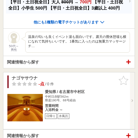
【平日・土日祝全日】大人
800円
→
700円
【平日・土日祝
全日】小学生
500円
【平日・土日祝全日】3歳以上
400円
他にも1種類の電子チケットがあります
温泉の匂いも良くイベント湯も面白いです。露天の畳休憩場も横
になれて気持ちいいです。 1番気に入ったのは無重力マッサージ
チ…
50代～
男性
関連情報から探す
ナゴヤサウナ
お気に入
りに追加
-点
/ 0 件
愛知県 / 名古屋市中村区
中村日赤駅562m
県道190号、68号経由
営業時間
入浴料金 ～
日帰り
水風呂
関連情報から探す