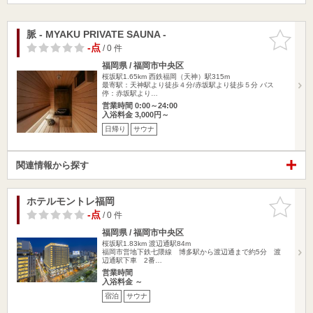
脈 - MYAKU PRIVATE SAUNA -
お気に入
りに追加
-点
/ 0 件
福岡県 / 福岡市中央区
桜坂駅1.65km
西鉄福岡（天神）駅315m
最寄駅：天神駅より徒歩４分/赤坂駅より徒歩５分 バス
停：赤坂駅より…
営業時間 0:00～24:00
入浴料金 3,000円～
日帰り
サウナ
関連情報から探す
ホテルモントレ福岡
お気に入
りに追加
-点
/ 0 件
福岡県 / 福岡市中央区
桜坂駅1.83km
渡辺通駅84m
福岡市営地下鉄七隈線 博多駅から渡辺通まで約5分 渡
辺通駅下車 2番…
営業時間
入浴料金 ～
宿泊
サウナ