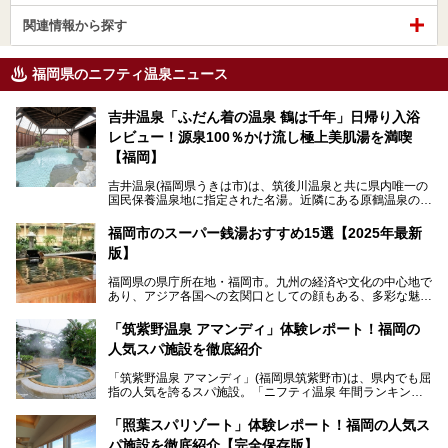
関連情報から探す
福岡県のニフティ温泉ニュース
吉井温泉「ふだん着の温泉 鶴は千年」日帰り入浴
レビュー！源泉100％かけ流し極上美肌湯を満喫
【福岡】
吉井温泉(福岡県うきは市)は、筑後川温泉と共に県内唯一の
国民保養温泉地に指定された名湯。近隣にある原鶴温泉の観
光地風情と異なり、長閑な田園地帯に佇む小さな温泉地で
す。
福岡市のスーパー銭湯おすすめ15選【2025年最新
版】
「ふだん着の温泉 鶴は千年」は、吉井温泉にある日帰り入
浴施設。源泉100％かけ流しの極上美肌湯を楽しめ、近隣の
福岡県の県庁所在地・福岡市。九州の経済や文化の中心地で
住民や温泉ファンに愛され続けています。今回は筆者自ら日
あり、アジア各国への玄関口としての顔もある、多彩な魅力
帰り入浴し、自慢の温泉を中心に詳細レビューします！
をもつ大都市です。
「筑紫野温泉 アマンディ」体験レポート！福岡の
そんな福岡市は、スーパー銭湯も多種多彩。玄界灘を眺めら
人気スパ施設を徹底紹介
れるリゾート気分満点のスーパー銭湯から、繁華街近くのレ
トロな銭湯、泉質自慢の天然温泉まで、福岡市で行ってみた
「筑紫野温泉 アマンディ」(福岡県筑紫野市)は、県内でも屈
いスーパー銭湯を一挙ご紹介します。
指の人気を誇るスパ施設。「ニフティ温泉 年間ランキング2
022」では、福岡県岩盤浴部門第１位を獲得。いつも多くの
入浴客で賑わっています。
「照葉スパリゾート」体験レポート！福岡の人気ス
パ施設を徹底紹介【完全保存版】
そこで今回は、ニフティ温泉ライターである筆者が現地訪