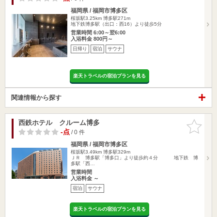
福岡県 / 福岡市博多区
桜坂駅3.25km
博多駅271m
地下鉄博多駅（出口：西16）より徒歩5分
営業時間 6:00～翌6:00
入浴料金 800円～
日帰り
宿泊
サウナ
楽天トラベルの宿泊プランを見る
関連情報から探す
西鉄ホテル クルーム博多
お気に入
りに追加
-点
/ 0 件
福岡県 / 福岡市博多区
桜坂駅3.49km
博多駅329m
ＪＲ 博多駅「博多口」より徒歩約４分 地下鉄 博
多駅「西…
営業時間
入浴料金 ～
宿泊
サウナ
楽天トラベルの宿泊プランを見る