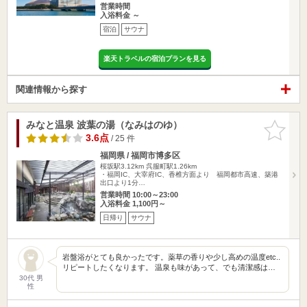
営業時間
入浴料金 ～
宿泊
サウナ
楽天トラベルの宿泊プランを見る
関連情報から探す
みなと温泉 波葉の湯（なみはのゆ）
お気に入
りに追加
3.6点
/ 25 件
福岡県 / 福岡市博多区
桜坂駅3.12km
呉服町駅1.26km
・福岡IC、大宰府IC、香椎方面より 福岡都市高速、築港
出口より1分…
営業時間 10:00～23:00
入浴料金 1,100円～
日帰り
サウナ
岩盤浴がとても良かったです。薬草の香りや少し高めの温度etc..
リピートしたくなります。 温泉も味があって、でも清潔感は…
30代 男
性