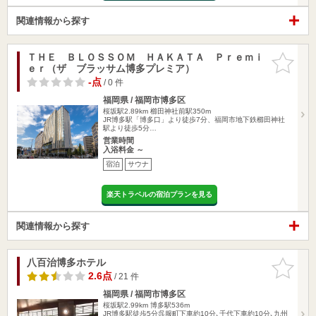
関連情報から探す
ＴＨＥ ＢＬＯＳＳＯＭ ＨＡＫＡＴＡ Ｐｒｅｍｉ
お気に入
ｅｒ（ザ ブラッサム博多プレミア）
りに追加
-点
/ 0 件
福岡県 / 福岡市博多区
桜坂駅2.89km
櫛田神社前駅350m
JR博多駅「博多口」より徒歩7分、福岡市地下鉄櫛田神社
駅より徒歩5分…
営業時間
入浴料金 ～
宿泊
サウナ
楽天トラベルの宿泊プランを見る
関連情報から探す
八百治博多ホテル
お気に入
りに追加
2.6点
/ 21 件
福岡県 / 福岡市博多区
桜坂駅2.99km
博多駅536m
JR博多駅徒歩5分呉服町下車約10分､千代下車約10分､九州