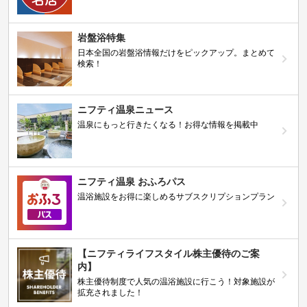
岩盤浴特集
日本全国の岩盤浴情報だけをピックアップ。まとめて
検索！
ニフティ温泉ニュース
温泉にもっと行きたくなる！お得な情報を掲載中
ニフティ温泉 おふろパス
温浴施設をお得に楽しめるサブスクリプションプラン
【ニフティライフスタイル株主優待のご案
内】
株主優待制度で人気の温浴施設に行こう！対象施設が
拡充されました！