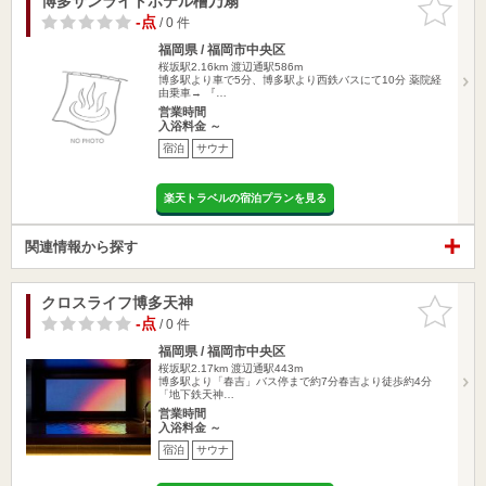
博多サンライトホテル檜乃扇
お気に入
りに追加
-点
/ 0 件
福岡県 / 福岡市中央区
桜坂駅2.16km
渡辺通駅586m
博多駅より車で5分、博多駅より西鉄バスにて10分 薬院経
由乗車→ 『…
営業時間
入浴料金 ～
宿泊
サウナ
楽天トラベルの宿泊プランを見る
関連情報から探す
クロスライフ博多天神
お気に入
りに追加
-点
/ 0 件
福岡県 / 福岡市中央区
桜坂駅2.17km
渡辺通駅443m
博多駅より「春吉」バス停まで約7分春吉より徒歩約4分
「地下鉄天神…
営業時間
入浴料金 ～
宿泊
サウナ