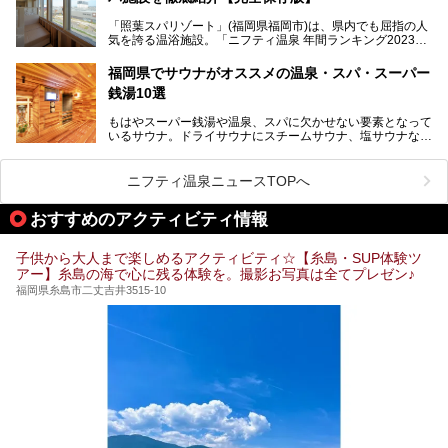
問。週替わりで男女入替制の温泉・サウナや岩盤浴・VIPル
「照葉スパリゾート」(福岡県福岡市)は、県内でも屈指の人
ーム・併設するレストランを体験し、それらの全貌を徹底紹
気を誇る温浴施設。「ニフティ温泉 年間ランキング2023」
介します！
では福岡県総合第３位を獲得し、平日・土日を問わず多くの
常連客で賑わっています。
福岡県でサウナがオススメの温泉・スパ・スーパー
銭湯10選
そこで今回は、ニフティ温泉ライターである筆者が現地体
験。超人気の岩盤房(岩盤浴)をはじめ、スパ＆サウナ・アミ
もはやスーパー銭湯や温泉、スパに欠かせない要素となって
ューズメント・宿泊施設・グルメ・その他施設まで、多彩な
いるサウナ。ドライサウナにスチームサウナ、塩サウナな
る全貌と魅力を徹底紹介します！
ど、いくつか異なるタイプが楽しめたり、水風呂や外気浴ス
ペース、ロウリュウなど、心ゆくまで楽しむためのサービス
が充実した施設も多くみられます。
ニフティ温泉ニュースTOPへ
今回はそんなサウナにこだわった、福岡県内のオススメ温
泉・銭湯・スパを10件紹介したいと思います！
おすすめのアクティビティ情報
子供から大人まで楽しめるアクティビティ☆【糸島・SUP体験ツ
アー】糸島の海で心に残る体験を。撮影お写真は全てプレゼン♪
福岡県糸島市二丈吉井3515-10