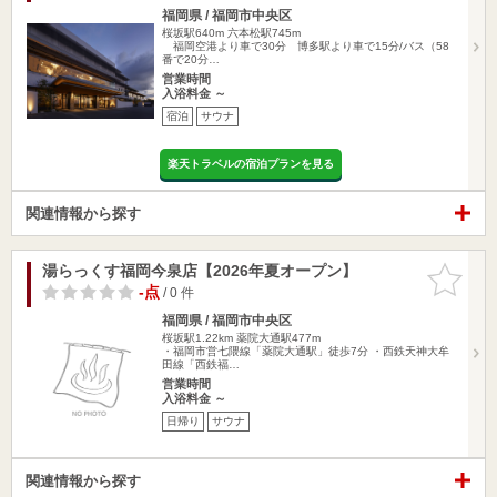
福岡県 / 福岡市中央区
桜坂駅640m
六本松駅745m
福岡空港より車で30分 博多駅より車で15分/バス（58
番で20分…
営業時間
入浴料金 ～
宿泊
サウナ
楽天トラベルの宿泊プランを見る
関連情報から探す
湯らっくす福岡今泉店【2026年夏オープン】
お気に入
りに追加
-点
/ 0 件
福岡県 / 福岡市中央区
桜坂駅1.22km
薬院大通駅477m
・福岡市営七隈線「薬院大通駅」徒歩7分 ・西鉄天神大牟
田線「西鉄福…
営業時間
入浴料金 ～
日帰り
サウナ
関連情報から探す