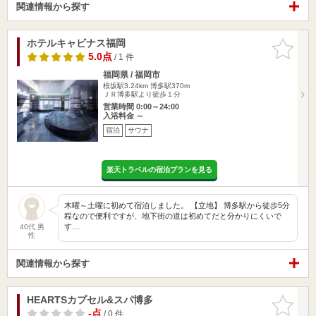
関連情報から探す
ホテルキャビナス福岡
お気に入
りに追加
5.0点
/ 1 件
福岡県 / 福岡市
桜坂駅3.24km
博多駅370m
ＪＲ博多駅より徒歩１分
営業時間 0:00～24:00
入浴料金 ～
宿泊
サウナ
楽天トラベルの宿泊プランを見る
木曜～土曜に初めて宿泊しました。 【立地】 博多駅から徒歩5分
程なので便利ですが、地下街の道は初めてだと分かりにくいで
す…
40代 男
性
関連情報から探す
HEARTSカプセル&スパ博多
お気に入
りに追加
-点
/ 0 件