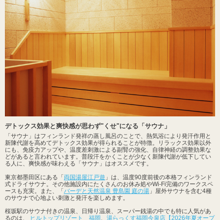
デトックス効果と爽快感が思わず"くせ"になる「サウナ」
「サウナ」はフィンランド発祥の蒸し風呂のことで、熱気浴により発汗作用と
新陳代謝を高めてデトックス効果が得られることが特徴。リラックス効果以外
にも、免疫力アップや、温度差刺激による副腎の強化、自律神経の調整効果な
どがあると言われています。普段汗をかくことが少なく新陳代謝が低下してい
る人に、爽快感が味わえる「サウナ」はオススメです。
東京都墨田区にある「
両国湯屋江戸遊
」は、温度90度前後の本格フィンランド
式ドライサウナ。その他施設内にたくさんのお休み処やWi-Fi完備のワークスペ
ースも充実。また、「
バーデと天然温泉 豊島園 庭の湯
」屋外サウナを含む4種
のサウナで心地よい刺激と発汗を楽しめます。
桜坂駅のサウナ付きの温泉、日帰り温泉、スーパー銭湯の中でも特に人気があ
るのは、
ヒルトップリゾート 福岡
、
湯らっくす福岡今泉店【2026年夏オープ