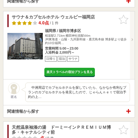
関連情報から探す
サウナ＆カプセルホテル ウェルビー福岡店
お気に入
りに追加
4.0点
/ 1 件
福岡県 / 福岡市博多区
桜坂駅2.71km
櫛田神社前駅44m
JR東海道・山陽・九州新幹線・鹿児島本線 博多駅より徒歩
約10分福岡…
営業時間 5:00～23:00
入浴料金 2,000円～
日帰り
宿泊
サウナ
楽天トラベルの宿泊プランを見る
中洲周辺でカプセルホテルを探していたら、なかなか有利なプ
ランのカプセルホテルを発見したので、じゃらんｎｅｔで宿泊予
約の上…
匿名
関連情報から探す
天然温泉袖湊の湯 ドーミーインＰＲＥＭＩＵＭ博
お気に入
多・キャナルシティ前
りに追加