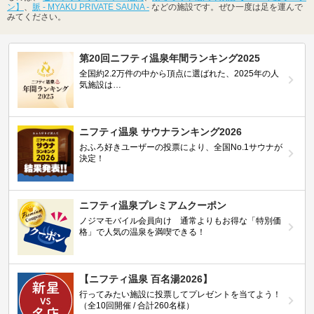
ン】
、
脈 - MYAKU PRIVATE SAUNA -
などの施設です。ぜひ一度は足を運んで
みてください。
第20回ニフティ温泉年間ランキング2025
全国約2.2万件の中から頂点に選ばれた、2025年の人
気施設は…
ニフティ温泉 サウナランキング2026
おふろ好きユーザーの投票により、全国No.1サウナが
決定！
ニフティ温泉プレミアムクーポン
ノジマモバイル会員向け 通常よりもお得な「特別価
格」で人気の温泉を満喫できる！
【ニフティ温泉 百名湯2026】
行ってみたい施設に投票してプレゼントを当てよう！
（全10回開催 / 合計260名様）