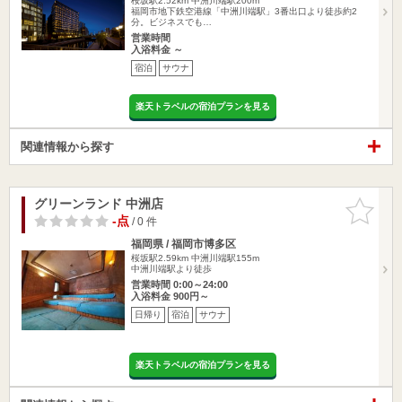
桜坂駅2.52km
中洲川端駅200m
福岡市地下鉄空港線「中洲川端駅」3番出口より徒歩約2
分。ビジネスでも…
営業時間
入浴料金 ～
宿泊
サウナ
楽天トラベルの宿泊プランを見る
関連情報から探す
グリーンランド 中洲店
お気に入
りに追加
-点
/ 0 件
福岡県 / 福岡市博多区
桜坂駅2.59km
中洲川端駅155m
中洲川端駅より徒歩
営業時間 0:00～24:00
入浴料金 900円～
日帰り
宿泊
サウナ
楽天トラベルの宿泊プランを見る