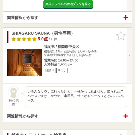
楽天トラベルの宿泊プランを見る
関連情報から探す
SHIAGARU SAUNA（男性専用）
お気に入
りに追加
5.0点
/ 1 件
福岡県 / 福岡市中央区
桜坂駅1.97km
西鉄福岡（天神）駅448m
空港線天神駅西1出口より徒歩52秒
営業時間 14:00～24:00
入浴料金 1,400円～
日帰り
サウナ
いろんなサウナに行ったけど、一番かもしれません。限られたス
ペースですが、サウナ、水風呂、仕上がるルーム（ととのいスペ
ース）…
30代 男
性
関連情報から探す