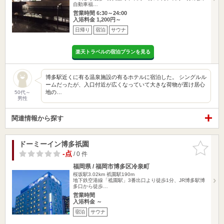
自動車福…
営業時間 6:30～24:00
入浴料金 1,200円～
日帰り
宿泊
サウナ
楽天トラベルの宿泊プランを見る
博多駅近くに有る温泉施設の有るホテルに宿泊した。 シングルル
ームだったが、入口付近が広くなっていて大きな荷物が置け居心
地の…
50代～
男性
関連情報から探す
ドーミーイン博多祇園
お気に入
りに追加
-点
/ 0 件
福岡県 / 福岡市博多区冷泉町
桜坂駅3.02km
祇園駅190m
地下鉄空港線「祗園駅」3番出口より徒歩1分、JR博多駅博
多口から徒歩…
営業時間
入浴料金 ～
宿泊
サウナ