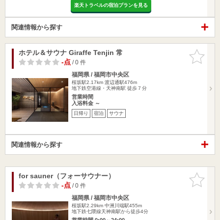
楽天トラベルの宿泊プランを見る
関連情報から探す
ホテル＆サウナ Giraffe Tenjin 常
お気に入
りに追加
-点
/ 0 件
福岡県 / 福岡市中央区
桜坂駅2.17km
渡辺通駅476m
地下鉄空港線・天神南駅 徒歩７分
営業時間
入浴料金 ～
日帰り
宿泊
サウナ
関連情報から探す
for sauner（フォーサウナー）
お気に入
りに追加
-点
/ 0 件
福岡県 / 福岡市中央区
桜坂駅2.29km
中洲川端駅455m
地下鉄七隈線天神南駅から徒歩4分
営業時間 0:00～24:00