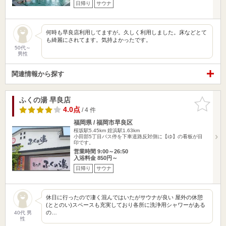
日帰り
サウナ
何時も早良店利用してますが。久しく利用しました。床などとて
も綺麗にされてます。気持よかったです。
50代～
男性
関連情報から探す
ふくの湯 早良店
お気に入
りに追加
4.0点
/ 4 件
福岡県 / 福岡市早良区
桜坂駅5.45km
姪浜駅1.63km
小田部5丁目バス停を下車道路反対側に【ゆ】の看板が目
印です。
営業時間 9:00～26:50
入浴料金 850円～
日帰り
サウナ
休日に行ったので凄く混んではいたがサウナが良い 屋外の休憩
(ととのい)スペースも充実しており各所に洗浄用シャワーがある
の…
40代 男
性