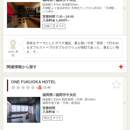
桜坂駅1.87km
赤坂駅508m
天神駅より徒歩約8分 天神北ランプから約3分 「天神駅」
バス停か…
営業時間 7:30～24:00
入浴料金 1,400円～
日帰り
サウナ
溶岩をテーマにしたサウナ施設。最も熱いサ室「溶岩」で行われ
るダブルストーブのダブルロウリュが強烈であった。凄まじい熱
さ。そ…
40代 男
性
関連情報から探す
ONE FUKUOKA HOTEL
お気に入
りに追加
-点
/ 0 件
福岡県 / 福岡市中央区
桜坂駅1.93km
西鉄福岡（天神）駅196m
福岡市地下鉄「天神」駅直結
営業時間
入浴料金 ～
宿泊
サウナ