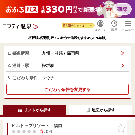
購入済チケットはこちら
ログイン
履歴
メニュー
桜坂駅(福岡県)近くのサウナ施設おすすめ(2026年版)
1. 都道府県
九州・沖縄 / 福岡県
2. 沿線・駅
桜坂駅
3. こだわり条件
サウナ
こだわり条件を変更する
リストから探す
地図から探す
ヒルトップリゾート 福岡
お気に入
りに追加
-点
/ 0 件