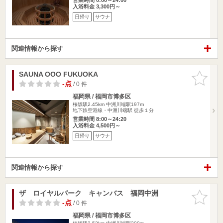
入浴料金 3,300円～
日帰り
サウナ
関連情報から探す
SAUNA OOO FUKUOKA
お気に入
りに追加
-点
/ 0 件
福岡県 / 福岡市博多区
桜坂駅2.45km
中洲川端駅197m
地下鉄空港線・中洲川端駅 徒歩１分
営業時間 8:00～24:20
入浴料金 4,500円～
日帰り
サウナ
関連情報から探す
ザ ロイヤルパーク キャンバス 福岡中洲
お気に入
りに追加
-点
/ 0 件
福岡県 / 福岡市博多区