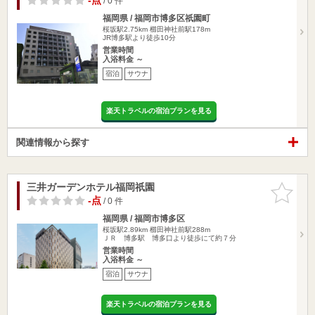
-点
/ 0 件
福岡県 / 福岡市博多区祇園町
桜坂駅2.75km
櫛田神社前駅178m
JR博多駅より徒歩10分
営業時間
入浴料金 ～
宿泊
サウナ
楽天トラベルの宿泊プランを見る
関連情報から探す
三井ガーデンホテル福岡祇園
お気に入
りに追加
-点
/ 0 件
福岡県 / 福岡市博多区
桜坂駅2.89km
櫛田神社前駅288m
ＪＲ 博多駅 博多口より徒歩にて約７分
営業時間
入浴料金 ～
宿泊
サウナ
楽天トラベルの宿泊プランを見る