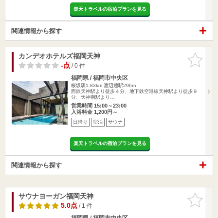
楽天トラベルの宿泊プランを見る
関連情報から探す
カンデオホテルズ福岡天神
お気に入
りに追加
-点
/ 0 件
福岡県 / 福岡市中央区
桜坂駅1.83km
渡辺通駅296m
西鉄天神駅より徒歩４分、地下鉄空港線天神駅より徒歩９
分、天神南駅より…
営業時間 15:00～23:00
入浴料金 1,200円～
日帰り
宿泊
サウナ
楽天トラベルの宿泊プランを見る
関連情報から探す
サウナヨーガン福岡天神
お気に入
りに追加
5.0点
/ 1 件
福岡県 / 福岡市中央区