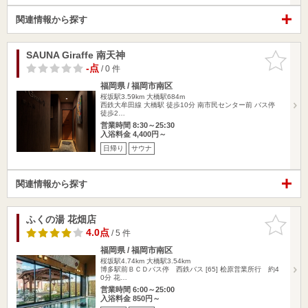
関連情報から探す
SAUNA Giraffe 南天神
お気に入
りに追加
-点
/ 0 件
福岡県 / 福岡市南区
桜坂駅3.59km
大橋駅684m
西鉄大牟田線 大橋駅 徒歩10分 南市民センター前 バス停
徒歩2…
営業時間 8:30～25:30
入浴料金 4,400円～
日帰り
サウナ
関連情報から探す
ふくの湯 花畑店
お気に入
りに追加
4.0点
/ 5 件
福岡県 / 福岡市南区
桜坂駅4.74km
大橋駅3.54km
博多駅前ＢＣＤバス停 西鉄バス [65] 桧原営業所行 約4
0分 花…
営業時間 6:00～25:00
入浴料金 850円～