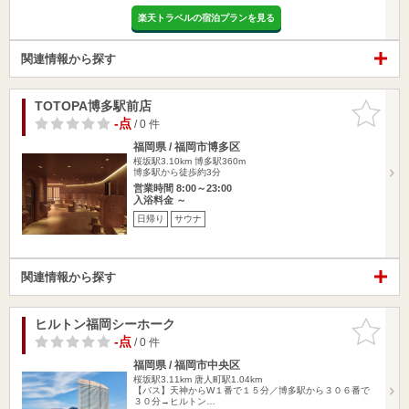
楽天トラベルの宿泊プランを見る
関連情報から探す
TOTOPA博多駅前店
お気に入
りに追加
-点
/ 0 件
福岡県 / 福岡市博多区
桜坂駅3.10km
博多駅360m
博多駅から徒歩約3分
営業時間 8:00～23:00
入浴料金 ～
日帰り
サウナ
関連情報から探す
ヒルトン福岡シーホーク
お気に入
りに追加
-点
/ 0 件
福岡県 / 福岡市中央区
桜坂駅3.11km
唐人町駅1.04km
【バス】天神からW１番で１５分／博多駅から３０６番で
３０分→ヒルトン…