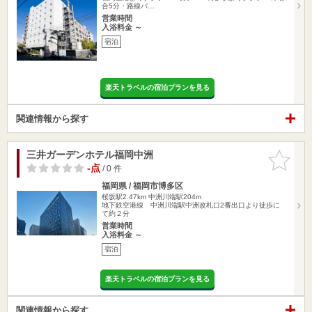
合5分・路線バ…
営業時間
入浴料金 ～
宿泊
楽天トラベルの宿泊プランを見る
関連情報から探す
三井ガーデンホテル福岡中洲
お気に入
りに追加
-点
/ 0 件
福岡県 / 福岡市博多区
桜坂駅2.47km
中洲川端駅204m
地下鉄空港線 中洲川端駅中洲改札口2番出口より徒歩に
て約２分
営業時間
入浴料金 ～
宿泊
楽天トラベルの宿泊プランを見る
関連情報から探す