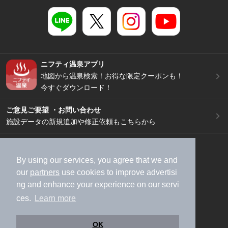
ニフティ温泉アプリ
地図から温泉検索！お得な限定クーポンも！
今すぐダウンロード！
ご意見ご要望 ・お問い合わせ
施設データの新規追加や修正依頼もこちらから
スマートフォン
/
PC
加盟店募集（資料請求）
広告出稿のご案内
By using our services, you agree that we and
our
partners
use cookies to improve advertisi
利用規約
ライフスタイルMEMBERS+規約
ng and enhance your experience on our servi
特定商取引法に基づく表記
ヘルプ
採用情報
ces.
Learn more
運営会社
個人情報保護ポリシー
©NIFTY Lifestyle Co., Ltd.
OK