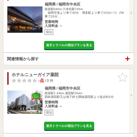
福岡県 / 福岡市中央区
桜坂駅640m
六本松駅745m
福岡空港より車で30分 博多駅より車で15分/バス（58
番で20分…
営業時間
入浴料金 ～
宿泊
楽天トラベルの宿泊プランを見る
関連情報から探す
ホテルニューガイア薬院
お気に入
りに追加
-点
/ 0 件
福岡県 / 福岡市中央区
桜坂駅1.44km
薬院駅204m
西鉄薬院駅又は地下鉄七隈線薬院駅より徒歩約2分
営業時間
入浴料金 ～
宿泊
楽天トラベルの宿泊プランを見る