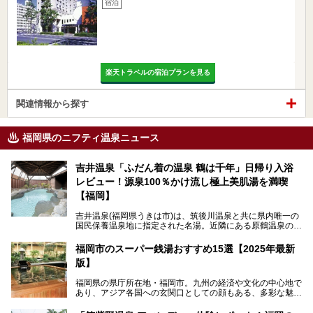
宿泊
楽天トラベルの宿泊プランを見る
関連情報から探す
福岡県のニフティ温泉ニュース
吉井温泉「ふだん着の温泉 鶴は千年」日帰り入浴
レビュー！源泉100％かけ流し極上美肌湯を満喫
【福岡】
吉井温泉(福岡県うきは市)は、筑後川温泉と共に県内唯一の
国民保養温泉地に指定された名湯。近隣にある原鶴温泉の観
光地風情と異なり、長閑な田園地帯に佇む小さな温泉地で
す。
福岡市のスーパー銭湯おすすめ15選【2025年最新
版】
「ふだん着の温泉 鶴は千年」は、吉井温泉にある日帰り入
浴施設。源泉100％かけ流しの極上美肌湯を楽しめ、近隣の
福岡県の県庁所在地・福岡市。九州の経済や文化の中心地で
住民や温泉ファンに愛され続けています。今回は筆者自ら日
あり、アジア各国への玄関口としての顔もある、多彩な魅力
帰り入浴し、自慢の温泉を中心に詳細レビューします！
をもつ大都市です。