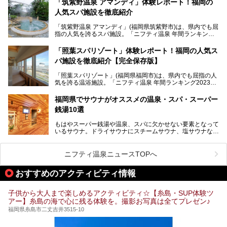
「筑紫野温泉 アマンディ」体験レポート！福岡の
そんな福岡市は、スーパー銭湯も多種多彩。玄界灘を眺めら
人気スパ施設を徹底紹介
れるリゾート気分満点のスーパー銭湯から、繁華街近くのレ
トロな銭湯、泉質自慢の天然温泉まで、福岡市で行ってみた
「筑紫野温泉 アマンディ」(福岡県筑紫野市)は、県内でも屈
いスーパー銭湯を一挙ご紹介します。
指の人気を誇るスパ施設。「ニフティ温泉 年間ランキング2
022」では、福岡県岩盤浴部門第１位を獲得。いつも多くの
入浴客で賑わっています。
「照葉スパリゾート」体験レポート！福岡の人気ス
パ施設を徹底紹介【完全保存版】
そこで今回は、ニフティ温泉ライターである筆者が現地訪
問。週替わりで男女入替制の温泉・サウナや岩盤浴・VIPル
「照葉スパリゾート」(福岡県福岡市)は、県内でも屈指の人
ーム・併設するレストランを体験し、それらの全貌を徹底紹
気を誇る温浴施設。「ニフティ温泉 年間ランキング2023」
介します！
では福岡県総合第３位を獲得し、平日・土日を問わず多くの
常連客で賑わっています。
福岡県でサウナがオススメの温泉・スパ・スーパー
銭湯10選
そこで今回は、ニフティ温泉ライターである筆者が現地体
験。超人気の岩盤房(岩盤浴)をはじめ、スパ＆サウナ・アミ
もはやスーパー銭湯や温泉、スパに欠かせない要素となって
ューズメント・宿泊施設・グルメ・その他施設まで、多彩な
いるサウナ。ドライサウナにスチームサウナ、塩サウナな
る全貌と魅力を徹底紹介します！
ど、いくつか異なるタイプが楽しめたり、水風呂や外気浴ス
ペース、ロウリュウなど、心ゆくまで楽しむためのサービス
が充実した施設も多くみられます。
ニフティ温泉ニュースTOPへ
今回はそんなサウナにこだわった、福岡県内のオススメ温
泉・銭湯・スパを10件紹介したいと思います！
おすすめのアクティビティ情報
子供から大人まで楽しめるアクティビティ☆【糸島・SUP体験ツ
アー】糸島の海で心に残る体験を。撮影お写真は全てプレゼン♪
福岡県糸島市二丈吉井3515-10