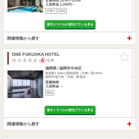
営業時間 15:00～23:00
入浴料金 1,200円～
日帰り
宿泊
楽天トラベルの宿泊プランを見る
関連情報から探す
ONE FUKUOKA HOTEL
お気に入
りに追加
-点
/ 0 件
福岡県 / 福岡市中央区
桜坂駅1.93km
西鉄福岡（天神）駅196m
福岡市地下鉄「天神」駅直結
営業時間
入浴料金 ～
宿泊
楽天トラベルの宿泊プランを見る
関連情報から探す