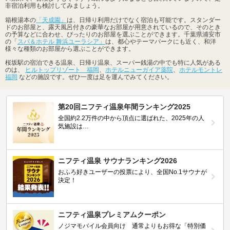
非宿泊利用も検討してみましょう。
箱根湯本の
「天成園」
は、日帰り利用だけでなく宿泊も可能です。スタンダー
ドのお部屋と、露天風呂付きの豪華なお部屋が用意されているので、そのとき
の予算などに合わせ、ぴったりのお部屋を選ぶことができます。千葉県浦安市
の「
スパ＆ホテル 舞浜ユーラシア」
は、都心やテーマパークにも近く、和洋
様々な種類のお部屋から選ぶことができます。
桜坂駅の宿泊できる温泉、日帰り温泉、スーパー銭湯の中でも特に人気がある
のは、
ヒルトップリゾート 福岡
、
ホテルニューガイア薬院
、
ホテルモントレ
福岡
などの施設です。ぜひ一度は足を運んでみてください。
第20回ニフティ温泉年間ランキング2025
全国約2.2万件の中から頂点に選ばれた、2025年の人
気施設は…
ニフティ温泉 サウナランキング2026
おふろ好きユーザーの投票により、全国No.1サウナが
決定！
ニフティ温泉プレミアムクーポン
ノジマモバイル会員向け 通常よりもお得な「特別価