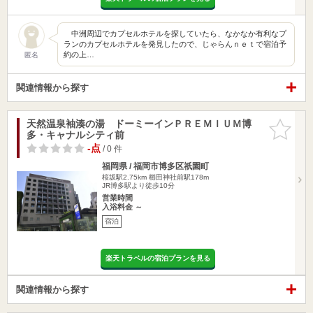
中洲周辺でカプセルホテルを探していたら、なかなか有利なプ
ランのカプセルホテルを発見したので、じゃらんｎｅｔで宿泊予
約の上…
匿名
関連情報から探す
天然温泉袖湊の湯 ドーミーインＰＲＥＭＩＵＭ博
お気に入
多・キャナルシティ前
りに追加
-点
/ 0 件
福岡県 / 福岡市博多区祇園町
桜坂駅2.75km
櫛田神社前駅178m
JR博多駅より徒歩10分
営業時間
入浴料金 ～
宿泊
楽天トラベルの宿泊プランを見る
関連情報から探す