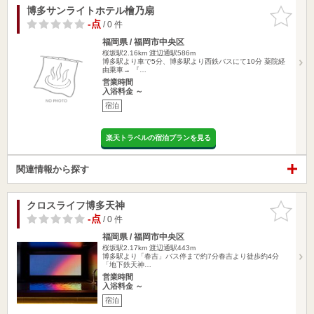
博多サンライトホテル檜乃扇
お気に入
りに追加
-点
/ 0 件
福岡県 / 福岡市中央区
桜坂駅2.16km
渡辺通駅586m
博多駅より車で5分、博多駅より西鉄バスにて10分 薬院経
由乗車→ 『…
営業時間
入浴料金 ～
宿泊
楽天トラベルの宿泊プランを見る
関連情報から探す
クロスライフ博多天神
お気に入
りに追加
-点
/ 0 件
福岡県 / 福岡市中央区
桜坂駅2.17km
渡辺通駅443m
博多駅より「春吉」バス停まで約7分春吉より徒歩約4分
「地下鉄天神…
営業時間
入浴料金 ～
宿泊