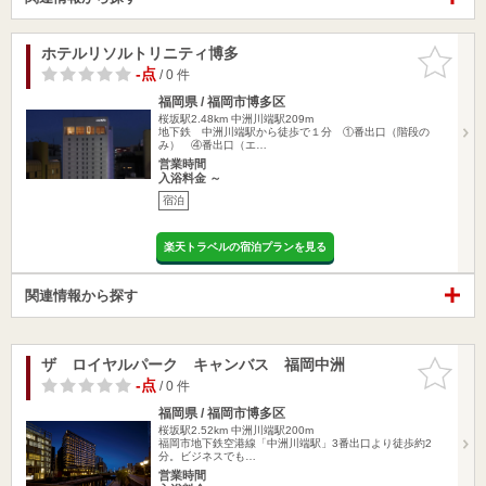
ホテルリソルトリニティ博多
お気に入
りに追加
-点
/ 0 件
福岡県 / 福岡市博多区
桜坂駅2.48km
中洲川端駅209m
地下鉄 中洲川端駅から徒歩で１分 ①番出口（階段の
み） ④番出口（エ…
営業時間
入浴料金 ～
宿泊
楽天トラベルの宿泊プランを見る
関連情報から探す
ザ ロイヤルパーク キャンバス 福岡中洲
お気に入
りに追加
-点
/ 0 件
福岡県 / 福岡市博多区
桜坂駅2.52km
中洲川端駅200m
福岡市地下鉄空港線「中洲川端駅」3番出口より徒歩約2
分。ビジネスでも…
営業時間