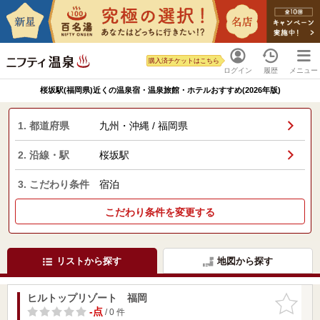
購入済チケットはこちら
ログイン
履歴
メニュー
桜坂駅(福岡県)近くの温泉宿・温泉旅館・ホテルおすすめ(2026年版)
1. 都道府県
九州・沖縄 / 福岡県
2. 沿線・駅
桜坂駅
3. こだわり条件
宿泊
こだわり条件を変更する
リストから探す
地図から探す
ヒルトップリゾート 福岡
お気に入
りに追加
-点
/ 0 件