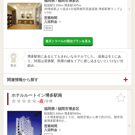
福岡県 / 福岡市博多区
桜坂駅3.36km
博多駅305m
JR博多駅より徒歩1分福岡都市高速道路 博多駅東ランプよ
り5分
営業時間
入浴料金 ～
宿泊
楽天トラベルの宿泊プランを見る
博多駅前にあるとてもきれいなホテルでした。 温泉はＢ１にあ
り、対面は居酒屋、部屋の鍵をドアに差し込まないといけない仕
組み…
匿名
関連情報から探す
ホテルルートイン博多駅南
お気に入
りに追加
-点
/ 0 件
福岡県 / 福岡市博多区
桜坂駅3.46km
博多駅869m
ＪＲ博多駅徒歩１５分。福岡空港から車で約15分。都市高
速博多駅東8分…
営業時間
入浴料金 ～