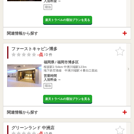
入浴料金 ～
宿泊
楽天トラベルの宿泊プランを見る
関連情報から探す
ファーストキャビン博多
お気に入
りに追加
-点
/ 0 件
福岡県 / 福岡市博多区
桜坂駅2.54km
中洲川端駅123m
地下鉄空港線 中洲川端駅４番出口直結
営業時間
入浴料金 ～
宿泊
楽天トラベルの宿泊プランを見る
関連情報から探す
グリーンランド 中洲店
お気に入
りに追加
-点
/ 0 件