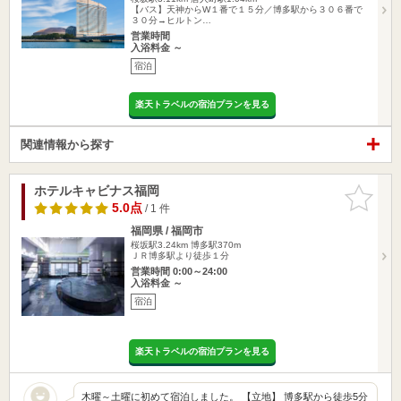
【バス】天神からW１番で１５分／博多駅から３０６番で
３０分→ヒルトン…
営業時間
入浴料金 ～
宿泊
楽天トラベルの宿泊プランを見る
関連情報から探す
ホテルキャビナス福岡
お気に入
りに追加
5.0点
/ 1 件
福岡県 / 福岡市
桜坂駅3.24km
博多駅370m
ＪＲ博多駅より徒歩１分
営業時間 0:00～24:00
入浴料金 ～
宿泊
楽天トラベルの宿泊プランを見る
木曜～土曜に初めて宿泊しました。 【立地】 博多駅から徒歩5分