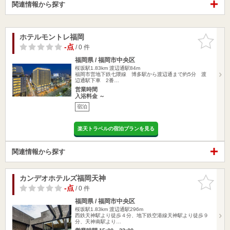
関連情報から探す
ホテルモントレ福岡
お気に入
りに追加
-点
/ 0 件
福岡県 / 福岡市中央区
桜坂駅1.83km
渡辺通駅84m
福岡市営地下鉄七隈線 博多駅から渡辺通まで約5分 渡
辺通駅下車 2番…
営業時間
入浴料金 ～
宿泊
楽天トラベルの宿泊プランを見る
関連情報から探す
カンデオホテルズ福岡天神
お気に入
りに追加
-点
/ 0 件
福岡県 / 福岡市中央区
桜坂駅1.83km
渡辺通駅296m
西鉄天神駅より徒歩４分、地下鉄空港線天神駅より徒歩９
分、天神南駅より…