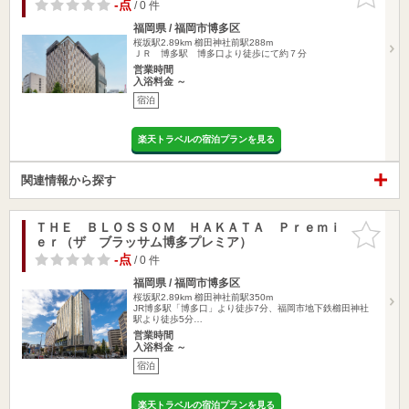
りに追加
-点
/ 0 件
福岡県 / 福岡市博多区
桜坂駅2.89km
櫛田神社前駅288m
ＪＲ 博多駅 博多口より徒歩にて約７分
営業時間
入浴料金 ～
宿泊
楽天トラベルの宿泊プランを見る
関連情報から探す
ＴＨＥ ＢＬＯＳＳＯＭ ＨＡＫＡＴＡ Ｐｒｅｍｉ
お気に入
ｅｒ（ザ ブラッサム博多プレミア）
りに追加
-点
/ 0 件
福岡県 / 福岡市博多区
桜坂駅2.89km
櫛田神社前駅350m
JR博多駅「博多口」より徒歩7分、福岡市地下鉄櫛田神社
駅より徒歩5分…
営業時間
入浴料金 ～
宿泊
楽天トラベルの宿泊プランを見る