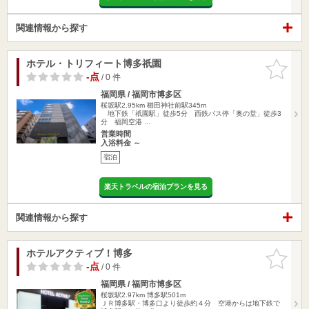
関連情報から探す
ホテル・トリフィート博多祇園
お気に入
りに追加
-点
/ 0 件
福岡県 / 福岡市博多区
桜坂駅2.95km
櫛田神社前駅345m
地下鉄「祇園駅」徒歩5分 西鉄バス停「奥の堂」徒歩3
分 福岡空港 …
営業時間
入浴料金 ～
宿泊
楽天トラベルの宿泊プランを見る
関連情報から探す
ホテルアクティブ！博多
お気に入
りに追加
-点
/ 0 件
福岡県 / 福岡市博多区
桜坂駅2.97km
博多駅501m
ＪＲ博多駅・博多口より徒歩約４分 空港からは地下鉄で