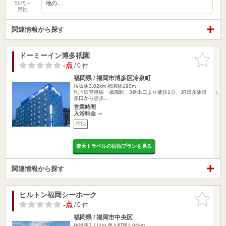
地の…
50代～
男性
関連情報から探す
ドーミーイン博多祇園
お気に入
りに追加
-点
/ 0 件
福岡県 / 福岡市博多区冷泉町
桜坂駅3.02km
祇園駅190m
地下鉄空港線「祗園駅」3番出口より徒歩1分、JR博多駅博
多口から徒歩…
営業時間
入浴料金 ～
宿泊
楽天トラベルの宿泊プランを見る
関連情報から探す
ヒルトン福岡シーホーク
お気に入
りに追加
-点
/ 0 件
福岡県 / 福岡市中央区
桜坂駅3.11km
唐人町駅1.04km