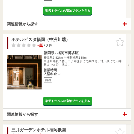
楽天トラベルの宿泊プランを見る
関連情報から探す
ホテルビスタ福岡（中洲川端）
お気に入
りに追加
-点
/ 0 件
福岡県 / 福岡市博多区
桜坂駅2.82km
中洲川端駅188m
中洲川端駅７番出口より徒歩にて約３分。地下鉄にて天神
駅まで２分、博多…
営業時間
入浴料金 ～
宿泊
楽天トラベルの宿泊プランを見る
関連情報から探す
三井ガーデンホテル福岡祇園
お気に入