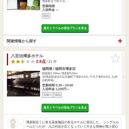
博多駅まで約５分…
営業時間
入浴料金 ～
宿泊
楽天トラベルの宿泊プランを見る
関連情報から探す
八百治博多ホテル
お気に入
りに追加
2.6点
/ 21 件
福岡県 / 福岡市博多区
桜坂駅2.99km
博多駅536m
JR博多駅徒歩5分呉服町下車約10分､千代下車約10分､九州
自動車福…
営業時間 6:30～24:00
入浴料金 1,200円～
日帰り
宿泊
楽天トラベルの宿泊プランを見る
博多駅近くに有る温泉施設の有るホテルに宿泊した。 シングルル
ームだったが、入口付近が広くなっていて大きな荷物が置け居心