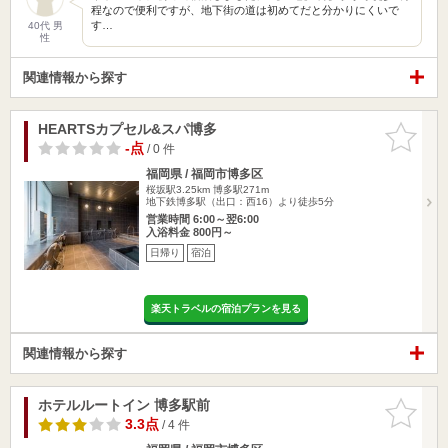
程なので便利ですが、地下街の道は初めてだと分かりにくいで
す…
40代 男
性
関連情報から探す
HEARTSカプセル&スパ博多
お気に入
りに追加
-点
/ 0 件
福岡県 / 福岡市博多区
桜坂駅3.25km
博多駅271m
地下鉄博多駅（出口：西16）より徒歩5分
営業時間 6:00～翌6:00
入浴料金 800円～
日帰り
宿泊
楽天トラベルの宿泊プランを見る
関連情報から探す
ホテルルートイン 博多駅前
お気に入
りに追加
3.3点
/ 4 件