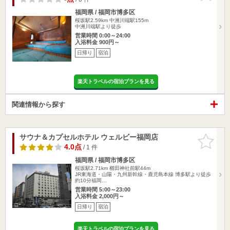
福岡県 / 福岡市博多区
桜坂駅2.59km
中洲川端駅155m
中洲川端駅より徒歩
営業時間 0:00～24:00
入浴料金 900円～
日帰り
宿泊
楽天トラベルの宿泊プランを見る
関連情報から探す
サウナ＆カプセルホテル ウェルビー福岡店
お気に入
りに追加
4.0点
/ 1 件
福岡県 / 福岡市博多区
桜坂駅2.71km
櫛田神社前駅44m
JR東海道・山陽・九州新幹線・鹿児島本線 博多駅より徒歩
約10分福岡…
営業時間 5:00～23:00
入浴料金 2,000円～
日帰り
宿泊
楽天トラベルの宿泊プランを見る