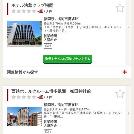
ホテル法華クラブ福岡
お気に入
りに追加
-点
/ 0 件
福岡県 / 福岡市博多区
桜坂駅2.79km
博多駅690m
ＪＲ「博多駅」【博多口】より徒歩約10分。キャナルシテ
ィへ徒歩約７分…
営業時間
入浴料金 ～
宿泊
楽天トラベルの宿泊プランを見る
関連情報から探す
西鉄ホテルクルーム博多祇園 櫛田神社前
お気に入
りに追加
-点
/ 0 件
福岡県 / 福岡市博多区
桜坂駅2.81km
櫛田神社前駅137m
福岡市営地下鉄七隈線櫛田神社前駅『4番出口』より徒歩1
分 / JR博…
営業時間
入浴料金 ～
宿泊