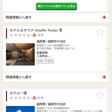
楽天トラベルの宿泊プランを見る
関連情報から探す
ホテル＆サウナ Giraffe Tenjin 常
お気に入
りに追加
-点
/ 0 件
福岡県 / 福岡市中央区
桜坂駅2.17km
渡辺通駅476m
地下鉄空港線・天神南駅 徒歩７分
営業時間
入浴料金 ～
日帰り
宿泊
関連情報から探す
ホテル一楽
お気に入
りに追加
-点
/ 0 件
福岡県 / 福岡市中央区
桜坂駅2.21km
渡辺通駅690m
福岡空港よりタクシー20分。ＪＲ博多駅よりタクシーの場